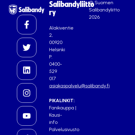
© Suomen
Salibandyliitto
Salibandyliitto
ry
2026
Alakiventie
2,
00920
Helsinki
P.
0400-
529
017
asiakaspalvelu@salibandy.fi
PIKALINKIT:
Fanikauppa
|
Kausi-
info
Palvelusivusto