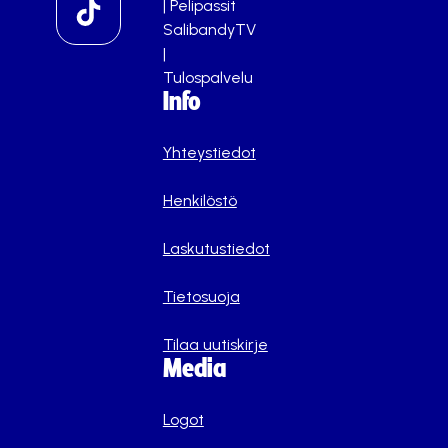
|
Pelipassit
SalibandyTV
|
Tulospalvelu
Info
Yhteystiedot
Henkilöstö
Laskutustiedot
Tietosuoja
Tilaa uutiskirje
Media
Logot