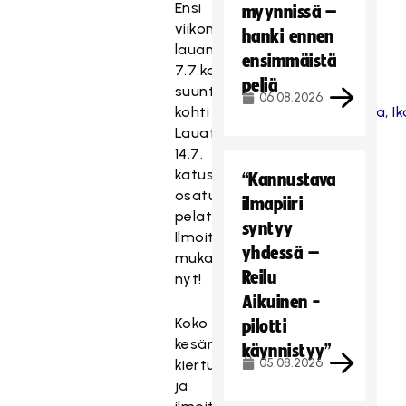
Ensi
myynnissä –
viikonloppuna
hanki ennen
lauantaina
ensimmäistä
7.7.katusählykiertue
peliä
suuntaa
06.08.2026
kohti
Kokkolaa
,
Punkalaidunta,
Ik
Lauataina
14.7.
katusählyn
“Kannustava
osaturnaus
ilmapiiri
pelataan
Paraisilla
!
syntyy
Ilmoittaudu
yhdessä –
mukaan
Reilu
nyt!
Aikuinen -
Koko
pilotti
kesän
käynnistyy”
05.08.2026
kiertuekalenteri
ja