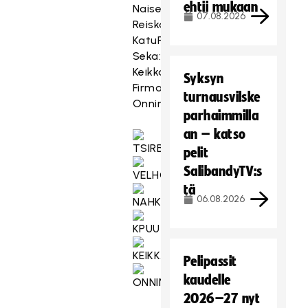
ehtii mukaan
Naiset:
07.08.2026
Reiskan
KatuPuumat
Seka:
Keikkabussi
Syksyn
Firma:
turnausvilske
Onninen
parhaimmilla
an – katso
pelit
SalibandyTV:s
tä
06.08.2026
Pelipassit
kaudelle
2026–27 nyt