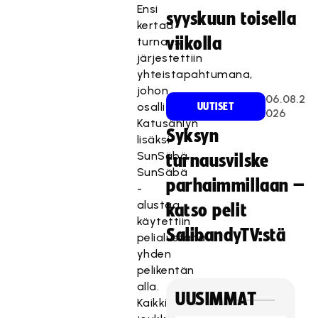
Ensi
syyskuun toisella
kertaa
viikolla
turnaus
järjestettiin
yhteistapahtumana,
johon
06.08.2
osallistui
UUTISET
026
Katusählyn
Syksyn
lisäksi
SunSäbä.
turnausvilske
SunSäbä
parhaimmillaan –
-
alustaa
katso pelit
käytettiin
SalibandyTV:stä
pelialustana
yhden
pelikentän
alla.
UUSIMMAT
Kaikki