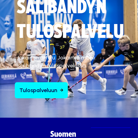
SALIBANDYN
TULOSPALVELU
Jokainen ottelu. Jokainen maali.
Salibandyn tulospalvelussa.
Tulospalveluun
Suomen