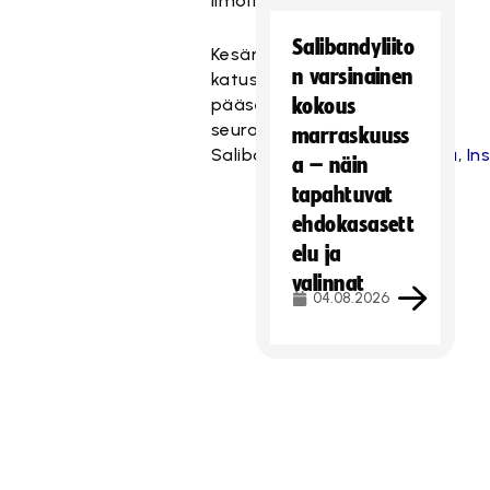
ilmoittautumisohjeet
täältä
.
Salibandyliito
Kesän
n varsinainen
katusählytunnelmia
pääsee
kokous
seuraamaan
marraskuuss
Salibandyliiton
Facebookista
,
In
a – näin
tapahtuvat
ehdokasasett
elu ja
valinnat
04.08.2026