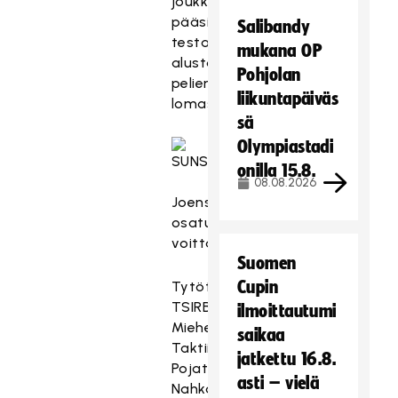
joukkueet
pääsivät
Salibandy
testaamaan
mukana OP
alustaa
Pohjolan
pelien
liikuntapäiväs
lomassa.
sä
Olympiastadi
onilla 15.8.
08.08.2026
Joensuun
osaturnauksen
voittajat:
Suomen
Cupin
Tytöt:
TSIRBULAT
ilmoittautumi
Miehet:
saikaa
Taktiikkavelhot
jatkettu 16.8.
Pojat:
asti – vielä
Nahkat