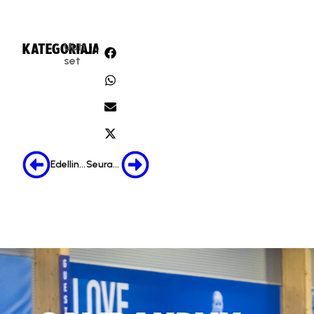
Uuti
KATEGORIA:
JAA:
set
Edellinen
Seuraava