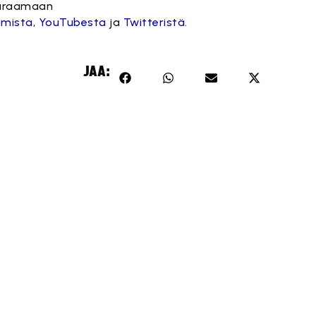
euraamaan
amista
,
YouTubesta
ja
Twitteristä
.
JAA: