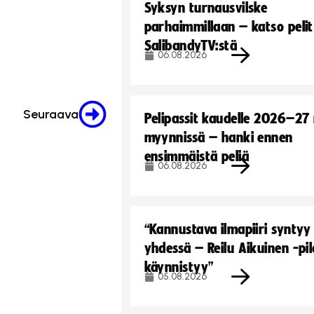
Syksyn turnausvilske
parhaimmillaan – katso pelit
SalibandyTV:stä
06.08.2026
Seuraava
Pelipassit kaudelle 2026–27
myynnissä – hanki ennen
ensimmäistä peliä
06.08.2026
“Kannustava ilmapiiri syntyy
yhdessä – Reilu Aikuinen -pil
käynnistyy”
05.08.2026