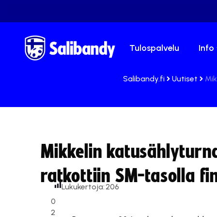
Tulospalvelu
Info
Salibandy.fi
Uutiset
Mik
Mikkelin katusählyturnau
ratkottiin SM-tasolla fi
Lukukertoja:
206
0
Tämä sisä
2