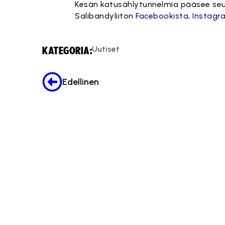
Kesän katusählytunnelmia pääsee s
Salibandyliiton
Facebookista
,
Instagr
Uutiset
KATEGORIA:
Edellinen