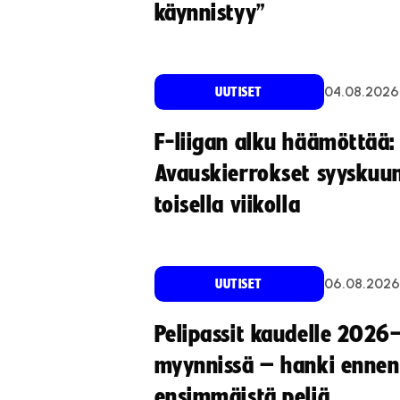
käynnistyy”
04.08.2026
UUTISET
F-liigan alku häämöttää:
Avauskierrokset syyskuu
toisella viikolla
06.08.2026
UUTISET
Pelipassit kaudelle 2026
myynnissä – hanki ennen
ensimmäistä peliä