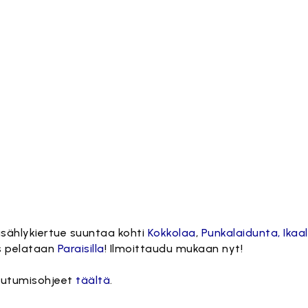
usählykiertue suuntaa kohti
Kokkolaa
,
Punkalaidunta,
Ikaal
us pelataan
Paraisilla
! Ilmoittaudu mukaan nyt!
tautumisohjeet
täältä
.