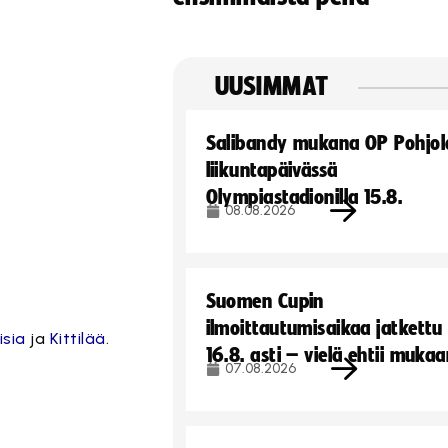
UUSIMMAT
Salibandy mukana OP Pohjol
liikuntapäivässä
Olympiastadionilla 15.8.
08.08.2026
Suomen Cupin
ilmoittautumisaikaa jatkettu
isia
ja
Kittilää
.
16.8. asti – vielä ehtii muka
07.08.2026