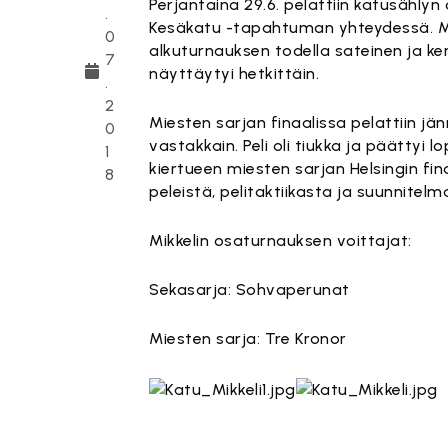
Perjantaina 29.6. pelattiin katusählyn
.
Kesäkatu -tapahtuman yhteydessä. Muka
0
alkuturnauksen todella sateinen ja kent
7
näyttäytyi hetkittäin.
.
2
Miesten sarjan finaalissa pelattiin j
0
vastakkain. Peli oli tiukka ja päättyi
1
kiertueen miesten sarjan Helsingin fi
8
peleistä, pelitaktiikasta ja suunnite
Mikkelin osaturnauksen voittajat:
Sekasarja: Sohvaperunat
Miesten sarja: Tre Kronor