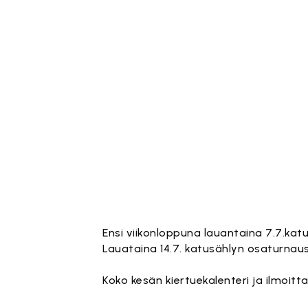
Ensi viikonloppuna lauantaina 7.7.kat
Lauataina 14.7. katusählyn osaturna
Koko kesän kiertuekalenteri ja ilmoit