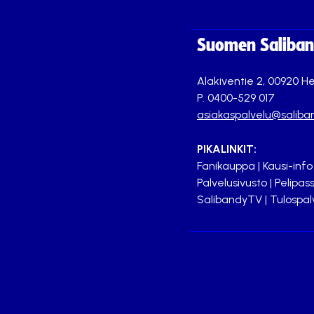
Suomen Saliband
Alakiventie 2, 00920 He
P. 0400-529 017
asiakaspalvelu@saliban
PIKALINKIT:
Fanikauppa
|
Kausi-info
Palvelusivusto
|
Pelipass
SalibandyTV
|
Tulospal