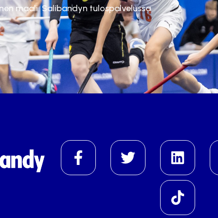
inen maali. Salibandyn tulospalvelussa.