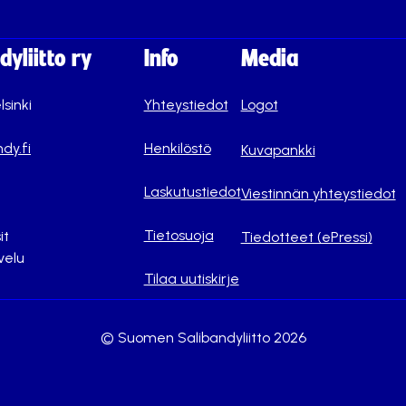
yliitto ry
Info
Media
lsinki
Yhteystiedot
Logot
dy.fi
Henkilöstö
Kuvapankki
Laskutustiedot
Viestinnän yhteystiedot
Tietosuoja
it
Tiedotteet (ePressi)
velu
Tilaa uutiskirje
© Suomen Salibandyliitto 2026