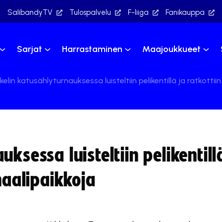
SalibandyTV
Tulospalvelu
F-liiga
Fanikauppa
Sarjat
Harrastaminen
Maajoukkueet
kelin katusählyturnauksessa luisteltiin pelikentillä ja ratkottii
ksessa luisteltiin pelikentill
naalipaikkoja
ltö on estetty, koska se vaatii markkinointievästeitä.