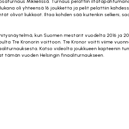
Hyväksy markkinointievästeet
 osaturnaus Mikkelissä. Turnaus pelattiin iltatapahtumana
na oli yhteensä 16 joukketta ja pelit pelattiin kahdess
ät olivat liukkaat. Iltaa kohden sää kuitenkin selkeni, sad
ännitysnäytelmä, kun Suomen mestarit vuodelta 2016 ja 20
 lopulta Tre Kronorin voittoon. Tre Kronor voitti viime vuo
naaliturnauksesta. Katso videolta joukkueen kapteenin t
lmat tämän vuoden Helsingin finaaliturnaukseen.