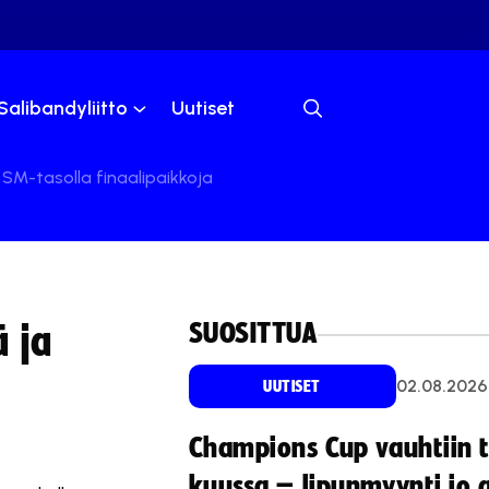
Salibandyliitto
Uutiset
n SM-tasolla finaalipaikkoja
SUOSITTUA
ä ja
02.08.2026
UUTISET
Champions Cup vauhtiin 
kuussa – lipunmyynti jo 