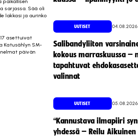
 paikallisen
a sarjassa. Sää oli
e lakkasi ja aurinko
04.08.2026
UUTISET
17 asettuivat
Salibandyliiton varsinain
nna Katusählyn SM-
unnelmat päivän
kokous marraskuussa – 
tapahtuvat ehdokasasette
valinnat
05.08.2026
UUTISET
“Kannustava ilmapiiri sy
yhdessä – Reilu Aikuinen 