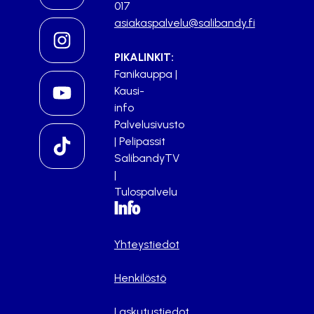
017
asiakaspalvelu@salibandy.fi
PIKALINKIT:
Fanikauppa
|
Kausi-
info
Palvelusivusto
|
Pelipassit
SalibandyTV
|
Tulospalvelu
Info
Yhteystiedot
Henkilöstö
Laskutustiedot