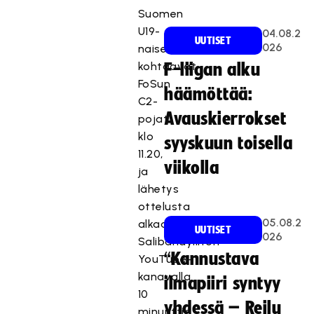
Suomen
U19-
04.08.2
UUTISET
026
naiset
kohtaavat
F-liigan alku
FoSun
häämöttää:
C2-
Avauskierrokset
pojat
klo
syyskuun toisella
11.20,
viikolla
ja
lähetys
ottelusta
05.08.2
alkaa
UUTISET
026
Salibandyliiton
“Kannustava
YouTube-
kanavalla
ilmapiiri syntyy
10
yhdessä – Reilu
minuuttia