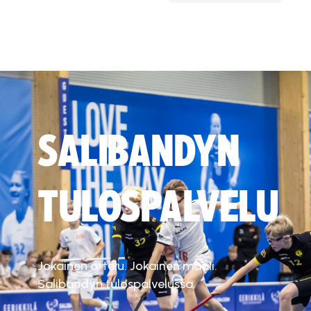
SALIBANDYN
TULOSPALVELU
Jokainen ottelu. Jokainen maali.
Salibandyn tulospalvelussa.