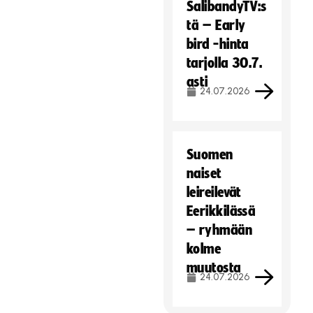
t
SalibandyTV:s
s
e
tä – Early
t
i
e
bird -hinta
t
i
tarjolla 30.7.
ä
t
asti
.
ä
24.07.2026
.
Hyväksy markkinointievästeet
Hyväksy markkinointievästeet
Suomen
naiset
leireilevät
Eerikkilässä
– ryhmään
kolme
muutosta
24.07.2026