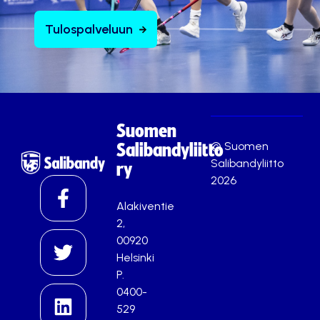
Tulospalveluun
Suomen
© Suomen
Salibandyliitto
Salibandyliitto
ry
2026
Alakiventie
2,
00920
Helsinki
P.
0400-
529