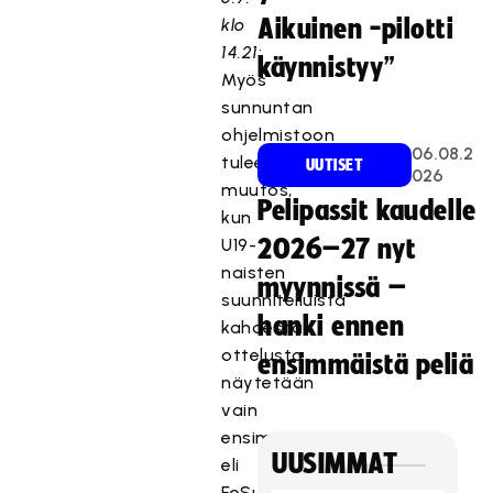
klo
Aikuinen -pilotti
14.21
:
käynnistyy”
Myös
sunnuntan
ohjelmistoon
06.08.2
tulee
UUTISET
026
muutos,
Pelipassit kaudelle
kun
U19-
2026–27 nyt
naisten
myynnissä –
suunnitelluista
hanki ennen
kahdesta
ottelusta
ensimmäistä peliä
näytetään
vain
ensimmäinen
UUSIMMAT
eli
FoSun