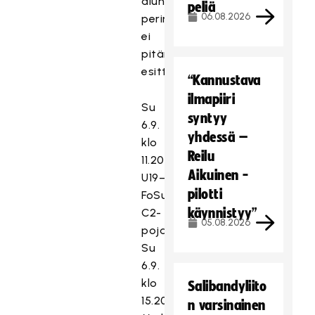
alun
peliä
06.08.2026
perin
T
ei
ä
pitänyt
m
esittää.
“Kannustava
ä
ilmapiiri
s
Su
i
syntyy
6.9.
s
yhdessä –
klo
ä
Reilu
11.20
l
Aikuinen -
U19–
t
pilotti
FoSu
ö
käynnistyy”
C2-
o
05.08.2026
n
pojat
e
Su
s
6.9.
t
klo
Salibandyliito
e
15.20
n varsinainen
t