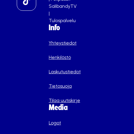
SalibandyTV
|
Tulospalvelu
Info
Yhteystiedot
Henkilöstö
Laskutustiedot
Tietosuoja
Tilaa uutiskirje
Media
Logot