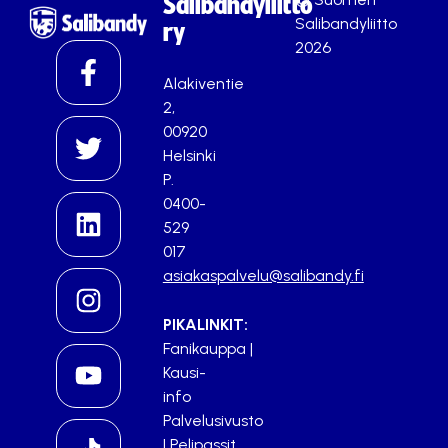
Salibandyliitto
Salibandyliitto
ry
2026
Alakiventie
2,
00920
Helsinki
P.
0400-
529
017
asiakaspalvelu@salibandy.fi
PIKALINKIT:
Fanikauppa
|
Kausi-
info
Palvelusivusto
|
Pelipassit