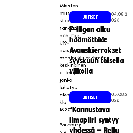
Miesten
mittelön
04.08.2
UUTISET
026
sijaan
tänään
F-liigan alku
nähdään
häämöttää:
U19-
Avauskierrokset
naisten
maajoukkueryhmän
syyskuun toisella
keskinäinen
viikolla
ottelu,
jonka
lähetys
05.08.2
alkaa
UUTISET
026
klo
“Kannustava
15.30.
ilmapiiri syntyy
Päivitetty
yhdessä – Reilu
5.9.