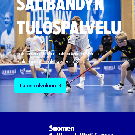
SALIBANDYN
TULOSPALVELU
Jokainen ottelu. Jokainen maali.
Salibandyn tulospalvelussa.
Tulospalveluun
Suomen
© Suomen