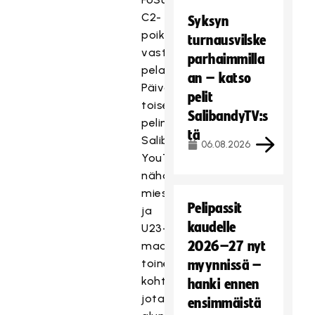
C2-
Syksyn
poikia
turnausvilske
vastaan
parhaimmilla
pelattava.
an – katso
Päivän
pelit
toisena
SalibandyTV:s
pelinä
tä
Salibandyliiton
06.08.2026
YouTubessa
nähdään
miesten
Pelipassit
ja
kaudelle
U23-
2026–27 nyt
maajoukkueen
toinen
myynnissä –
kohtaaminen,
hanki ennen
jota
ensimmäistä