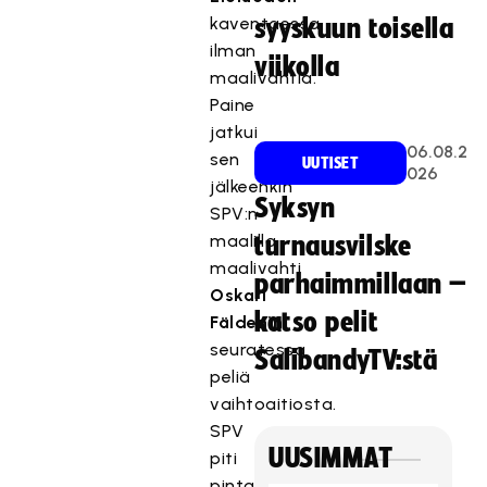
kaventaessa
syyskuun toisella
ilman
viikolla
maalivahtia.
Paine
jatkui
06.08.2
sen
UUTISET
026
jälkeenkin
Syksyn
SPV:n
maalilla
turnausvilske
maalivahti
parhaimmillaan –
Oskari
katso pelit
Fäldenin
seuratessa
SalibandyTV:stä
peliä
vaihtoaitiosta.
SPV
UUSIMMAT
piti
pintansa