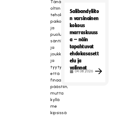
Tänään
oltiin
Salibandyliito
tehokkaita
n varsinainen
paikoissamme
kokous
ja
marraskuuss
puolustettiin
a – näin
säntillisesti
tapahtuvat
ja
ehdokasasett
joukkueena,
elu ja
ja
tyytyväinen,
valinnat
04.08.2026
että
finaaliin
päästiin,
mutta
kyllä
me
kipsissä