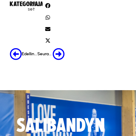
Uuti
KATEGORIA:
JAA:
set
Edellinen
Seuraava
SALIBANDYN