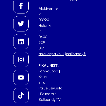
Alakiventie
2,
00920
Helsinki
P.
0400-
529
017
asiakaspalvelu@salibandy.fi
PIKALINKIT:
Fanikauppa
|
Kausi-
info
Palvelusivusto
|
Pelipassit
SalibandyTV
|