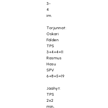
3-
4
im.
Torjunnat:
Oskari
Fälden
TPS
3+4+4=11
Rasmus
Hasu
SPV
6+8+5=19
Jäähyt:
TPS
2x2
min,