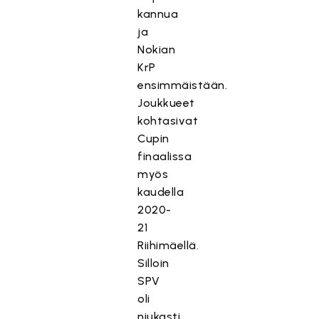
kannua
ja
Nokian
KrP
ensimmäistään.
Joukkueet
kohtasivat
Cupin
finaalissa
myös
kaudella
2020-
21
Riihimäellä.
Silloin
SPV
oli
niukasti