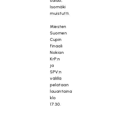
saldo,
Isomäki
muistutti.
Miesten
Suomen
Cupin
finaali
Nokian
KrP:n
ja
SPV:n
välillä
pelataan
lauantaina
klo
17.30.