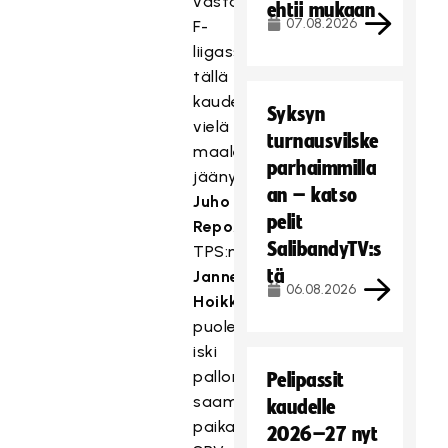
vastasi
ehtii mukaan
07.08.2026
F-
liigassa
tällä
kaudella
Syksyn
vielä
turnausvilske
maaleitta
parhaimmilla
jäänyt
an – katso
Juho
pelit
Repo
.
SalibandyTV:s
TPS:n
tä
Janne
06.08.2026
Hoikkanen
puolestaan
iski
pallonriistosta
Pelipassit
saamastaan
kaudelle
paikasta.
2026–27 nyt