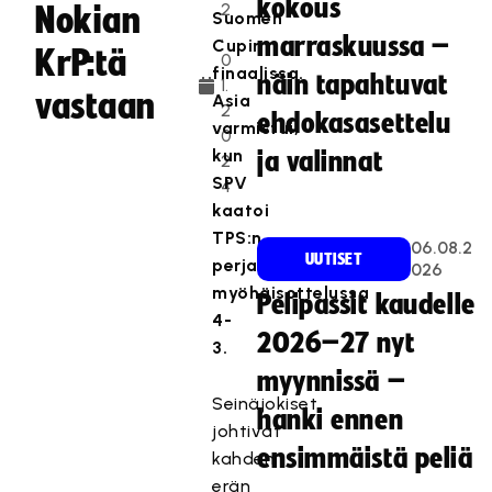
kokous
2
Nokian
Suomen
.
marraskuussa –
Cupin
KrP:tä
0
finaalissa.
näin tapahtuvat
1.
vastaan
Asia
2
ehdokasasettelu
varmistui,
0
kun
ja valinnat
2
SPV
4
kaatoi
TPS:n
06.08.2
UUTISET
perjantain
026
myöhäisottelussa
Pelipassit kaudelle
4-
2026–27 nyt
3.
myynnissä –
Seinäjokiset
hanki ennen
johtivat
ensimmäistä peliä
kahden
erän