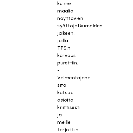
kolme
maalia
näyttävien
syöttöjatkumoiden
jälkeen,
joilla
TPS:n
karvaus
purettiin.
-
Valmentajana
sitä
katsoo
asioita
kriittisesti
ja
meille
tarjottiin