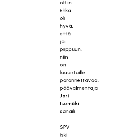
oltiin.
Ehkä
oli
hyvä,
että
jäi
piippuun,
niin
on
lauantaille
parannettavaa,
päävalmentaja
Jori
Isomäki
sanaili.
SPV
iski