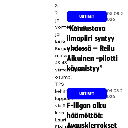
3-
2
05.08.2
UUTISET
026
ja
voittomaaliksi
“Kannustava
jäi
ilmapiiri syntyy
Eero
yhdessä – Reilu
Karjanlahden
ajassa
Aikuinen -pilotti
49.48
käynnistyy”
viimeistelemä
osuma.
TPS
04.08.2
kehitti
UUTISET
026
loppuun
F-liigan alku
vielä
kirin
häämöttää:
Lauri
Avauskierrokset
Eloluodon