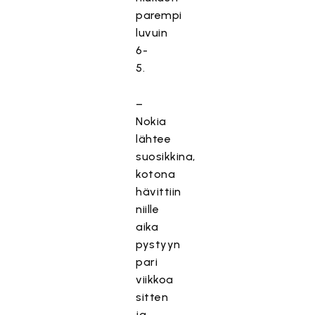
parempi
luvuin
6-
5.
–
Nokia
lähtee
suosikkina,
kotona
hävittiin
niille
aika
pystyyn
pari
viikkoa
sitten
ja