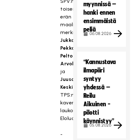
SPV:n
myynnissä –
toisen
hanki ennen
erän
ensimmäistä
maalit
peliä
merkittiin
06.08.2026
Jukka-
Pekka
Pelto-
“Kannustava
Arvolle
ilmapiiri
ja
syntyy
Juuso
yhdessä –
Keskiselle
.
TPS:n
Reilu
kavennuksen
Aikuinen -
laukoi
pilotti
Eloluoto.
käynnistyy”
05.08.2026
-