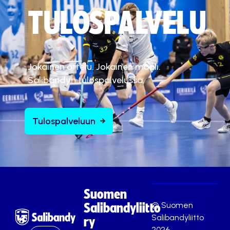
TULOSPALVELU
Jokainen ottelu. Jokainen maali.
Salibandyn tulospalvelussa.
Tulospalveluun
Suomen
© Suomen
Salibandyliitto
Salibandyliitto
ry
2026