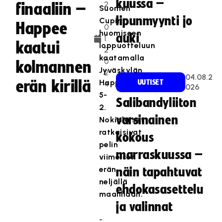
kuussa –
2
finaaliin –
Suomen
.
lipunmyynti jo
Cupin
Happee
0
huomiseen
auki
1.
kaatui
loppuotteluun
2
kaatamalla
0
kolmannen
Jyväskylän
2
04.08.2
erän kirillä
Happeen
UUTISET
4
026
5-
Salibandyliiton
2.
varsinainen
Nokialaiset
ratkaisivat
kokous
pelin
marraskuussa –
viimeisen
erän
näin tapahtuvat
neljällä
ehdokasasettelu
maalillaan.
ja valinnat
-