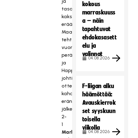
ja
kokous
tasaisena
marraskuuss
kaksi
a – näin
erää.
tapahtuvat
Maaleja
ehdokasasett
tehtiin
elu ja
vuoron
valinnat
perään
04.08.2026
ja
Happee
johti
F-liigan alku
ottelua
kahden
häämöttää:
erän
Avauskierrok
jälkeen
set syyskuun
2-
toisella
1
viikolla
Markus
04.08.2026