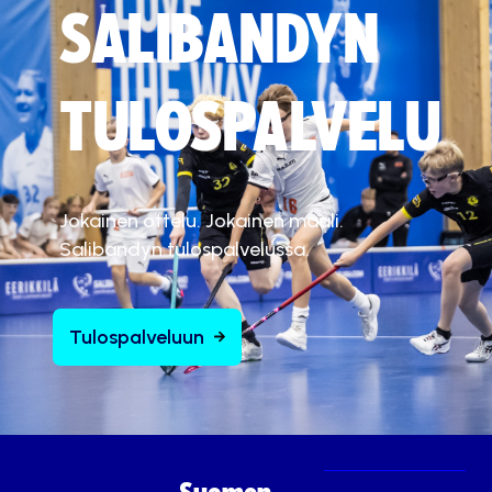
SALIBANDYN
TULOSPALVELU
Jokainen ottelu. Jokainen maali.
Salibandyn tulospalvelussa.
Tulospalveluun