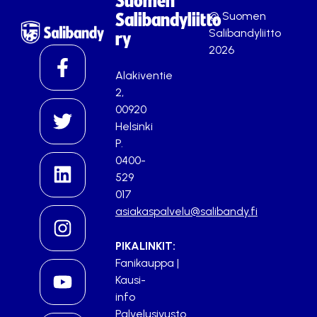
Suomen
© Suomen
Salibandyliitto
Salibandyliitto
ry
2026
Alakiventie
2,
00920
Helsinki
P.
0400-
529
017
asiakaspalvelu@salibandy.fi
PIKALINKIT:
Fanikauppa
|
Kausi-
info
Palvelusivusto