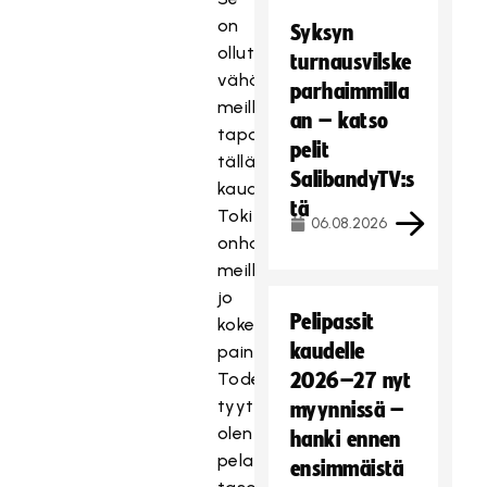
on
Syksyn
ollut
turnausvilske
vähän
parhaimmilla
meillä
an – katso
tapana
pelit
tällä
SalibandyTV:s
kaudella.
tä
Toki
06.08.2026
onhan
meillä
jo
Pelipassit
kokemusta
kaudelle
painepeleistä.
Todella
2026–27 nyt
tyytyväinen
myynnissä –
olen
hanki ennen
pelaajien
ensimmäistä