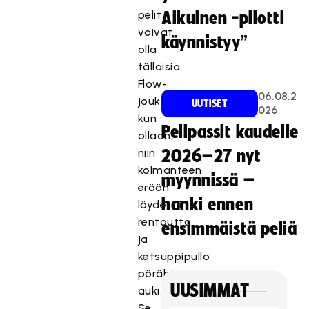
pelit
Aikuinen -pilotti
voivat
käynnistyy”
olla
tällaisia.
Flow-
06.08.2
joukkue
UUTISET
026
kun
Pelipassit kaudelle
ollaan,
niin
2026–27 nyt
kolmanteen
myynnissä –
erään
hanki ennen
löydettiin
rentoutta
ensimmäistä peliä
ja
ketsuppipullo
pörähti
UUSIMMAT
auki.
Se