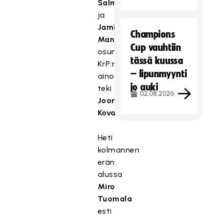
Salmen
ja
Jami
Champions
Mannisen
Cup vauhtiin
osumilla.
tässä kuussa
KrP:n
– lipunmyynti
ainokaisen
jo auki
teki
02.08.2026
Joonatan
Kovanen
.
Heti
kolmannen
erän
alussa
Miro
Tuomala
esti