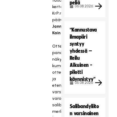
tasonnostosta,
peliä
06.08.2026
kertoi
KrP:n
päävalmentaja
Janne
“Kannustava
Kainulainen
.
ilmapiiri
syntyy
Ottelun
yhdessä –
panos
Reilu
näkyi
Aikuinen -
kummankin
pilotti
otteissa
ja
käynnistyy”
05.08.2026
eteni
varsin
varovaisen
salibandyn
Salibandyliito
merkeissä
n varsinainen