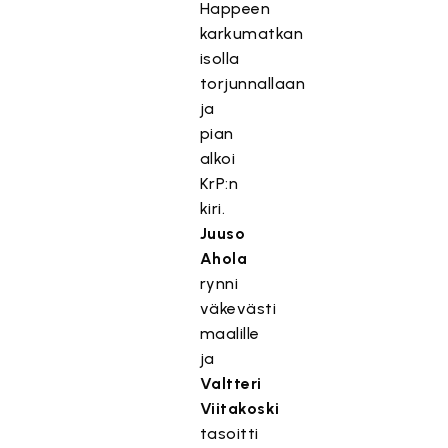
Happeen
karkumatkan
isolla
torjunnallaan
ja
pian
alkoi
KrP:n
kiri.
Juuso
Ahola
rynni
väkevästi
maalille
ja
Valtteri
Viitakoski
tasoitti