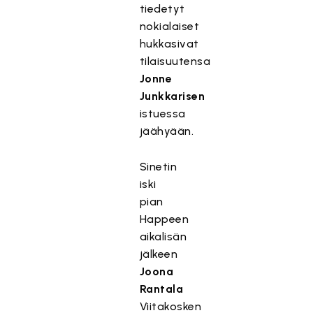
tiedetyt
nokialaiset
hukkasivat
tilaisuutensa
Jonne
Junkkarisen
istuessa
jäähyään.
Sinetin
iski
pian
Happeen
aikalisän
jälkeen
Joona
Rantala
Viitakosken