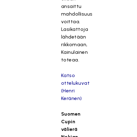
ansaittu
mahdollisuus
voittaa.
Lasikattoja
lähdetään
rikkomaan,
Kainulainen
toteaa.
Katso
ottelukuvat
(Henri
Keränen)
Suomen
Cupin
välierä
Nokian