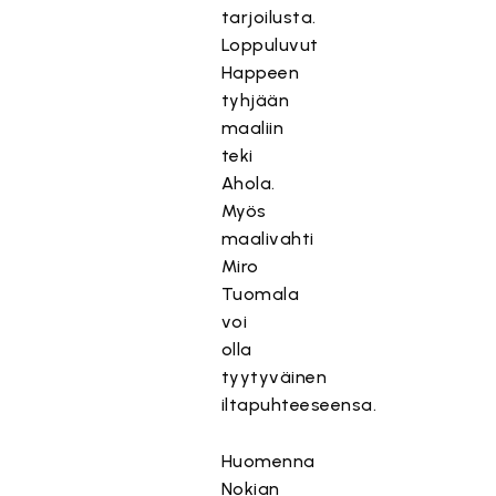
tarjoilusta.
Loppuluvut
Happeen
tyhjään
maaliin
teki
Ahola.
Myös
maalivahti
Miro
Tuomala
voi
olla
tyytyväinen
iltapuhteeseensa.
Huomenna
Nokian