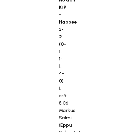
KrP
-
Happee
5-
2
(0-
1,
1-
1,
4-
0)
1.
erä:
8.06
Markus
Salmi
(Eppu