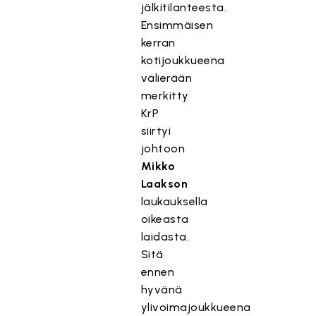
jälkitilanteesta.
Ensimmäisen
kerran
kotijoukkueena
välierään
merkitty
KrP
siirtyi
johtoon
Mikko
Laakson
laukauksella
oikeasta
laidasta.
Sitä
ennen
hyvänä
ylivoimajoukkueena