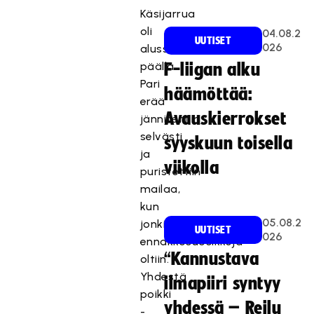
Käsijarrua
oli
04.08.2
UUTISET
026
alussa
päällä.
F-liigan alku
Pari
häämöttää:
erää
Avauskierrokset
jännitettiin
selvästi
syyskuun toisella
ja
viikolla
puristettiin
mailaa,
kun
05.08.2
jonkinlaisia
UUTISET
026
ennakkosuosikkeja
“Kannustava
oltiin.
Yhdestä
ilmapiiri syntyy
poikki
yhdessä – Reilu
-