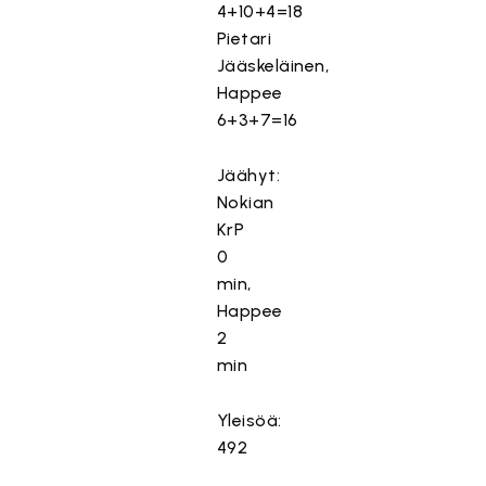
4+10+4=18
Pietari
Jääskeläinen,
Happee
6+3+7=16
Jäähyt:
Nokian
KrP
0
min,
Happee
2
min
Yleisöä:
492