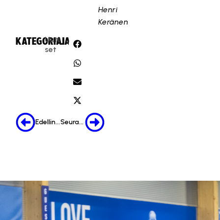
Henri
Keränen
Uuti
KATEGORIA:
JAA:
set
Edellinen
Seuraava