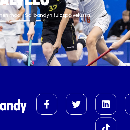
inen maali. Salibandyn tulospalvelussa.