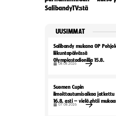
SalibandyTV:stä
UUSIMMAT
Salibandy mukana OP Pohjol
liikuntapäivässä
Olympiastadionilla 15.8.
08.08.2026
Suomen Cupin
ilmoittautumisaikaa jatkettu
16.8. asti – vielä ehtii muka
07.08.2026