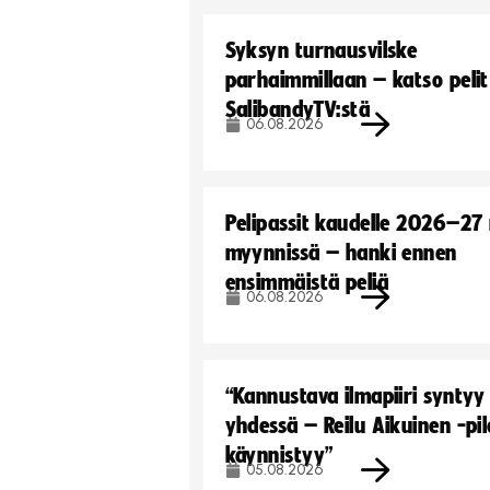
Syksyn turnausvilske
parhaimmillaan – katso pelit
SalibandyTV:stä
06.08.2026
Pelipassit kaudelle 2026–27
myynnissä – hanki ennen
ensimmäistä peliä
06.08.2026
“Kannustava ilmapiiri syntyy
yhdessä – Reilu Aikuinen -pil
käynnistyy”
05.08.2026