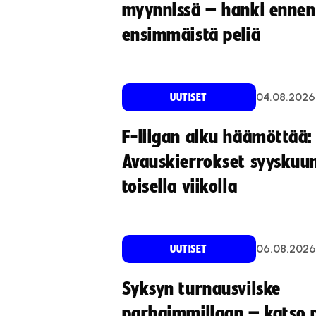
myynnissä – hanki ennen
ensimmäistä peliä
04.08.2026
UUTISET
F-liigan alku häämöttää:
Avauskierrokset syyskuu
toisella viikolla
06.08.2026
UUTISET
Syksyn turnausvilske
parhaimmillaan – katso p