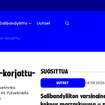
Salibandyliitto
Uutiset
ka -korjattu-
SUOSITTUA
 -korjattu-
04.08.2026
UUTISET
velinvika.
45. Palvelimella
Salibandyliiton varsinain
n.
kokous marraskuussa – 