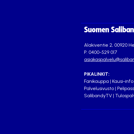
Suomen Saliband
Alakiventie 2, 00920 He
P. 0400-529 017
asiakaspalvelu@saliban
PIKALINKIT:
Fanikauppa
|
Kausi-info
Palvelusivusto
|
Pelipass
SalibandyTV
|
Tulospal