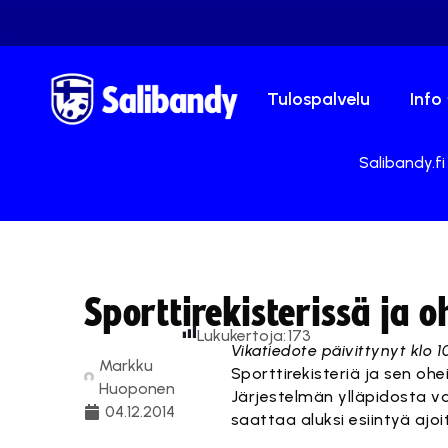
Tulospalvelu
Info
Salibandy.fi
Sporttirekisterissä ja o
Lukukertoja:
173
Vikatiedote päivittynyt klo 1
Markku
Sporttirekisteriä ja sen ohei
Huoponen
Järjestelmän ylläpidosta vas
04.12.2014
saattaa aluksi esiintyä ajoi