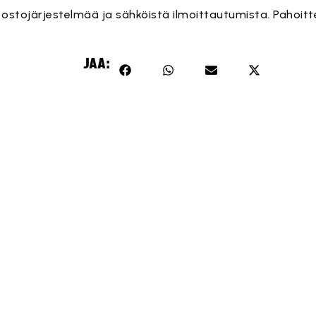
n ostojärjestelmää ja sähköistä ilmoittautumista. Pahoit
JAA: