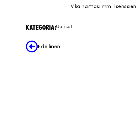
Vika haittasi mm. lisenssie
Uutiset
KATEGORIA:
Edellinen