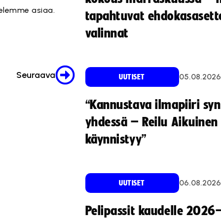
telemme asiaa.
tapahtuvat ehdokasasette
valinnat
Seuraava
05.08.2026
UUTISET
“Kannustava ilmapiiri sy
yhdessä – Reilu Aikuinen 
käynnistyy”
06.08.2026
UUTISET
Pelipassit kaudelle 2026