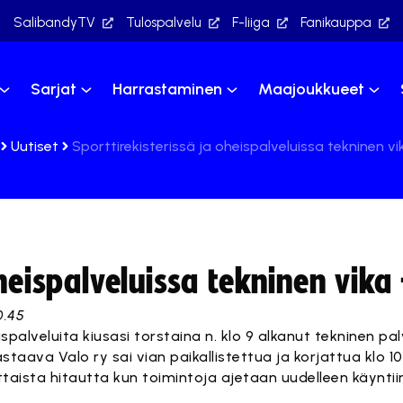
SalibandyTV
Tulospalvelu
F-liiga
Fanikauppa
Sarjat
Harrastaminen
Maajoukkueet
Uutiset
Sporttirekisterissä ja oheispalveluissa tekninen vi
heispalveluissa tekninen vika
0.45
spalveluita kiusasi torstaina n. klo 9 alkanut tekninen pal
taava Valo ry sai vian paikallistettua ja korjattua klo 10.
ttaista hitautta kun toimintoja ajetaan uudelleen käyntii