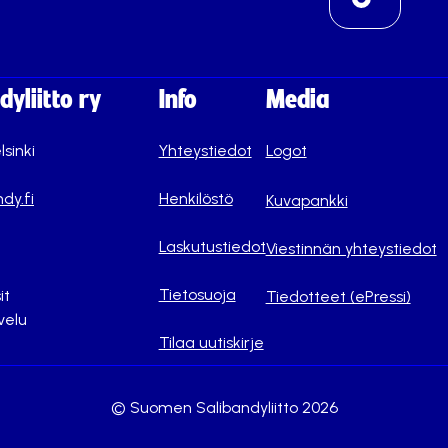
yliitto ry
Info
Media
lsinki
Yhteystiedot
Logot
dy.fi
Henkilöstö
Kuvapankki
Laskutustiedot
Viestinnän yhteystiedot
Tietosuoja
it
Tiedotteet (ePressi)
velu
Tilaa uutiskirje
© Suomen Salibandyliitto 2026