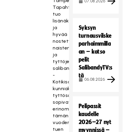
Tampereella.
07.08.2026
Tapahtuma
tuo
lisänäkyvyyttä
Syksyn
ja
hyvää
turnausvilske
nostetta
parhaimmilla
naisten
an – katso
ja
pelit
tyttöjen
SalibandyTV:s
salibandylle.
-
tä
06.08.2026
Kotikisojenkin
kunniaksi
tyttösalibandyhankkeet
sopivat
Pelipassit
erinomaisesti
kaudelle
tämän
2026–27 nyt
vuoden
tuen
myynnissä –