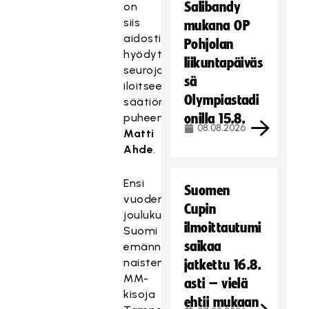
Salibandy
on
siis
mukana OP
aidosti
Pohjolan
hyödyttänyt
liikuntapäiväs
seuroja,
sä
iloitsee
Olympiastadi
säätiön
puheenjohtaja
onilla 15.8.
08.08.2026
Matti
Ahde
.
Ensi
Suomen
vuoden
Cupin
joulukuussa
ilmoittautumi
Suomi
saikaa
emännöi
naisten
jatkettu 16.8.
MM-
asti – vielä
kisoja
ehtii mukaan