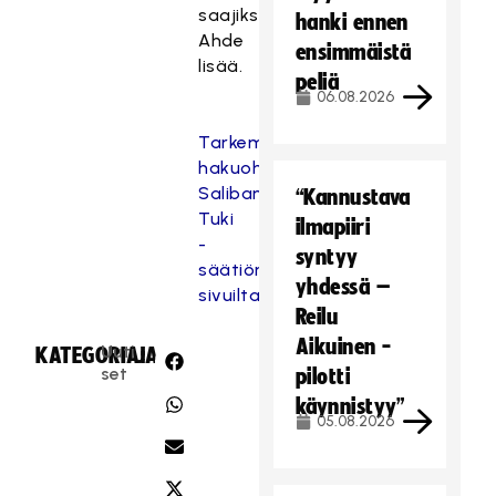
saajiksi,
hanki ennen
Ahde
ensimmäistä
lisää.
peliä
06.08.2026
Tarkemmat
hakuohjeet
Salibandyn
“Kannustava
Tuki
ilmapiiri
-
syntyy
säätiön
yhdessä –
sivuilta.
Reilu
Aikuinen -
Uuti
KATEGORIA:
JAA:
set
pilotti
käynnistyy”
05.08.2026