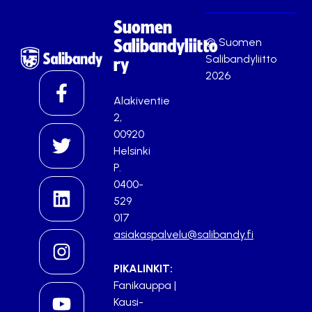
Suomen
© Suomen
Salibandyliitto
Salibandyliitto
ry
2026
Alakiventie
2,
00920
Helsinki
P.
0400-
529
017
asiakaspalvelu@salibandy.fi
PIKALINKIT:
Fanikauppa
|
Kausi-