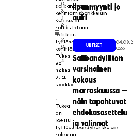
0
lipunmyynti jo
salibandyn
3
kehittämishankkeisiin.
auki
.1
Kannustin
2
kohdistetaan
.
edelleen
2
tyttösalibandyn
04.08.2
UUTISET
0
026
kehittämishankkeisiin.
1
Tukea
Salibandyliiton
4
voi
varsinainen
hakea
7.12.
kokous
saakka.
marraskuussa –
-
näin tapahtuvat
Tukea
ehdokasasettelu
on
jaettu
ja valinnat
tyttösalibandyhankkeisiin
kolmena