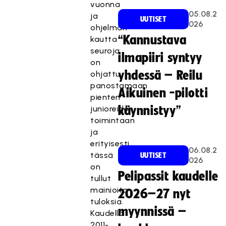
vuonna
05.08.2
ja
UUTISET
026
ohjelman
“Kannustava
kautta
seuroja
ilmapiiri syntyy
on
yhdessä – Reilu
ohjattu
panostamaan
Aikuinen -pilotti
pienten
junioreiden
käynnistyy”
toimintaan
ja
erityisesti
06.08.2
tässä
UUTISET
026
on
Pelipassit kaudelle
tullut
mainioita
2026–27 nyt
tuloksia.
myynnissä –
Kaudella
2011-