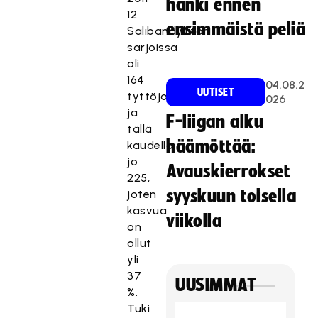
hanki ennen
12
ensimmäistä peliä
Salibandyliiton
sarjoissa
oli
164
04.08.2
UUTISET
tyttöjoukkuetta
026
ja
F-liigan alku
tällä
häämöttää:
kaudella
jo
Avauskierrokset
225,
syyskuun toisella
joten
kasvua
viikolla
on
ollut
yli
37
UUSIMMAT
%.
Tuki