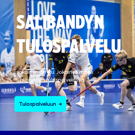
SALIBANDYN
TULOSPALVELU
Jokainen ottelu. Jokainen maali.
Salibandyn tulospalvelussa.
Tulospalveluun