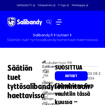
SalibandyTV
Tulospalvelu
F-liiga
Fanikauppa
Salibandy.fi
Uutiset
Säätiön tuet tyttösalibandytoimintaan haettavissa
Lukukertoja:
198
Säätiön
Salibandyn
SUOSITTUA
Ma
Tuki
02.08.2
tuet
rkk
UUTISET
–
026
u
säätiö
tyttösalibandytoimintaan
Champions Cup
Hu
jakaa
op
vauhtiin tässä
neljännen
haettavissa
on
kerran
kuussa –
en
tukirahaa