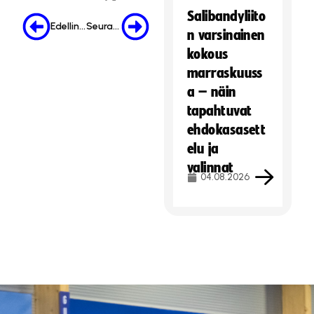
Salibandyliito
Edellinen
Seuraava
n varsinainen
kokous
marraskuuss
a – näin
tapahtuvat
ehdokasasett
elu ja
valinnat
04.08.2026