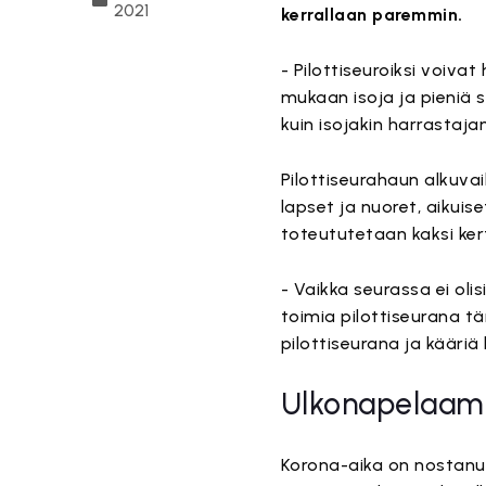
2021
kerrallaan paremmin.
- Pilottiseuroiksi voiva
mukaan isoja ja pieniä 
kuin isojakin harrastaj
Pilottiseurahaun alkuvai
lapset ja nuoret, aikuis
toteututetaan kaksi ke
- Vaikka seurassa ei olis
toimia pilottiseurana t
pilottiseurana ja kääriä
Ulkonapelaami
Korona-aika on nostanut 