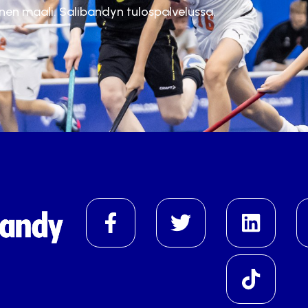
inen maali. Salibandyn tulospalvelussa.