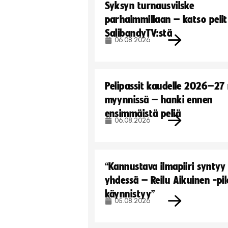
Syksyn turnausvilske
parhaimmillaan – katso pelit
SalibandyTV:stä
06.08.2026
Pelipassit kaudelle 2026–27
myynnissä – hanki ennen
ensimmäistä peliä
06.08.2026
“Kannustava ilmapiiri syntyy
yhdessä – Reilu Aikuinen -pil
käynnistyy”
05.08.2026