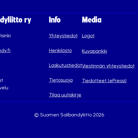
yliitto ry
Info
Media
lsinki
Yhteystiedot
Logot
dy.fi
Henkilöstö
Kuvapankki
Laskutustiedot
Viestinnän yhteystiedot
Tietosuoja
it
Tiedotteet (ePressi)
velu
Tilaa uutiskirje
© Suomen Salibandyliitto 2026