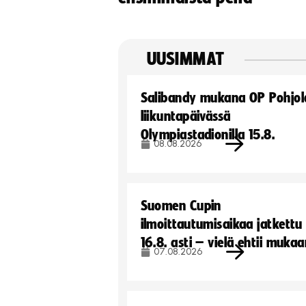
UUSIMMAT
Salibandy mukana OP Pohjol
liikuntapäivässä
Olympiastadionilla 15.8.
08.08.2026
Suomen Cupin
ilmoittautumisaikaa jatkettu
16.8. asti – vielä ehtii muka
07.08.2026