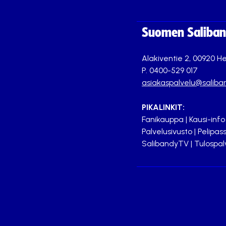
Suomen Saliband
Alakiventie 2, 00920 He
P. 0400-529 017
asiakaspalvelu@saliban
PIKALINKIT:
Fanikauppa
|
Kausi-info
Palvelusivusto
|
Pelipass
SalibandyTV
|
Tulospal