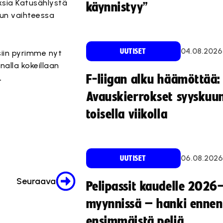
uksia Katusählystä
käynnistyy”
uun vaihteessa
04.08.2026
UUTISET
isiin pyrimme nyt
alla kokeillaan
F-liigan alku häämöttää:
.
Avauskierrokset syyskuu
toisella viikolla
06.08.2026
UUTISET
Seuraava
Pelipassit kaudelle 2026
myynnissä – hanki ennen
ensimmäistä peliä