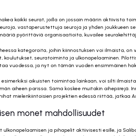
t hakea kaikki seurat, joilla on jossain määrin aktiivista 
seuroja, vastaperustettuja seuroja ja yhden joukkueen se
amääriä pyörittäviä organisaatioita, kuvailee seurakehitt
heessa kategoroita, joihin kiinnostuksen voi ilmaista, on v
et, koulutukset, seuratoiminta ja ulkonapelaaminen. Pilott
rtaa vuodessa, ja nyt on tämän vuoden ensimmäinen hak
i esimerkiksi aikuisten toimintaa lainkaan, voi silti ilmais
ämän aiheen parissa. Sama koskee muitakin aihepiirejä. I
 hihat mielenkiintoisien projektien edessä riittää, jatkaa 
sen monet mahdollisuudet
ulkonapelaamisen ja pihapelit aktiivisesti esille, ja Sali