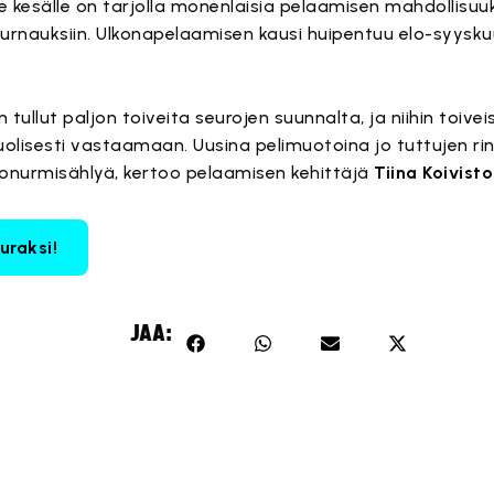
le kesälle on tarjolla monenlaisia pelaamisen mahdollisu
 turnauksiin. Ulkonapelaamisen kausi huipentuu elo-syysk
tullut paljon toiveita seurojen suunnalta, ja niihin toive
lisesti vastaamaan. Uusina pelimuotoina jo tuttujen rinn
konurmisählyä, kertoo pelaamisen kehittäjä
Tiina Koivisto
uraksi!
JAA: