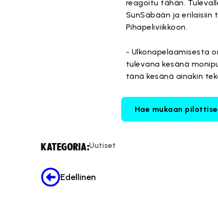
reagoitu tähän. Tuleval
SunSäbään ja erilaisiin
Pihapeliviikkoon.
- Ulkonapelaamisesta on 
tulevana kesänä monipuo
tänä kesänä ainakin te
Hae mukaan pilottise
Uutiset
KATEGORIA:
Edellinen