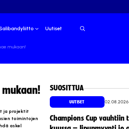
Salibandyliitto
Uutiset
 hae mukaan!
SUOSITTUA
e mukaan!
02.08.2026
UUTISET
 ja projektit
Champions Cup vauhtiin 
usien toimintojen
ehdä askel
kuussa – lipunmyynti jo 