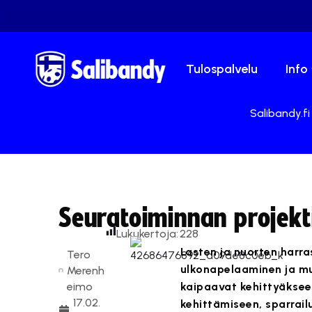
Tulospalvelu
Info
Salibandy.fi
Seuratoiminnan projekti
Lukukertoja:
228
Lasten ja nuorten harra
Tero
ulkonapelaaminen ja muu
Merenh
eimo
kaipaavat kehittyäkseen
17.02.
kehittämiseen, sparrai