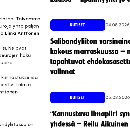
toimintaa. Toivomme
04.08.2026
UUTISET
uroja yhtä paljon
äjä
Elina Anttonen.
Salibandyliiton varsinain
iisi. Ne ovat
kokous marraskuussa – 
iseurojen haku
tapahtuvat ehdokasasette
uaika.
valinnat
ta kiinnostuksensa
nnostus toimia
Anttonen.
05.08.2026
UUTISET
“Kannustava ilmapiiri sy
yhdessä – Reilu Aikuinen 
bandyliitossa on