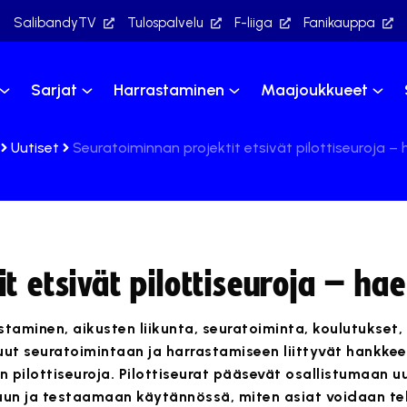
SalibandyTV
Tulospalvelu
F-liiga
Fanikauppa
Sarjat
Harrastaminen
Maajoukkueet
Uutiset
Seuratoiminnan projektit etsivät pilottiseuroja –
t etsivät pilottiseuroja – ha
staminen, aikusten liikunta, seuratoiminta, koulutukset,
t seuratoimintaan ja harrastamiseen liittyvät hankkeet
 pilottiseuroja. Pilottiseurat pääsevät osallistumaan u
luun ja testaamaan käytännössä, miten asiat voidaan t