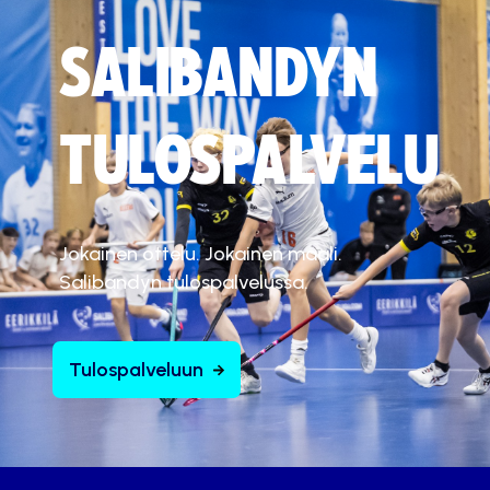
SALIBANDYN
TULOSPALVELU
Jokainen ottelu. Jokainen maali.
Salibandyn tulospalvelussa.
Tulospalveluun