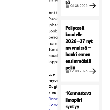
siihen.
tä
06.08.2026
Antti
Ruokonen
johtaa
Pelipassit
Josban
kaudelle
peliä
2026–27 nyt
normaalisti
myynnissä –
tämän
hanki ennen
kauden
ensimmäistä
loppuun.
peliä
06.08.2026
Lue
myös
Zugin
sivuilta:
“Kannustava
Finnischer
ilmapiiri
Coach
syntyy