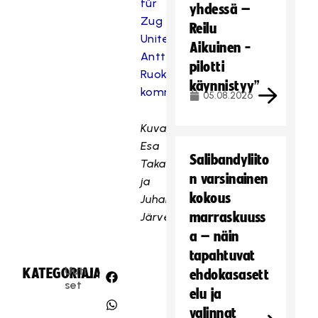
für
yhdessä –
Zug
Reilu
United:
Aikuinen -
Antti
pilotti
Ruokonen
käynnistyy”
kommt!
05.08.2026
Kuvat:
Esa
Salibandyliito
Takalo
n varsinainen
ja
kokous
Juhani
marraskuuss
Järvenpää
a – näin
tapahtuvat
Uuti
KATEGORIA:
JAA:
ehdokasasett
set
elu ja
valinnat