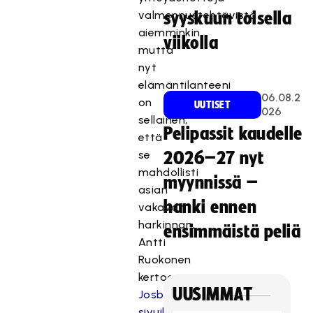
valmennustehtävistä
syyskuun toisella
aiemminkin,
viikolla
mutta
nyt
elämäntilanteeni
06.08.2
on
UUTISET
026
sellainen,
Pelipassit kaudelle
että
se
2026–27 nyt
mahdollisti
myynnissä –
asian
hanki ennen
vakavan
harkinnan,
ensimmäistä peliä
Antti
Ruokonen
kertoo
UUSIMMAT
Josban
sivuilla
.