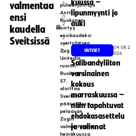
kuussa –
6
valmentaa
puheenjohtaja
.
lipunmyynti jo
Antti
ensi
0
Ruokonen
auki
2
kaudella
siirtyy
.
ensikaudeksi
2
Sveitsissä
sveitsiläisen
0
04.08.2
Zug
UUTISET
2
026
Unitedin
1
Salibandyliiton
ruoriin.
varsinainen
Ruokonen,
57,
kokous
aloittaa
marraskuussa –
Sveitsin
pääsarjassa
näin tapahtuvat
pelaavan
ehdokasasettelu
Zugin
ja valinnat
valmentajana
heinäkuussa.