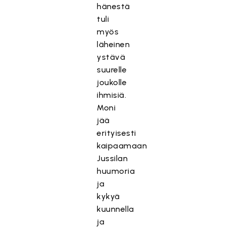
hänestä
tuli
myös
läheinen
ystävä
suurelle
joukolle
ihmisiä.
Moni
jää
erityisesti
kaipaamaan
Jussilan
huumoria
ja
kykyä
kuunnella
ja