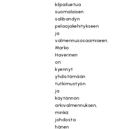
kilpailuetua
suomalaisen
salibandyn
pelaajakehitykseen
ja
valmennusosaamiseen.
Marko
Haverinen
on
kyennyt
yhdistämään
tutkimustyön
ja
käytännön
arkivalmennuksen,
minkä
johdosta
hänen