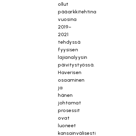
ollut
pääarkkitehtina
vuosina
2019–
2021
tehdyssä
fyysisen
lajianalyysin
päivitystyössä.
Haverisen
osaaminen
ja
hänen
johtamat
prosessit
ovat
luoneet
kansainvälisesti