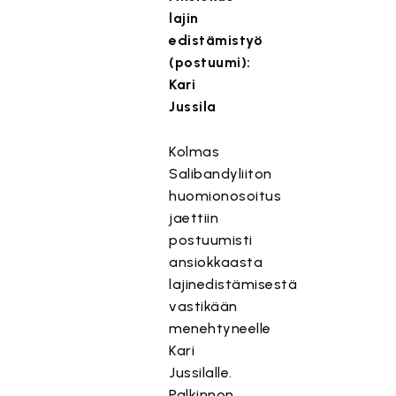
lajin
edistämistyö
(postuumi):
Kari
Jussila
Kolmas
Salibandyliiton
huomionosoitus
jaettiin
postuumisti
ansiokkaasta
lajinedistämisestä
vastikään
menehtyneelle
Kari
Jussilalle.
Palkinnon