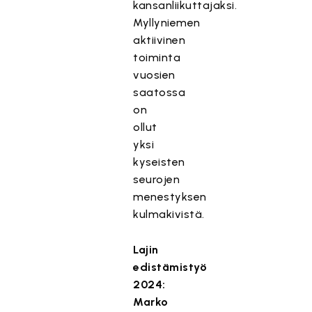
kansanliikuttajaksi.
Myllyniemen
aktiivinen
toiminta
vuosien
saatossa
on
ollut
yksi
kyseisten
seurojen
menestyksen
kulmakivistä.
Lajin
edistämistyö
2024:
Marko