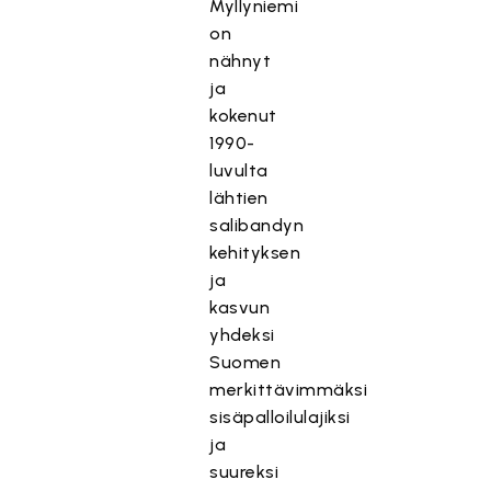
Myllyniemi
on
nähnyt
ja
kokenut
1990-
luvulta
lähtien
salibandyn
kehityksen
ja
kasvun
yhdeksi
Suomen
merkittävimmäksi
sisäpalloilulajiksi
ja
suureksi