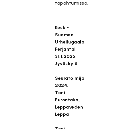
tapahtumissa.
Keski-
Suomen
Urheilugaala
Perjantai
31.1.2025,
Jyväskylä
Seuratoimija
2024:
Toni
Purontaka,
Leppäveden
Leppä
Toni