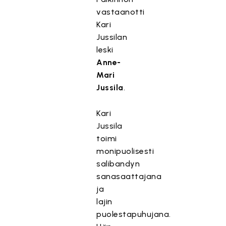
vastaanotti
Kari
Jussilan
leski
Anne-
Mari
Jussila
.
Kari
Jussila
toimi
monipuolisesti
salibandyn
sanasaattajana
ja
lajin
puolestapuhujana.