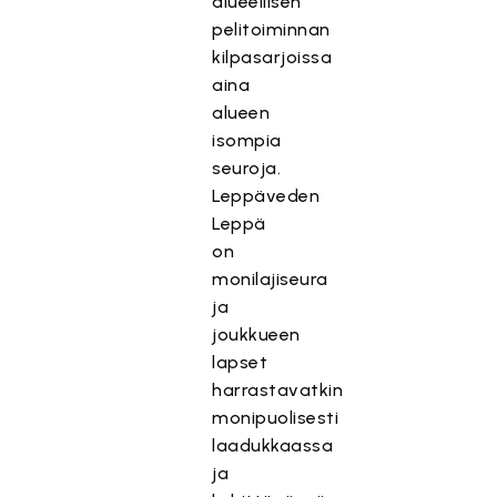
alueellisen
pelitoiminnan
kilpasarjoissa
aina
alueen
isompia
seuroja.
Leppäveden
Leppä
on
monilajiseura
ja
joukkueen
lapset
harrastavatkin
monipuolisesti
laadukkaassa
ja