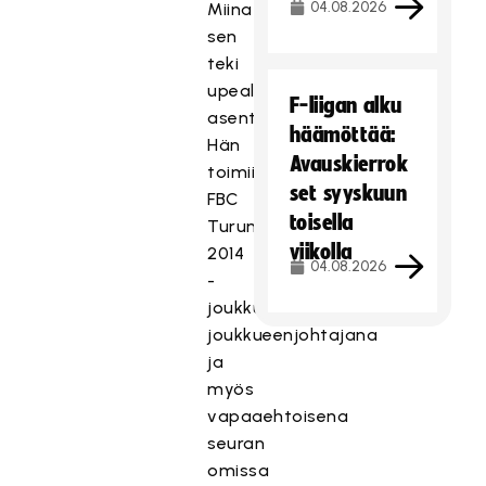
04.08.2026
Miina
sen
teki
upealla
F-liigan alku
asenteella.
häämöttää:
Hän
Avauskierrok
toimii
set syyskuun
FBC
toisella
Turun
viikolla
2014
04.08.2026
-
joukkueen
joukkueenjohtajana
ja
myös
vapaaehtoisena
seuran
omissa