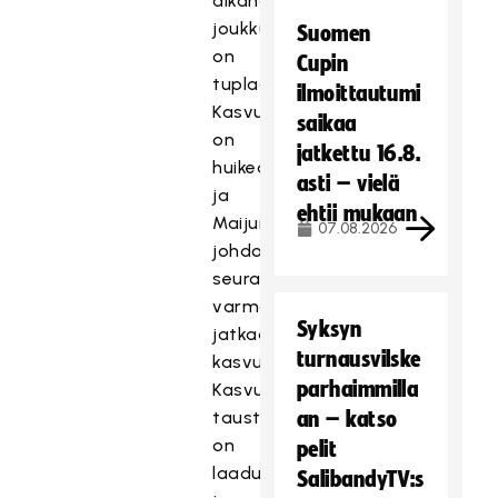
aikana
joukkuemäärä
Suomen
on
Cupin
tuplaantunut.
ilmoittautumi
Kasvutarina
saikaa
on
jatkettu 16.8.
huikea
asti – vielä
ja
ehtii mukaan
Maijun
07.08.2026
johdolla
seuran
varmasti
Syksyn
jatkaa
turnausvilske
kasvuaan.
parhaimmilla
Kasvun
taustalla
an – katso
on
pelit
laadukas
SalibandyTV:s