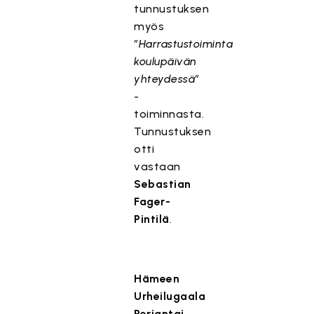
tunnustuksen
myös
”Harrastustoiminta
koulupäivän
yhteydessä”
-
toiminnasta.
Tunnustuksen
otti
vastaan
Sebastian
Fager-
Pintilä
.
Hämeen
Urheilugaala
Perjantai