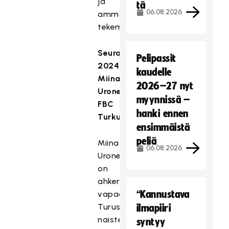
ja
tä
06.08.2026
ammattimainen
tekeminen.
Seuratoimija
Pelipassit
2024:
kaudelle
Miina
2026–27 nyt
Uronen,
myynnissä –
FBC
hanki ennen
Turku
ensimmäistä
peliä
Miina
06.08.2026
Uronen
on
ahkeroinut
“Kannustava
vapaaehtoisena
Turussa
ilmapiiri
naisten
syntyy