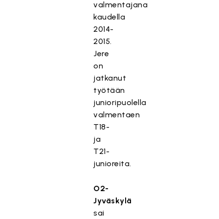
valmentajana
kaudella
2014-
2015.
Jere
on
jatkanut
työtään
junioripuolella
valmentaen
T18-
ja
T21-
junioreita.
O2-
Jyväskylä
sai