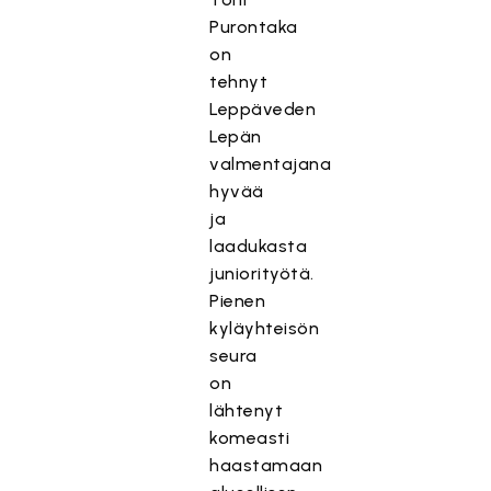
Purontaka
on
tehnyt
Leppäveden
Lepän
valmentajana
hyvää
ja
laadukasta
juniorityötä.
Pienen
kyläyhteisön
seura
on
lähtenyt
komeasti
haastamaan