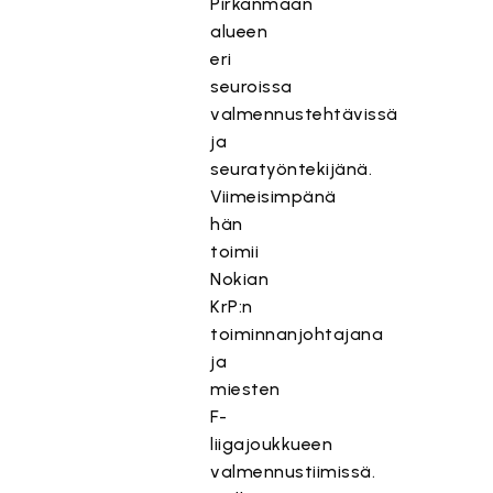
Pirkanmaan
alueen
eri
seuroissa
valmennustehtävissä
ja
seuratyöntekijänä.
Viimeisimpänä
hän
toimii
Nokian
KrP:n
toiminnanjohtajana
ja
miesten
F-
liigajoukkueen
valmennustiimissä.