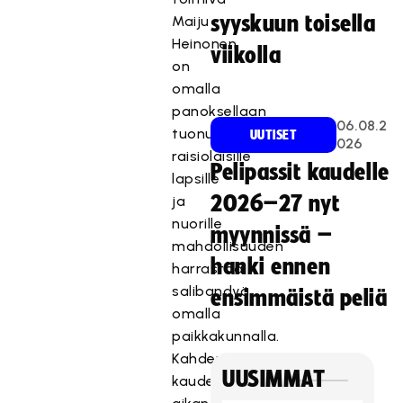
syyskuun toisella
Maiju
Heinonen
viikolla
on
omalla
panoksellaan
06.08.2
tuonut
UUTISET
026
raisiolaisille
Pelipassit kaudelle
lapsille
2026–27 nyt
ja
nuorille
myynnissä –
mahdollisuuden
hanki ennen
harrastaa
salibandyä
ensimmäistä peliä
omalla
paikkakunnalla.
Kahden
UUSIMMAT
kauden