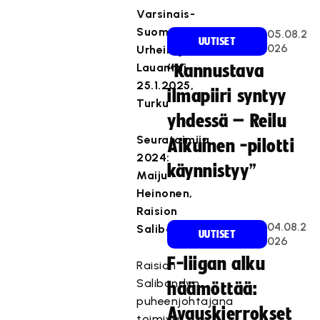
Varsinais-
Suomen
05.08.2
UUTISET
026
Urheilugaala
Lauantai
“Kannustava
25.1.2025,
ilmapiiri syntyy
Turku
yhdessä – Reilu
Seuratoimija
Aikuinen -pilotti
2024:
käynnistyy”
Maiju
Heinonen,
Raision
04.08.2
Salibandy
UUTISET
026
F-liigan alku
Raision
Salibandyn
häämöttää:
puheenjohtajana
Avauskierrokset
toimiva