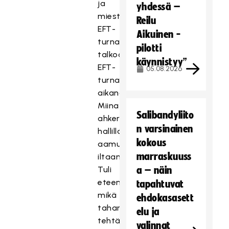
ja
yhdessä –
miesten
Reilu
EFT-
Aikuinen -
turnausten
pilotti
talkootehtävissä.
käynnistyy”
EFT-
05.08.2026
turnausten
aikana
Miina
Salibandyliito
ahkeroi
n varsinainen
hallilla
kokous
aamusta
marraskuuss
iltaan.
Tuli
a – näin
eteen
tapahtuvat
mikä
ehdokasasett
tahansa
elu ja
tehtävä,
valinnat