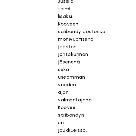
Jussila
toimi
lisäksi
Kooveen
salibandyjaostossa
monivuotisena
jaoston
johtokunnan
jäsenenä
sekä
useamman
vuoden
ajan
valmentajana
Koovee
salibandyn
eri
joukkueissa.