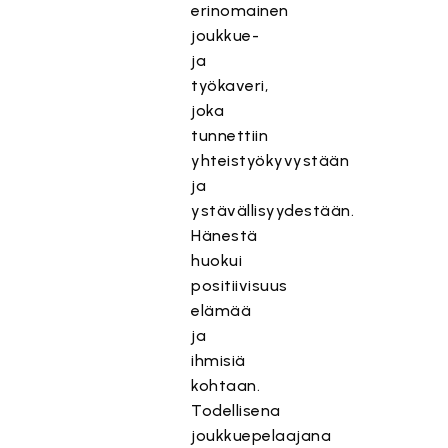
erinomainen
joukkue-
ja
työkaveri,
joka
tunnettiin
yhteistyökyvystään
ja
ystävällisyydestään.
Hänestä
huokui
positiivisuus
elämää
ja
ihmisiä
kohtaan.
Todellisena
joukkuepelaajana