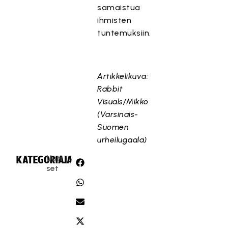
samaistua
ihmisten
tuntemuksiin.
Artikkelikuva:
Rabbit
Visuals/Mikko
(Varsinais-
Suomen
urheilugaala)
Uuti
KATEGORIA:
JAA:
set