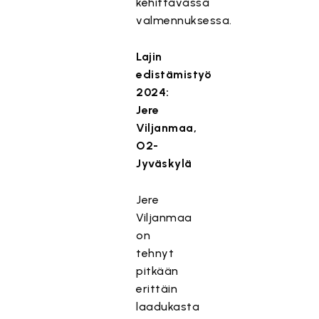
kehittävässä
valmennuksessa.
Lajin
edistämistyö
2024:
Jere
Viljanmaa,
O2-
Jyväskylä
Jere
Viljanmaa
on
tehnyt
pitkään
erittäin
laadukasta