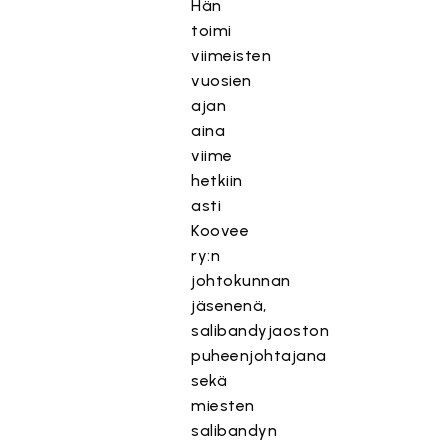
Hän
toimi
viimeisten
vuosien
ajan
aina
viime
hetkiin
asti
Koovee
ry:n
johtokunnan
jäsenenä,
salibandyjaoston
puheenjohtajana
sekä
miesten
salibandyn