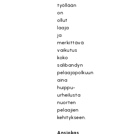
työllään
on
ollut
laaja
ja
merkittävä
vaikutus
koko
salibandyn
pelaajapolkuun
aina
huippu-
urheilusta
nuorten
pelaajien
kehitykseen.
Ansiokas