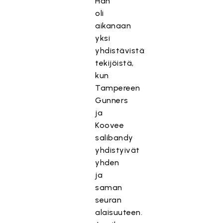
Hän
oli
aikanaan
yksi
yhdistävistä
tekijöistä,
kun
Tampereen
Gunners
ja
Koovee
salibandy
yhdistyivät
yhden
ja
saman
seuran
alaisuuteen.