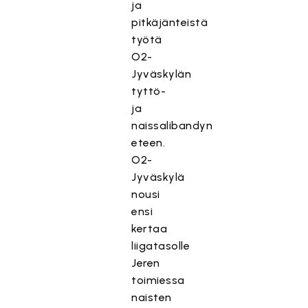
ja
pitkäjänteistä
työtä
O2-
Jyväskylän
tyttö-
ja
naissalibandyn
eteen.
O2-
Jyväskylä
nousi
ensi
kertaa
liigatasolle
Jeren
toimiessa
naisten