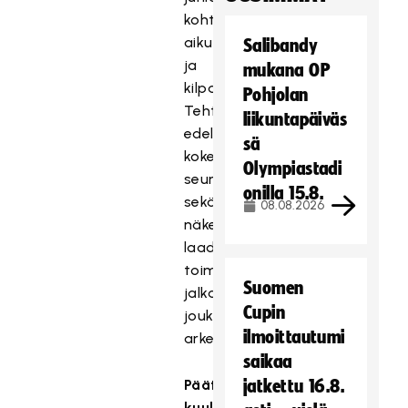
kohti
aikuisikää
Salibandy
ja
mukana OP
kilpapelaamista.
Pohjolan
Tehtävä
liikuntapäiväs
edellyttää
sä
kokemusta
Olympiastadi
seuratoiminnasta
onilla 15.8.
sekä
08.08.2026
näkemystä
laadukkaan
toimintakulttuurin
Suomen
jalkauttamisesta
Cupin
joukkueiden
ilmoittautumi
arkeen.
saikaa
Päätehtäviisi
jatkettu 16.8.
kuuluvat