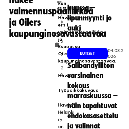
hakee
on
kun
kuussa –
en
valmennuspäällikköä
helsinkiläinen
0
lipunmyynti jo
Hawks
ja Oilers
6
etsii
auki
.
kaupunginosavastaavaa
valmennuspäällikköä
0
ja
2
Espoossa
.
04.08.2
Oilers
UUTISET
2
026
kaupunginosavastaavaa.
0
Salibandyliiton
2
5
varsinainen
Hawks:
kokous
Työpaikkakuvaus
marraskuussa –
näin tapahtuvat
Hawks
Helsinki
ehdokasasettelu
ry
ja valinnat
on