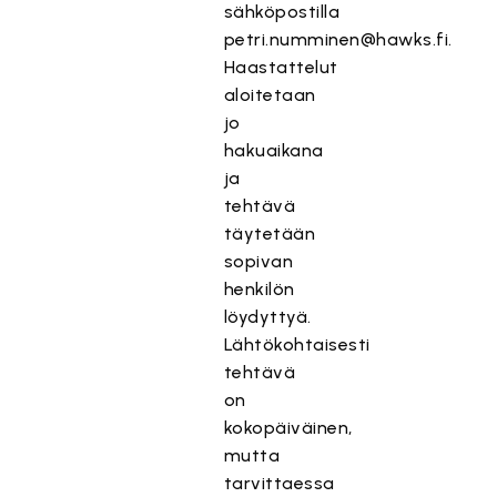
sähköpostilla
petri.numminen@hawks.fi.
Haastattelut
aloitetaan
jo
hakuaikana
ja
tehtävä
täytetään
sopivan
henkilön
löydyttyä.
Lähtökohtaisesti
tehtävä
on
kokopäiväinen,
mutta
tarvittaessa