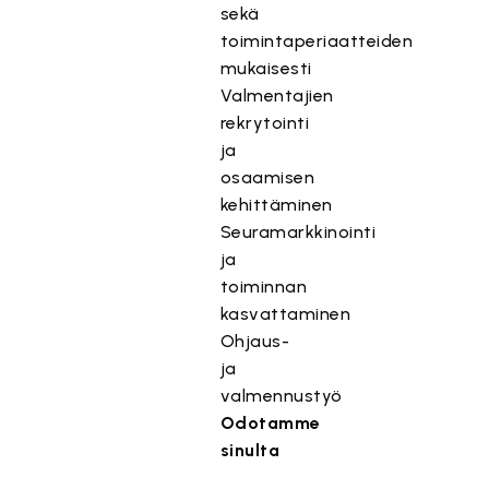
sekä
toimintaperiaatteiden
mukaisesti
Valmentajien
rekrytointi
ja
osaamisen
kehittäminen
Seuramarkkinointi
ja
toiminnan
kasvattaminen
Ohjaus-
ja
valmennustyö
Odotamme
sinulta