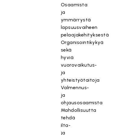
Osaamista
ja
ymmärrystä
lapsuusvaiheen
pelaajakehityksestä
Organisointikykyä
sekä
hyviä
vuorovaikutus-
ja
yhteistyötaitoja
Valmennus-
ja
ohjausosaamista
Mahdollisuutta
tehdä
ilta-
ja