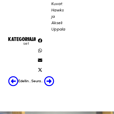
Kuvat:
Hawks
ja
Akseli
Uppala
Uuti
KATEGORIA:
JAA:
set
Edellinen
Seuraava