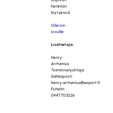
henkilön
löytyessä.
Oilersin
sivuille
Lisätietoja:
Henry
Arrhenius
Toiminnanjohtaja
Sähköposti:
henry.arrhenius@esport.fi
Puhelin:
0447703226