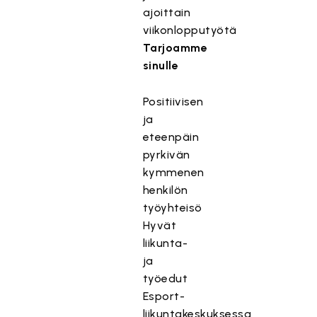
ajoittain
viikonlopputyötä
Tarjoamme
sinulle
Positiivisen
ja
eteenpäin
pyrkivän
kymmenen
henkilön
työyhteisö
Hyvät
liikunta-
ja
työedut
Esport-
liikuntakeskuksessa