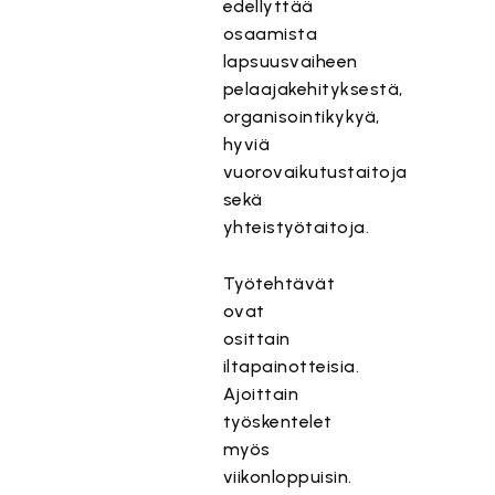
edellyttää
osaamista
lapsuusvaiheen
pelaajakehityksestä,
organisointikykyä,
hyviä
vuorovaikutustaitoja
sekä
yhteistyötaitoja.
Työtehtävät
ovat
osittain
iltapainotteisia.
Ajoittain
työskentelet
myös
viikonloppuisin.