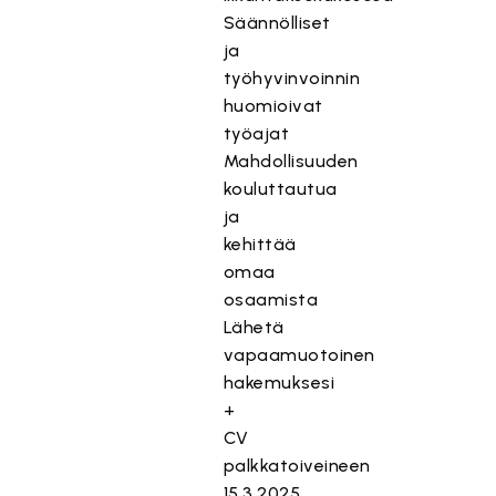
Säännölliset
ja
työhyvinvoinnin
huomioivat
työajat
Mahdollisuuden
kouluttautua
ja
kehittää
omaa
osaamista
Lähetä
vapaamuotoinen
hakemuksesi
+
CV
palkkatoiveineen
15.3.2025