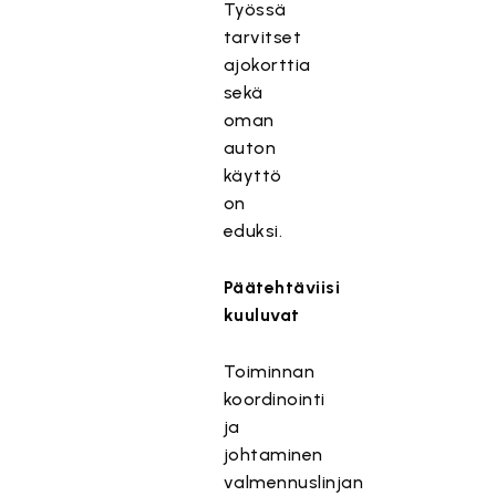
Työssä
tarvitset
ajokorttia
sekä
oman
auton
käyttö
on
eduksi.
Päätehtäviisi
kuuluvat
Toiminnan
koordinointi
ja
johtaminen
valmennuslinjan