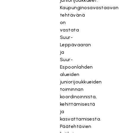
juniorijoukkueet.
Kaupunginosavastaavan
tehtävänä
on
vastata
Suur-
Leppävaaran
ja
Suur-
Espoonlahden
alueiden
juniorijoukkueiden
toiminnan
koordinoinnista,
kehittämisestä
ja
kasvattamisesta.
Päätehtävien