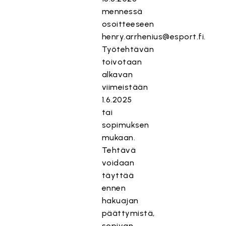
mennessä
osoitteeseen
henry.arrhenius@esport.fi.
Työtehtävän
toivotaan
alkavan
viimeistään
1.6.2025
tai
sopimuksen
mukaan.
Tehtävä
voidaan
täyttää
ennen
hakuajan
päättymistä,
sopivan