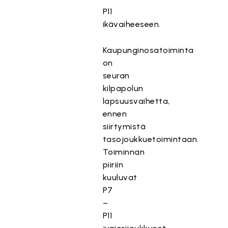
P11
ikävaiheeseen.
Kaupunginosatoiminta
on
seuran
kilpapolun
lapsuusvaihetta,
ennen
siirtymistä
tasojoukkuetoimintaan.
Toiminnan
piiriin
kuuluvat
P7
–
P11