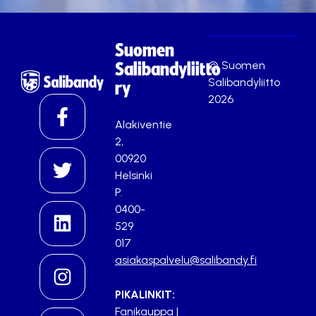
Suomen
© Suomen
Salibandyliitto
Salibandyliitto
ry
2026
Alakiventie
2,
00920
Helsinki
P.
0400-
529
017
asiakaspalvelu@salibandy.fi
PIKALINKIT:
Fanikauppa
|