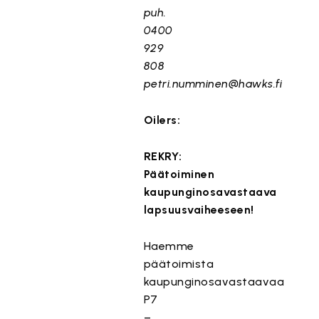
puh.
0400
929
808
petri.numminen@hawks.fi
Oilers:
REKRY:
Päätoiminen
kaupunginosavastaava
lapsuusvaiheeseen!
Haemme
päätoimista
kaupunginosavastaavaa
P7
–