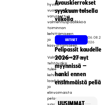
Avauskierrokset
hyvillä
syyskuun toisella
vuorovaikutustaidoilla
varustettua
viikolla
valmennuspäällikköä
toiminnan
kehittämiseen
06.08.2
ja
UUTISET
026
kasvattamiseen.
Pelipassit kaudelle
2026–27 nyt
Valmennuspäällikön
tehtäväksi
myynnissä –
tulee
hanki ennen
kehittää
laadukasta
ensimmäistä peliä
ja
elinvoimaista
pelaajapolkua
UUSIMMAT
junioripelaajista