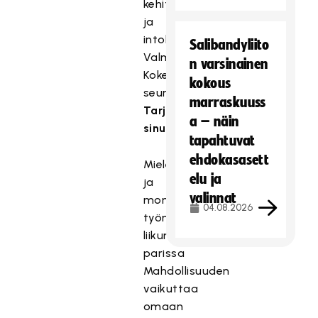
kehittämisotetta
ja
intohimoa
Salibandyliito
Valmennusosaamista
n varsinainen
Kokemusta
kokous
seuratoiminnasta
marraskuuss
Tarjoamme
a – näin
sinulle
tapahtuvat
ehdokasasett
Mielenkiintoisen
elu ja
ja
valinnat
monipuolisen
04.08.2026
työn
liikunnan
parissa
Mahdollisuuden
vaikuttaa
omaan