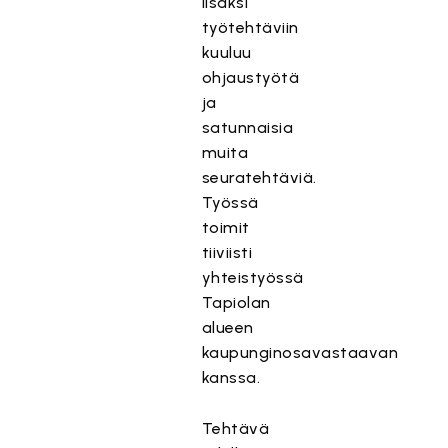
lisäksi
työtehtäviin
kuuluu
ohjaustyötä
ja
satunnaisia
muita
seuratehtäviä.
Työssä
toimit
tiiviisti
yhteistyössä
Tapiolan
alueen
kaupunginosavastaavan
kanssa.
Tehtävä