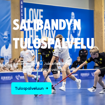
SALIBANDYN
TULOSPALVELU
Jokainen ottelu. Jokainen maali.
Salibandyn tulospalvelussa.
Tulospalveluun