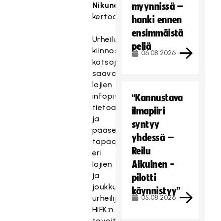
Nikunen
myynnissä –
kertoo.
hanki ennen
ensimmäistä
Urheiluharrastuksista
peliä
kiinnostuneet
06.08.2026
katsojat
saavat
lajien
infopisteillä
“Kannustava
tietoa
ilmapiiri
ja
syntyy
pääsevät
yhdessä –
tapaamaan
Reilu
eri
Aikuinen -
lajien
ja
pilotti
joukkueiden
käynnistyy”
urheilijoita.
05.08.2026
HIFK:n
tavoite