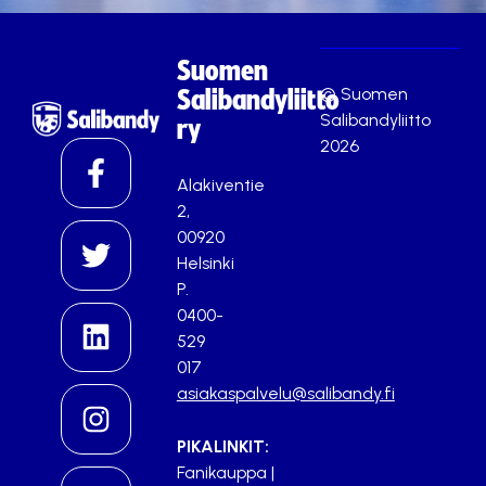
Suomen
© Suomen
Salibandyliitto
Salibandyliitto
ry
2026
Alakiventie
2,
00920
Helsinki
P.
0400-
529
017
asiakaspalvelu@salibandy.fi
PIKALINKIT:
Fanikauppa
|