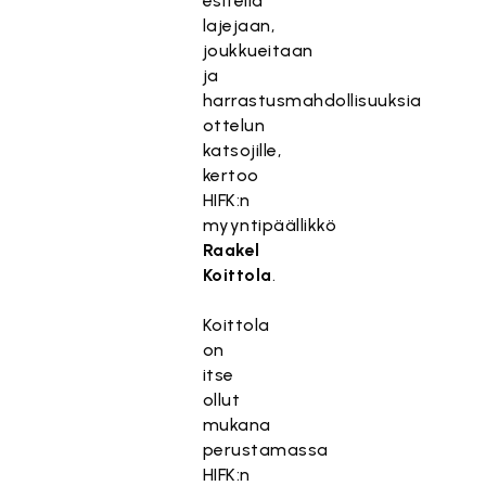
esitellä
lajejaan,
joukkueitaan
ja
harrastusmahdollisuuksia
ottelun
katsojille,
kertoo
HIFK:n
myyntipäällikkö
Raakel
Koittola
.
Koittola
on
itse
ollut
mukana
perustamassa
HIFK:n