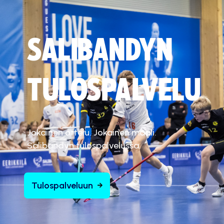
SALIBANDYN
TULOSPALVELU
Jokainen ottelu. Jokainen maali.
Salibandyn tulospalvelussa.
Tulospalveluun