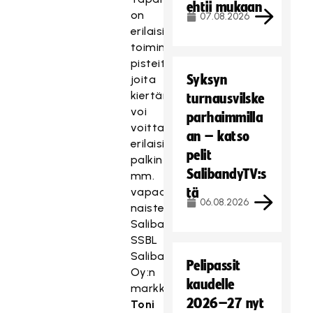
ehtii mukaan
on
07.08.2026
erilaisia
toiminnallisia
pisteitä,
Syksyn
joita
kiertämällä
turnausvilske
voi
parhaimmilla
voittaa
an – katso
erilaisia
pelit
palkintoja
SalibandyTV:s
mm.
vapaalippuja
tä
06.08.2026
naisten
Salibandyliigaotteluihin,
SSBL
Salibandy
Pelipassit
Oy:n
kaudelle
markkinointipäällikkö
2026–27 nyt
Toni