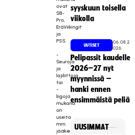
ovat
syyskuun toisella
SB-
viikolla
Pro,
EräViikingit
ja
PSS.
06.08.2
UUTISET
026
-
Pelipassit kaudelle
Seuroja
2026–27 nyt
ja
lajiliittoja
myynnissä –
tai
hanki ennen
-
liigoja
ensimmäistä peliä
mukana
on
useita
mm.
UUSIMMAT
jääkiekko-,