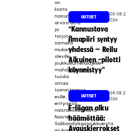
on
lisätä
05.08.2
naisurheilun
UUTISET
026
arvostusta
“Kannustava
ja
tarjota
ilmapiiri syntyy
samalla
yhdessä – Reilu
mukana
oleville
Aikuinen -pilotti
joukkueurheilulajeille
käynnistyy”
mahdollisuuden
tuoda
omaa
toimintaansa
04.08.2
UUTISET
esille,
026
erityisesti
F-liigan alku
naisnäkökulmasta.
Naisten
häämöttää:
Salibandyliigajoukkueista
Avauskierrokset
mukana