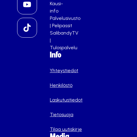
Kausi-
info
Palvelusivusto
|
Pelipassit
SalibandyTV
|
Tulospalvelu
Info
Yhteystiedot
Henkilöstö
Laskutustiedot
Tietosuoja
Tilaa uutiskirje
Media