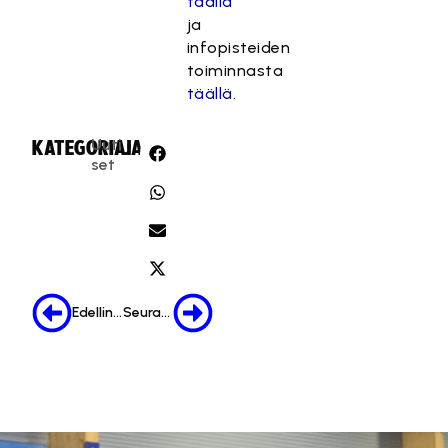
täällä
ja
infopisteiden
toiminnasta
täällä
.
Uuti
KATEGORIA:
JAA:
set
Edellinen
Seuraava