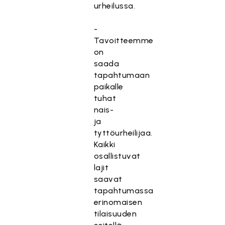
urheilussa.
-
Tavoitteemme
on
saada
tapahtumaan
paikalle
tuhat
nais-
ja
tyttöurheilijaa.
Kaikki
osallistuvat
lajit
saavat
tapahtumassa
erinomaisen
tilaisuuden