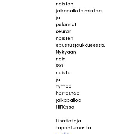
naisten
jalkapallotoimintaa
ja
pelannut
seuran
naisten
edustusjoukkueessa.
Nykyään
noin
180
naista
ja
tyttöä
harrastaa
jalkapalloa
HIFK:ssa.
Lisätietoja
tapahtumasta