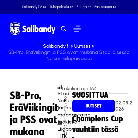
SalibandyTV
Tulospalvelu
F-liiga
Fanikauppa
Salibandy.fi
Uutiset
SB-Pro, EräViikingit ja PSS ovat mukana Stadilaisessa
Naisurheilupäivässä
Lukukertoja:
164
SB-Pro,
Stadilainen
SUOSITTUA
2
Naisurheilupäivä
02.08.2
EräViikingit
5
UUTISET
järjestetään
026
.1
maanantaina
ja PSS ovat
Champions Cup
1.
jääkiekon
2
vauhtiin tässä
Liigaottelun
mukana
0
HIFK