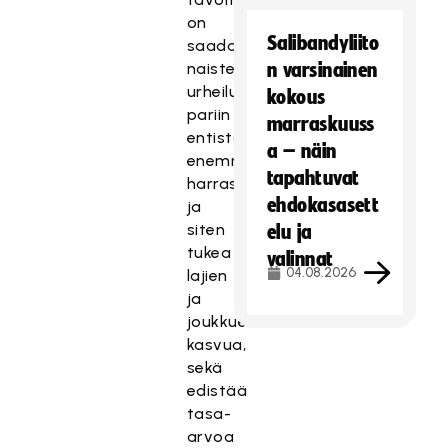
on
Salibandyliito
saada
naisten
n varsinainen
urheilun
kokous
pariin
marraskuuss
entistä
a – näin
enemmän
tapahtuvat
harrastajia
ehdokasasett
ja
siten
elu ja
tukea
valinnat
04.08.2026
lajien
ja
joukkueiden
kasvua,
sekä
edistää
tasa-
arvoa