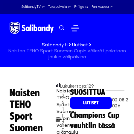
SalibandyTV
Tulospalvelu
F-liiga
Fanikauppa
Salibandy.fi
Uutiset
Naisten TEHO Sport Suomen Cupin välierät pelataan
joulun välipäivinä
Lukukertoja:
129
Naisten
Naisten
SUOSITTUA
2
TEHO
02.08.2
TEHO
6
UUTISET
Sport
026
.1
Suomen
Sport
Champions Cup
1.
Cupin
2
vauhtiin tässä
välierien
Suomen
0
aikataulu