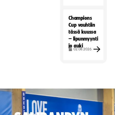
Champions
Cup vauhtiin
tässä kuussa
– lipunmyynti
jo auki
02.08.2026