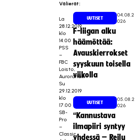
Välierät:
04.08.2
UUTISET
La
026
28.12.2019
F-liigan alku
klo
14.00
häämöttää:
PSS
Avauskierrokset
–
FBC
syyskuun toisella
Loisto,
viikolla
Aurorahalli
Su
29.12.2019
klo
05.08.2
UUTISET
17.00
026
SB-
“Kannustava
Pro
ilmapiiri syntyy
–
Classic,
yhdessä – Reilu