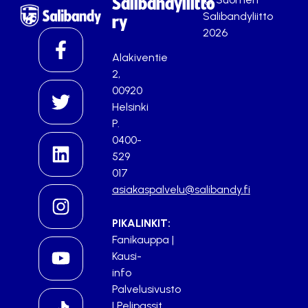
Salibandyliitto
Salibandyliitto
ry
2026
Alakiventie
2,
00920
Helsinki
P.
0400-
529
017
asiakaspalvelu@salibandy.fi
PIKALINKIT:
Fanikauppa
|
Kausi-
info
Palvelusivusto
|
Pelipassit