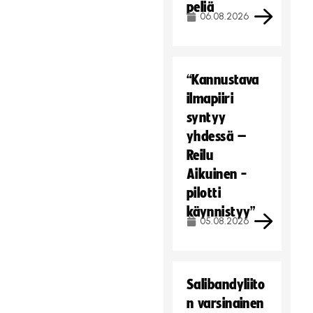
peliä
06.08.2026
“Kannustava
ilmapiiri
syntyy
yhdessä –
Reilu
Aikuinen -
pilotti
käynnistyy”
05.08.2026
Salibandyliito
n varsinainen