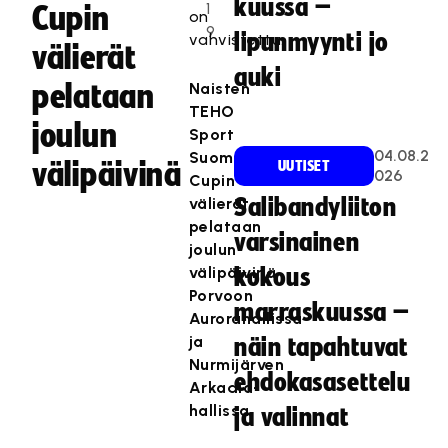
kuussa –
1
Cupin
on
9
lipunmyynti jo
vahvistettu.
välierät
auki
pelataan
Naisten
TEHO
joulun
Sport
04.08.2
Suomen
välipäivinä
UUTISET
026
Cupin
välierät
Salibandyliiton
pelataan
varsinainen
joulun
välipäivinä
kokous
Porvoon
marraskuussa –
Aurorahallissa
ja
näin tapahtuvat
Nurmijärven
ehdokasasettelu
Arkadia-
hallissa.
ja valinnat