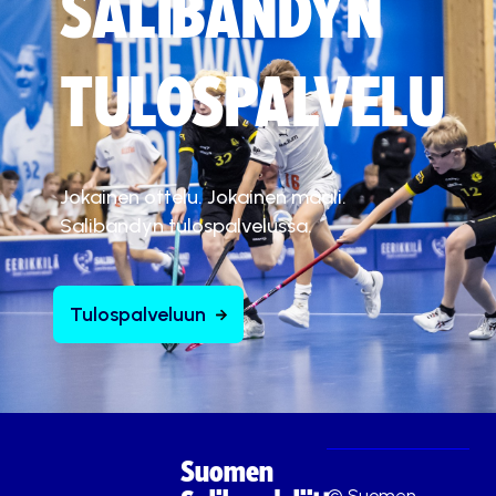
SALIBANDYN
TULOSPALVELU
Jokainen ottelu. Jokainen maali.
Salibandyn tulospalvelussa.
Tulospalveluun
Suomen
© Suomen