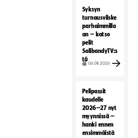
Syksyn
turnausvilske
parhaimmilla
an – katso
pelit
SalibandyTV:s
tä
06.08.2026
Pelipassit
kaudelle
2026–27 nyt
myynnissä –
hanki ennen
ensimmäistä