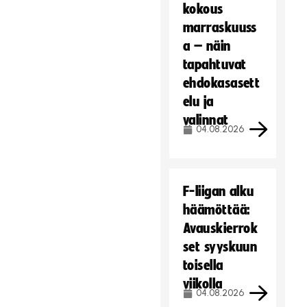
kokous
marraskuuss
a – näin
tapahtuvat
ehdokasasett
elu ja
valinnat
04.08.2026
F-liigan alku
häämöttää:
Avauskierrok
set syyskuun
toisella
viikolla
04.08.2026