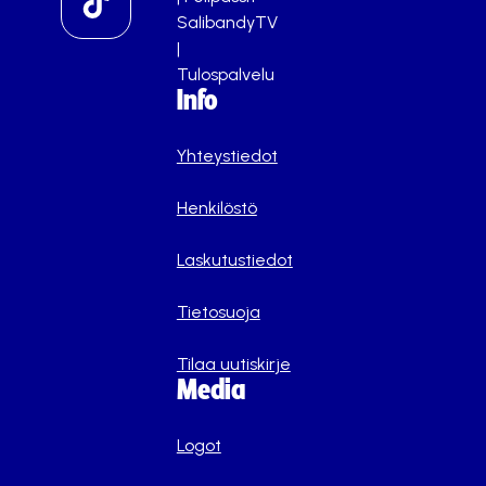
SalibandyTV
|
Tulospalvelu
Info
Yhteystiedot
Henkilöstö
Laskutustiedot
Tietosuoja
Tilaa uutiskirje
Media
Logot