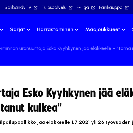
SalibandyTV
Tulospalvelu
F-liiga
Fanikauppa
Sarjat
Harrastaminen
Maajoukkueet
oiminnan uranuurtaja Esko Kyyhkynen jää eläkkeelle – ”tämä
taja Esko Kyyhkynen jää eläk
tanut kulkea”
ilpailupäällikkö jää eläkkeelle 1.7.2021 yli 26 työvuoden 