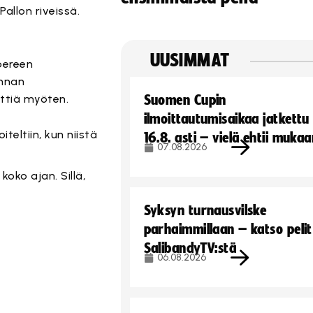
allon riveissä.
UUSIMMAT
pereen
innan
ttiä myöten.
Suomen Cupin
ilmoittautumisaikaa jatkettu
iteltiin, kun niistä
16.8. asti – vielä ehtii muka
07.08.2026
koko ajan. Sillä,
Syksyn turnausvilske
parhaimmillaan – katso pelit
SalibandyTV:stä
06.08.2026