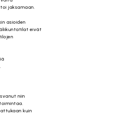
uttoi jaksamaan.
kin asioiden
iikuntatilat eivät
ilojen
iä
.
asvanut niin
stoimintaa.
elattukaan kuin