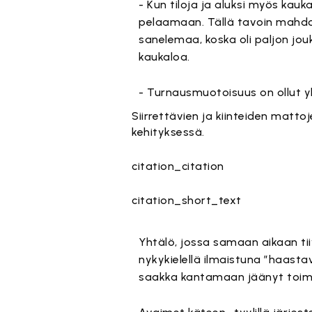
- Kun tiloja ja aluksi myös kauka
pelaamaan. Tällä tavoin mahdo
sanelemaa, koska oli paljon jouk
kaukaloa.
- Turnausmuotoisuus on ollut yks
Siirrettävien ja kiinteiden matt
kehityksessä.
citation_citation
citation_short_text
Yhtälö, jossa samaan aikaan tii
nykykielellä ilmaistuna ”haasta
saakka kantamaan jäänyt toimin