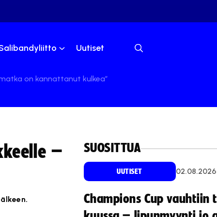
Salibandyliitto
Uutiset
 matka on kannattanut kulkea”
SUOSITTUA
keelle –
02.08.2026
UUTISET
Champions Cup vauhtiin 
jälkeen.
kuussa – lipunmyynti jo 