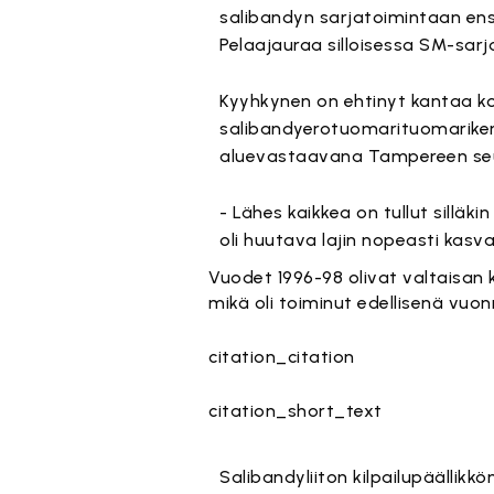
salibandyn sarjatoimintaan ens
Pelaajauraa silloisessa SM-sarj
Kyyhkynen on ehtinyt kantaa k
salibandyerotuomarituomarike
aluevastaavana Tampereen seudu
- Lähes kaikkea on tullut silläki
oli huutava lajin nopeasti kasv
Vuodet 1996-98 olivat valtaisan ka
mikä oli toiminut edellisenä vuon
citation_citation
citation_short_text
Salibandyliiton kilpailupäällikk