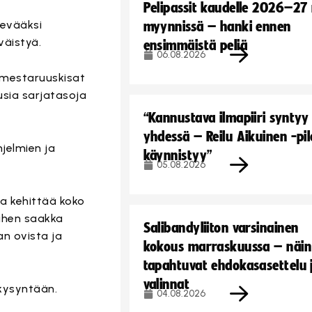
Pelipassit kaudelle 2026–27
 kevääksi
myynnissä – hanki ennen
väistyä.
ensimmäistä peliä
06.08.2026
 mestaruuskisat
usia sarjatasoja
“Kannustava ilmapiiri syntyy
yhdessä – Reilu Aikuinen -pil
hjelmien ja
käynnistyy”
05.08.2026
ja kehittää koko
iihen saakka
Salibandyliiton varsinainen
an ovista ja
kokous marraskuussa – näin
tapahtuvat ehdokasasettelu 
valinnat
 kysyntään.
04.08.2026