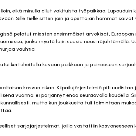
uolloin, eikä minulla ollut vakituista työpaikkaa. Lupauduin
vään. Sille tielle sitten jäin ja opettajan hommat saivat 
ingissä pelatut miesten ensimmäiset arvokisat, Euroopan
Suomessa, jonka myötä lajin suosio nousi räjähtämällä. U
 hurjaa vauhtia.
outui kertaheitolla kovaan paikkaan ja paineeseen sarjao
valtaisan kasvun aikaa. Kilpailujärjestelmiä piti uudistaa 
dellisenä vuonna, ei pärjännyt enää seuraavalla kaudella. S
altakunnallisesti, mutta kun joukkueita tuli toimintaan muka
uttaa.
eelliset sarjajärjestelmät, joilla vastattiin kasvaneeseen