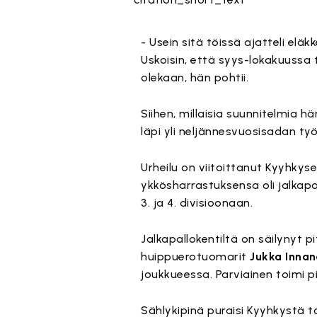
- Usein sitä töissä ajatteli eläk
Uskoisin, että syys-lokakuussa
olekaan, hän pohtii.
Siihen, millaisia suunnitelmia h
läpi yli neljännesvuosisadan ty
Urheilu on viitoittanut Kyyhkys
ykkösharrastuksensa oli jalkapa
3. ja 4. divisioonaan.
Jalkapallokentiltä on säilynyt 
huippuerotuomarit
Jukka Inna
joukkueessa. Parviainen toimi p
Sählykipinä puraisi Kyyhkystä to