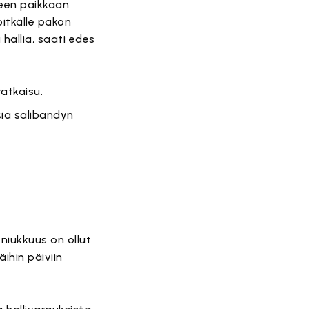
hteen paikkaan
itkälle pakon
 hallia, saati edes
ratkaisu.
sia salibandyn
niukkuus on ollut
ihin päiviin