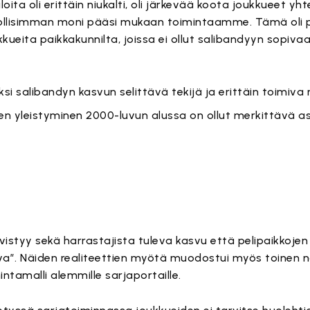
loita oli erittäin niukalti, oli järkevää koota joukkueet y
llisimman moni pääsi mukaan toimintaamme. Tämä oli p
kueita paikkakunnilta, joissa ei ollut salibandyyn sopivaa
i salibandyn kasvun selittävä tekijä ja erittäin toimiva 
ojen yleistyminen 2000-luvun alussa on ollut merkittävä a
vistyy sekä harrastajista tuleva kasvu että pelipaikkojen 
va”. Näiden realiteettien myötä muodostui myös toinen nä
tamalli alemmille sarjaportaille.