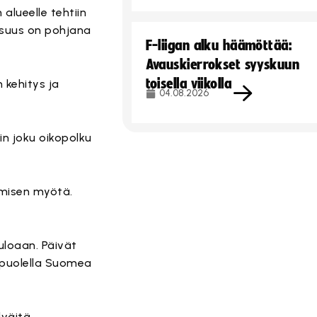
 alueelle tehtiin
llisuus on pohjana
F-liigan alku häämöttää:
Avauskierrokset syyskuun
toisella viikolla
n kehitys ja
04.08.2026
iin joku oikopolku
ymisen myötä.
tuloaan. Päivät
i puolella Suomea
lväitä