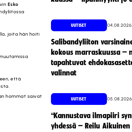
yvin
Esko
ndyliitossa
04.08.2026
UUTISET
a, joita hän hoiti
Salibandyliiton varsinain
kokous marraskuussa – 
ka muutamissa
tapahtuvat ehdokasasette
valinnat
een, että
esta.
tajan hommat saivat
05.08.2026
UUTISET
“Kannustava ilmapiiri sy
yhdessä – Reilu Aikuinen 