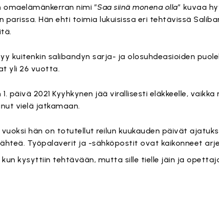
n
omaelämänkerran nimi ”
Saa siinä monena olla
” kuvaa h
parissa. Hän ehti toimia lukuisissa eri tehtävissä Saliba
itä.
y kuitenkin salibandyn sarja- ja olosuhdeasioiden puolell
t yli 26 vuotta.
1. päivä 2021 Kyyhkynen jää virallisesti eläkkeelle, vaik
nut vielä jatkamaan.
vuoksi hän on totutellut reilun kuukauden päivät ajatuks
lähteä. Työpalaverit ja -sähköpostit ovat kaikonneet arj
kun kysyttiin tehtävään, mutta sille tielle jäin ja opet