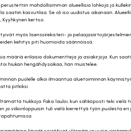
 perustettiin mahdollisimman alueellisia lohkoja ja kullekin
lla saatiin kasvutilaa. Se oli iso uudistus aikanaan. Aluee
a, Kyyhkynen kertoo.
ittyivät myös lisenssirekisteri- ja pelaajasiirtojärjestelmie
eiden kehitys piti huomioida säännöissä.
aisia määriä erilaisia dokumentteja ja asiakirjoja. Kun saat
ntoi hiukan hengähdysaikaa, hän muistelee.
oiminnan puolelle alkoi ilmaantua aluetoiminnan käynnist
tta pitkiksi.
tämättä tiukkoja. Faksi lauloi, kun sähköposti teki vielä 
 ja viikonloppuisin tuli vielä kierrettyä työn puolesta er
ä tapahtumissa.
laajamäärien käyrät sojottivat ylöspäin ja uusia virstanpy