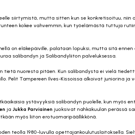
keelle siirtymistä, mutta sitten kun se konkretisoituu, niin 
 tunteen kokee vahvemmin, kun työelämästä tuttuja rutii
änellä on eläkepäiville, palataan lopuksi, mutta sitä enne
öuraa salibandyn ja Salibandyliiton palveluksessa.
en tietä nuoresta pitäen. Kun salibandysta ei vielä tiede
llo. Pelit Tampereen Ilves-Kissoissa alkoivat juniorina j
pitkäaikaisia ystävyyksiä salibandyn puolelle, kun myös en
nen
ja
Jukka Parviainen
juoksivat nahkakuulan perässä s
itkään myös liiton erotuomaripäällikkönä.
den teolla 1980-luvulla opettajankoulutuslaitoksella. Siel