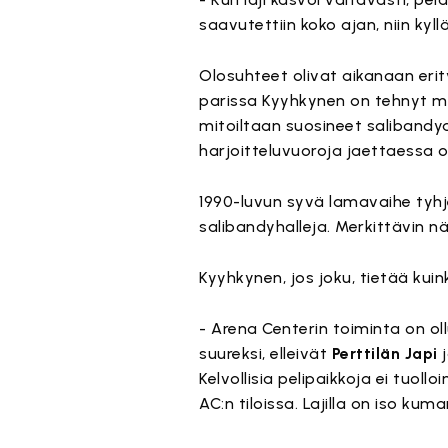
saavutettiin koko ajan, niin ky
Olosuhteet olivat aikanaan erit
parissa Kyyhkynen on tehnyt mit
mitoiltaan suosineet salibandya
harjoitteluvuoroja jaettaessa ol
1990-luvun syvä lamavaihe tyhjen
salibandyhalleja. Merkittävin n
Kyyhkynen, jos joku, tietää kui
- Arena Centerin toiminta on ollu
suureksi, elleivät
Perttilän Japi
Kelvollisia pelipaikkoja ei tuol
AC:n tiloissa. Lajilla on iso kuma