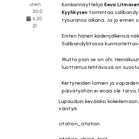
unen
Konkarinäyttelijä
Eeva Litmase
30.0
Kyyhkysen
toimintaa salibandyn 
6.20
työuransa aikana. Ja jo ennen s
21
Eniten hänen kädenjälkensä näky
Salibandyliitossa kunnioitettava
Mutta pian se on ohi. Heinäkuun 
luottamustehtävissä on suostu
Kertyneiden lomien ja vapaiden 
päivätyöhön ei enää ole tarvis 
Lupauduin kevääksi kokeilemaan, 
väistyä.
citation_citation
citation_short_text