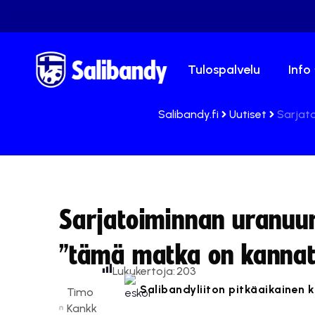
Tulospalvelu
Info
Salibandy.fi
Uutiset
Sarjat
Sarjatoiminnan uranuur
”tämä matka on kannat
Lukukertoja:
203
Salibandyliiton pitkäaikainen k
Timo
Kankk