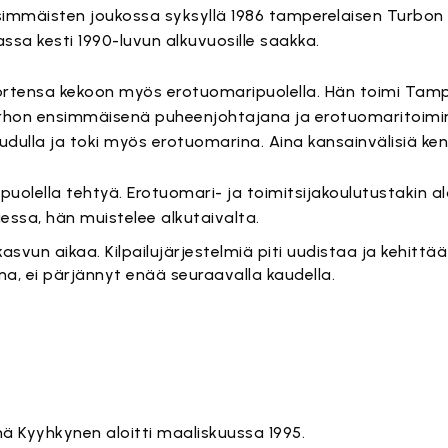
immäisten joukossa syksyllä 1986 tamperelaisen Turbon P
assa kesti 1990-luvun alkuvuosille saakka.
ortensa kekoon myös erotuomaripuolella. Hän toimi Tam
rhon ensimmäisenä puheenjohtajana ja erotuomaritoim
lla ja toki myös erotuomarina. Aina kansainvälisiä ken
n puolella tehtyä. Erotuomari- ja toimitsijakoulutustakin alo
aessa, hän muistelee alkutaivalta.
svun aikaa. Kilpailujärjestelmiä piti uudistaa ja kehittää 
na, ei pärjännyt enää seuraavalla kaudella.
önä Kyyhkynen aloitti maaliskuussa 1995.