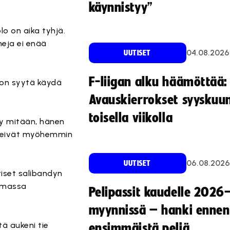
käynnistyy”
olo on aika tyhjä.
neja ei enää
04.08.2026
UUTISET
F-liigan alku häämöttää:
n on syytä käydä
Avauskierrokset syyskuu
toisella viikolla
tty mitään, hänen
a veivät myöhemmin
06.08.2026
UUTISET
tiset salibandyn
amassa
Pelipassit kaudelle 2026
myynnissä – hanki ennen
tä aukeni tie
ensimmäistä peliä