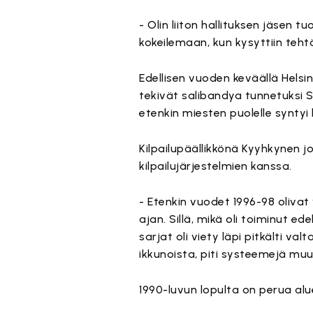
- Olin liiton hallituksen jäsen t
kokeilemaan, kun kysyttiin tehtä
Edellisen vuoden keväällä Hels
tekivät salibandya tunnetuksi 
etenkin miesten puolelle syntyi
Kilpailupäällikkönä Kyyhkynen j
kilpailujärjestelmien kanssa.
- Etenkin vuodet 1996-98 olivat 
ajan. Sillä, mikä oli toiminut e
sarjat oli viety läpi pitkälti v
ikkunoista, piti systeemejä mu
1990-luvun lopulta on perua alu