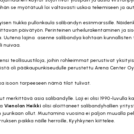
llähän se myötätuuli loi valtavasti uskoa tekemiseen ja a
yisen tiukka pullonkaula salibandyn esiinmarssille. Näiden
tavan päivätyön. Perinteinen urheilurakentaminen ja sisäl
. Uutena lajina asenne salibandya kohtaan kunnallisten t
i nuivaa.
si teollisuustiloja, joihin rohkeimmat perustivat yksityis
äistä oli pääkaupunkiseudulle perustettu Arena Center Oy
nka isoon tarpeeseen nämä tilat tulivat.
t merkittävä asia salibandylle. Laji ei olisi 1990-luvulla k
ja
Vienolan Heikki
olisi aloittaneet salibandyhallien yrity
loin juurikaan ollut. Muutamina vuosina ei paljon muualla p
rruksen paikka näille herroille, Kyyhkynen kiittelee.