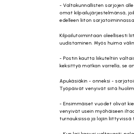
- Valtakunnallisten sarjojen alle
omat kilpailujärjestelmänsä, joi
edelleen liiton sarjatoiminnass
Kilpailutoimintaan oleellisesti li
uudistaminen. Myös huima välin
- Postin kautta liikuteltiin valt
keksittyä matkan varrella, se a
Apukäsiäkin - onneksi - sarjat
Työpäivät venyivät siitä huolima
- Ensimmäiset vuodet olivat kiel
venyivät usein myöhäiseen iltaan
turnauksissa ja lajiin liittyviss
- Kun laji kasvoi valtavasti, pe