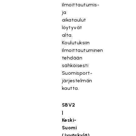
ilmoittautumis-
ja
aikataulut
löytyvät
alta.
Koulutuksiin
ilmoittautuminen
tehdään
sähköisesti
Suomisport-
järjestelmän
kautta.
SBV2
|
Keski-
Suomi
(Jyväskylä)