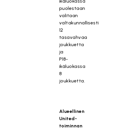
ikäluokassa
puolestaan
valitaan
valtakunnallisesti
12
tasavahvaa
joukkuetta
ja
P18-
ikäluokassa
8
joukkuetta.
Alueellinen
United-
toiminnan