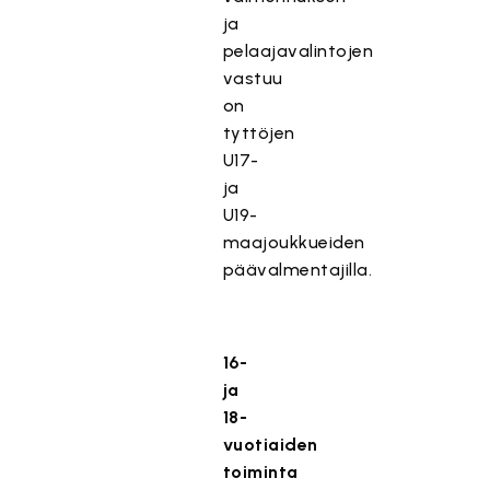
ja
pelaajavalintojen
vastuu
on
tyttöjen
U17-
ja
U19-
maajoukkueiden
päävalmentajilla.
16-
ja
18-
vuotiaiden
toiminta