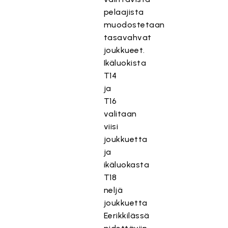
pelaajista
muodostetaan
tasavahvat
joukkueet.
Ikäluokista
T14
ja
T16
valitaan
viisi
joukkuetta
ja
ikäluokasta
T18
neljä
joukkuetta
Eerikkilässä