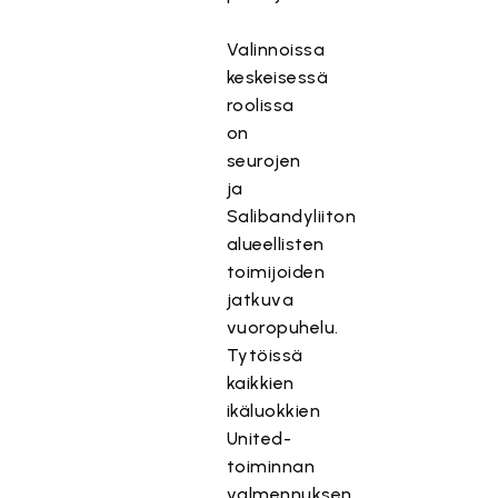
Valinnoissa
keskeisessä
roolissa
on
seurojen
ja
Salibandyliiton
alueellisten
toimijoiden
jatkuva
vuoropuhelu.
Tytöissä
kaikkien
ikäluokkien
United-
toiminnan
valmennuksen