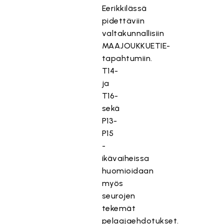
Eerikkilässä
pidettäviin
valtakunnallisiin
MAAJOUKKUETIE-
tapahtumiin.
T14-
ja
T16-
sekä
P13-
P15
-
ikävaiheissa
huomioidaan
myös
seurojen
tekemät
pelaajaehdotukset.