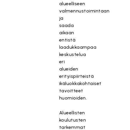
alueelliseen
valmennustoimintaan
ja
saada
aikaan
entistä
laadukkaampaa
keskustelua
eri
alueiden
erityispiirteistä
ikäluokkakohtaiset
tavoitteet
huomioiden.
Alueellisten
koulutusten
tarkemmat