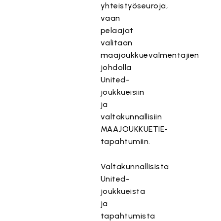
yhteistyöseuroja,
vaan
pelaajat
valitaan
maajoukkuevalmentajien
johdolla
United-
joukkueisiin
ja
valtakunnallisiin
MAAJOUKKUETIE-
tapahtumiin.
Valtakunnallisista
United-
joukkueista
ja
tapahtumista