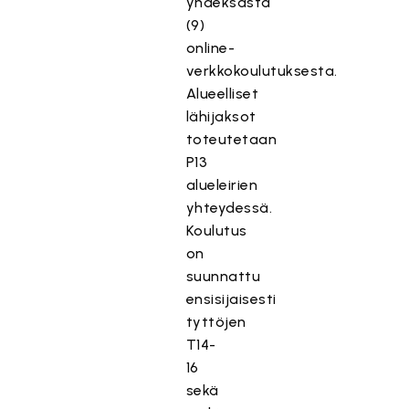
yhdeksästä
(9)
online-
verkkokoulutuksesta.
Alueelliset
lähijaksot
toteutetaan
P13
alueleirien
yhteydessä.
Koulutus
on
suunnattu
ensisijaisesti
tyttöjen
T14-
16
sekä