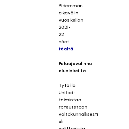
Pidemmän
aikavälin
vuosikellon
2021-
22
näet
täältä.
Pelaajavalinnat
alueleireiltä
Tytöillä
United-
toimintaa
toteutetaan
valtakunnallisesti
eli
valittavista