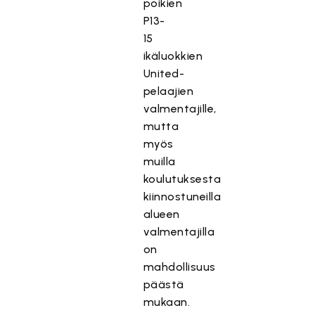
poikien
P13-
15
ikäluokkien
United-
pelaajien
valmentajille,
mutta
myös
muilla
koulutuksesta
kiinnostuneilla
alueen
valmentajilla
on
mahdollisuus
päästä
mukaan.