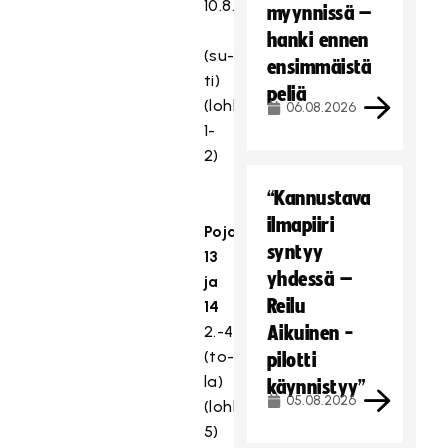
10.8.
myynnissä –
hanki ennen
(su-
ensimmäistä
ti)
peliä
(lohkot
06.08.2026
1-
2)
“Kannustava
ilmapiiri
Pojat
syntyy
13
yhdessä –
ja
Reilu
14
2.-4.9.
Aikuinen -
(to-
pilotti
la)
käynnistyy”
05.08.2026
(lohko
5)