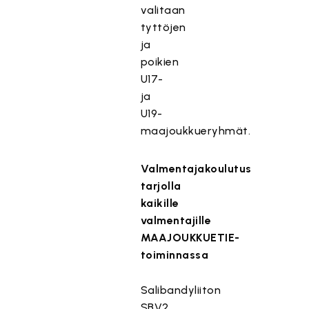
valitaan
tyttöjen
ja
poikien
U17-
ja
U19-
maajoukkueryhmät.
Valmentajakoulutus
tarjolla
kaikille
valmentajille
MAAJOUKKUETIE-
toiminnassa
Salibandyliiton
SBV2