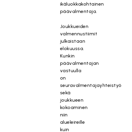
ikäluokkakohtainen
päävalmentaja.
Joukkueiden
valmennustiimit
julkaistaan
elokuussa.
Kunkin
päävalmentajan
vastuulla
on
seuravalmentajayhteistyö
sekä
joukkueen
kokoaminen
niin
alueleireille
kuin