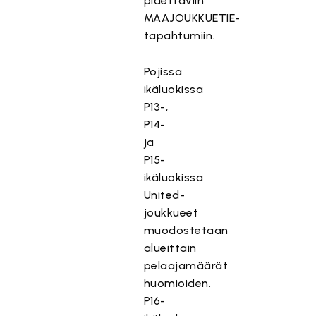
pidettäviin
MAAJOUKKUETIE-
tapahtumiin.
Pojissa
ikäluokissa
P13-,
P14-
ja
P15-
ikäluokissa
United-
joukkueet
muodostetaan
alueittain
pelaajamäärät
huomioiden.
P16-