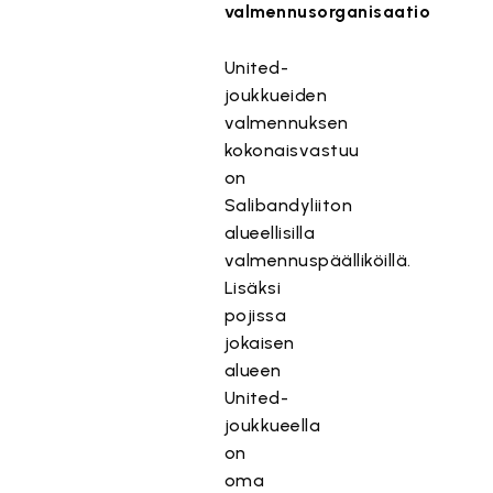
valmennusorganisaatio
United-
joukkueiden
valmennuksen
kokonaisvastuu
on
Salibandyliiton
alueellisilla
valmennuspäälliköillä.
Lisäksi
pojissa
jokaisen
alueen
United-
joukkueella
on
oma