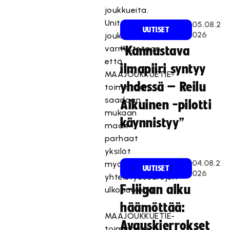
joukkueita.
United-
05.08.2
UUTISET
026
joukkueilla
varmistetaan,
“Kannustava
että
ilmapiiri syntyy
MAAJOUKKUETIE-
yhdessä – Reilu
toimintaan
saadaan
Aikuinen -pilotti
mukaan
käynnistyy”
maan
parhaat
yksilöt
04.08.2
myös
UUTISET
026
yhteistyöseurojen
F-liigan alku
ulkopuolelta.
häämöttää:
MAAJOUKKUETIE-
Avauskierrokset
toiminnassa