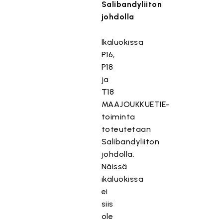
Salibandyliiton
johdolla
Ikäluokissa
P16,
P18
ja
T18
MAAJOUKKUETIE-
toiminta
toteutetaan
Salibandyliiton
johdolla.
Näissä
ikäluokissa
ei
siis
ole