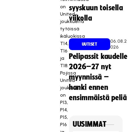
on
syyskuun toisella
United-
viikolla
joukkueita
tytöissä
ikäluokissa
06.08.2
T14,
UUTISET
026
T16
Pelipassit kaudelle
ja
T18.
2026–27 nyt
Pojissa
myynnissä –
United-
hanki ennen
joukkueita
on
ensimmäistä peliä
P13,
P14,
P15,
UUSIMMAT
P16
ja