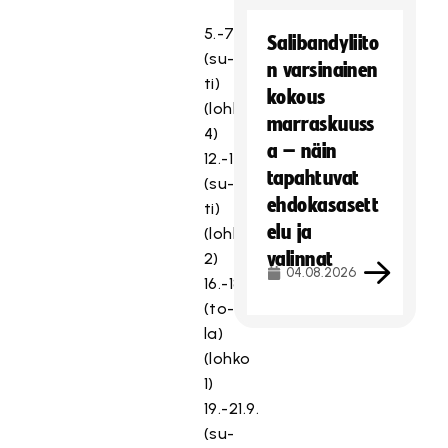
5.-7.9.
Salibandyliito
(su-
n varsinainen
ti)
kokous
(lohko
marraskuuss
4)
a – näin
12.-14.9.
tapahtuvat
(su-
ehdokasasett
ti)
elu ja
(lohko
valinnat
2)
04.08.2026
16.-18.9.
(to-
la)
(lohko
1)
19.-21.9.
(su-