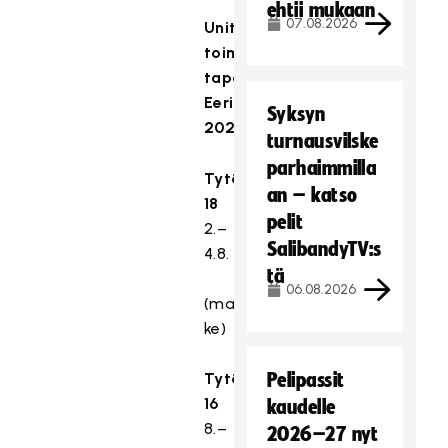
ehtii mukaan
07.08.2026
United-
toiminnan
tapahtumat
Eerikkilässä
Syksyn
2021
turnausvilske
parhaimmilla
Tytöt
an – katso
18
pelit
2.–
SalibandyTV:s
4.8.
tä
06.08.2026
(ma-
ke)
Tytöt
Pelipassit
16
kaudelle
8.–
2026–27 nyt