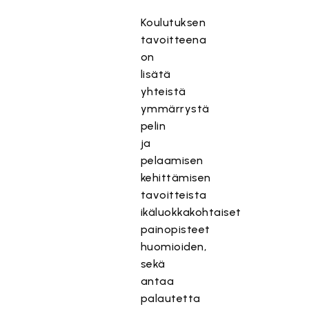
Koulutuksen
tavoitteena
on
lisätä
yhteistä
ymmärrystä
pelin
ja
pelaamisen
kehittämisen
tavoitteista
ikäluokkakohtaiset
painopisteet
huomioiden,
sekä
antaa
palautetta