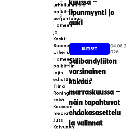
kuussa –
0
urheiluihmisiä
1
lipunmyynti jo
palkittiin
9
perjantaina
auki
Hämeen
ja
Keski-
Suomen
04.08.2
UUTISET
026
Urheilugaaloissa.
Hämeessä
Salibandyliiton
palkittiin
varsinainen
lajin
edistämistyöstä
kokous
Tiina
marraskuussa –
Röning
sekä
näin tapahtuvat
Kooveen
ehdokasasettelu
mediatiimin
Jussi
ja valinnat
Koivunen