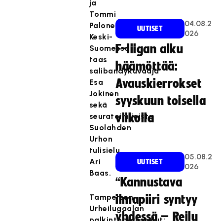
ja
Tommi
04.08.2
Palonen,
UUTISET
026
Keski-
F-liigan alku
Suomessa
taas
häämöttää:
salibandykuvaaja
Avauskierrokset
Esa
Jokinen
syyskuun toisella
sekä
seuratoimijoista
viikolla
Suolahden
Urhon
tulisielu
05.08.2
Ari
UUTISET
026
Baas.
“Kannustava
Tampereen
ilmapiiri syntyy
Urheilugaalan
yhdessä – Reilu
palkintoperustelut: