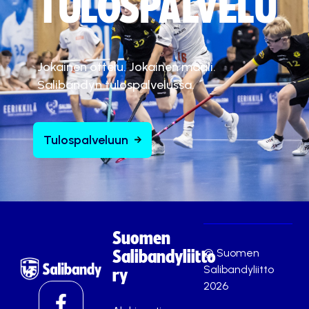
TULOSPALVELU
Jokainen ottelu. Jokainen maali.
Salibandyn tulospalvelussa.
Tulospalveluun
Suomen
© Suomen
Salibandyliitto
Salibandyliitto
ry
2026