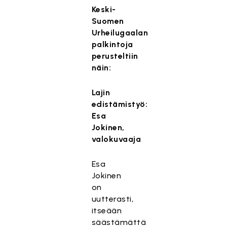
Keski-
Suomen
Urheilugaalan
palkintoja
perusteltiin
näin:
Lajin
edistämistyö:
Esa
Jokinen,
valokuvaaja
Esa
Jokinen
on
uutterasti,
itseään
säästämättä