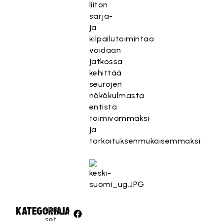
liiton
sarja-
ja
kilpailutoimintaa
voidaan
jatkossa
kehittää
seurojen
näkökulmasta
entistä
toimivammaksi
ja
tarkoituksenmukaisemmaksi.
Uuti
KATEGORIA:
JAA:
set