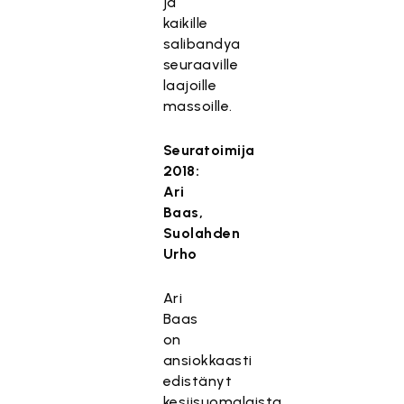
ja
kaikille
salibandya
seuraaville
laajoille
massoille.
Seuratoimija
2018:
Ari
Baas,
Suolahden
Urho
Ari
Baas
on
ansiokkaasti
edistänyt
kesjisuomalaista