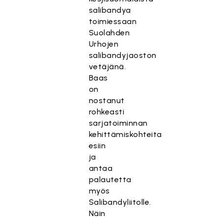
salibandya
toimiessaan
Suolahden
Urhojen
salibandyjaoston
vetäjänä.
Baas
on
nostanut
rohkeasti
sarjatoiminnan
kehittämiskohteita
esiin
ja
antaa
palautetta
myös
Salibandyliitolle.
Näin