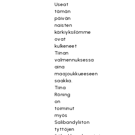
Useat
tämän
päivän
naisten
kärkiyksilömme
ovat
kulkeneet
Tiinan
valmennuksessa
aina
maajoukkueeseen
saakka.
Tiina
Röning
on
toiminut
myös
Salibandyliiton
tyttöjen