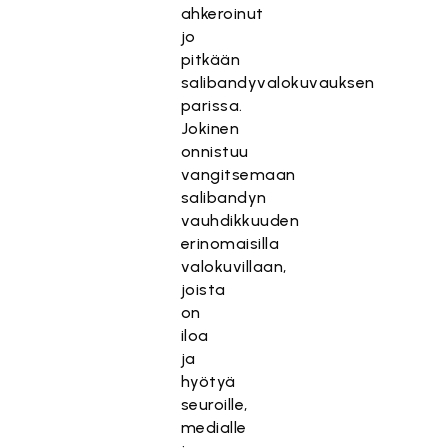
ahkeroinut
jo
pitkään
salibandyvalokuvauksen
parissa.
Jokinen
onnistuu
vangitsemaan
salibandyn
vauhdikkuuden
erinomaisilla
valokuvillaan,
joista
on
iloa
ja
hyötyä
seuroille,
medialle