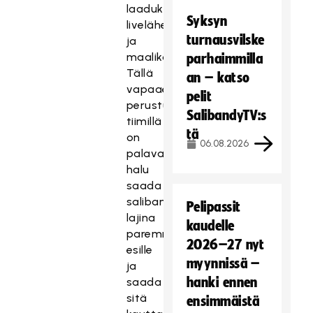
laadukkaita
Syksyn
livelähetyksiä
turnausvilske
ja
maalikoosteita.
parhaimmilla
Tällä
an – katso
vapaaehtoistyöhön
pelit
perustuvalla
SalibandyTV:s
tiimillä
tä
on
06.08.2026
palava
halu
saada
salibandya
Pelipassit
lajina
kaudelle
paremmin
2026–27 nyt
esille
myynnissä –
ja
hanki ennen
saada
sitä
ensimmäistä