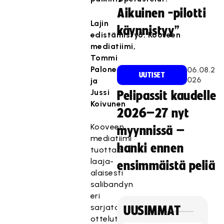
Aikuinen -pilotti
Lajin
käynnistyy”
edistämistyö: Kooveen
mediatiimi,
Tommi
Palonen
06.08.2
UUTISET
026
ja
Jussi
Pelipassit kaudelle
Koivunen
2026–27 nyt
Kooveen
myynnissä –
mediatiimi
hanki ennen
tuottaa
laaja-
ensimmäistä peliä
alaisesti
salibandyn
eri
sarjatasojen
UUSIMMAT
ottelutapahtumista