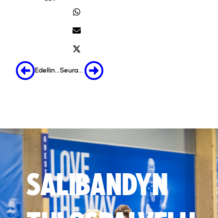
Edellinen
Seuraava
SALIBANDYN