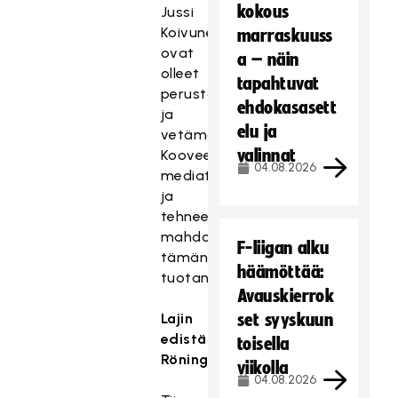
kokous
Jussi
Koivunen
marraskuuss
ovat
a – näin
olleet
tapahtuvat
perustamassa
ehdokasasett
ja
elu ja
vetämässä
valinnat
Kooveen
04.08.2026
mediatiimiä
ja
tehneet
mahdolliseksi
F-liigan alku
tämän
häämöttää:
tuotannon.
Avauskierrok
Lajin
set syyskuun
edistämistyö: Tiina
toisella
Röning
viikolla
04.08.2026