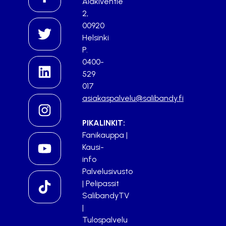
Alakiventie
2,
00920
Helsinki
P.
0400-
529
017
asiakaspalvelu@salibandy.fi
PIKALINKIT:
Fanikauppa
|
Kausi-
info
Palvelusivusto
|
Pelipassit
SalibandyTV
|
Tulospalvelu