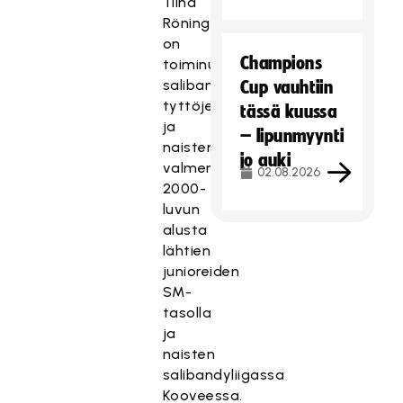
Tiina
Röning
on
Champions
toiminut
salibandyn
Cup vauhtiin
tyttöjen
tässä kuussa
ja
– lipunmyynti
naisten
jo auki
valmentajana
02.08.2026
2000-
luvun
alusta
lähtien
junioreiden
SM-
tasolla
ja
naisten
salibandyliigassa
Kooveessa.