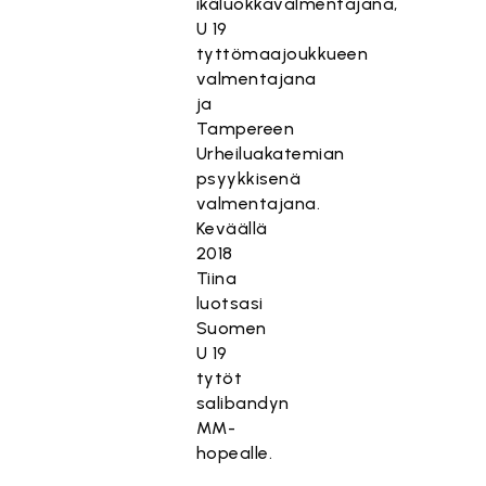
ikäluokkavalmentajana,
U 19
tyttömaajoukkueen
valmentajana
ja
Tampereen
Urheiluakatemian
psyykkisenä
valmentajana.
Keväällä
2018
Tiina
luotsasi
Suomen
U 19
tytöt
salibandyn
MM-
hopealle.