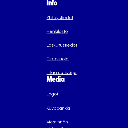
Info
Yhteystiedot
Henkilöstö
Laskutustiedot
Tietosuoja
Tilaa uutiskirje
Media
Logot
Kuvapankki
Viestinnän