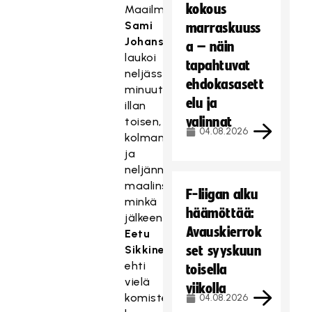
kokous
Maailmanmestari
Sami
marraskuuss
Johansson
a – näin
laukoi
tapahtuvat
neljässä
ehdokasasett
minuutissa
elu ja
illan
valinnat
toisen,
04.08.2026
kolmannen
ja
neljännen
maalinsa,
F-liigan alku
minkä
häämöttää:
jälkeen
Avauskierrok
Eetu
Sikkinen
set syyskuun
ehti
toisella
vielä
viikolla
komistella
04.08.2026