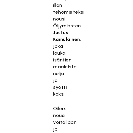
illan
tehomieheksi
nousi
Öljymiesten
Justus
Kainulainen
,
joka
laukoi
isäntien
maaleista
neljä
ja
syötti
kaksi.
Oilers
nousi
voitollaan
jo