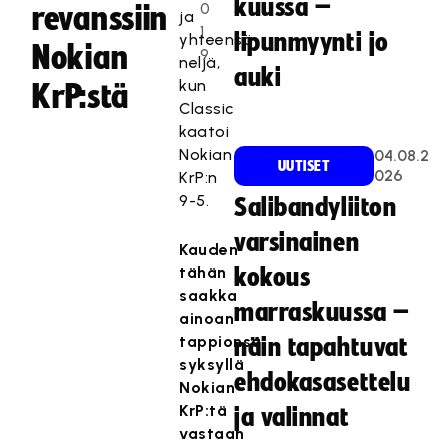
kuussa –
0
revanssiin
ja
1
lipunmyynti jo
yhteensä
Nokian
9
neljä,
auki
kun
KrP:stä
Classic
kaatoi
Nokian
04.08.2
UUTISET
026
KrP:n
9-5.
Salibandyliiton
varsinainen
Kauden
tähän
kokous
saakka
marraskuussa –
ainoan
tappionsa
näin tapahtuvat
syksyllä
ehdokasasettelu
Nokian
KrP:tä
ja valinnat
vastaan