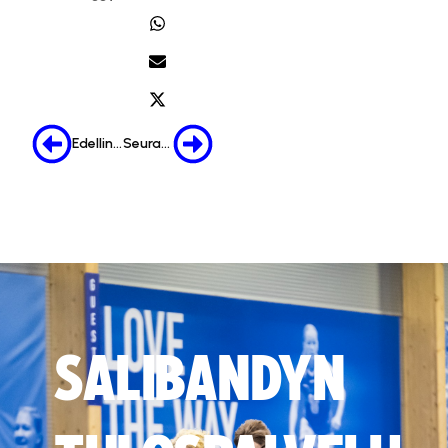
Edellinen
Seuraava
SALIBANDYN