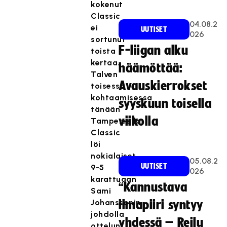
kokenut
Classic
04.08.2
ei
UUTISET
026
sortunut
F-liigan alku
toista
kertaa.
häämöttää:
Talven
Avauskierrokset
toisessa
kohtaamisessa
syyskuun toisella
tänään
viikolla
Tampereella
Classic
löi
nokialaiset
05.08.2
UUTISET
9-5
026
karattuaan
“Kannustava
Sami
Johanssonin
ilmapiiri syntyy
johdolla
yhdessä – Reilu
ottelun