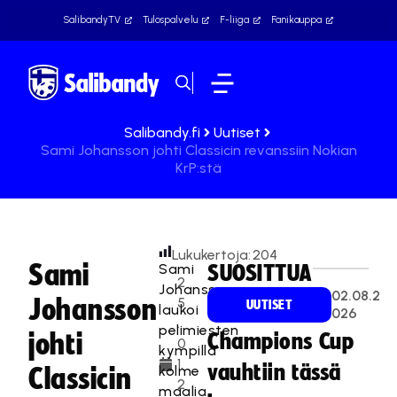
SalibandyTV
Tulospalvelu
F-liiga
Fanikauppa
Salibandy.fi
Uutiset
Sami Johansson johti Classicin revanssiin Nokian
KrP:stä
Lukukertoja:
204
Sami
Sami
SUOSITTUA
2
Johansson
02.08.2
Johansson
5
UUTISET
laukoi
026
.
pelimiesten
johti
Champions Cup
0
kympillä
1.
vauhtiin tässä
kolme
Classicin
2
maalia