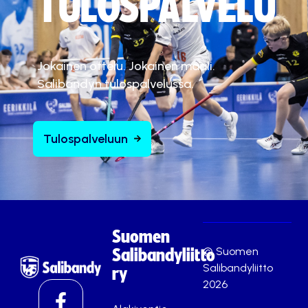
TULOSPALVELU
Jokainen ottelu. Jokainen maali.
Salibandyn tulospalvelussa.
Tulospalveluun
Suomen
© Suomen
Salibandyliitto
Salibandyliitto
ry
2026