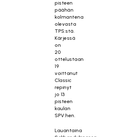
pisteen
päähän
kolmantena
olevasta
TPS:stä.
Kärjessä
on
20
ottelustaan
19
voittanut
Classic
repinyt
jo 13
pisteen
kaulan
SPV:hen.
Lauantaina