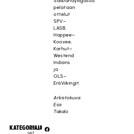
Salibandyliigassa
pelataan
ottelut
SPV–
LASB,
Happee–
Koovee,
Karhut–
Westend
Indians
ja
OLS–
EräViikingit.
Arkistokuva:
Esa
Takalo
Uuti
KATEGORIA:
JAA:
set