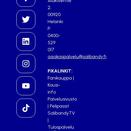
Alakiventie
2,
00920
Helsinki
P.
0400-
529
017
asiakaspalvelu@salibandy.fi
PIKALINKIT:
Fanikauppa
|
Kausi-
info
Palvelusivusto
|
Pelipassit
SalibandyTV
|
Tulospalvelu