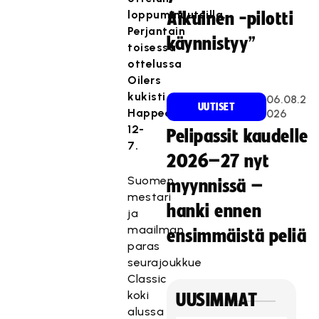
loppuminuuteilla.
Aikuinen -pilotti
Perjantain
käynnistyy”
toisessa
ottelussa
Oilers
kukisti
06.08.2
UUTISET
Happeen
026
12-
Pelipassit kaudelle
7.
2026–27 nyt
Suomen
myynnissä –
mestari
hanki ennen
ja
maailman
ensimmäistä peliä
paras
seurajoukkue
Classic
koki
UUSIMMAT
alussa