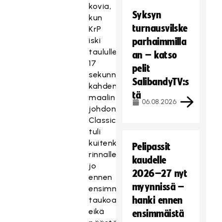
kovia,
Syksyn
kun
turnausvilske
KrP
iski
parhaimmilla
taululle
an – katso
17
pelit
sekunnissa
SalibandyTV:s
kahden
tä
maalin
06.08.2026
johdon.
Classic
tuli
kuitenkin
Pelipassit
rinnalle
kaudelle
jo
2026–27 nyt
ennen
myynnissä –
ensimmäistä
hanki ennen
taukoa
eikä
ensimmäistä