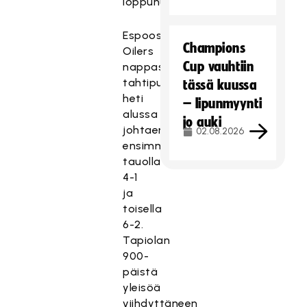
loppunumeroita.
Espoossa
Champions
Oilers
Cup vauhtiin
nappasi
tahtipuikon
tässä kuussa
heti
– lipunmyynti
alussa
jo auki
johtaen
02.08.2026
ensimmäisellä
tauolla
4-1
ja
toisella
6-2.
Tapiolan
900-
päistä
yleisöä
viihdyttäneen