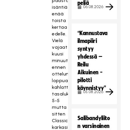
päästänyt
peliä
isäntiä
06.08.2026
enää
toista
kertaa
“Kannustava
edelle.
Vielä
ilmapiiri
vajaat
syntyy
kuusi
yhdessä –
minuuttia
Reilu
ennen
Aikuinen -
ottelun
pilotti
loppua
kahlattiin
käynnistyy”
05.08.2026
tasalukemissa
5-5
mutta
sitten
Salibandyliito
Classic
n varsinainen
karkasi.