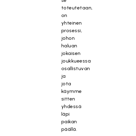
se
toteutetaan,
on
yhteinen
prosessi,
johon
haluan
jokaisen
joukkueessa
osallistuvan
ja
jota
käymme
sitten
yhdessä
läpi
paikan
päällä.