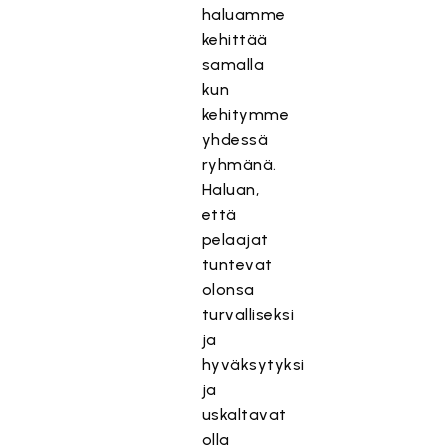
haluamme
kehittää
samalla
kun
kehitymme
yhdessä
ryhmänä.
Haluan,
että
pelaajat
tuntevat
olonsa
turvalliseksi
ja
hyväksytyksi
ja
uskaltavat
olla