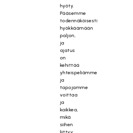
hyöty.
Pääsemme
todennäköisesti
hyökkäämään
paljon,
ja
ajatus
on
kehittää
yhteispeliämme
ja
tapojamme
voittaa
ja
kaikkea,
mikä
siihen
liittyy.