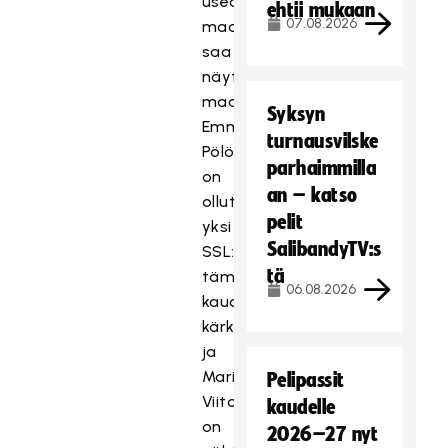
useampi
ehtii mukaan
07.08.2026
maalivahti
saa
näyttöpaikan
maajoukkueessa.
Syksyn
Emmi
turnausvilske
Pölönen
parhaimmilla
on
an – katso
ollut
pelit
yksi
SalibandyTV:s
SSL:n
tä
tämän
06.08.2026
kauden
kärkivahdeista,
ja
Maria
Pelipassit
Viitalalta
kaudelle
on
2026–27 nyt