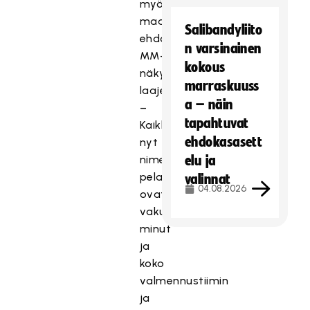
myös
maajoukkue-
Salibandyliito
ehdokkaiden
n varsinainen
MM-
kokous
näkymiä
marraskuuss
laajemmin.
a – näin
–
tapahtuvat
Kaikki
ehdokasasett
nyt
nimetyt
elu ja
pelaajat
valinnat
04.08.2026
ovat
vakuuttaneet
minut
ja
koko
valmennustiimin
ja