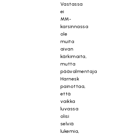
Vastassa
ei
MM-
karsinnassa
ole
muita
aivan
kärkimaita,
mutta
päävalmentaja
Harnesk
painottaa,
että
vaikka
luvassa
olisi
selviä
lukemia,