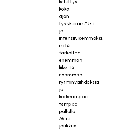
kehittyy
koko
ajan
fyysisemmäksi
ja
intensiivisemmäksi,
millä
tarkoitan
enemmän
liikettä,
enemmän
rytminvaihdoksia
ja
korkeampaa
tempoa
pallolla.
Moni
joukkue