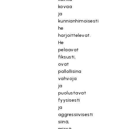
kovaa
ja
kunnianhimoisesti
he
harjoittelevat.
He
pelaavat
fiksusti,
ovat
pallollisina
vahvoja
ja
puolustavat
fyysisesti
ja
aggressiivisesti
siinä,
missä