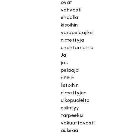
ovat
vahvasti
ehdolla
kisoihin
varapelaajiksi
nimettyjä
unohtamatta.
Ja
jos
pelaaja
näihin
listoihin
nimettyjen
ulkopuolelta
esiintyy
tarpeeksi
vakuuttavasti,
aukeaa