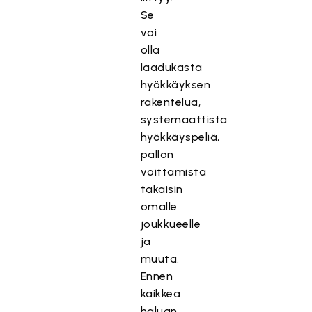
Se
voi
olla
laadukasta
hyökkäyksen
rakentelua,
systemaattista
hyökkäyspeliä,
pallon
voittamista
takaisin
omalle
joukkueelle
ja
muuta.
Ennen
kaikkea
haluan,