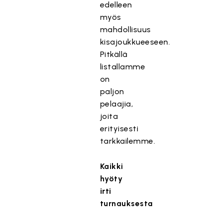
edelleen
myös
mahdollisuus
kisajoukkueeseen.
Pitkällä
listallamme
on
paljon
pelaajia,
joita
erityisesti
tarkkailemme.
Kaikki
hyöty
irti
turnauksesta