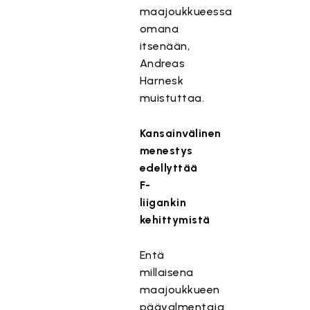
maajoukkueessa
omana
itsenään,
Andreas
Harnesk
muistuttaa.
Kansainvälinen
menestys
edellyttää
F-
liigankin
kehittymistä
Entä
millaisena
maajoukkueen
päävalmentaja