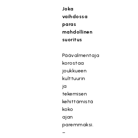
Joka
vaihdossa
paras
mahdollinen
suoritus
Päävalmentaja
korostaa
joukkueen
kulttuurin
ja
tekemisen
kehittämistä
koko
ajan
paremmaksi.
–