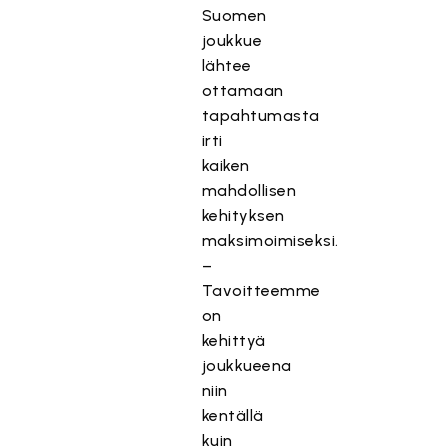
Suomen
joukkue
lähtee
ottamaan
tapahtumasta
irti
kaiken
mahdollisen
kehityksen
maksimoimiseksi.
–
Tavoitteemme
on
kehittyä
joukkueena
niin
kentällä
kuin