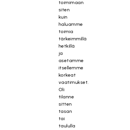
toimimaan
siten
kuin
haluamme
toimia
tärkeimmillä
hetkillä
ja
asetamme
itsellemme
korkeat
vaatimukset.
Oli
tilanne
sitten
tasan
tai
taululla