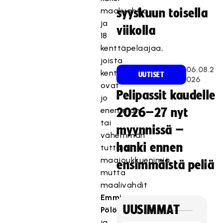
maalivahtia
syyskuun toisella
ja
viikolla
18
kenttäpelaajaa,
joista
06.08.2
kenttäpelaajat
UUTISET
026
ovat
Pelipassit kaudelle
jo
enemmän
2026–27 nyt
tai
myynnissä –
vähemmän
hanki ennen
tuttuja
maajoukkuenimiä,
ensimmäistä peliä
mutta
maalivahdit
Emmi
UUSIMMAT
Pölönen
ja