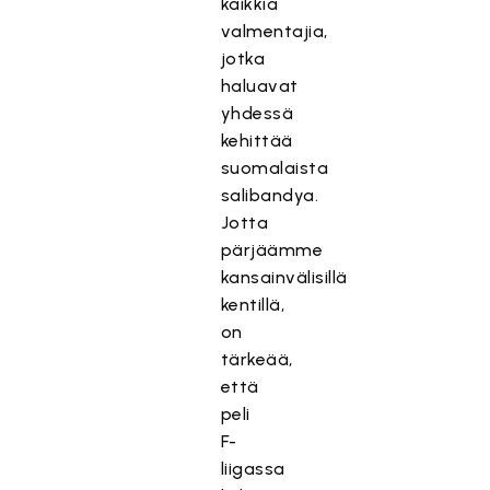
kaikkia
valmentajia,
jotka
haluavat
yhdessä
kehittää
suomalaista
salibandya.
Jotta
pärjäämme
kansainvälisillä
kentillä,
on
tärkeää,
että
peli
F-
liigassa