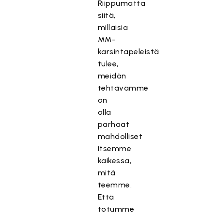
Riippumatta
siitä,
millaisia
MM-
karsintapeleistä
tulee,
meidän
tehtävämme
on
olla
parhaat
mahdolliset
itsemme
kaikessa,
mitä
teemme.
Että
totumme