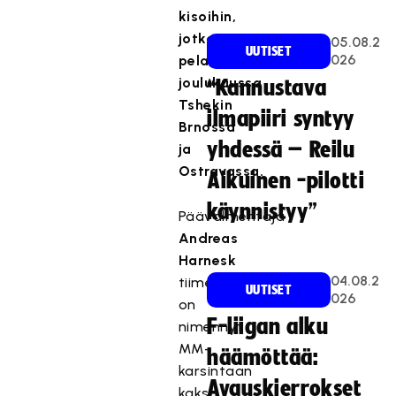
kisoihin,
jotka
05.08.2
UUTISET
026
pelataan
joulukuussa
“Kannustava
Tshekin
ilmapiiri syntyy
Brnossa
yhdessä – Reilu
ja
Ostravassa.
Aikuinen -pilotti
käynnistyy”
Päävalmentaja
Andreas
Harnesk
04.08.2
tiimeineen
UUTISET
026
on
F-liigan alku
nimennyt
MM-
häämöttää:
karsintaan
Avauskierrokset
kaksi