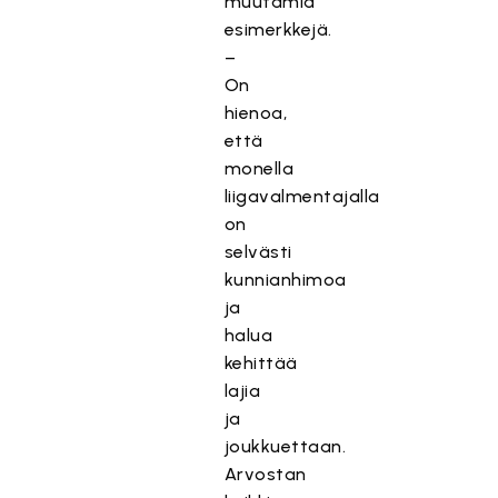
muutamia
esimerkkejä.
–
On
hienoa,
että
monella
liigavalmentajalla
on
selvästi
kunnianhimoa
ja
halua
kehittää
lajia
ja
joukkuettaan.
Arvostan