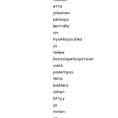
että
jokainen
pelaaja
kentällä
on
hyökkäysuhka
ja
tekee
kanssapelaajistaan
vielä
parempia.
Mitä
kaikkea
siihen
liittyy
ja
miten