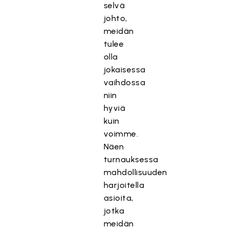
selvä
johto,
meidän
tulee
olla
jokaisessa
vaihdossa
niin
hyviä
kuin
voimme.
Näen
turnauksessa
mahdollisuuden
harjoitella
asioita,
jotka
meidän