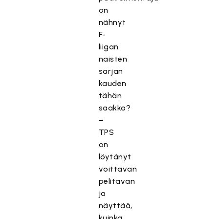
on
nähnyt
F-
liigan
naisten
sarjan
kauden
tähän
saakka?
–
TPS
on
löytänyt
voittavan
pelitavan
ja
näyttää,
kuinka