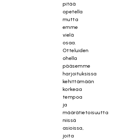
pitää
opetella
mutta
emme
vielä
osaa.
Otteluiden
ohella
pääsemme
harjoituksissa
kehittämään
korkeaa
tempoa
ja
määrätietoisuutta
niissä
asioissa,
joita