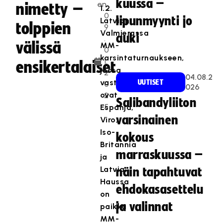
kuussa –
en
nimetty –
1.2.
0
lipunmyynti jo
Latvian
tolppien
9
Valmierassa
auki
.
välissä
MM-
0
karsintaturnaukseen,
1.
ensikertalaiset
jossa
2
04.08.2
vastustajina
UUTISET
0
026
ovat
2
Salibandyliiton
5
Espanja,
varsinainen
Viro,
Iso-
kokous
Britannia
marraskuussa –
ja
Latvia.
näin tapahtuvat
Haussa
ehdokasasettelu
on
ja valinnat
paikka
MM-