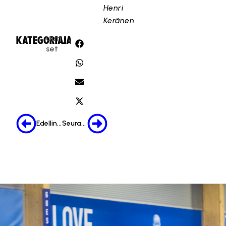
Henri
Keränen
Uuti
KATEGORIA:
JAA:
set
Edellinen
Seuraava