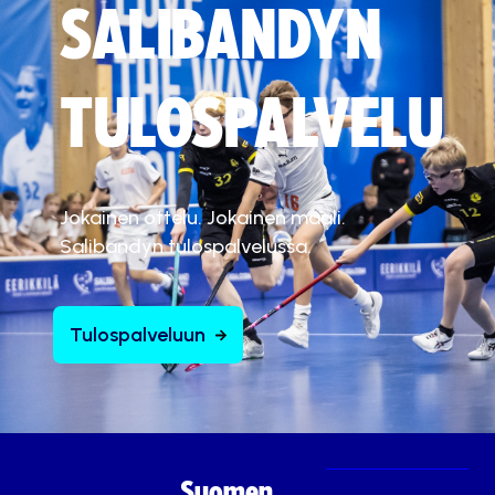
SALIBANDYN
TULOSPALVELU
Jokainen ottelu. Jokainen maali.
Salibandyn tulospalvelussa.
Tulospalveluun
Suomen