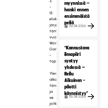
3.
myynnissä –
-
hanki ennen
15.
ensimmäistä
elokuuta
peliä
järjestettävään
06.08.2026
tämän
vuoden
World
“Kannustava
Games
ilmapiiri
-
syntyy
tapahtumaan.
yhdessä –
Yleisöäänestys
Reilu
alkoi
Aikuinen -
tänään,
pilotti
ja
käynnistyy”
05.08.2026
se
jatkuu