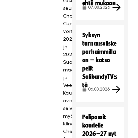
sekä
ehtii mukaan
07.08.2026
seurajoukkueiden
Champions
Cupin
voitot
Syksyn
2023
turnausvilske
ja
parhaimmilla
2024.
an – katso
Suomen
pelit
maajoukkue
SalibandyTV:s
ja
tä
Veera
06.08.2026
Kauppi
ovat
selviytyneet
myös
Pelipassit
Kiinan
kaudelle
Chengdussa
2026–27 nyt