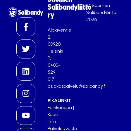
© Suomen
Salibandyliitto
Salibandyliitto
ry
2026
Alakiventie
2,
00920
Helsinki
P.
0400-
529
017
asiakaspalvelu@salibandy.fi
PIKALINKIT:
Fanikauppa
|
Kausi-
info
Palvelusivusto