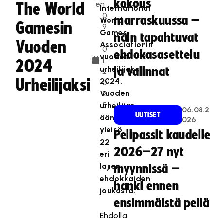
kokous
en
The World
International
0
marraskuussa –
World
Gamesin
9
Games
näin tapahtuvat
.
Vuoden
Associationin
0
ehdokasasettelu
vuoden
1.
2024
urheilijaksi
ja valinnat
2
Urheilijaksi
2024.
0
Vuoden
2
5
urheilijan
06.08.2
UUTISET
äänestää
026
yleisö
Pelipassit kaudelle
22
2026–27 nyt
eri
lajien
myynnissä –
ehdokkaiden
hanki ennen
joukosta.
ensimmäistä peliä
Ehdolla