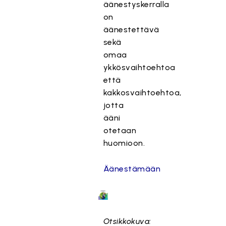
äänestyskerralla
on
äänestettävä
sekä
omaa
ykkösvaihtoehtoa
että
kakkosvaihtoehtoa,
jotta
ääni
otetaan
huomioon.
Äänestämään
Otsikkokuva: