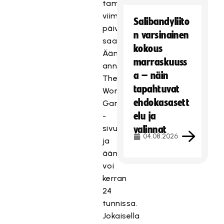
tammikuun
viimeiseen
Salibandyliito
päivään
n varsinainen
saakka.
kokous
Äänet
marraskuuss
annetaan
a – näin
The
tapahtuvat
World
ehdokasasett
Games
elu ja
-
sivulla,
valinnat
04.08.2026
ja
äänestää
voi
kerran
24
tunnissa.
Jokaisella