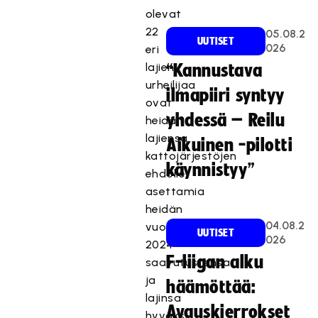
olevat
22
05.08.2
UUTISET
026
eri
lajien
“Kannustava
urheilijaa
ilmapiiri syntyy
ovat
yhdessä – Reilu
heidän
lajiensa
Aikuinen -pilotti
kattojärjestöjen
käynnistyy”
ehdolle
asettamia
heidän
04.08.2
vuoden
UUTISET
026
2024
F-liigan alku
saavutustensa
ja
häämöttää:
lajinsa
Avauskierrokset
hyväksi