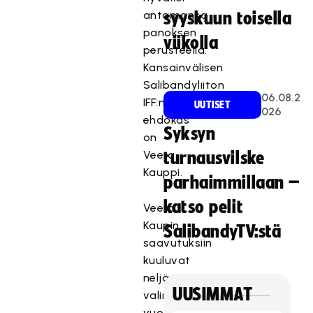
antamansa
syyskuun toisella
panoksen
viikolla
perusteella.
Kansainvälisen
Salibandyliiton
06.08.2
IFF:n
UUTISET
026
ehdokas
Syksyn
on
Veera
turnausvilske
Kauppi.
parhaimmillaan –
katso pelit
Veera
Kaupin
SalibandyTV:stä
saavutuksiin
kuuluvat
neljä
UUSIMMAT
valintaa
vuoden