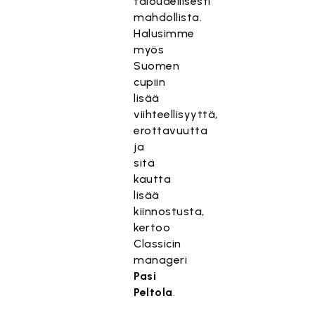
taloudellisesti
mahdollista.
Halusimme
myös
Suomen
cupiin
lisää
viihteellisyyttä,
erottavuutta
ja
sitä
kautta
lisää
kiinnostusta,
kertoo
Classicin
manageri
Pasi
Peltola
.