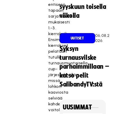
entiseen
syyskuun toisella
tapaan
viikolla
sarjatasonsa
mukaisesti
1.-3.
kierroksilta.
06.08.2
UUTISET
Ensimmäiset
026
kierrokset
Syksyn
pelataan
turnausvilske
tutulla
turnausmuotoisella
parhaimmillaan –
cup-
katso pelit
järjestelmällä,
missä
SalibandyTV:stä
lohkon
kaaviosta
selviää
kahdella
UUSIMMAT
voitolla