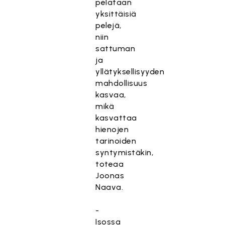
pelataan
yksittäisiä
pelejä,
niin
sattuman
ja
yllätyksellisyyden
mahdollisuus
kasvaa,
mikä
kasvattaa
hienojen
tarinoiden
syntymistäkin,
toteaa
Joonas
Naava.
-
Isossa