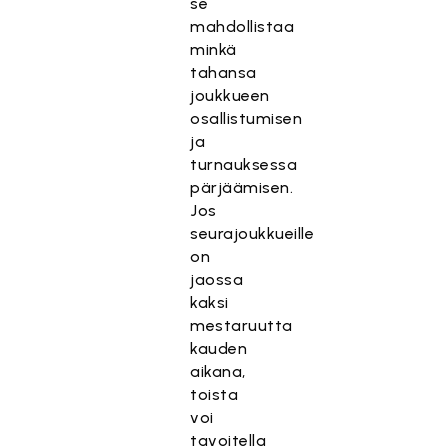
se
mahdollistaa
minkä
tahansa
joukkueen
osallistumisen
ja
turnauksessa
pärjäämisen.
Jos
seurajoukkueille
on
jaossa
kaksi
mestaruutta
kauden
aikana,
toista
voi
tavoitella