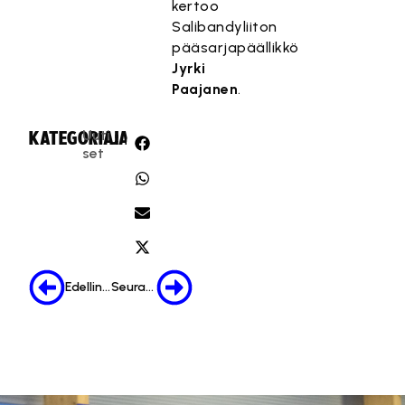
kertoo
Salibandyliiton
pääsarjapäällikkö
Jyrki
Paajanen
.
Uuti
KATEGORIA:
JAA:
set
Edellinen
Seuraava