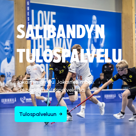
SALIBANDYN
TULOSPALVELU
Jokainen ottelu. Jokainen maali.
Salibandyn tulospalvelussa.
Tulospalveluun