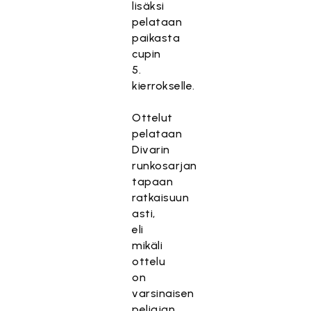
lisäksi
pelataan
paikasta
cupin
5.
kierrokselle.
Ottelut
pelataan
Divarin
runkosarjan
tapaan
ratkaisuun
asti,
eli
mikäli
ottelu
on
varsinaisen
peliajan