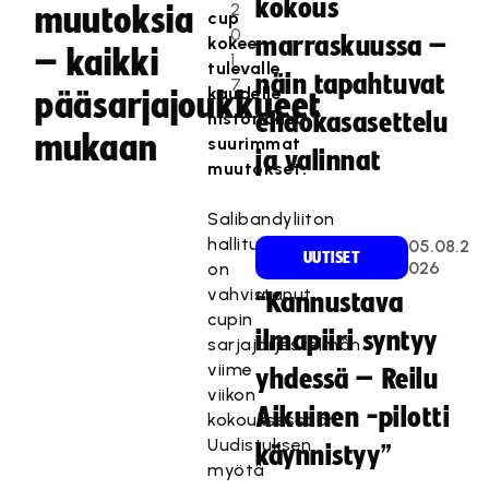
kokous
2
muutoksia
cup
0
marraskuussa –
kokee
– kaikki
1
tulevalle
näin tapahtuvat
7
kaudelle
pääsarjajoukkueet
historiansa
ehdokasasettelu
mukaan
suurimmat
ja valinnat
muutokset.
Salibandyliiton
hallitus
05.08.2
UUTISET
026
on
vahvistanut
“Kannustava
cupin
ilmapiiri syntyy
sarjajärjestelmän
viime
yhdessä – Reilu
viikon
Aikuinen -pilotti
kokouksessaan.
Uudistuksen
käynnistyy”
myötä