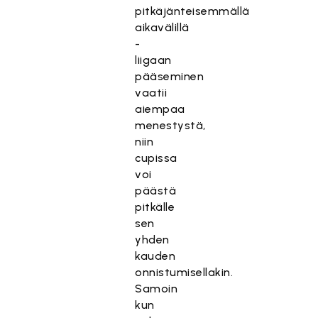
pitkäjänteisemmällä
aikavälillä
-
liigaan
pääseminen
vaatii
aiempaa
menestystä,
niin
cupissa
voi
päästä
pitkälle
sen
yhden
kauden
onnistumisellakin.
Samoin
kun