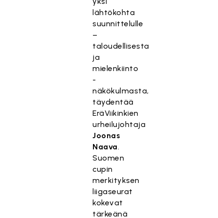
yksi
lähtökohta
suunnittelulle
–
taloudellisesta
ja
mielenkiinto
-
näkökulmasta,
täydentää
EräViikinkien
urheilujohtaja
Joonas
Naava
.
Suomen
cupin
merkityksen
liigaseurat
kokevat
tärkeänä