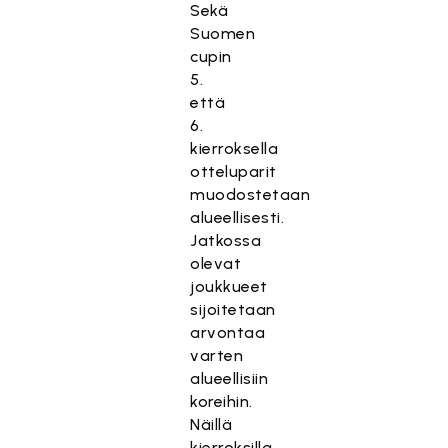
Sekä
Suomen
cupin
5.
että
6.
kierroksella
otteluparit
muodostetaan
alueellisesti.
Jatkossa
olevat
joukkueet
sijoitetaan
arvontaa
varten
alueellisiin
koreihin.
Näillä
kierroksilla