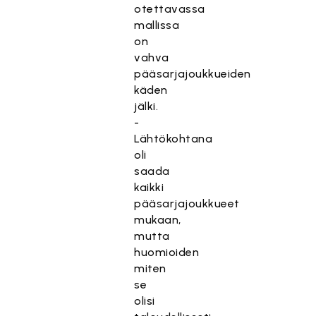
otettavassa
mallissa
on
vahva
pääsarjajoukkueiden
käden
jälki.
-
Lähtökohtana
oli
saada
kaikki
pääsarjajoukkueet
mukaan,
mutta
huomioiden
miten
se
olisi