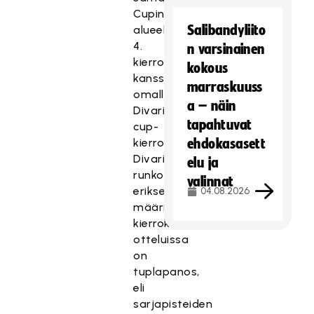
Cupin
Salibandyliito
alueellisen
4.
n varsinainen
kierroksen
kokous
kanssa
marraskuuss
omalla
a – näin
Divarin
tapahtuvat
cup-
kierroksellaan.
ehdokasasett
Divarin
elu ja
runkosarjan
valinnat
erikseen
04.08.2026
määriteltävän
kierroksen
otteluissa
on
tuplapanos,
eli
sarjapisteiden