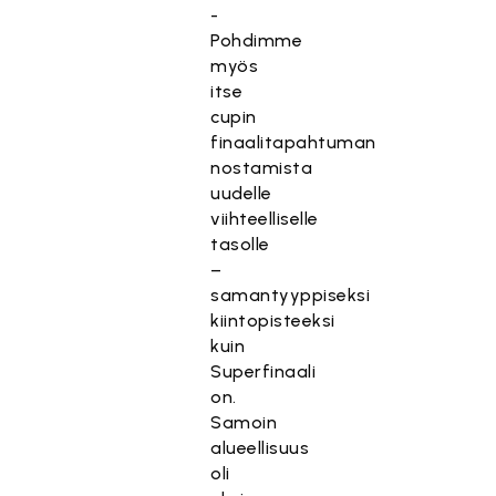
-
Pohdimme
myös
itse
cupin
finaalitapahtuman
nostamista
uudelle
viihteelliselle
tasolle
–
samantyyppiseksi
kiintopisteeksi
kuin
Superfinaali
on.
Samoin
alueellisuus
oli