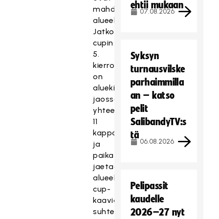
ehtii mukaan
mahdollisimman
07.08.2026
alueellisia.
Jatkopaikkoja
cupin
5.
Syksyn
kierrokselle
turnausvilske
on
parhaimmilla
aluekierroksilla
an – katso
jaossa
pelit
yhteensä
SalibandyTV:s
11
kappaletta
tä
06.08.2026
ja
paikat
jaetaan
alueellisille
Pelipassit
cup-
kaudelle
kaavioille
suhteessa
2026–27 nyt