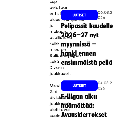
cup
pelataan
06.08.2
entistä
UUTISET
026
alueellisempana,
Pelipassit kaudelle
ja
mukaan
2026–27 nyt
osallistuvat
myynnissä –
kaikki
miesten
hanki ennen
Salibandyliigan
sekä
ensimmäistä peliä
Divarin
joukkueet.
04.08.2
Miesten
UUTISET
026
2.-6.
F-liigan alku
divisioonan
joukkueet
häämöttää:
aloittavat
Avauskierrokset
cupin