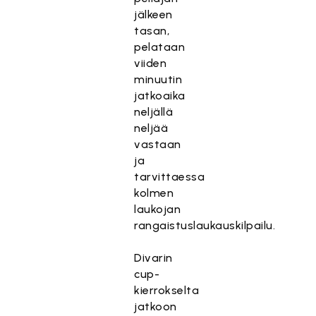
jälkeen
tasan,
pelataan
viiden
minuutin
jatkoaika
neljällä
neljää
vastaan
ja
tarvittaessa
kolmen
laukojan
rangaistuslaukauskilpailu.
Divarin
cup-
kierrokselta
jatkoon