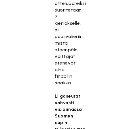
ottelupareiksi
suoritetaan
7.
kierrokselle,
eli
puolivälieriin,
mistä
eteenpäin
voittajat
etenevät
aina
finaaliin
saakka.
Liigaseurat
vahvasti
visioimassa
Suomen
cupin