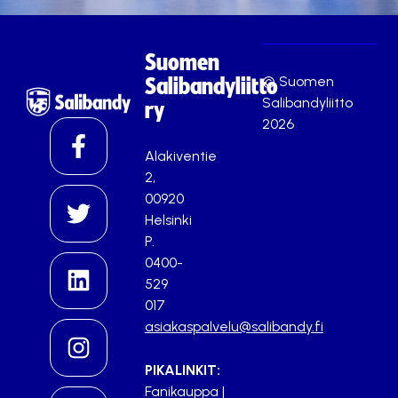
Suomen
© Suomen
Salibandyliitto
Salibandyliitto
ry
2026
Alakiventie
2,
00920
Helsinki
P.
0400-
529
017
asiakaspalvelu@salibandy.fi
PIKALINKIT:
Fanikauppa
|