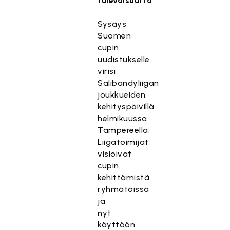
tulevaisuutta
Sysäys
Suomen
cupin
uudistukselle
virisi
Salibandyliigan
joukkueiden
kehityspäivillä
helmikuussa
Tampereella.
Liigatoimijat
visioivat
cupin
kehittämistä
ryhmätöissä
ja
nyt
käyttöön