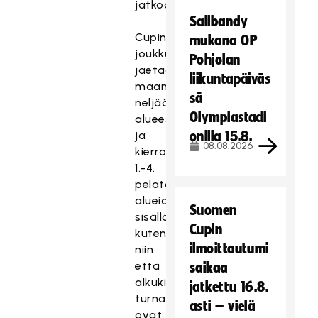
jatkoon.
Salibandy
Cupin
mukana OP
joukkueet
Pohjolan
jaetaan
liikuntapäiväs
maantieteellisesti
sä
neljään
Olympiastadi
alueeseen
ja
onilla 15.8.
08.08.2026
kierrokset
1.-4.
pelataan
alueiden
Suomen
sisällä,
Cupin
kutenkin
ilmoittautumi
niin
että
saikaa
alkukierrosten
jatkettu 16.8.
turnaukset
asti – vielä
ovat