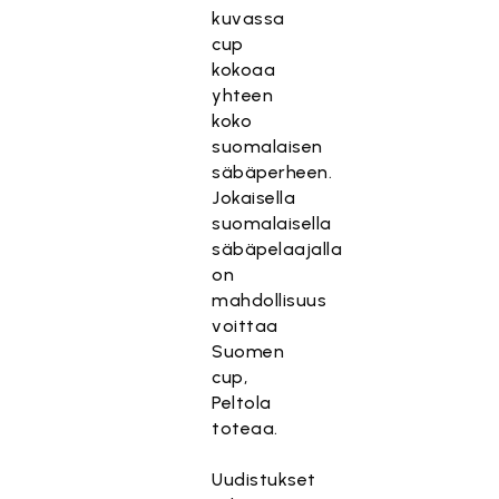
kuvassa
cup
kokoaa
yhteen
koko
suomalaisen
säbäperheen.
Jokaisella
suomalaisella
säbäpelaajalla
on
mahdollisuus
voittaa
Suomen
cup,
Peltola
toteaa.
Uudistukset