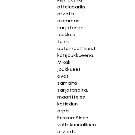
ottelupariin
arvottu
alemman
sarjatason
joukkue
toimii
automaattisesti
kotijoukkueena.
Mikäli
joukkueet
ovat
samalta
sarjatasolta,
määrittelee
kotiedun
arpa.
Ensimmäinen
valtakunnallinen
arvonta