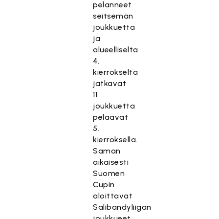
pelanneet
seitsemän
joukkuetta
ja
alueelliselta
4.
kierrokselta
jatkavat
11
joukkuetta
pelaavat
5.
kierroksella.
Saman
aikaisesti
Suomen
Cupin
aloittavat
Salibandyliigan
joukkueet