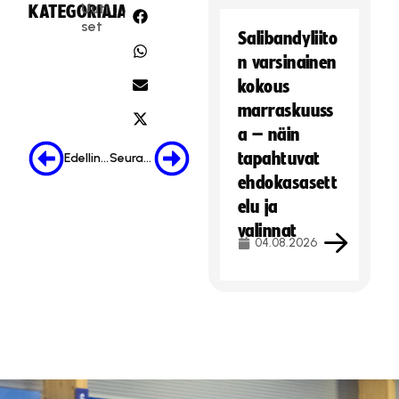
Uuti
KATEGORIA:
JAA:
set
Salibandyliito
n varsinainen
kokous
marraskuuss
a – näin
tapahtuvat
Edellinen
Seuraava
ehdokasasett
elu ja
valinnat
04.08.2026