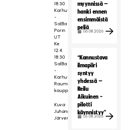
myynnissä –
18:30
Karhut
hanki ennen
-
ensimmäistä
SalBa
peliä
Porin
06.08.2026
UT
Ke
12.4.
18:30
“Kannustava
SalBa
ilmapiiri
-
syntyy
Karhut
yhdessä –
Rauman
Reilu
kauppaoppilaitos
Aikuinen -
pilotti
Kuva:
Juhani
käynnistyy”
05.08.2026
Järvenpää