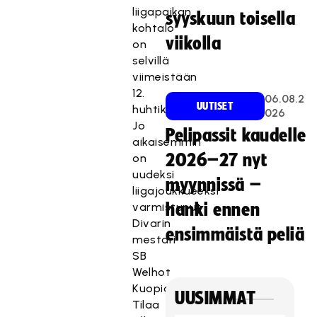
liigapaikan
syyskuun toisella
kohtalo
viikolla
on
selvillä
viimeistään
12.
06.08.2
UUTISET
huhtikuuta.
026
Jo
Pelipassit kaudelle
aikaisemmin
2026–27 nyt
on
uudeksi
myynnissä –
liigajoukkueeksi
varmistunut
hanki ennen
Divarin
ensimmäistä peliä
mestari
SB
Welhot
Kuopiosta.
UUSIMMAT
Tilaa