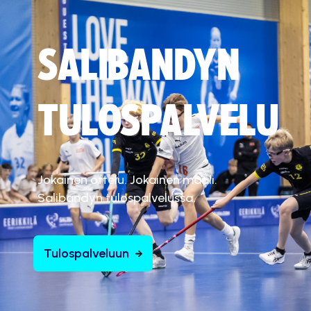
SALIBANDYN
TULOSPALVELU
Jokainen ottelu. Jokainen maali.
Salibandyn tulospalvelussa.
Tulospalveluun