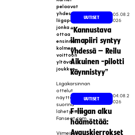
pelaavat
yhdestä
05.08.2
UUTISET
liigapaikasta,
026
jonka
“Kannustava
ottaa
ilmapiiri syntyy
ensinnä
kolmeen
yhdessä – Reilu
voittoon
Aikuinen -pilotti
yltävä
joukkue.
käynnistyy”
Liigakarsinnan
ottelut
04.08.2
näyttää
UUTISET
026
suorina
F-liigan alku
lähetyksinä
Fanseat.com.
häämöttää:
Avauskierrokset
Viimeisen