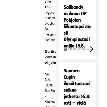
sille
teki
Salibandy
liigasta
mukana OP
suoraan
Pohjolan
pudonnut
liikuntapäiväs
M-
sä
Team
Olympiastadi
Helsingistä.
onilla 15.8.
08.08.2026
Salibandyliigan
karsinnan
ohjelma:
Suomen
Ma
Cupin
3.4.
ilmoittautumi
18:30
saikaa
SalBa
-
jatkettu 16.8.
Karhut
asti – vielä