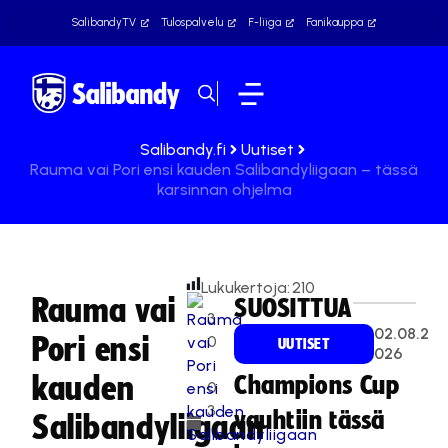
SalibandyTV
Tulospalvelu
F-liiga
Fanikauppa
Salibandy.fi
Uutiset
Rauma vai Pori ensi kauden Salibandyliigaan – tässä
karsinnan ohjelma
Lukukertoja:
210
Rauma vai
SUOSITTUA
3
02.08.2
Pori ensi
0
UUTISET
026
.
kauden
Champions Cup
0
3
vauhtiin tässä
Salibandyliigaan
.