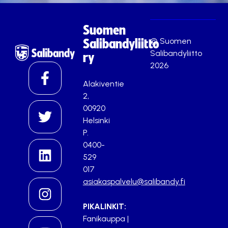
Suomen
© Suomen
Salibandyliitto
Salibandyliitto
ry
2026
Alakiventie
2,
00920
Helsinki
P.
0400-
529
017
asiakaspalvelu@salibandy.fi
PIKALINKIT:
Fanikauppa
|