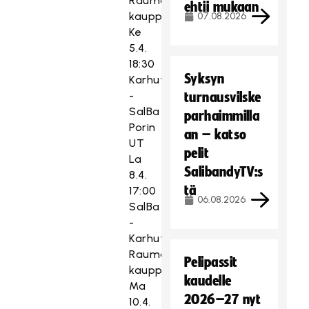
Rauman
ehtii mukaan
kauppaoppilaitos
07.08.2026
Ke
5.4.
18:30
Syksyn
Karhut
-
turnausvilske
SalBa
parhaimmilla
Porin
an – katso
UT
pelit
La
SalibandyTV:s
8.4.
tä
17:00
06.08.2026
SalBa
-
Karhut
Rauman
Pelipassit
kauppaoppilaitos
kaudelle
Ma
2026–27 nyt
10.4.