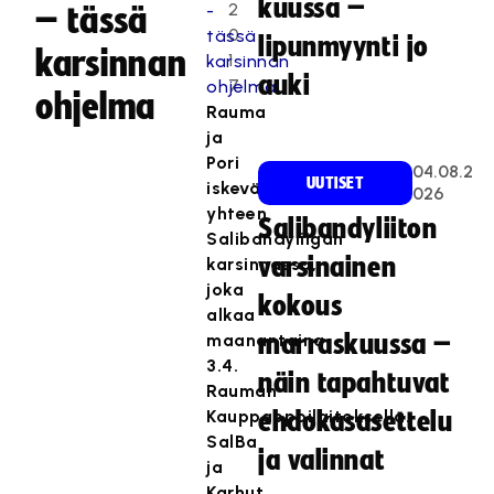
kuussa –
2
– tässä
0
lipunmyynti jo
karsinnan
1
auki
7
ohjelma
Rauma
ja
Pori
04.08.2
UUTISET
iskevät
026
yhteen
Salibandyliiton
Salibandyliigan
varsinainen
karsinnassa,
joka
kokous
alkaa
maanantaina
marraskuussa –
3.4.
näin tapahtuvat
Rauman
Kauppaoppilaitoksella.
ehdokasasettelu
SalBa
ja valinnat
ja
Karhut