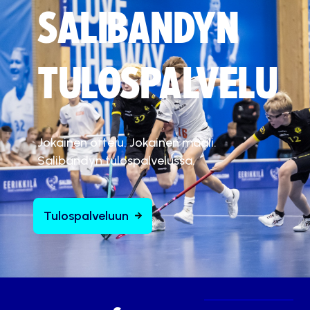
SALIBANDYN
TULOSPALVELU
Jokainen ottelu. Jokainen maali.
Salibandyn tulospalvelussa.
Tulospalveluun