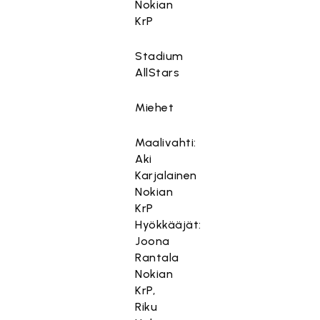
Nokian
KrP
Stadium
AllStars
Miehet
Maalivahti:
Aki
Karjalainen
Nokian
KrP
Hyökkääjät:
Joona
Rantala
Nokian
KrP,
Riku