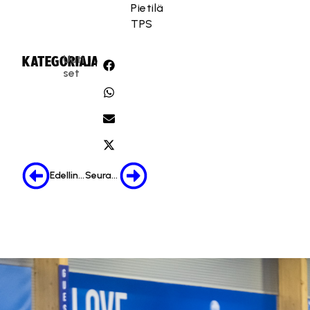
Pietilä
TPS
Uuti
KATEGORIA:
JAA:
set
Edellinen
Seuraava