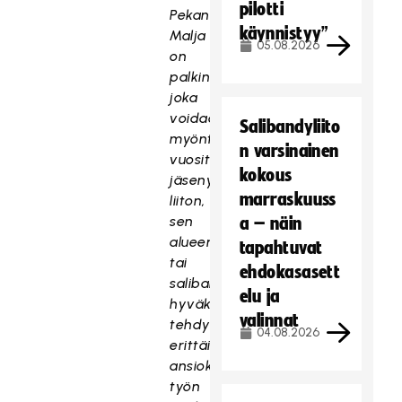
pilotti
Pekan
käynnistyy”
Malja
05.08.2026
on
palkinto,
joka
voidaan
Salibandyliito
myöntää
n varsinainen
vuosittain
kokous
jäsenyhdistyksen,
marraskuuss
liiton,
sen
a – näin
alueen
tapahtuvat
tai
ehdokasasett
salibandyn
elu ja
hyväksi
valinnat
tehdyn
04.08.2026
erittäin
ansiokkaan
työn