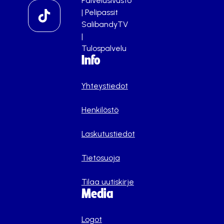
Palvelusivusto
|
Pelipassit
SalibandyTV
|
Tulospalvelu
Info
Yhteystiedot
Henkilöstö
Laskutustiedot
Tietosuoja
Tilaa uutiskirje
Media
Logot