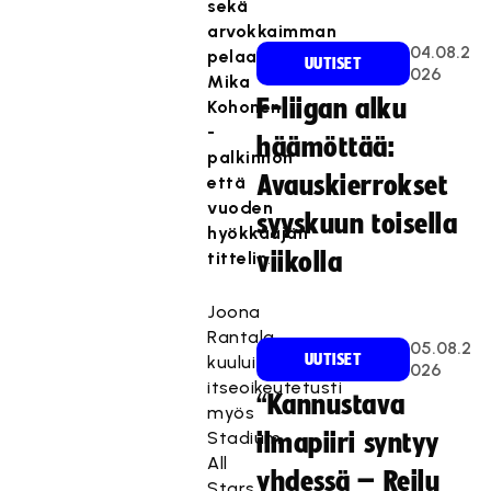
sekä
arvokkaimman
04.08.2
pelaajan
UUTISET
026
Mika
F-liigan alku
Kohonen
-
häämöttää:
palkinnon
Avauskierrokset
että
vuoden
syyskuun toisella
hyökkääjän
tittelin
viikolla
.
Joona
Rantala
05.08.2
UUTISET
kuului
026
itseoikeutetusti
“Kannustava
myös
Stadium
ilmapiiri syntyy
All
yhdessä – Reilu
Stars