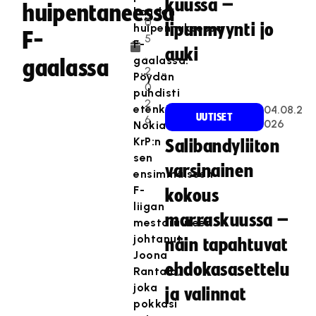
kuussa –
.
huipentaneessa
kauden
0
lipunmyynti jo
huipennuksessa
F-
5
F-
auki
.
gaalassa.
gaalassa
2
Pöydän
0
puhdisti
2
etenkin
04.08.2
UUTISET
6
026
Nokian
KrP:n
Salibandyliiton
sen
varsinainen
ensimmäiseen
F-
kokous
liigan
marraskuussa –
mestaruuteen
johtanut
näin tapahtuvat
Joona
ehdokasasettelu
Rantala,
joka
ja valinnat
pokkasi