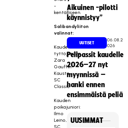
-
Aikuinen -pilotti
kentälliseen.
käynnistyy”
Salibandyliiton
valinnat:
06.08.2
UUTISET
026
Kauden
tyttöjuniori:
Pelipassit kaudelle
Zara
2026–27 nyt
Gauffin-
Kauste,
myynnissä –
SC
hanki ennen
Classic
ensimmäistä peliä
Kauden
poikajuniori:
Ilmo
UUSIMMAT
Leino,
SC