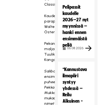
Classic
Pelipassit
kaudelle
Kauden
2026–27 nyt
parapelaaja:
myynnissä –
Walter
Östergård
hanki ennen
ensimmäistä
Pekan
peliä
06.08.2026
malja:
Tuulikki
Kangasluoma
“Kannustava
Salibandyliiton
ilmapiiri
ensimmäisen
syntyy
puheenjohtajan
Pekka
yhdessä –
Mukkalan
Reilu
mukaan
Aikuinen -
nimetty