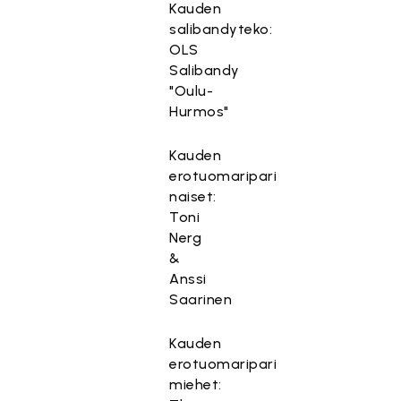
Kauden
salibandyteko:
OLS
Salibandy
"Oulu-
Hurmos"
Kauden
erotuomaripari
naiset:
Toni
Nerg
&
Anssi
Saarinen
Kauden
erotuomaripari
miehet: