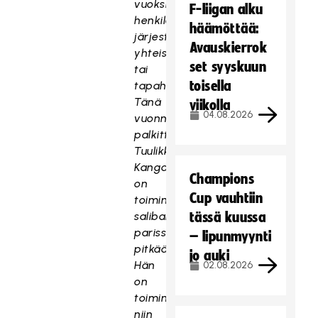
vuoksi
F-liigan alku
henkilölle,
häämöttää:
järjestölle,
Avauskierrok
yhteisölle
set syyskuun
tai
toisella
tapahtumalle.
Tänä
viikolla
04.08.2026
vuonna
palkittava
Tuulikki
Kangasluoma
Champions
on
Cup vauhtiin
toiminut
salibandyn
tässä kuussa
parissa
– lipunmyynti
pitkään.
jo auki
Hän
02.08.2026
on
toiminut
niin