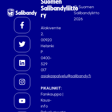
Suomen
© Suomen
Salibandyliitto
Salibandyliitto
ry
2026
Alakiventie
2,
00920
Helsinki
P.
0400-
529
017
asiakaspalvelu@salibandy.fi
PIKALINKIT:
Fanikauppa
|
Kausi-
info