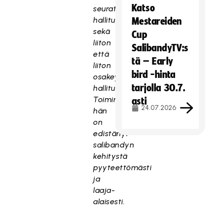
Katso
seuratasolla
hallituksessa
Mestareiden
sekä
Cup
liiton
SalibandyTV:s
että
tä – Early
liiton
bird -hinta
osakeyhtiön
tarjolla 30.7.
hallituksessa.
Toiminnallaan
asti
24.07.2026
hän
on
edistänyt
salibandyn
kehitystä
pyyteettömästi
ja
laaja-
alaisesti.