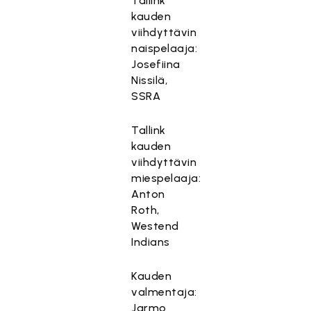
Tallink
kauden
viihdyttävin
naispelaaja:
Josefiina
Nissilä,
SSRA
Tallink
kauden
viihdyttävin
miespelaaja:
Anton
Roth,
Westend
Indians
Kauden
valmentaja:
Jarmo