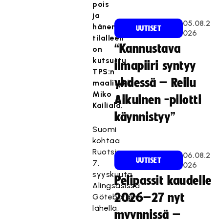
pois
ja
05.08.2
hänen
UUTISET
026
tilalleen
“Kannustava
on
kutsuttu
ilmapiiri syntyy
TPS:n
yhdessä – Reilu
maalitykki
Miko
Aikuinen -pilotti
Kailiala.
käynnistyy”
Suomi
kohtaa
Ruotsin
06.08.2
UUTISET
7.
026
syyskuuta
Pelipassit kaudelle
Alingsåsissa
2026–27 nyt
Göteborgin
lähellä.
myynnissä –