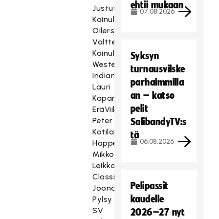
ehtii mukaan
Justus
07.08.2026
Kainulainen
Oilers
Valtteri
Kainulainen
Syksyn
Westend
turnausvilske
Indians
parhaimmilla
Lauri
an – katso
Kapanen
pelit
EräViikingit
Peter
SalibandyTV:s
Kotilainen
tä
06.08.2026
Happee
Mikko
Leikkanen
Classic
Pelipassit
Joonas
kaudelle
Pylsy
SV
2026–27 nyt