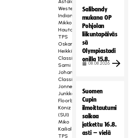
Astala
Westend
Salibandy
Indians
mukana OP
Mikko
Pohjolan
Hautaniemi
liikuntapäiväs
TPS
sä
Oskari
Olympiastadi
Heikkilä
Classic
onilla 15.8.
08.08.2026
Sami
Johansson
Classic
Jonne
Suomen
Junkkarinen
Cupin
Floorball
ilmoittautumi
Köniz
(SUI)
saikaa
Miko
jatkettu 16.8.
Kailiala
asti – vielä
TPS