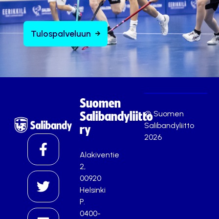
Tulospalveluun
Suomen
© Suomen
Salibandyliitto
Salibandyliitto
ry
2026
Alakiventie
2,
00920
Helsinki
P.
0400-