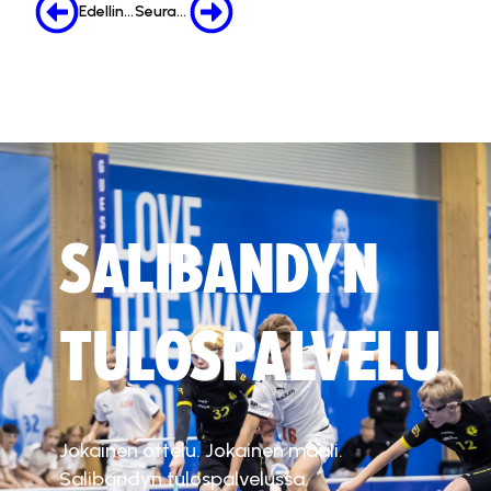
Edellinen
Seuraava
SALIBANDYN
TULOSPALVELU
Jokainen ottelu. Jokainen maali.
Salibandyn tulospalvelussa.