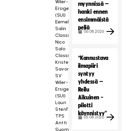
Wiler-
myynnissä –
Ersigen
hanki ennen
(SUI)
ensimmäistä
Eemeli
peliä
Salin
06.08.2026
Classic
Nico
Salo
Classic
“Kannustava
Krister
ilmapiiri
Savonen
syntyy
SV
yhdessä –
Wiler-
Ersigen
Reilu
(SUI)
Aikuinen -
Lauri
pilotti
Stenfors
käynnistyy”
TPS
05.08.2026
Antti
Suomela