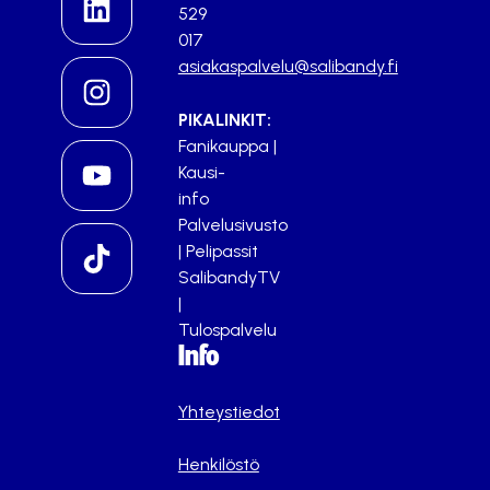
529
017
asiakaspalvelu@salibandy.fi
PIKALINKIT:
Fanikauppa
|
Kausi-
info
Palvelusivusto
|
Pelipassit
SalibandyTV
|
Tulospalvelu
Info
Yhteystiedot
Henkilöstö