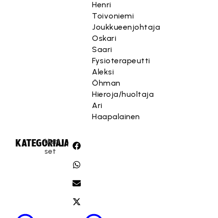
Henri
Toivoniemi
Joukkueenjohtaja
Oskari
Saari
Fysioterapeutti
Aleksi
Öhman
Hieroja/huoltaja
Ari
Haapalainen
Uuti
KATEGORIA:
JAA:
set