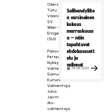
Oilers
Tatu
Salibandyliito
Väänänen
n varsinainen
SV
kokous
Wiler-
marraskuuss
Ersigen
a – näin
(SUI)
tapahtuvat
ehdokasasett
Päävalmentaja
Petteri
elu ja
Nykky
valinnat
Valmentaja
04.08.2026
Samu
Kuitunen
Valmentaja
Juha
Jäntti
Mv-
valmentaja