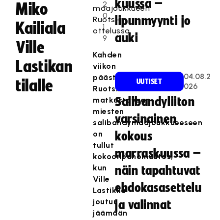
kuussa –
2
Miko
maajoukkueen
0
lipunmyynti jo
Ruotsi-
Kailiala
1
ottelussa.
auki
9
Ville
Kahden
Lastikan
viikon
04.08.2
päästä
tilalle
UUTISET
026
Ruotsiin
matkustavaan
Salibandyliiton
miesten
varsinainen
salibandymaajoukkueeseen
on
kokous
tullut
marraskuussa –
kokoonpanomuutos,
kun
näin tapahtuvat
Ville
ehdokasasettelu
Lastikka
joutuu
ja valinnat
jäämään