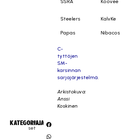
SSRA
Koovee
Steelers
KalvKe
Papas
Nibacos
C-
tyttöjen
SM-
karsinnan
sarjajärjestelmä
.
Arkistokuva:
Anssi
Koskinen
Uuti
KATEGORIA:
JAA:
set