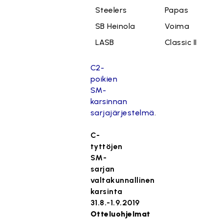
Steelers
Papas
SB Heinola
Voima
LASB
Classic II
C2-
poikien
SM-
karsinnan
sarjajärjestelmä
.
C-
tyttöjen
SM-
sarjan
valtakunnallinen
karsinta
31.8.-1.9.2019
Otteluohjelmat