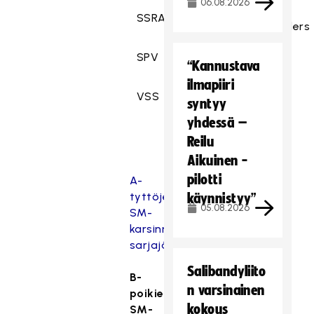
06.08.2026
RSS
SSRA
Panthers/Steelers
SPV
SB-Pro/NS
“Kannustava
ilmapiiri
VSS
SalPa
syntyy
yhdessä –
Reilu
Aikuinen -
pilotti
A-
tyttöjen
käynnistyy”
05.08.2026
SM-
karsinnan
sarjajärjestelmä
.
Salibandyliito
B-
n varsinainen
poikien
kokous
SM-