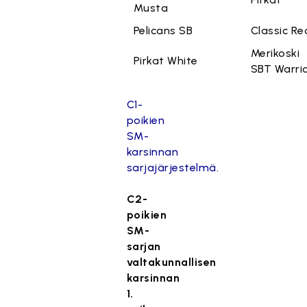
Musta
Pelicans SB
Classic Re
Merikoski
Pirkat White
SBT Warri
C1-
poikien
SM-
karsinnan
sarjajärjestelmä
.
C2-
poikien
SM-
sarjan
valtakunnallisen
karsinnan
1.