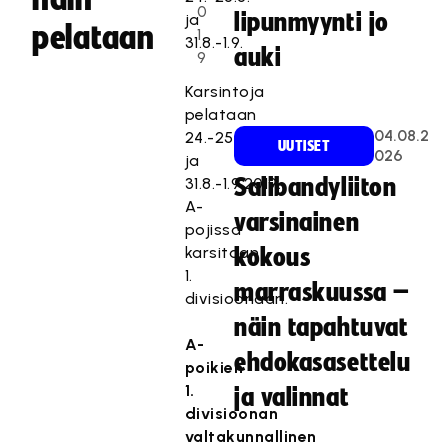
0
lipunmyynti jo
ja
pelataan
1
31.8.-1.9.
auki
9
Karsintoja
pelataan
04.08.2
24.-25.8.
UUTISET
026
ja
31.8.-1.9.2019.
Salibandyliiton
A-
varsinainen
pojissa
karsitaan
kokous
1.
marraskuussa –
divisioonaan.
näin tapahtuvat
A-
ehdokasasettelu
poikien
1.
ja valinnat
divisioonan
valtakunnallinen