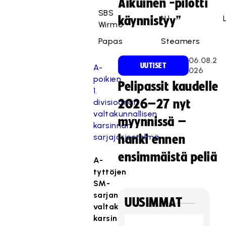
Aikuinen -pilotti
SBS
NJ
käynnistyy”
Wirmo
Papas
Steamers
06.08.2
UUTISET
A-
026
poikien
Pelipassit kaudelle
1.
divisioonan
2026–27 nyt
valtakunnallisen
myynnissä –
karsinnan
sarjajärjestelmä
.
hanki ennen
ensimmäistä peliä
A-
tyttöjen
SM-
sarjan
UUSIMMAT
valtakunnallinen
karsinta