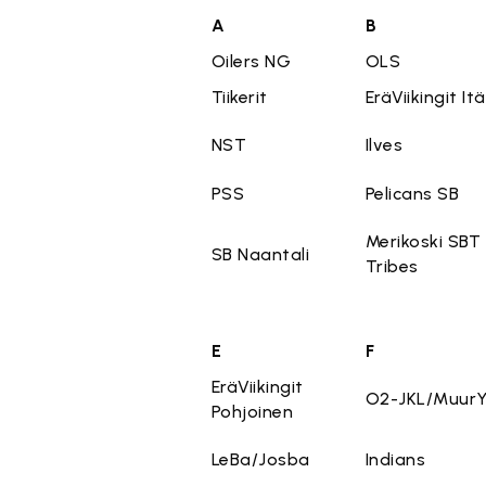
A
B
Oilers NG
OLS
Tiikerit
EräViikingit Itä
NST
Ilves
PSS
Pelicans SB
Merikoski SBT
SB Naantali
Tribes
E
F
EräViikingit
O2-JKL/Muur
Pohjoinen
LeBa/Josba
Indians