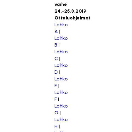
vaihe
24.-25.8.2019
Otteluohjelmat
Lohko
A
|
Lohko
B
|
Lohko
C
|
Lohko
D
|
Lohko
E
|
Lohko
F
|
Lohko
G
|
Lohko
H
|