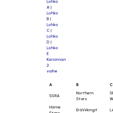
Lohko
A
|
Lohko
B
|
Lohko
C
|
Lohko
D
|
Lohko
E
Karsinnan
2.
vaihe
A
B
C
Northern
S
SSRA
Stars
W
Häme
EräViikingit
L
Stars