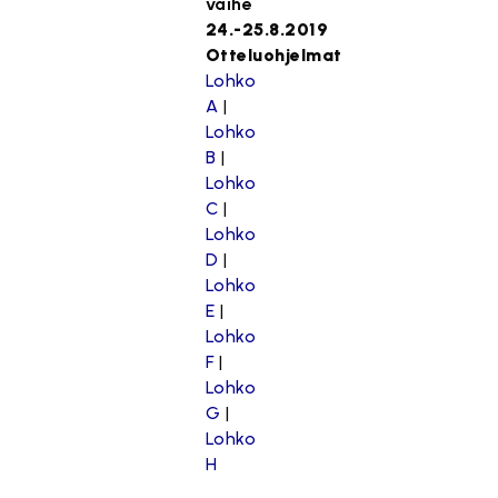
vaihe
24.-25.8.2019
Otteluohjelmat
Lohko
A
|
Lohko
B
|
Lohko
C
|
Lohko
D
|
Lohko
E
|
Lohko
F
|
Lohko
G
|
Lohko
H