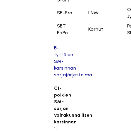
O
SB-Pro
LNM
J
SBT
P
Karhut
PaPo
S
B-
tyttöjen
SM-
karsinnan
sarjajärjestelmä
.
C1-
poikien
SM-
sarjan
valtakunnallisen
karsinnan
1.