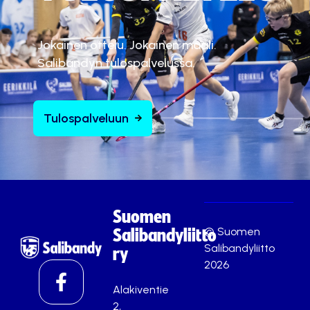
Jokainen ottelu. Jokainen maali.
Salibandyn tulospalvelussa.
Tulospalveluun
Suomen
© Suomen
Salibandyliitto
Salibandyliitto
ry
2026
Alakiventie
2,