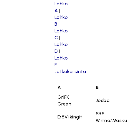
Lohko
A
|
Lohko
B
|
Lohko
C
|
Lohko
D
|
Lohko
E
Jatkokarsinta
A
B
GrIFK
Josba
Green
SBS
EräViikingit
Wirmo/Masku