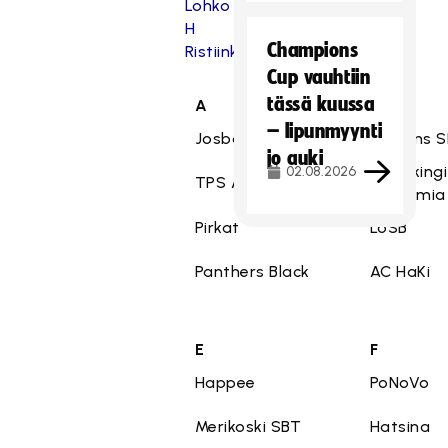
Lohko
H
Champions
Ristiinkarsinta
Cup vauhtiin
tässä kuussa
A
B
– lipunmyynti
Josba
Pelicans 
jo auki
EräViikingi
02.08.2026
TPS Akatemia
Akatemia
Pirkat
LoSB
Panthers Black
AC HaKi
E
F
Happee
PoNoVo
Merikoski SBT
Hatsina