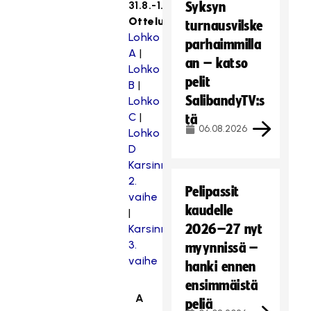
31.8.-1.9.2019
Syksyn
Otteluohjelmat
turnausvilske
Lohko
parhaimmilla
A
|
an – katso
Lohko
pelit
B
|
SalibandyTV:s
Lohko
C
|
tä
06.08.2026
Lohko
D
Karsinnan
2.
Pelipassit
vaihe
kaudelle
|
2026–27 nyt
Karsinnan
3.
myynnissä –
vaihe
hanki ennen
ensimmäistä
A
B
peliä