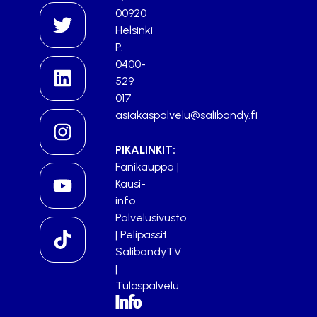
00920
Helsinki
P.
0400-
529
017
asiakaspalvelu@salibandy.fi
PIKALINKIT:
Fanikauppa
|
Kausi-
info
Palvelusivusto
|
Pelipassit
SalibandyTV
|
Tulospalvelu
Info