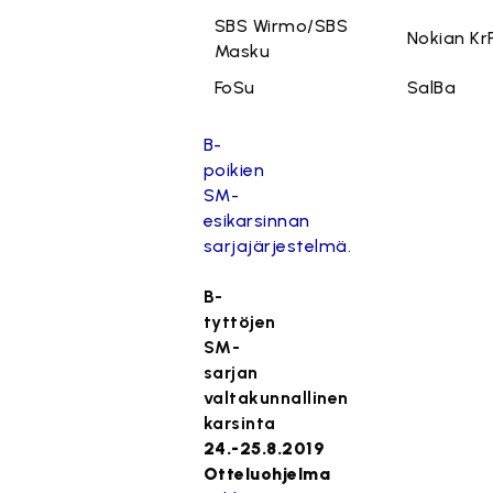
SBS Wirmo/SBS
Nokian Kr
Masku
FoSu
SalBa
B-
poikien
SM-
esikarsinnan
sarjajärjestelmä.
B-
tyttöjen
SM-
sarjan
valtakunnallinen
karsinta
24.-25.8.2019
Otteluohjelma