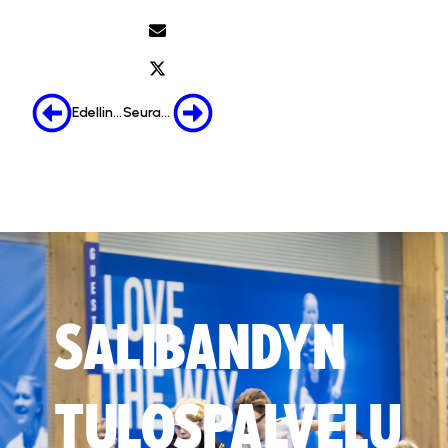
Edellinen
Seuraava
SALIBANDYN
TULOSPALVELU