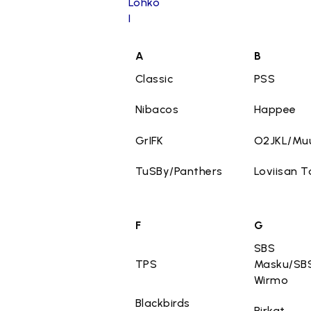
Lohko
I
A
B
Classic
PSS
Nibacos
Happee
GrIFK
O2JKL/Mu
TuSBy/Panthers
Loviisan T
F
G
SBS
TPS
Masku/SB
Wirmo
Blackbirds
Pirkat