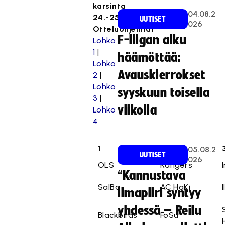
karsinta
04.08.2
24.-25.8.2019
UUTISET
026
Otteluohjelmat
F-liigan alku
Lohko
1
|
häämöttää:
Lohko
Avauskierrokset
2
|
Lohko
syyskuun toisella
3
|
viikolla
Lohko
4
1
2
05.08.2
UUTISET
026
OLS
Rangers
“Kannustava
SalBa
AC HaKi
ilmapiiri syntyy
yhdessä – Reilu
Blackbirds
FoSu