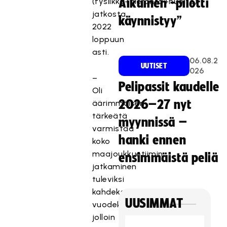
(fysiikka+hieronta+huolto)
Aikuinen -pilotti
jatkosta
käynnistyy”
2022
loppuun
asti.
06.08.2
UUTISET
026
–
Pelipassit kaudelle
Oli
2026–27 nyt
äärimmäisen
tärkeätä
myynnissä –
varmistaa
hanki ennen
koko
maajoukkuetiimin
ensimmäistä peliä
jatkaminen
tuleviksi
kahdeksi
UUSIMMAT
vuodeksi,
jolloin