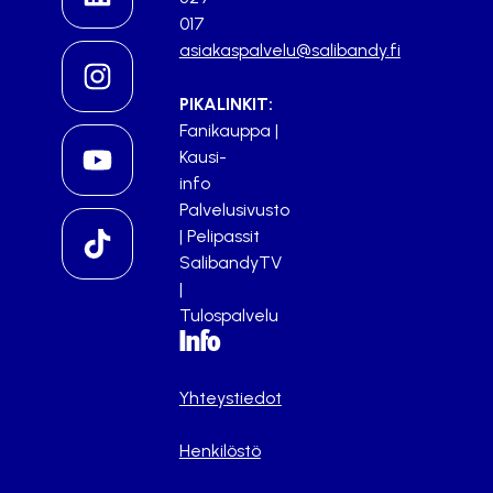
017
asiakaspalvelu@salibandy.fi
PIKALINKIT:
Fanikauppa
|
Kausi-
info
Palvelusivusto
|
Pelipassit
SalibandyTV
|
Tulospalvelu
Info
Yhteystiedot
Henkilöstö