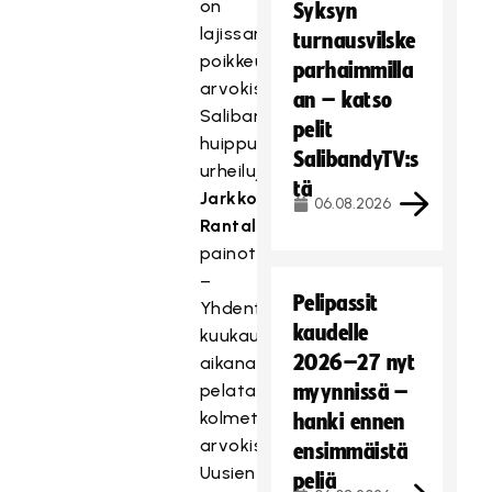
on
Syksyn
lajissamme
turnausvilske
poikkeuksellinen
parhaimmilla
arvokisaputki,
an – katso
Salibandyliiton
pelit
huippu-
SalibandyTV:s
urheilujohtaja
tä
Jarkko
06.08.2026
Rantala
painottaa.
–
Pelipassit
Yhdentoista
kaudelle
kuukauden
2026–27 nyt
aikana
pelataan
myynnissä –
kolmet
hanki ennen
arvokisat.
ensimmäistä
Uusien
peliä