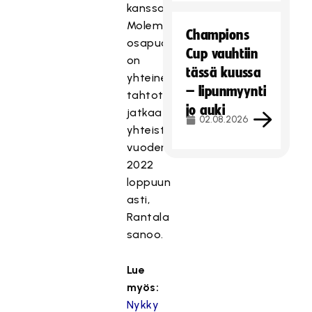
kanssa.
Molemmilla
Champions
osapuolilla
Cup vauhtiin
on
tässä kuussa
yhteinen
– lipunmyynti
tahtotila
jo auki
jatkaa
02.08.2026
yhteistyötä
vuoden
2022
loppuun
asti,
Rantala
sanoo.
Lue
myös:
Nykky