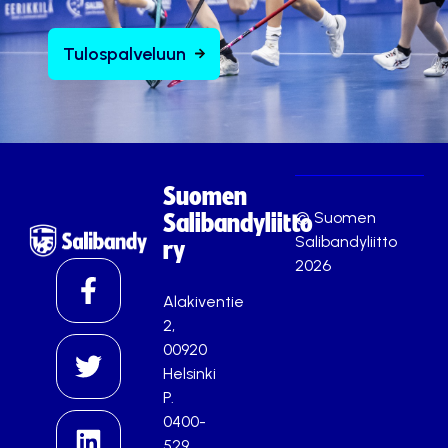
Tulospalveluun
Suomen
© Suomen
Salibandyliitto
Salibandyliitto
ry
2026
Alakiventie
2,
00920
Helsinki
P.
0400-
529