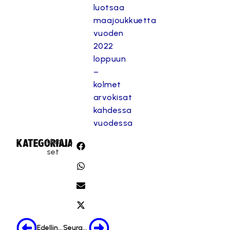
luotsaa
maajoukkuetta
vuoden
2022
loppuun
–
kolmet
arvokisat
kahdessa
vuodessa
Uuti
KATEGORIA:
JAA:
set
Edellinen
Seuraava