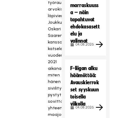
työrauhan
marraskuuss
arvokisojen
a – näin
läpiviemiseksi.
tapahtuvat
Joukkueenjohtaja
ehdokasasett
Oskari
elu ja
Saaren
valinnat
kanssa
04.08.2026
katselemme
vuoden
2021
F-liigan alku
aikana,
miten
häämöttää:
hänen
Avauskierrok
siviilityökuvionsa
set syyskuun
pystytään
toisella
sovittamaan
viikolla
04.08.2026
yhteen
maajoukkuetoiminnan