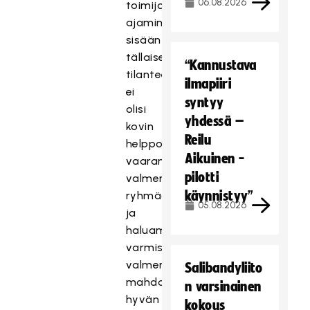
06.08.2026
toimijoiden
ajaminen
sisään
tällaisessa
“Kannustava
tilanteessa
ilmapiiri
ei
syntyy
olisi
yhdessä –
kovin
Reilu
helppoa
Aikuinen -
vaarantamatta
pilotti
valmennustiimin
käynnistyy”
ryhmädynamiikkaa,
05.08.2026
ja
haluamme
varmistaa
valmennustiimille
Salibandyliito
mahdollisimman
n varsinainen
hyvän
kokous