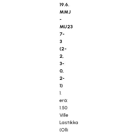
19.6.
MMJ
-
MU23
7-
3
(2-
2,
3-
0,
2-
1)
1.
erä:
1.50
Ville
Lastikka
(Olli