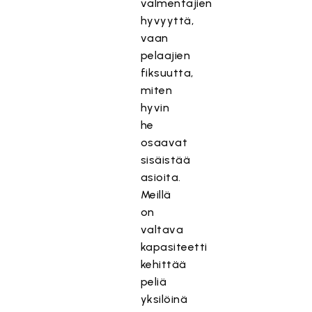
valmentajien
hyvyyttä,
vaan
pelaajien
fiksuutta,
miten
hyvin
he
osaavat
sisäistää
asioita.
Meillä
on
valtava
kapasiteetti
kehittää
peliä
yksilöinä