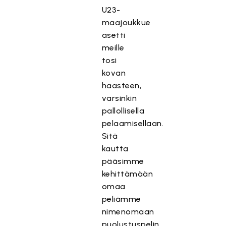
U23-
maajoukkue
asetti
meille
tosi
kovan
haasteen,
varsinkin
pallollisella
pelaamisellaan.
Sitä
kautta
pääsimme
kehittämään
omaa
peliämme
nimenomaan
puolustuspelin