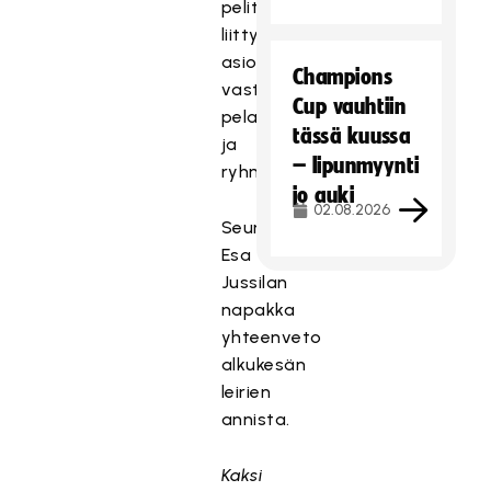
pelitapaan
liittyvien
asioiden
Champions
vastaanotto
Cup vauhtiin
pelaajistossa
tässä kuussa
ja
– lipunmyynti
ryhmäytyminen.
jo auki
02.08.2026
Seuraavassa
Esa
Jussilan
napakka
yhteenveto
alkukesän
leirien
annista.
Kaksi