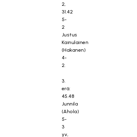
2,
31.42
5-
2
Justus
Kainulainen
(Hakanen)
4-
2.
3.
erä:
45.48
Junnila
(Ahola)
5-
3
yv,