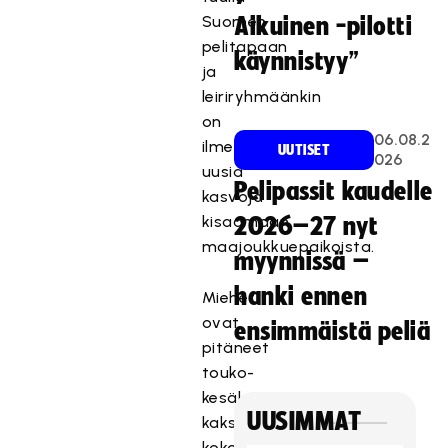
Suomen
Aikuinen -pilotti
pelitapaan
käynnistyy”
ja
leiriryhmäänkin
on
06.08.2
ilmestynyt
UUTISET
026
uusia
Pelipassit kaudelle
kasvoja
kisaamaan
2026–27 nyt
maajoukkuepaikoista.
myynnissä –
hanki ennen
Miehet
ovat
ensimmäistä peliä
pitäneet
touko-
kesäkuussa
UUSIMMAT
kaksi
kokoontumista.