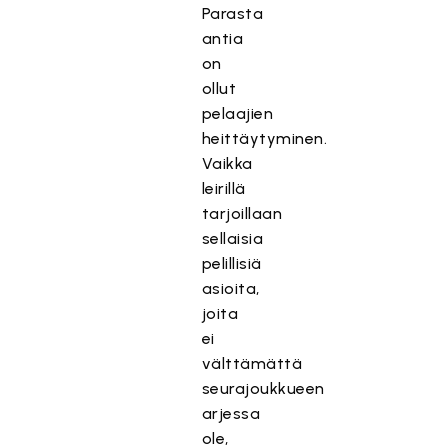
Parasta
antia
on
ollut
pelaajien
heittäytyminen.
Vaikka
leirillä
tarjoillaan
sellaisia
pelillisiä
asioita,
joita
ei
välttämättä
seurajoukkueen
arjessa
ole,