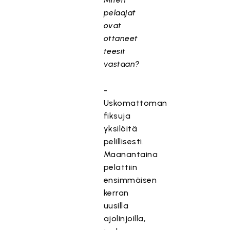
pelaajat
ovat
ottaneet
teesit
vastaan?
-
Uskomattoman
fiksuja
yksilöitä
pelillisesti.
Maanantaina
pelattiin
ensimmäisen
kerran
uusilla
ajolinjoilla,