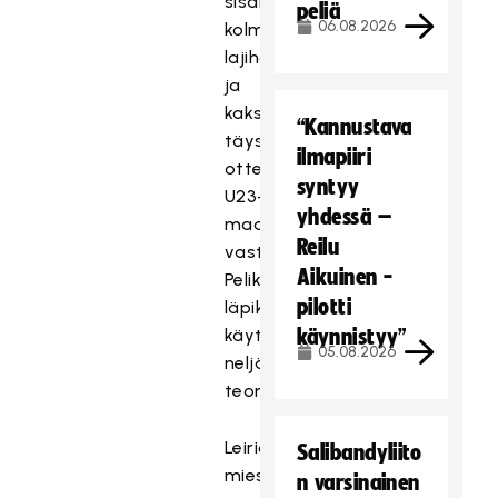
sisälsi
peliä
06.08.2026
kolme
lajiharjoitusta
ja
kaksi
“Kannustava
täysimittaista
ilmapiiri
ottelua
syntyy
U23-
yhdessä –
maajoukkuetta
Reilu
vastaan.
Aikuinen -
Pelikirjan
pilotti
läpikäyntiin
käytettiin
käynnistyy”
05.08.2026
neljä
teoriaosuutta.
Leiriotteluissa
Salibandyliito
miesten
n varsinainen