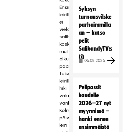
Ensimmäisellä
Syksyn
leirillä
turnausvilske
ei
parhaimmilla
vielä
an – katso
salibandymailaan
pelit
koskettu,
SalibandyTV:s
mutta
tä
alkuviikosta
06.08.2026
päättyneellä
toisella
leirillä
Pelipassit
hiki
kaudelle
valui
2026–27 nyt
vankasti.
Kolmen
myynnissä –
päivän
hanki ennen
leiri
ensimmäistä