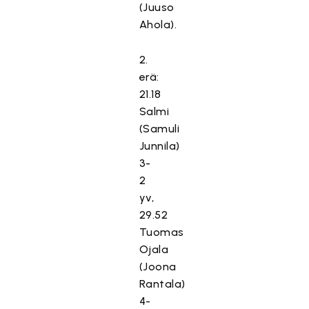
(Juuso
Ahola).
2.
erä:
21.18
Salmi
(Samuli
Junnila)
3-
2
yv,
29.52
Tuomas
Ojala
(Joona
Rantala)
4-