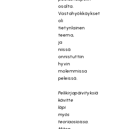
osalta.
Vastahyökkäykset
oli
tietynlainen
teema,
ja
niissä
onnistuttiin
hyvin
molemmissa
peleissä.
Pelikirjapäivityksiä
kävitte
läpi
myös
teoriaosioissa.
Miten