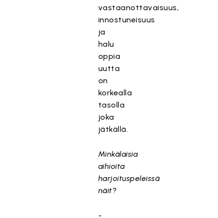
vastaanottavaisuus,
innostuneisuus
ja
halu
oppia
uutta
on
korkealla
tasolla
joka
jätkällä.
Minkälaisia
aihioita
harjoituspeleissä
näit?
-