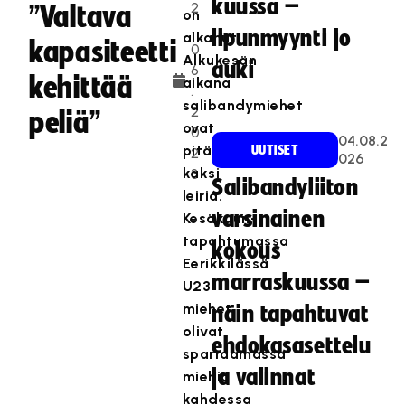
kuussa –
2
”Valtava
on
.
lipunmyynti jo
alkanut.
kapasiteetti
0
Alkukesän
auki
6
kehittää
aikana
.
salibandymiehet
2
peliä”
ovat
0
04.08.2
pitäneet
UUTISET
2
026
kaksi
3
Salibandyliiton
leiriä.
varsinainen
Kesäkuun-
tapahtumassa
kokous
Eerikkilässä
marraskuussa –
U23-
miehet
näin tapahtuvat
olivat
ehdokasasettelu
sparraamassa
ja valinnat
miehiä
kahdessa