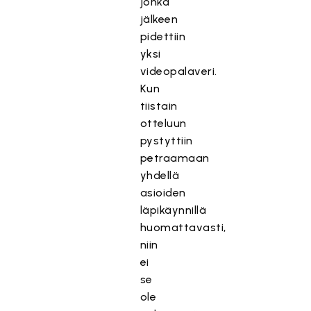
jonka
jälkeen
pidettiin
yksi
videopalaveri.
Kun
tiistain
otteluun
pystyttiin
petraamaan
yhdellä
asioiden
läpikäynnillä
huomattavasti,
niin
ei
se
ole