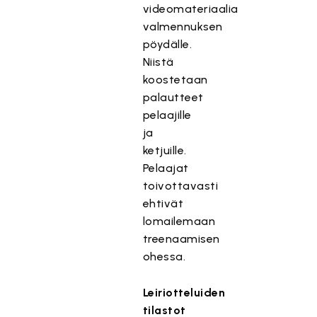
videomateriaalia
valmennuksen
pöydälle.
Niistä
koostetaan
palautteet
pelaajille
ja
ketjuille.
Pelaajat
toivottavasti
ehtivät
lomailemaan
treenaamisen
ohessa.
Leiriotteluiden
tilastot