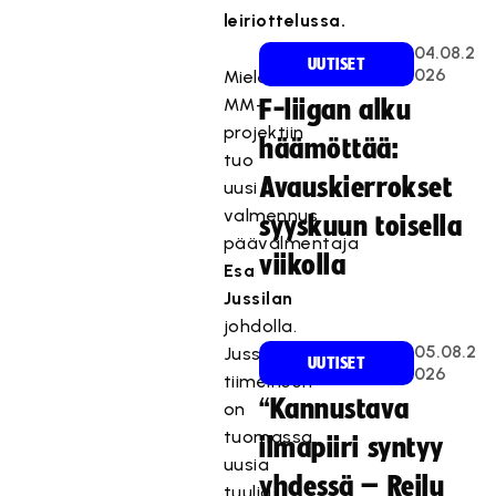
leiriottelussa.
04.08.2
UUTISET
026
Mielenkiintoa
MM-
F-liigan alku
projektiin
häämöttää:
tuo
Avauskierrokset
uusi
valmennus
syyskuun toisella
päävalmentaja
viikolla
Esa
Jussilan
johdolla.
05.08.2
Jussila
UUTISET
026
tiimeineen
“Kannustava
on
tuomassa
ilmapiiri syntyy
uusia
yhdessä – Reilu
tuulia