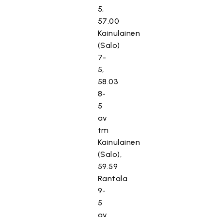
5,
57.00
Kainulainen
(Salo)
7-
5,
58.03
8-
5
av
tm
Kainulainen
(Salo),
59.59
Rantala
9-
5
av