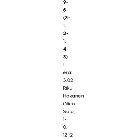
9-
5
(3-
1,
2-
1,
4-
3)
1.
erä:
3.02
Riku
Hakanen
(Nico
Salo)
1-
0,
12.12