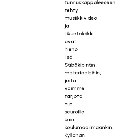
tunnuskappaleeseen
tehty
musiikkivideo
ja
liikuntaleikki
ovat
hieno
lisä
Säbäkipinän
materiaaleihin,
joita
voimme
tarjota
niin
seuroille
kuin
koulumaailmaankin.
Kyllähän