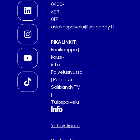
0400-
529
017
asiakaspalvelu@salibandy.fi
PIKALINKIT:
Fanikauppa
|
Kausi-
info
Palvelusivusto
|
Pelipassit
SalibandyTV
|
Tulospalvelu
Info
Yhteystiedot