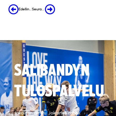
Edellinen
Seuraava
SALIBANDYN
TULOSPALVELU
Jokainen ottelu. Jokainen maali.