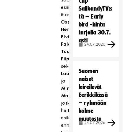
Cup
esiintyjiksi
SalibandyTV:s
ihastuttavat
tä – Early
Ossi
bird -hinta
Herukka,
tarjolla 30.7.
Elvi
asti
Palosaari,
24.07.2026
Tuure
Piippo
sekä
Suomen
Lauri
naiset
ja
leireilevät
Minttu
Eerikkilässä
Markke,
– ryhmään
jotka
heittäytyivät
kolme
esiintymiseen
muutosta
24.07.2026
ennakkoluulottomasti.