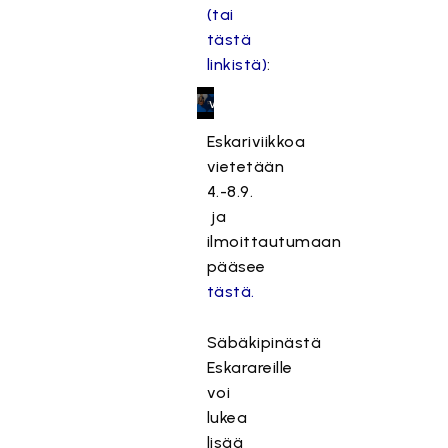
k
(tai
a
tästä
s
linkistä)
:
e
v
a
Eskariviikkoa
a
vietetään
t
4.-8.9.
ii
ja
m
ilmoittautumaan
a
r
pääsee
k
tästä.
k
i
Säbäkipinästä
n
Eskarareille
o
voi
i
lukea
n
lisää