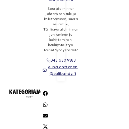
Seuratoiminnan
johtamisen tuki ja
kehittäminen, suora
seuratuki,
Tähtiseuratoiminnan
johtaminen ja
kehittäminen,
kouluyhteistyö.
Häirintäyhdyshenkilö.
045 650 9383
elina.anttonen
@salibandy.fi
Uuti
KATEGORIA:
JAA:
set