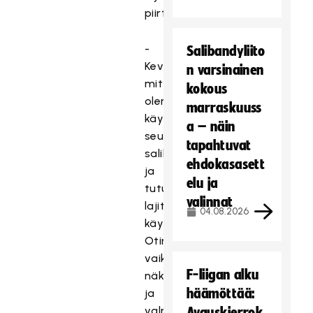
piirteistä.
-
Salibandyliito
Kevään
n varsinainen
mittaan
kokous
olen
marraskuuss
käynyt
a – näin
seuraamassa
tapahtuvat
salibandyharjoituksia
ehdokasasett
ja
elu ja
tutustunut
valinnat
lajityyppilliseen
04.08.2026
käyttäytymiseen.
Otin
vaikutteita
F-liigan alku
näkemästäni
häämöttää:
ja
valmistelin
Avauskierrok