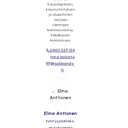
Sarjaohjelmien,
kausirytmityksen
ja alueellisten
sarjojen
sääntöjen
kokonaisvastuu.
Säbäkipinä-
kokonaisuus.
0400 529 014
tiina.koivisto
@salibandy.
fi
Elina Anttonen
Kehityspäällikkö,
seuratoiminta