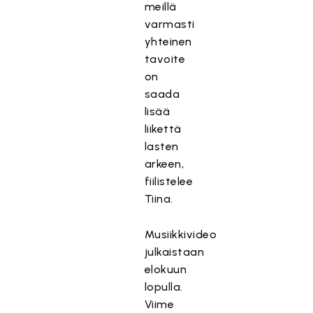
meillä
varmasti
yhteinen
tavoite
on
saada
lisää
liikettä
lasten
arkeen,
fiilistelee
Tiina.
Musiikkivideo
T
julkaistaan
ä
elokuun
m
lopulla.
ä
Viime
s