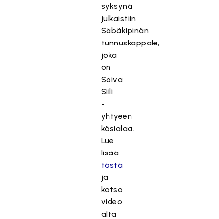
syksynä
i
julkaistiin
s
Säbäkipinän
ä
tunnuskappale,
l
joka
t
on
ö
o
Soiva
n
Siili
e
-
s
yhtyeen
t
käsialaa.
e
Lue
t
lisää
t
tästä
y
ja
,
katso
k
video
o
alta
s