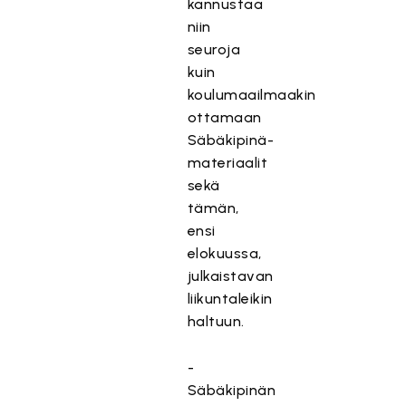
kannustaa
niin
seuroja
kuin
koulumaailmaakin
ottamaan
Säbäkipinä-
materiaalit
sekä
tämän,
ensi
elokuussa,
julkaistavan
liikuntaleikin
haltuun.
-
Säbäkipinän