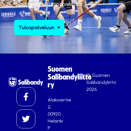
Salibandyn tulospalvelussa.
Tulospalveluun
Suomen
© Suomen
Salibandyliitto
Salibandyliitto
ry
2026
Alakiventie
2,
00920
Helsinki
P.