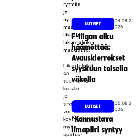
rytmiin
ja
nyt
04.08.2
UUTISET
026
musavideo
liikuttaa
F-liigan alku
liikuntaleikin
häämöttää:
muodossa.
Avauskierrokset
Liikuntaleikki
syyskuun toisella
on
viikolla
suunnattu
lapsille
ja
05.08.2
sitä
UUTISET
026
voi
“Kannustava
käyttää
myös
ilmapiiri syntyy
opetus-