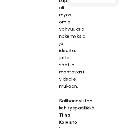
Lapsilla
oli
myös
omia
vahvuuksia,
näkemyksiä
ja
ideoita,
joita
saatiin
mahtavasti
videolle
mukaan.
Salibandyliiton
kehityspäällikkö
Tiina
Koivisto