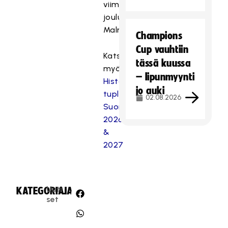
viime
joulukuussa
Malmössä.
Champions
Cup vauhtiin
Katso
tässä kuussa
myös:
– lipunmyynti
Historialliset
jo auki
tuplakisat
02.08.2026
Suomessa
2026
&
2027
Uuti
KATEGORIA:
JAA:
set