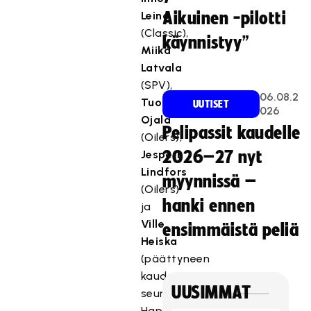
Leino
Aikuinen -pilotti
(Classic),
käynnistyy”
Miika
Latvala
(SPV),
06.08.2
Tuomas
UUTISET
026
Ojala
Pelipassit kaudelle
(Oilers),
Jesperi
2026–27 nyt
Lindfors
myynnissä –
(Oilers)
hanki ennen
ja
Ville
ensimmäistä peliä
Heiska
(päättyneen
kauden
UUSIMMAT
seura
Happee).