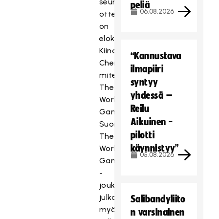
seuraava
peliä
06.08.2026
ottelutapahtuma
on
elokuussa
Kiinan
“Kannustava
Chengdussa
ilmapiiri
miteltävä
syntyy
The
yhdessä –
World
Reilu
Games.
Aikuinen -
Suomen
pilotti
The
käynnistyy”
World
05.08.2026
Games
-
joukkueet
julkaistaan
Salibandyliito
myöhemmin
n varsinainen