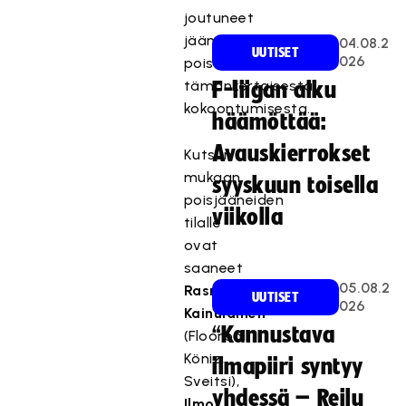
joutuneet
jäämään
04.08.2
UUTISET
026
pois
tämänkertaisesta
F-liigan alku
kokoontumisesta.
häämöttää:
Avauskierrokset
Kutsun
mukaan
syyskuun toisella
poisjääneiden
viikolla
tilalle
ovat
saaneet
05.08.2
Rasmus
UUTISET
026
Kainulainen
“Kannustava
(Floorball
Köniz,
ilmapiiri syntyy
Sveitsi),
yhdessä – Reilu
Ilmo