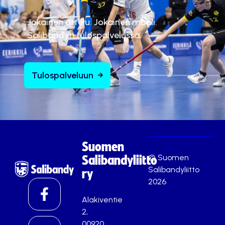
Jokainen ottelu. Jokainen maali.
Salibandyn tulospalvelussa.
Tulospalveluun
Suomen
© Suomen
Salibandyliitto
Salibandyliitto
ry
2026
Alakiventie
2,
00920