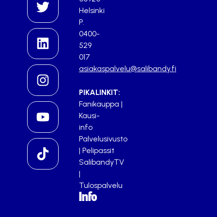
Helsinki
P.
0400-
529
017
asiakaspalvelu@salibandy.fi
PIKALINKIT:
Fanikauppa
|
Kausi-
info
Palvelusivusto
|
Pelipassit
SalibandyTV
|
Tulospalvelu
Info