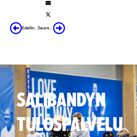
Edellinen
Seuraava
SALIBANDYN
TULOSPALVELU