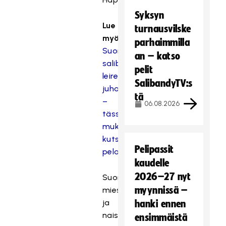
Syksyn
Lue
turnausvilske
myös:
parhaimmilla
Suomen
an – katso
salibandymiehet
pelit
leireilevät
SalibandyTV:s
juhannusviikolla
tä
–
06.08.2026
tässä
mukaan
kutsutut
Pelipassit
pelaajat
kaudelle
2026–27 nyt
Suomen
myynnissä –
miesten
ja
hanki ennen
naisten
ensimmäistä