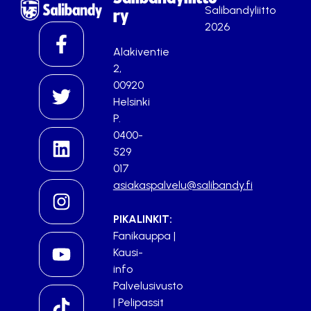
Salibandyliitto
ry
2026
Alakiventie
2,
00920
Helsinki
P.
0400-
529
017
asiakaspalvelu@salibandy.fi
PIKALINKIT:
Fanikauppa
|
Kausi-
info
Palvelusivusto
|
Pelipassit