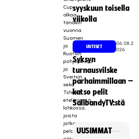
Cup
syyskuun toisella
alkaa
viikolla
tänäkin
vuonna
Suomen
06.08.2
ja
UUTISET
026
Ruotsin
Syksyn
pohjoisessa
ja
turnausvilske
Sveitsin
parhaimmillaan –
sekä
katso pelit
Tshekin
eteläisessä
SalibandyTV:stä
lohkossa,
joista
jatkajat
UUSIMMAT
pelaavat
sitten