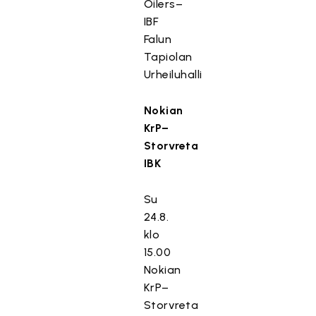
Oilers–
IBF
Falun
Tapiolan
Urheiluhalli
Nokian
KrP–
Storvreta
IBK
Su
24.8.
klo
15.00
Nokian
KrP–
Storvreta