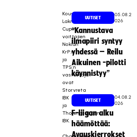
Kouvolan
05.08.2
UUTISET
026
Lakritsi
Cupin
“Kannustava
voittajien
ilmapiiri syntyy
Nokian
yhdessä – Reilu
KrP:n
ja
Aikuinen -pilotti
TPS:n
käynnistyy”
vastustajat
ovat
Storvreta
04.08.2
IBK
UUTISET
026
ja
F-liigan alku
Thorengruppen
IBK.
häämöttää:
Avauskierrokset
Champions