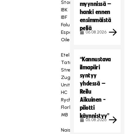
Storvreta
myynnissä –
IBK
hanki ennen
IBF
ensimmäistä
Falun–
peliä
Esport
06.08.2026
Oilers
Etelä
“Kannustava
Tatran
ilmapiiri
Stresovice–
syntyy
Zug
yhdessä –
United
Reilu
HC
Aikuinen -
Rychenberg–
Florbal
pilotti
MB
käynnistyy”
05.08.2026
Naiset