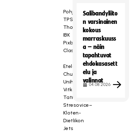
Pohjoinen
Salibandyliito
TPS–
n varsinainen
Thorengruppen
kokous
IBK
marraskuuss
Pixbo–
a – näin
Classic
tapahtuvat
ehdokasasett
Etelä
elu ja
Chur
valinnat
Unihockey–
04.08.2026
Vitkovice
Tatran
Stresovice–
Kloten-
Dietlikon
Jets