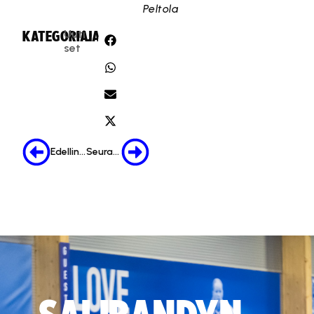
Peltola
Uuti
KATEGORIA:
JAA:
set
Edellinen
Seuraava