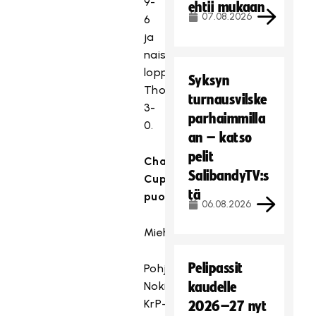
9-
ehtii mukaan
07.08.2026
6
ja
naisten
loppuottelussa
Syksyn
Thorengruppenin
turnausvilske
3-
parhaimmilla
0.
an – katso
pelit
Champions
SalibandyTV:s
Cupin
tä
puolivälieräparit:
06.08.2026
Miehet
Pelipassit
Pohjoinen
Nokian
kaudelle
KrP–
2026–27 nyt