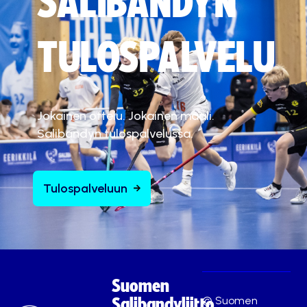
SALIBANDYN
TULOSPALVELU
Jokainen ottelu. Jokainen maali.
Salibandyn tulospalvelussa.
Tulospalveluun
Suomen
© Suomen
Salibandyliitto