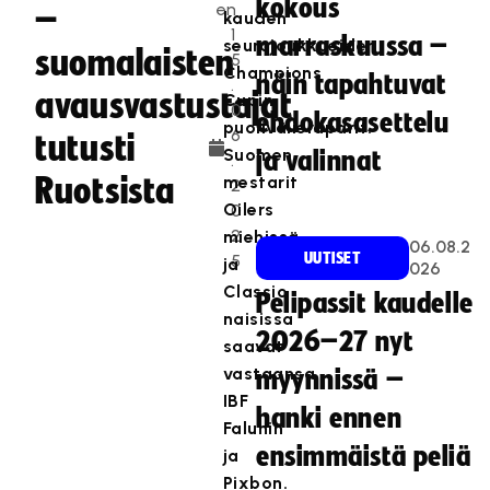
kokous
en
–
kauden
1
marraskuussa –
seurajoukkueiden
suomalaisten
5
Champions
näin tapahtuvat
.
avausvastustajat
Cupin
0
ehdokasasettelu
puolivälieräparit.
6
tutusti
Suomen
ja valinnat
.
Ruotsista
mestarit
2
Oilers
0
2
miehissä
06.08.2
UUTISET
5
ja
026
Classic
Pelipassit kaudelle
naisissa
2026–27 nyt
saavat
vastaansa
myynnissä –
IBF
hanki ennen
Falunin
ensimmäistä peliä
ja
Pixbon.