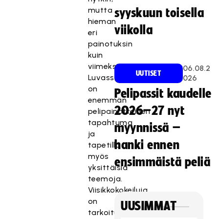
mutta
syyskuun toisella
hieman
viikolla
eri
painotuksin
kuin
viimeksi.
06.08.2
UUTISET
Luvassa
026
on
Pelipassit kaudelle
enemmän
2026–27 nyt
pelipainotteinen
tapahtuma
myynnissä –
ja
hanki ennen
tapetilla
myös
ensimmäistä peliä
yksittäisiä
teemoja.
Viisikkokokeiluja
on
UUSIMMAT
tarkoitus