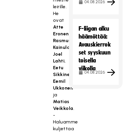
04.08.2026
leirille.
He
ovat
Atte
F-liigan alku
Eronen
,
häämöttää:
Rasmus
Avauskierrok
Kainulainen
,
set syyskuun
Joel
toisella
Lahti
,
Eetu
viikolla
04.08.2026
Sikkinen
,
Eemil
Ukkonen
ja
Matias
Veikkola
.
-
Haluamme
kuljettaa