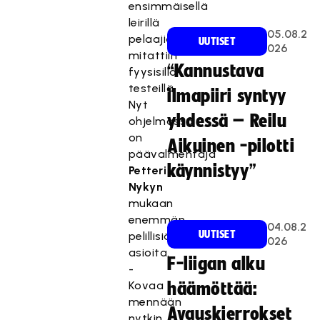
ensimmäisellä
leirillä
05.08.2
pelaajia
UUTISET
026
mitattiin
“Kannustava
fyysisillä
testeillä.
ilmapiiri syntyy
Nyt
yhdessä – Reilu
ohjelmassa
on
Aikuinen -pilotti
päävalmentaja
käynnistyy”
Petteri
Nykyn
mukaan
enemmän
04.08.2
UUTISET
pelillisiä
026
asioita.
F-liigan alku
-
Kovaa
häämöttää:
mennään
Avauskierrokset
nytkin,