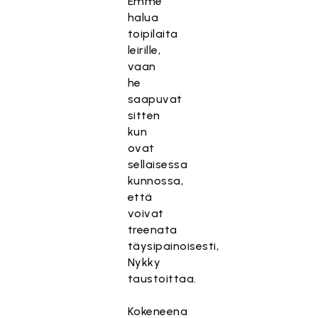
Emme
halua
toipilaita
leirille,
vaan
he
saapuvat
sitten
kun
ovat
sellaisessa
kunnossa,
että
voivat
treenata
täysipainoisesti,
Nykky
taustoittaa.
Kokeneena