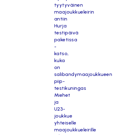
tyytyväinen
maajoukkueleirin
antiin
Hurja
testipäivä
paketissa
-
katso,
kuka
on
salibandymaajoukkueen
piip-
testikuningas
Miehet
ja
U23-
joukkue
yhteiselle
maajoukkueleirille