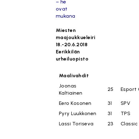
– he
ovat
mukana
Miesten
maajoukkueleiri
18.-20.6.2018
Eerikkilän
urheiluopisto
Maalivahdit
Joonas
25
Esport 
Kaltiainen
Eero Kosonen
31
SPV
Pyry Luukkonen
31
TPS
Lassi Toriseva
23
Classic