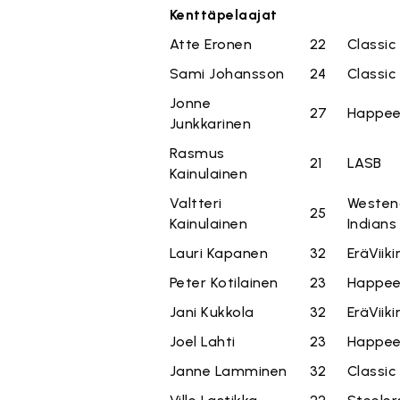
Kenttäpelaajat
Atte Eronen
22
Classic
Sami Johansson
24
Classic
Jonne
27
Happe
Junkkarinen
Rasmus
21
LASB
Kainulainen
Valtteri
Westen
25
Kainulainen
Indians
Lauri Kapanen
32
EräViiki
Peter Kotilainen
23
Happe
Jani Kukkola
32
EräViiki
Joel Lahti
23
Happe
Janne Lamminen
32
Classic