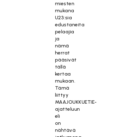
miesten
mukana
U23:sia
edustaneita
pelaajia
ja
nämä
herrat
pääsivät
tällä
kertaa
mukaan.
Tämä
liittyy
MAAJOUKKUETIE-
ajatteluun
eli
on
nähtävä