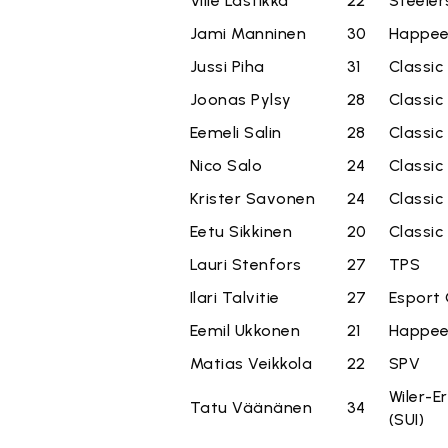
Ville Lastikka
22
Steeler
Jami Manninen
30
Happe
Jussi Piha
31
Classic
Joonas Pylsy
28
Classic
Eemeli Salin
28
Classic
Nico Salo
24
Classic
Krister Savonen
24
Classic
Eetu Sikkinen
20
Classic
Lauri Stenfors
27
TPS
Ilari Talvitie
27
Esport 
Eemil Ukkonen
21
Happe
Matias Veikkola
22
SPV
Wiler-E
Tatu Väänänen
34
(SUI)