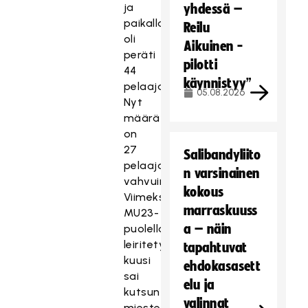
ja
yhdessä –
paikalla
Reilu
oli
Aikuinen -
peräti
pilotti
44
käynnistyy”
pelaajaa.
05.08.2026
Nyt
määrä
on
27
Salibandyliito
pelaajan
n varsinainen
vahvuinen.
kokous
Viimeksi
marraskuuss
MU23-
a – näin
puolella
leiritetyistä
tapahtuvat
kuusi
ehdokasasett
sai
elu ja
kutsun
valinnat
miesten