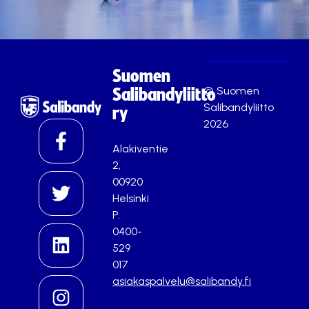
Suomen
© Suomen
Salibandyliitto
Salibandyliitto
ry
2026
Alakiventie
2,
00920
Helsinki
P.
0400-
529
017
asiakaspalvelu@salibandy.fi