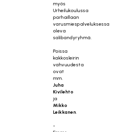
myös
Urheilukoulussa
parhaillaan
varusmiespalveluksessa
oleva
salibandyryhmä.
Poissa
kakkosleirin
vahvuudesta
ovat
mm.
Juha
Kivilehto
ja
Mikko
Leikkanen
.
-