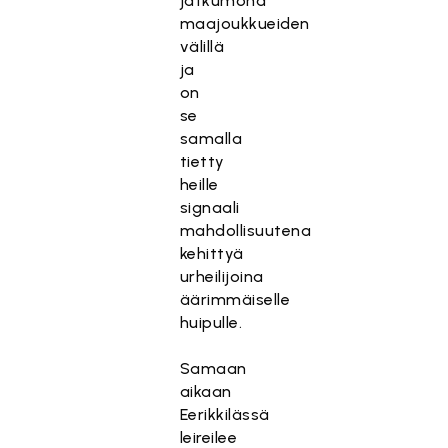
jatkumona
maajoukkueiden
välillä
ja
on
se
samalla
tietty
heille
signaali
mahdollisuutena
kehittyä
urheilijoina
äärimmäiselle
huipulle.
Samaan
aikaan
Eerikkilässä
leireilee