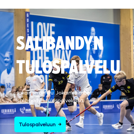
SALIBANDYN
TULOSPALVELU
Jokainen ottelu. Jokainen maali.
Salibandyn tulospalvelussa.
Tulospalveluun