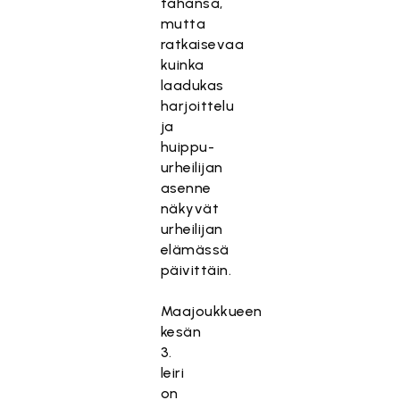
tahansa,
mutta
ratkaisevaa
kuinka
laadukas
harjoittelu
ja
huippu-
urheilijan
asenne
näkyvät
urheilijan
elämässä
päivittäin.
Maajoukkueen
kesän
3.
leiri
on