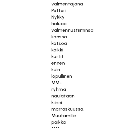
valmentajana
Petteri
Nykky
haluaa
valmennustiiminsä
kanssa
katsoa
kaikki
kortit
ennen
kuin
lopullinen
MM-
ryhmä
naulataan
kiinni
marraskuussa.
Muutamille
paikka