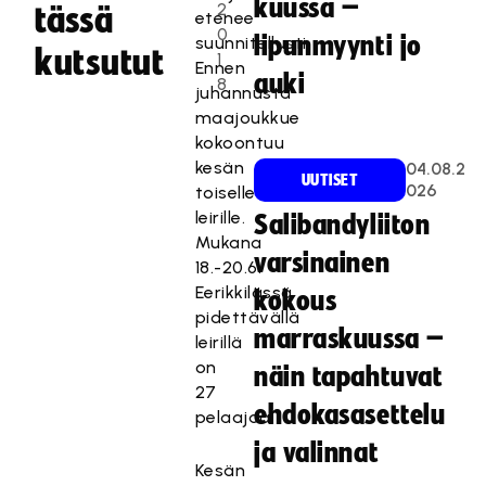
kuussa –
2
tässä
etenee
0
lipunmyynti jo
suunnitellusti.
kutsutut
1
Ennen
auki
8
juhannusta
maajoukkue
kokoontuu
kesän
04.08.2
UUTISET
026
toiselle
leirille.
Salibandyliiton
Mukana
varsinainen
18.-20.6.
Eerikkilässä
kokous
pidettävällä
marraskuussa –
leirillä
on
näin tapahtuvat
27
ehdokasasettelu
pelaajaa.
ja valinnat
Kesän