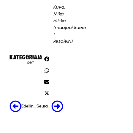
Kuva:
Mika
Hilska
(maajoukkueen
1.
kesäleiri)
Uuti
KATEGORIA:
JAA:
set
Edellinen
Seuraava