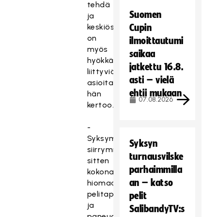
tehdä
Suomen
ja
keskiössä
Cupin
on
ilmoittautumi
myös
saikaa
hyökkäyspelaamiseen
jatkettu 16.8.
liittyviä
asti – vielä
asioita,
ehtii mukaan
hän
07.08.2026
kertoo.
-
Syksymmällä
Syksyn
siirrymme
turnausvilske
sitten
parhaimmilla
kokonaisvaltaisemmin
an – katso
hiomaan
pelitapaamme
pelit
ja
SalibandyTV:s
paneudumme