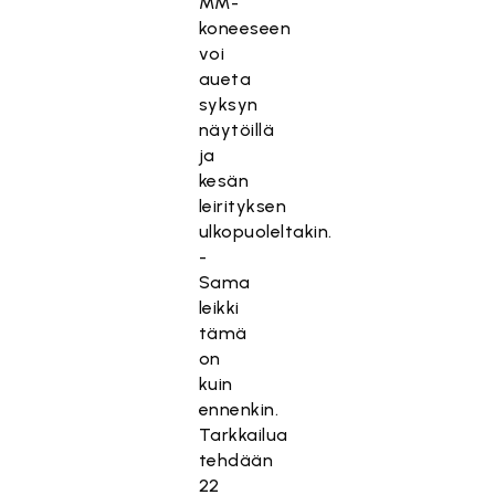
MM-
koneeseen
voi
aueta
syksyn
näytöillä
ja
kesän
leirityksen
ulkopuoleltakin.
-
Sama
leikki
tämä
on
kuin
ennenkin.
Tarkkailua
tehdään
22