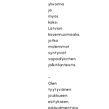
ylivoima
ja
myös
kaksi
Latvian
kavennusmaalia,
jotka
molemmat
syntyivät
vapaalyöntien
jälkitilanteista.
–
Olen
tyytyväinen
joukkueen
esitykseen,
päävalmentaja