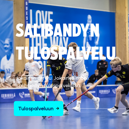
SALIBANDYN
TULOSPALVELU
Jokainen ottelu. Jokainen maali.
Salibandyn tulospalvelussa.
Tulospalveluun