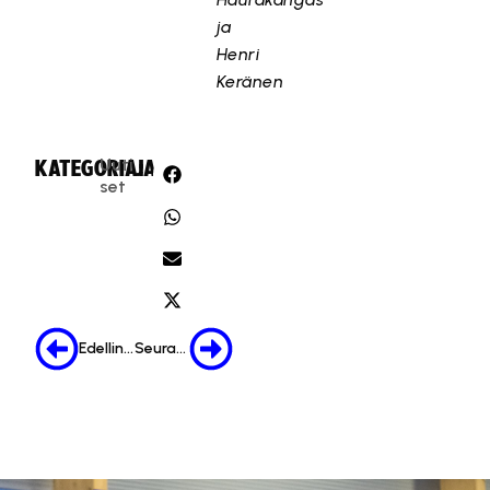
ja
Henri
Keränen
Uuti
KATEGORIA:
JAA:
set
Edellinen
Seuraava