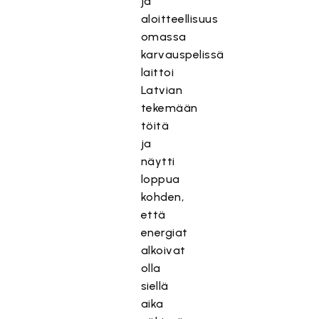
ja
aloitteellisuus
omassa
karvauspelissä
laittoi
Latvian
tekemään
töitä
T
ja
ä
näytti
T
m
loppua
ä
T
ä
kohden,
m
ä
s
ä
että
m
i
s
energiat
ä
s
i
alkoivat
s
ä
s
olla
i
l
ä
s
siellä
t
l
ä
aika
ö
t
l