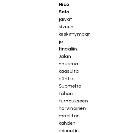
Nico
Salo
jäivät
sivuun
keskittymään
jo
finaaliin.
Jalan
noustua
kaasulta
nähtiin
Suomelta
tähän
turnaukseen
harvinainen
maaliton
kahden
minuutin