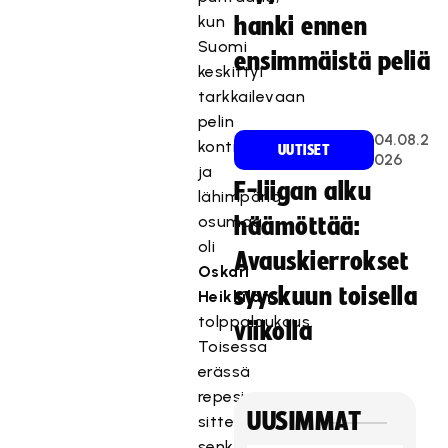
kun
hanki ennen
Suomi
ensimmäistä peliä
keskittyi
tarkkailevaan
pelin
04.08.2
kontrollointiin
UUTISET
026
ja
F-liigan alku
lähimpänä
osumaa
häämöttää:
oli
Avauskierrokset
Oskari
syyskuun toisella
Heikkilän
tolppalaukaus.
viikolla
Toisessa
erässä
repesi
UUSIMMAT
sitten
senkin