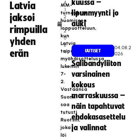
kuussa –
4
Latvia
MM-
.1
lipunmyynti jo
turnauksen
jaksoi
2
huomiseen
auki
.
rimpuilla
loppuotteluun,
2
kun
0
yhden
Latvia
2
04.08.2
erän
taipui
UUTISET
4
026
myöhäisottelussa
Salibandyliiton
lukemin
varsinainen
7-
2.
kokous
Vastaansa
marraskuussa –
Suomi
saa
näin tapahtuvat
tutusti
ehdokasasettelu
Ruotsin,
ja valinnat
joka
löi