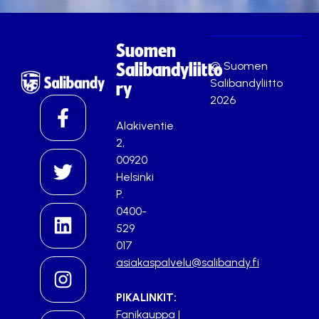
Suomen
© Suomen
Salibandyliitto
Salibandyliitto
ry
2026
Alakiventie
2,
00920
Helsinki
P.
0400-
529
017
asiakaspalvelu@salibandy.fi
PIKALINKIT:
Fanikauppa
|