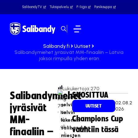
SalibandyTV
Tulospalvelu
F-liiga
Fanikauppa
Salibandy.fi
Uutiset
Salibandymiehet jyräsivät MM-finaaliin – Latvia
jaksoi rimpuilla yhden erän
Lukukertoja:
270
Salibandymiehet
SUOSITTUA
Suomi
Te
02.08.2
selviytyi
jyräsivät
a
UUTISET
026
Na
selvin
MM-
Champions Cup
sk
lukemin
ali
salibandyn
vauhtiin tässä
finaaliin –
1
miesten