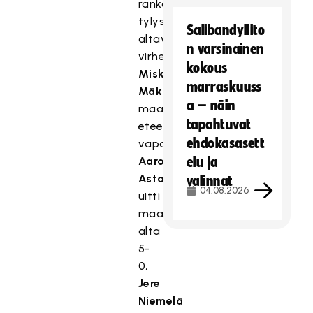
rankaisi
tylysti
Salibandyliito
altavastaajan
n varsinainen
virheistä.
kokous
Miska
marraskuuss
Mäkisen
a – näin
maalin
tapahtuvat
eteen
ehdokasasett
vapauttama
Aaro
elu ja
Astala
valinnat
04.08.2026
uitti
maalivahdin
alta
5-
0,
Jere
Niemelä