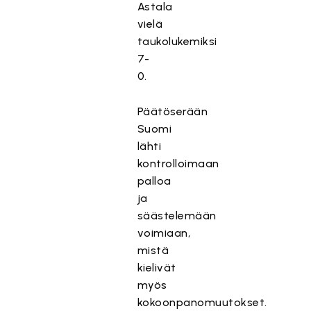
Astala
vielä
taukolukemiksi
7-
0.
Päätöserään
Suomi
lähti
kontrolloimaan
palloa
ja
säästelemään
voimiaan,
mistä
kielivät
myös
kokoonpanomuutokset.