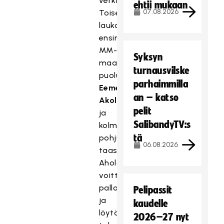
verkkoon.
ehtii mukaan
07.08.2026
Toisen
laukoi
ensimmäisellä
MM-
Syksyn
maalillaan
turnausvilske
puolustaja
parhaimmilla
Eemeli
an – katso
Akola
,
pelit
ja
SalibandyTV:s
kolmannen
tä
pohjusti
06.08.2026
taas
Ahola
voittamalla
pallon
Pelipassit
ja
kaudelle
löytämällä
2026–27 nyt