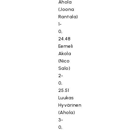
Ahola
(Joona
Rantala)
1-
0,
24.48
Eemeli
Akola
(Nico
Salo)
2-
0,
25.51
Luukas
Hyvärinen
(Ahola)
3-
0,