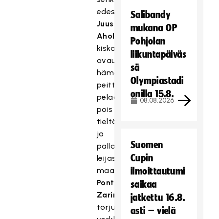
edestä.
Salibandy
Juuso
mukana OP
Ahola
Pohjolan
kiskaisi
liikuntapäiväs
avausmaalin
sä
hämättyään
Olympiastadi
peittävän
onilla 15.8.
pelaajan
08.08.2026
pois
tieltä,
ja
Suomen
pallo
Cupin
leijasi
maalivahti
ilmoittautumi
Pontus
saikaa
Zarinsin
jatkettu 16.8.
torjunnasta
asti – vielä