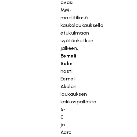
avasi
MM-
maalitilinsä
kaukolaukauksella
etukulmaan
syötönkatkon
jälkeen,
Eemeli
Salin
nosti
Eemeli
Akolan
laukauksen
kakkospallosta
6-
0
ja
Aaro