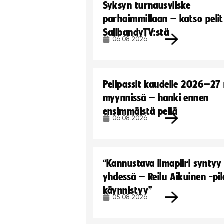
Syksyn turnausvilske
parhaimmillaan – katso pelit
SalibandyTV:stä
06.08.2026
Pelipassit kaudelle 2026–27
myynnissä – hanki ennen
ensimmäistä peliä
06.08.2026
“Kannustava ilmapiiri syntyy
yhdessä – Reilu Aikuinen -pil
käynnistyy”
05.08.2026