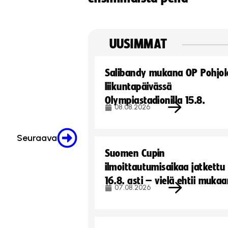
UUSIMMAT
Salibandy mukana OP Pohjol
liikuntapäivässä
Olympiastadionilla 15.8.
08.08.2026
Seuraava
Suomen Cupin
ilmoittautumisaikaa jatkettu
16.8. asti – vielä ehtii muka
07.08.2026