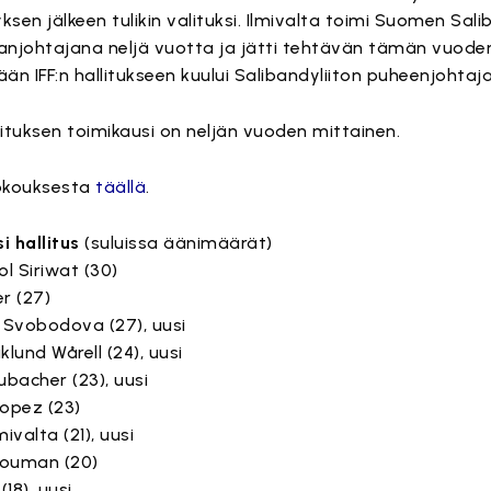
sen jälkeen tulikin valituksi. Ilmivalta toimi Suomen Sali
anjohtajana neljä vuotta ja jätti tehtävän tämän vuoden
ään IFF:n hallitukseen kuului Salibandyliiton puheenjohtaj
llituksen toimikausi on neljän vuoden mittainen.
okouksesta
täällä
.
si hallitus
(suluissa äänimäärät)
l Siriwat (30)
r (27)
Svobodova (27), uusi
klund Wårell (24), uusi
bacher (23), uusi
Lopez (23)
mivalta (21), uusi
Houman (20)
18), uusi