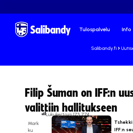
Tulospalvelu
Info
Salibandy.fi
Uutis
Filip Šuman on IFF:n uu
valittiin hallitukseen
Lukukertoja:
173 774
Tshekki
Mark
IFF:n s
ku