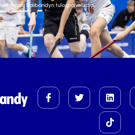
inen maali. Salibandyn tulospalvelussa.