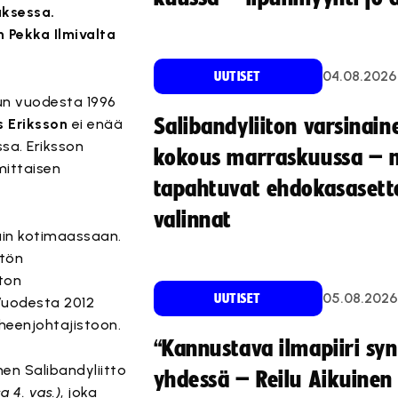
uksessa.
 Pekka Ilmivalta
04.08.2026
UUTISET
kun vuodesta 1996
Salibandyliiton varsinain
 Eriksson
ei enää
sa. Eriksson
kokous marraskuussa – 
mittaisen
tapahtuvat ehdokasasette
valinnat
kuin kotimaassaan.
stön
iton
05.08.2026
UUTISET
Vuodesta 2012
eenjohtajistoon.
“Kannustava ilmapiiri sy
omen Salibandyliitto
yhdessä – Reilu Aikuinen 
a 4. vas.)
, joka