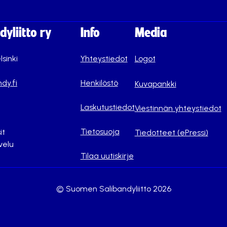
yliitto ry
Info
Media
lsinki
Yhteystiedot
Logot
dy.fi
Henkilöstö
Kuvapankki
Laskutustiedot
Viestinnän yhteystiedot
Tietosuoja
it
Tiedotteet (ePressi)
velu
Tilaa uutiskirje
© Suomen Salibandyliitto 2026