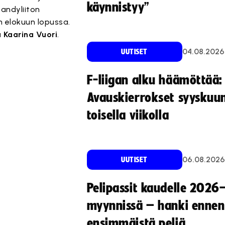
käynnistyy”
bandyliiton
 elokuun lopussa.
a
Kaarina Vuori
.
04.08.2026
UUTISET
F-liigan alku häämöttää:
Avauskierrokset syyskuu
toisella viikolla
06.08.2026
UUTISET
Pelipassit kaudelle 2026
myynnissä – hanki ennen
ensimmäistä peliä