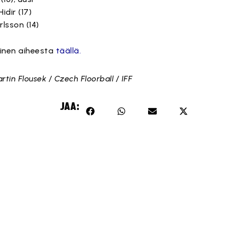
dir (17)
rlsson (14)
utinen aiheesta
täällä.
rtin Flousek / Czech Floorball / IFF
JAA: