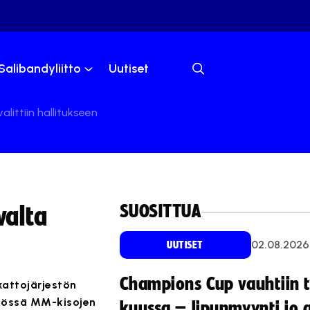
Salibandyliitto
Uutiset
alittiin hallitukseen
SUOSITTUA
valta
02.08.2026
UUTISET
Champions Cup vauhtiin 
kattojärjestön
lmössä MM-kisojen
kuussa – lipunmyynti jo 