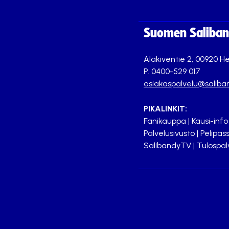
Suomen Saliband
Alakiventie 2, 00920 He
P. 0400-529 017
asiakaspalvelu@saliban
PIKALINKIT:
Fanikauppa
|
Kausi-info
Palvelusivusto
|
Pelipass
SalibandyTV
|
Tulospal