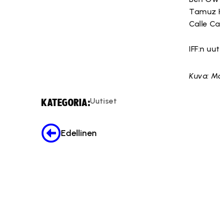
Tamuz Hi
Calle Ca
IFF:n u
Kuva: Ma
Uutiset
KATEGORIA:
Edellinen