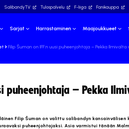
SalibandyTV
Tulospalvelu
F-liiga
Fanikauppa
Sarjat
Harrastaminen
Maajoukkueet
et
Filip Šuman on IFF:n uusi puheenjohtaja – Pekka Ilmivalta v
si puheenjohtaja – Pekka Ilmi
läinen Filip Šuman on valittu salibandyn kansainvälisen 
euraavaksi puheenjohtajaksi. Asia varmistui tänään Ma