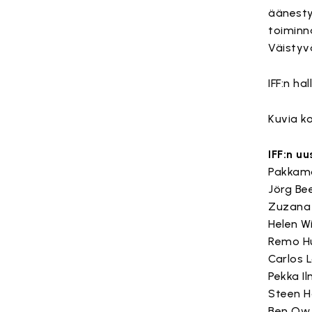
äänestyk
toiminn
Väistyv
IFF:n ha
Kuvia k
IFF:n uu
Pakkamo
Jörg Bee
Zuzana 
Helen Wi
Remo Hu
Carlos 
Pekka Il
Steen 
Ben Ow (