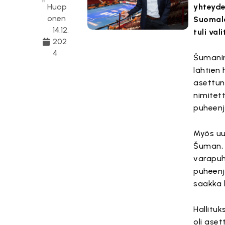
Huop
yhteyde
onen
Suomala
14.12.
tuli val
202
4
Šumanin
lähtien
asettun
nimitet
puheenj
Myös uus
Šuman, 
varapuh
puheenj
saakka 
Hallituk
oli aset