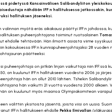
ssä pidetyssä Kansainvälisen Salibandyliiton yleiskoko
isedustaja nähdään IFF:n hallituksessa jatkossakin, kun
ituksi hallituksen jäseneksi.
 valinnan myötä eräs aikakausi päättyi IFF:n johdossa, 
 hallituksen puheenjohtajana toiminut ruotsalainen
Tomas
ut ehdolle tehtävään. Hän ilmoitti asiasta viime syyskuus
tiin kokouksessa IFF:n kunniapuheenjohtajaksi 28 vuoden 
ohtajauran päätteeksi.
i puheenjohtaja on pitkän linjan vaikuttaja niin IFF:ssä 
50, on kuulunut IFF:n hallitukseen vuodesta 2006 ja järje
eenjohtaja hän on ollut 2010 lähtien. Tshekin Salibandyli
ohtajana hän vaikutti 21 vuotta vuodesta 2000 alkaen. 
hän on kuulunut myös maansa Olympiakomitean varapuh
seen valittiin yksitoista jäsentä, joista viisi on uusia. Su
tanut IFF:n hallitukseen ehdolle
Pekka Ilmivallan
(yläkuvass