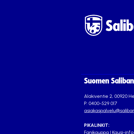
Suomen Saliband
Alakiventie 2, 00920 He
P. 0400-529 017
asiakaspalvelu@saliban
PIKALINKIT:
Fanikauppa
|
Kausi-info