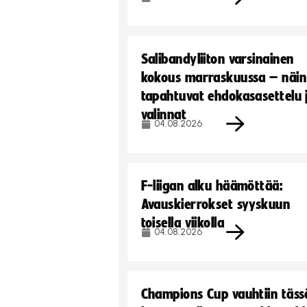
Salibandyliiton varsinainen
kokous marraskuussa – näin
tapahtuvat ehdokasasettelu 
valinnat
04.08.2026
F-liigan alku häämöttää:
Avauskierrokset syyskuun
toisella viikolla
04.08.2026
Champions Cup vauhtiin täss