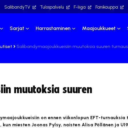
SalibandyTV
Tulospalvelu
F-liiga
Fanikauppa
Sarjat
Harrastaminen
Maajoukkueet
utiset
Salibandymaajoukkueisiin muutoksia suuren turnausv
iin muutoksia suuren
maajoukkueisiin on ennen viikonlopun EFT-turnauksia t
 kun miesten Joonas Pylsy, naisten Alisa Pöllänen ja U