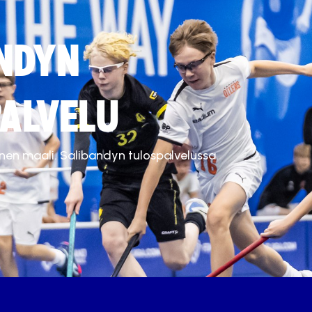
NDYN
ALVELU
inen maali. Salibandyn tulospalvelussa.