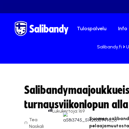
Tulospalvelu
Info
Salibandy.fi
U
Salibandymaajoukkueis
turnausviikonlopun alla
Lukukertoja:
169
Suomen salibandy
Tea
pelaajamuutosta,
Naskali