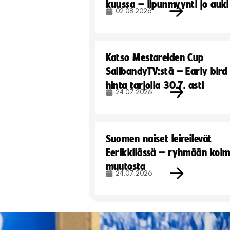
kuussa – lipunmyynti jo auki
02.08.2026
Katso Mestareiden Cup
SalibandyTV:stä – Early bird
hinta tarjolla 30.7. asti
24.07.2026
Suomen naiset leireilevät
Eerikkilässä – ryhmään kol
muutosta
24.07.2026