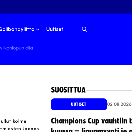
Salibandyliitto
Uutiset
iikonlopun alla
SUOSITTUA
02.08.2026
UUTISET
Champions Cup vauhtiin 
ullut kolme
19-miesten Joonas
kuussa – lipunmyynti jo 