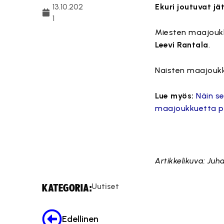
13.10.202
Ekuri joutuvat jä
1
Miesten maajouk
Leevi Rantala
.
Naisten maajoukk
Lue myös:
Näin s
maajoukkuetta pe
Artikkelikuva: Ju
Uutiset
KATEGORIA:
Edellinen