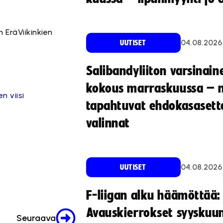
n EräViikinkien
04.08.2026
UUTISET
Salibandyliiton varsinain
kokous marraskuussa – 
 viisi
tapahtuvat ehdokasasette
valinnat
04.08.2026
UUTISET
F-liigan alku häämöttää:
Avauskierrokset syyskuu
Seuraava