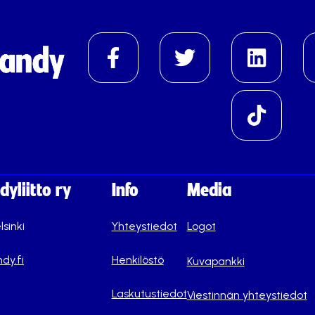
yliitto ry
Info
Media
lsinki
Yhteystiedot
Logot
dy.fi
Henkilöstö
Kuvapankki
Laskutustiedot
Viestinnän yhteystiedot