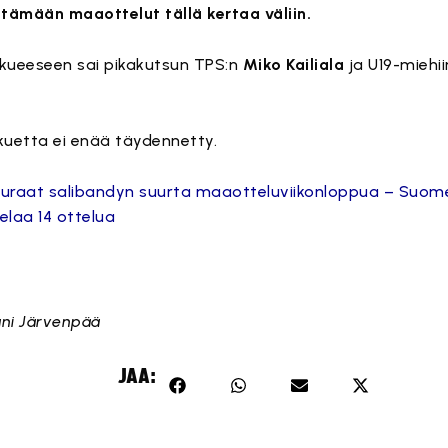
ttämään maaottelut tällä kertaa väliin.
kueeseen sai pikakutsun TPS:n
Miko Kailiala
ja U19-miehii
uetta ei enää täydennetty.
euraat salibandyn suurta maaotteluviikonloppua – Suomen
laa 14 ottelua
hani Järvenpää
JAA: