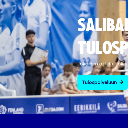
SALIBA
TULOSP
Jokainen ottelu. Joka
Tulospalveluun