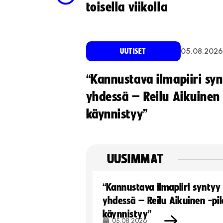
toisella viikolla
05.08.2026
UUTISET
“Kannustava ilmapiiri sy
yhdessä – Reilu Aikuinen 
käynnistyy”
UUSIMMAT
“Kannustava ilmapiiri syntyy
yhdessä – Reilu Aikuinen -pil
käynnistyy”
05.08.2026