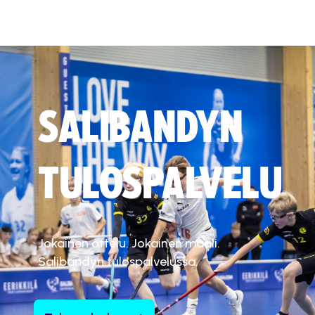
SALIBANDYN
TULOSPALVELU
Jokainen ottelu. Jokainen maali.
Salibandyn tulospalvelussa.