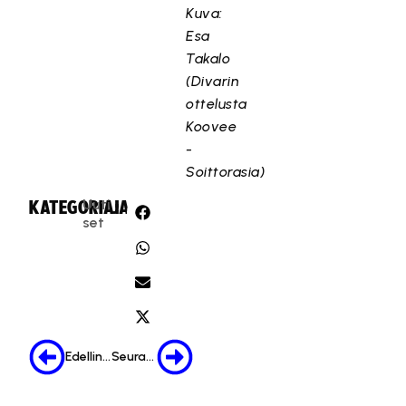
Kuva:
Esa
Takalo
(Divarin
ottelusta
Koovee
-
Soittorasia)
Uuti
KATEGORIA:
JAA:
set
Edellinen
Seuraava