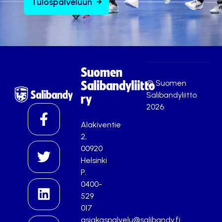
Tulospalveluun
Suomen
© Suomen
Salibandyliitto
Salibandyliitto
ry
2026
Alakiventie
2,
00920
Helsinki
P.
0400-
529
017
asiakaspalvelu@salibandy.fi