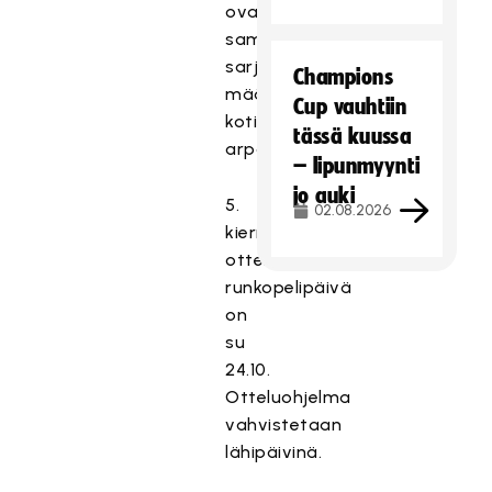
ovat
samalta
sarjatasolta,
Champions
määritteli
Cup vauhtiin
kotiedun
tässä kuussa
arpa.
– lipunmyynti
jo auki
5.
02.08.2026
kierroksen
otteluiden
runkopelipäivä
on
su
24.10.
Otteluohjelma
vahvistetaan
lähipäivinä.