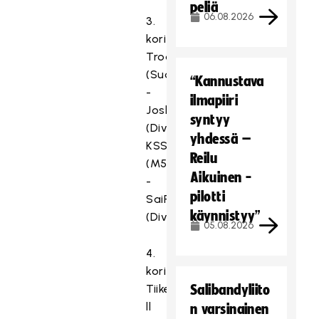
peliä
06.08.2026
3.
kori
Troopers
(Suomisarja)
“Kannustava
-
ilmapiiri
Josba
syntyy
(Divari)
yhdessä –
KSS
Reilu
(M5D)
Aikuinen -
-
pilotti
SaiPa
käynnistyy”
(Divari)
05.08.2026
4.
kori
Tiikerit
Salibandyliito
ll
n varsinainen