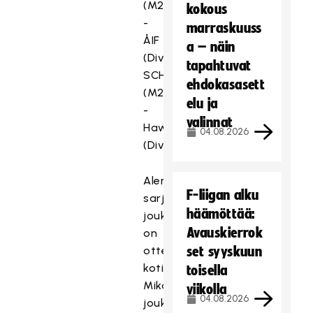
(M2D)
kokous
-
marraskuuss
ÅIF
a – näin
(Divari)
tapahtuvat
SCH
ehdokasasett
(M2D)
elu ja
-
valinnat
Hawks
04.08.2026
(Divari)
Alemman
F-liigan alku
sarjatason
häämöttää:
joukkueella
Avauskierrok
on
ottelupareissa
set syyskuun
kotietu.
toisella
Mikäli
viikolla
04.08.2026
joukkueet