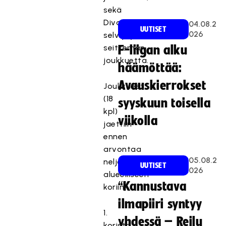
sekä
Divarikierrokselta
04.08.2
UUTISET
026
selviytyneet
seitsemän
F-liigan alku
joukkuetta.
häämöttää:
Avauskierrokset
Joukkueet
(18
syyskuun toisella
kpl)
viikolla
jaettiin
ennen
arvontaa
05.08.2
neljään
UUTISET
026
alueelliseen
“Kannustava
koriin.
ilmapiiri syntyy
1.
yhdessä – Reilu
korista