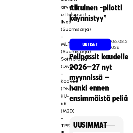
Aikuinen -pilotti
arvotut
otteluparit
käynnistyy”
Ilves
(Suomisarja)
-
06.08.2
MLT
UUTISET
026
(Suomisarja)
Pelipassit kaudelle
Soittorasia
2026–27 nyt
(Divari)
-
myynnissä –
Koovee
hanki ennen
(Divari)
KU-
ensimmäistä peliä
68
(M2D)
-
UUSIMMAT
TPS