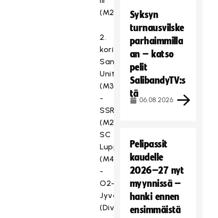
lll
(M2D)
Syksyn
turnausvilske
2.
parhaimmilla
kori
an – katso
Santa’s
pelit
United
SalibandyTV:s
(M3D)
tä
-
06.08.2026
SSRA
(M2D)
SC
Pelipassit
Luppo
kaudelle
(M4D)
2026–27 nyt
-
myynnissä –
O2-
Jyväskylä
hanki ennen
(Divari)
ensimmäistä