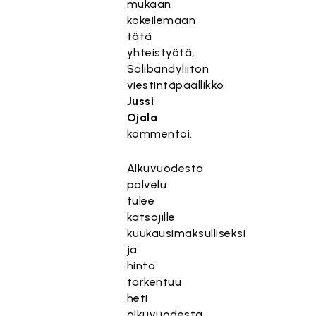
mukaan
kokeilemaan
tätä
yhteistyötä,
Salibandyliiton
viestintäpäällikkö
Jussi
Ojala
kommentoi.
Alkuvuodesta
palvelu
tulee
katsojille
kuukausimaksulliseksi
ja
hinta
tarkentuu
heti
alkuvuodesta.