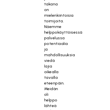
takana
on
mielenkiintoisia
toimijoita.
Näemme
helppokäyttöisessä
palvelussa
potentiaalia
ja
mahdollisuuksia
viedä
lajia
oikealla
tavalla
eteenpäin.
Meidän
oli
helppo
lähteä