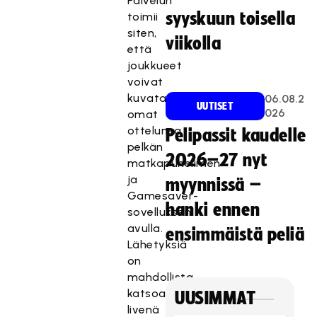
Palvelun
syyskuun toisella
toimii
siten,
viikolla
että
joukkueet
voivat
kuvata
06.08.2
UUTISET
026
omat
ottelunsa
Pelipassit kaudelle
pelkän
2026–27 nyt
matkapuhelimen
ja
myynnissä –
Gamesaver-
hanki ennen
sovelluksen
avulla.
ensimmäistä peliä
Lähetyksiä
on
mahdollista
katsoa
UUSIMMAT
livenä