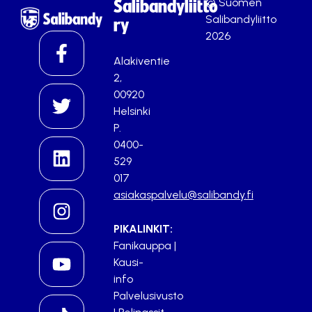
© Suomen
Salibandyliitto
Salibandyliitto
ry
2026
Alakiventie
2,
00920
Helsinki
P.
0400-
529
017
asiakaspalvelu@salibandy.fi
PIKALINKIT:
Fanikauppa
|
Kausi-
info
Palvelusivusto