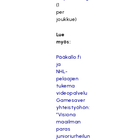
(1
per
joukkue)
Lue
myös:
Pääkallo.fi
ja
NHL-
pelaajien
tukema
videopalvelu
Gamesaver
yhteistyöhön:
”Visiona
maailman
paras
junioriurheilun