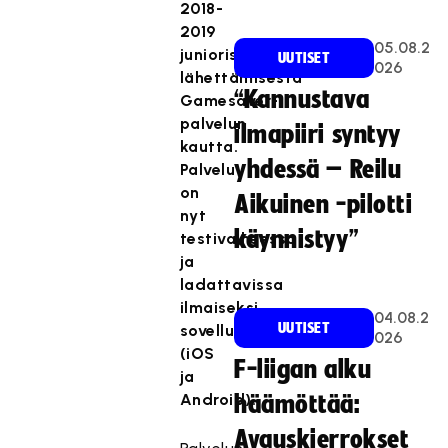
2018-
2019
05.08.2
juniorisalibandyn
UUTISET
026
lähettämisestä
“Kannustava
Gamesaver-
palvelun
ilmapiiri syntyy
kautta.
yhdessä – Reilu
Palvelu
on
Aikuinen -pilotti
nyt
käynnistyy”
testivaiheessa
ja
ladattavissa
ilmaiseksi
04.08.2
UUTISET
sovelluskaupoista
026
(iOS
F-liigan alku
ja
Android).
häämöttää:
Avauskierrokset