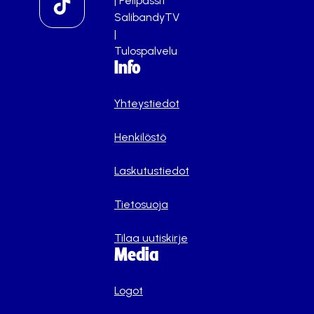
|
Pelipassit
SalibandyTV
|
Tulospalvelu
Info
Yhteystiedot
Henkilöstö
Laskutustiedot
Tietosuoja
Tilaa uutiskirje
Media
Logot