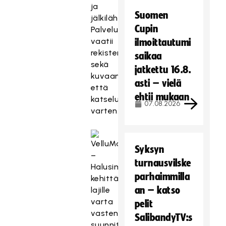
ja
Suomen
jälkilähetyksinä.
Cupin
Palvelu
vaatii
ilmoittautumi
rekisteröitymisen
saikaa
sekä
jatkettu 16.8.
kuvaamista
asti – vielä
että
ehtii mukaan
katselua
07.08.2026
varten.
Syksyn
–
turnausvilske
Halusimme
parhaimmilla
kehittää
an – katso
lajille
varta
pelit
vasten
SalibandyTV:s
suunnitellun