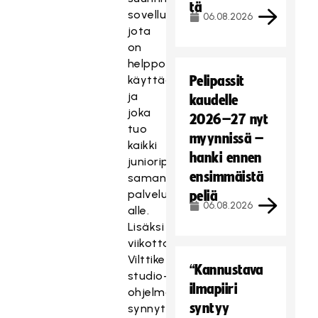
tä
sovelluksen,
06.08.2026
jota
on
helppo
käyttää
Pelipassit
ja
kaudelle
joka
2026–27 nyt
tuo
myynnissä –
kaikki
hanki ennen
junioripelit
ensimmäistä
saman
palvelun
peliä
06.08.2026
alle.
Lisäksi
viikottaiset
Vilttiketju-
“Kannustava
studio-
ilmapiiri
ohjelmat
syntyy
synnyttävät