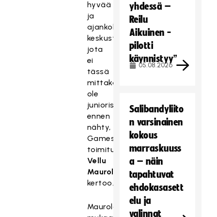
hyvää
yhdessä –
ja
Reilu
ajankohtaista
Aikuinen -
keskustelua,
pilotti
jota
käynnistyy”
ei
05.08.2026
tässä
mittakaavassa
ole
juniorisalibandyssä
Salibandyliito
ennen
n varsinainen
nähty,
kokous
Gamesaverin
marraskuuss
toimitusjohtaja
Vellu
a – näin
Maurola
(
kuvassa
)
tapahtuvat
kertoo.
ehdokasasett
elu ja
Maurolan
valinnat