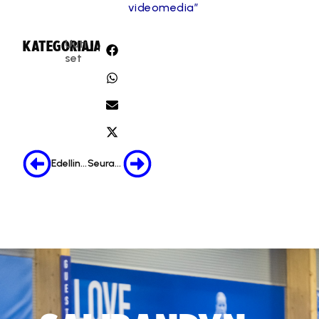
videomedia”
Uuti
KATEGORIA:
JAA:
set
Edellinen
Seuraava