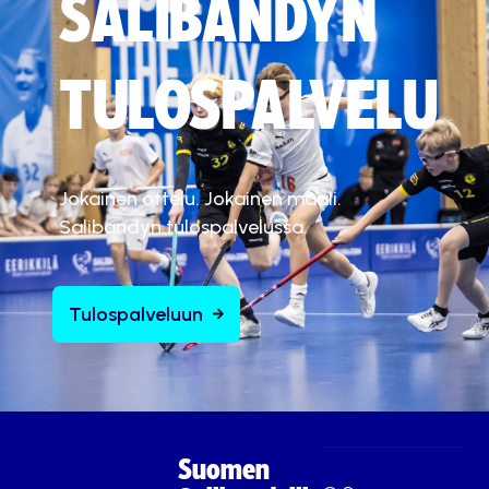
SALIBANDYN
TULOSPALVELU
Jokainen ottelu. Jokainen maali.
Salibandyn tulospalvelussa.
Tulospalveluun
Suomen