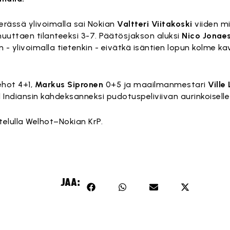
 erässä ylivoimalla sai Nokian
Valtteri Viitakoski
viiden mi
 muuttaen tilanteeksi 3-7. Päätösjakson aluksi
Nico Jonae
n - ylivoimalla tietenkin - eivätkä isäntien lopun kolme 
ehot 4+1,
Markus Sipronen
0+5 ja maailmanmestari
Ville
 Indiansin kahdeksanneksi pudotuspeliviivan aurinkoiselle 
telulla Welhot–Nokian KrP.
JAA: