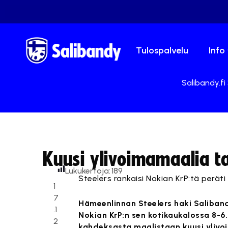
Tulospalvelu
Info
Salibandy.fi
Kuusi ylivoimamaalia ta
Lukukertoja:
189
Steelers rankaisi Nokian KrP:tä peräti 
1
7
Hämeenlinnan Steelers haki Saliban
.1
Nokian KrP:n sen kotikaukalossa 8-6.
2
kahdeksasta maalistaan kuusi ylivoi