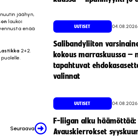
nuutin jäähyn,
son
laukoi
04.08.2026
UUTISET
kavennusta enää
Salibandyliiton varsinain
 Lastikka
2+2.
kokous marraskuussa – 
puolelle.
tapahtuvat ehdokasasette
valinnat
04.08.2026
UUTISET
F-liigan alku häämöttää:
Seuraava
Avauskierrokset syyskuu