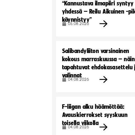
“Kannustava ilmapiiri syntyy
yhdessä – Reilu Aikuinen -pil
käynnistyy”
05.08.2026
Salibandyliiton varsinainen
kokous marraskuussa – näin
tapahtuvat ehdokasasettelu 
valinnat
04.08.2026
F-liigan alku häämöttää:
Avauskierrokset syyskuun
toisella viikolla
04.08.2026