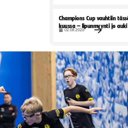
Champions Cup vauhtiin täss
kuussa – lipunmyynti jo auki
02.08.2026