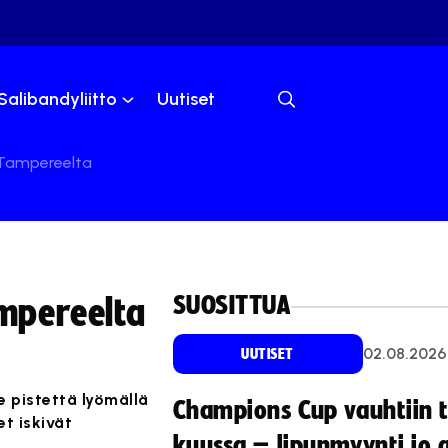
Salibandyliitto
Uutiset
t Tampereelta
SUOSITTUA
ampereelta
02.08.2026
UUTISET
 pistettä lyömällä
Champions Cup vauhtiin 
et iskivät
kuussa – lipunmyynti jo 