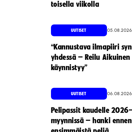
toisella viikolla
05.08.2026
UUTISET
“Kannustava ilmapiiri sy
yhdessä – Reilu Aikuinen 
käynnistyy”
06.08.2026
UUTISET
Pelipassit kaudelle 2026
myynnissä – hanki ennen
ensimmäistä peliä