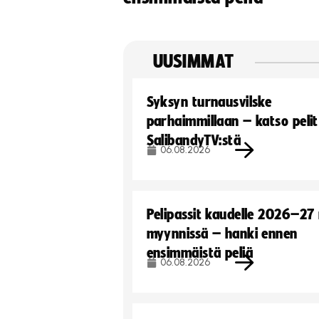
UUSIMMAT
Syksyn turnausvilske
parhaimmillaan – katso pelit
SalibandyTV:stä
06.08.2026
Pelipassit kaudelle 2026–27
myynnissä – hanki ennen
ensimmäistä peliä
06.08.2026