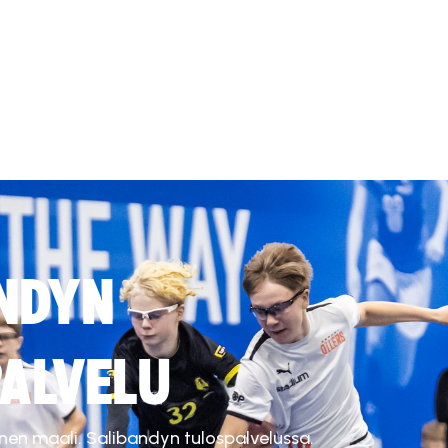
NDYN
ALVELU
inen maali. Salibandyn tulospalvelussa.