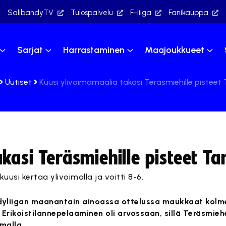
SalibandyTV
Tulospalvelu
F-liiga
Fanikauppa
Sarjat
Harrastaminen
Maajoukkueet
Uutiset
Kuusi ylivoimamaalia takasi Teräsmiehille pistee
kasi Teräsmiehille pisteet T
kuusi kertaa ylivoimalla ja voitti 8-6.
dyliigan maanantain ainoassa ottelussa maukkaat kolme
 Erikoistilannepelaaminen oli arvossaan, sillä Teräsmieh
malla.