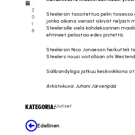
.
2
Steelersin tasoitettua pelin toisessa
0
jonka aikana vieraat iskivät neljästi
1
Steelersille vielä kahdeksannen maali
8
ehtineet pelastaa edes pistettä.
Steelersin Nico Jonaeson herkutteli t
Steelers nousi voitollaan ohi Westend
Salibandyliiga jatkuu keskiviikkona ot
Arkistokuva: Juhani Järvenpää
Uutiset
KATEGORIA:
Edellinen