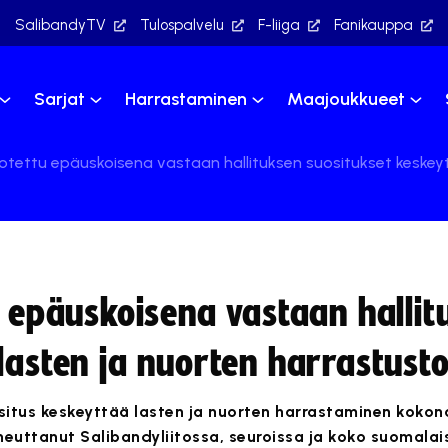
SalibandyTV
Tulospalvelu
F-liiga
Fanikauppa
Sarjat
Harrastaminen
Maajoukkueet
 otettu epäuskoisena vastaan hallituksen suositukset keskey
u epäuskoisena vastaan hallit
lasten ja nuorten harrastust
ositus keskeyttää lasten ja nuorten harrastaminen kokon
heuttanut Salibandyliitossa, seuroissa ja koko suomala