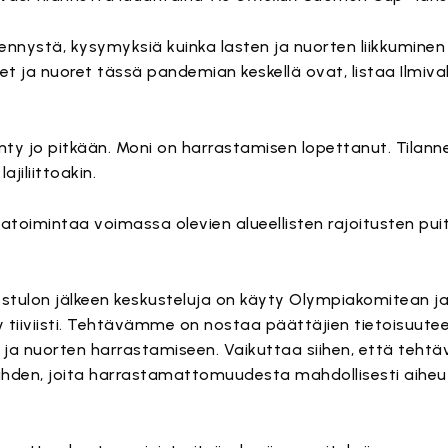
ystä, kysymyksiä kuinka lasten ja nuorten liikkuminen
et ja nuoret tässä pandemian keskellä ovat, listaa Ilmival
nty jo pitkään. Moni on harrastamisen lopettanut. Tilanne
ajiliittoakin.
atoimintaa voimassa olevien alueellisten rajoitusten pui
ostulon jälkeen keskusteluja on käyty Olympiakomitean ja l
y tiiviisti. Tehtävämme on nostaa päättäjien tietoisuute
 ja nuorten harrastamiseen. Vaikuttaa siihen, että teht
ähden, joita harrastamattomuudesta mahdollisesti aiheut