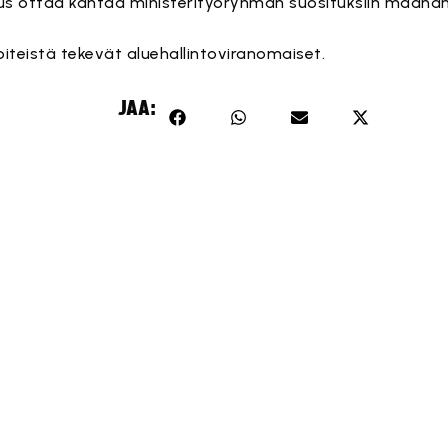
s ottaa kantaa ministerityöryhmän suosituksiin maanant
iteistä tekevät aluehallintoviranomaiset.
JAA: