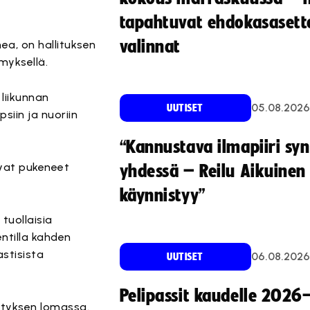
tapahtuvat ehdokasasette
valinnat
ea, on hallituksen
myksellä.
 liikunnan
05.08.2026
UUTISET
siin ja nuoriin
“Kannustava ilmapiiri sy
at pukeneet
yhdessä – Reilu Aikuinen 
käynnistyy”
tuollaisia
entilla kahden
stisista
06.08.2026
UUTISET
Pelipassit kaudelle 2026
tyksen lomassa.