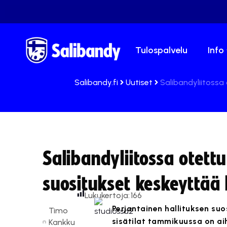
Tulospalvelu
Info
Salibandy.fi
Uutiset
Salibandyliitossa
Salibandyliitossa otett
suositukset keskeyttää 
Lukukertoja:
166
Perjantainen hallituksen su
Timo
sisätilat tammikuussa on ai
Kankku