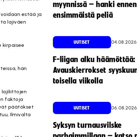
myynnissä – hanki ennen
ensimmäistä peliä
 voidaan estää ja
ta lajiväen
04.08.2026
UUTISET
 kirpaisee
F-liigan alku häämöttää:
tteissa, hän
Avauskierrokset syyskuu
toisella viikolla
ajiliittojen
en faktoja
ävät päätökset
06.08.2026
UUTISET
uu, Ilmivalta
Syksyn turnausvilske
parhaimmillaan – katso p