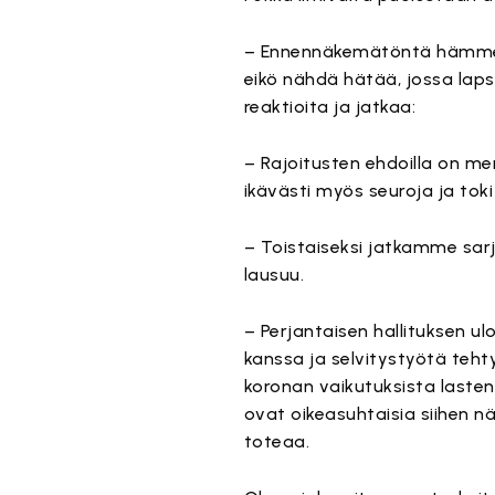
– Ennennäkemätöntä hämmenn
eikö nähdä hätää, jossa laps
reaktioita ja jatkaa:
– Rajoitusten ehdoilla on me
ikävästi myös seuroja ja toki l
– Toistaiseksi jatkamme sarj
lausuu.
– Perjantaisen hallituksen ul
kanssa ja selvitystyötä teht
koronan vaikutuksista lasten
ovat oikeasuhtaisia siihen n
toteaa.