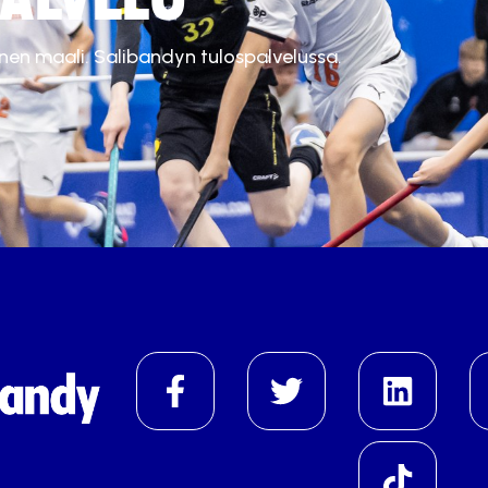
inen maali. Salibandyn tulospalvelussa.