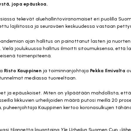
stä, jopa epäuskoa.
siassa tekevät aluehallintoviranomaiset eri puolilla Suom
ettu lajiliitossa ja seuraväen keskuudessa vastaan petty
 pandemian ajan hallitus on painottanut lasten ja nuorten
Vielä joulukuussa hallitus ilmoitti sitoumuksensa, että lap
meisenä toimenpiteenä.
ja
Risto Kauppinen
ja toiminnanjohtaja
Pekka Ilmivalta
ov
 tunnelmat mediassa tuoreeltaan.
t ja epäuskoiset. Miten on ylipäätään mahdollista, että 
seilla liikkuvien urheilijoiden määrä putosi meillä 20 pros
, puheenjohtaja Kauppinen kertoo koronasulkujen tähäna
vasi tilannetta lauantaina
Yle Urheilun
Suomen Cup -lähe