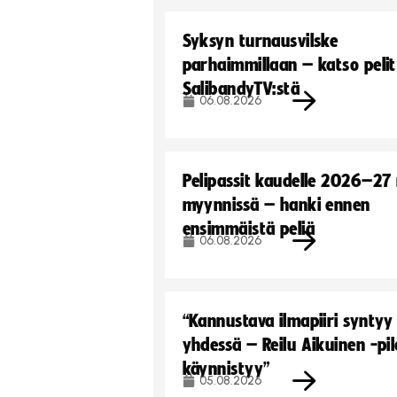
Syksyn turnausvilske
parhaimmillaan – katso pelit
SalibandyTV:stä
06.08.2026
Pelipassit kaudelle 2026–27
myynnissä – hanki ennen
ensimmäistä peliä
06.08.2026
“Kannustava ilmapiiri syntyy
yhdessä – Reilu Aikuinen -pil
käynnistyy”
05.08.2026