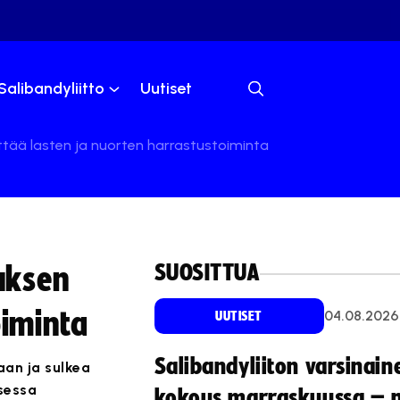
Salibandyliitto
Uutiset
ttää lasten ja nuorten harrastustoiminta
SUOSITTUA
uksen
oiminta
04.08.2026
UUTISET
Salibandyliiton varsinain
aan ja sulkea
isessa
kokous marraskuussa – 