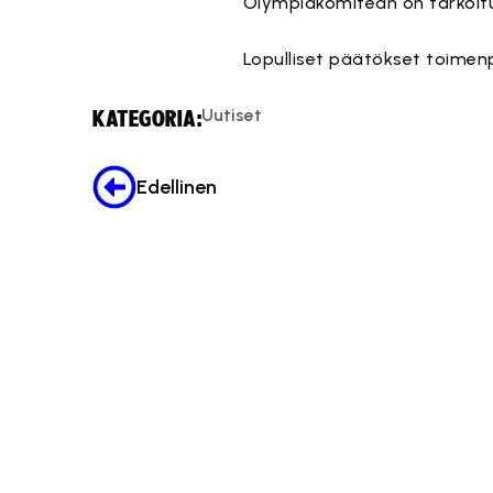
Olympiakomitean on tarkoitu
Lopulliset päätökset toimenp
Uutiset
KATEGORIA:
Edellinen