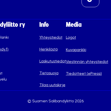
yliitto ry
Info
Media
lsinki
Yhteystiedot
Logot
dy.fi
Henkilöstö
Kuvapankki
Laskutustiedot
Viestinnän yhteystiedot
Tietosuoja
it
Tiedotteet (ePressi)
velu
Tilaa uutiskirje
© Suomen Salibandyliitto 2026