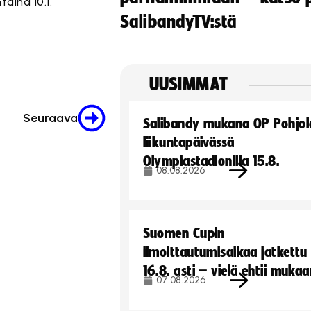
aina 10.1.
SalibandyTV:stä
UUSIMMAT
Seuraava
Salibandy mukana OP Pohjol
liikuntapäivässä
Olympiastadionilla 15.8.
08.08.2026
Suomen Cupin
ilmoittautumisaikaa jatkettu
16.8. asti – vielä ehtii muka
07.08.2026