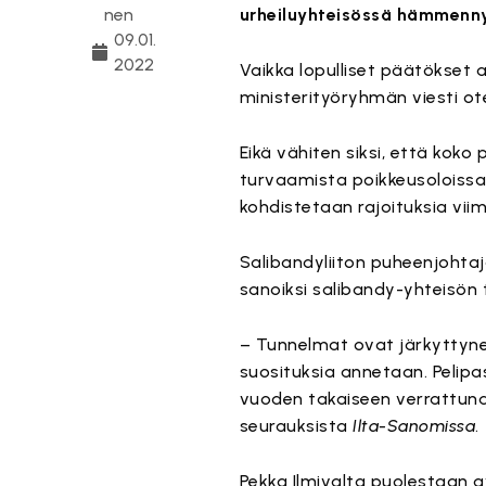
nen
urheiluyhteisössä hämmenny
09.01.
2022
Vaikka lopulliset päätökset a
ministerityöryhmän viesti ot
Eikä vähiten siksi, että koko
turvaamista poikkeusoloissa. 
kohdistetaan rajoituksia vii
Salibandyliiton puheenjohta
sanoiksi salibandy-yhteisön
– Tunnelmat ovat järkyttynee
suosituksia annetaan. Pelipas
vuoden takaiseen verrattuna
seurauksista
Ilta-Sanomissa
.
Pekka Ilmivalta puolestaan a