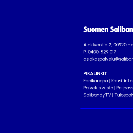
Suomen Saliband
Alakiventie 2, 00920 He
P. 0400-529 017
asiakaspalvelu@saliban
PIKALINKIT:
Fanikauppa
|
Kausi-info
Palvelusivusto
|
Pelipass
SalibandyTV
|
Tulospal