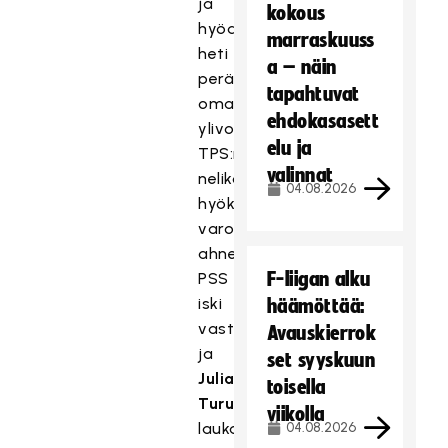
ja
kokous
hyödynsi
marraskuuss
heti
a – näin
perään
tapahtuvat
oman
ehdokasasett
ylivoimansa.
elu ja
TPS:n
valinnat
nelikon
04.08.2026
hyökättyä
varomattoman
ahneesti
F-liigan alku
PSS
iski
häämöttää:
vastaan
Avauskierrok
ja
set syyskuun
Julia
toisella
Turusen
viikolla
laukaus
04.08.2026