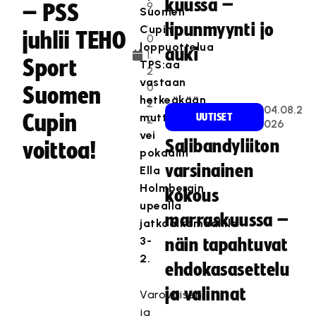
kuussa –
9
– PSS
Suomen
.
lipunmyynti jo
Cupin
juhlii TEHO
0
loppuottelua
auki
1.
Sport
TPS:aa
2
vastaan
0
Suomen
hetkeäkään
2
04.08.2
Cupin
mutta
UUTISET
2
026
vei
Salibandyliiton
voittoa!
pokaalin
varsinainen
Ella
Holmbergin
kokous
upealla
marraskuussa –
jatkoaikamaalilla
3-
näin tapahtuvat
2.
ehdokasasettelu
ja valinnat
Varovaisen
ja