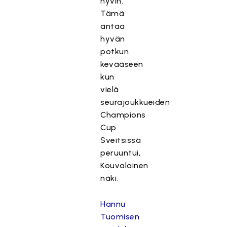
hyvin.
Tämä
antaa
hyvän
potkun
kevääseen
kun
vielä
T
seurajoukkueiden
ä
Champions
m
Cup
ä
Sveitsissä
s
peruuntui,
i
Kouvalainen
s
näki.
ä
l
Hannu
t
Tuomisen
ö