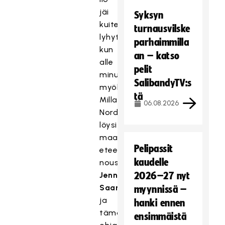
jäi
Syksyn
kuitenkin
turnausvilske
lyhytaikaiseksi,
parhaimmilla
kun
an – katso
alle
pelit
minuutti
SalibandyTV:s
myöhemmin
tä
Milla
06.08.2026
Nordlund
löysi
maalin
Pelipassit
eteen
kaudelle
nousseen
Jenna
2026–27 nyt
Saarion
myynnissä –
ja
hanki ennen
tämä
ensimmäistä