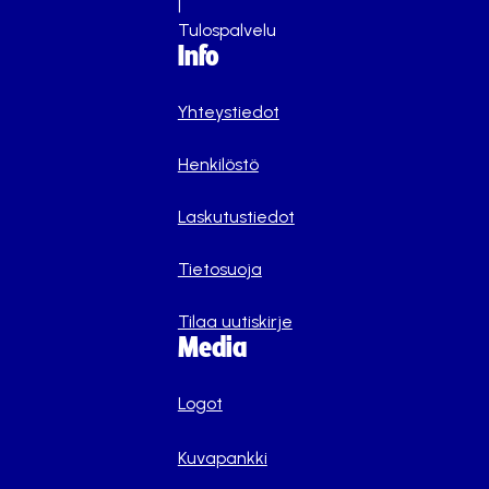
|
Tulospalvelu
Info
Yhteystiedot
Henkilöstö
Laskutustiedot
Tietosuoja
Tilaa uutiskirje
Media
Logot
Kuvapankki