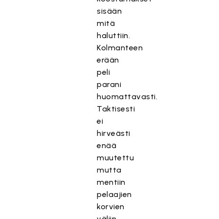
sisään
mitä
haluttiin.
Kolmanteen
erään
peli
parani
huomattavasti.
Taktisesti
ei
hirveästi
enää
muutettu
mutta
mentiin
pelaajien
korvien
väliin,