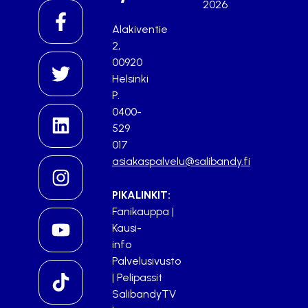
2026
Alakiventie
2,
00920
Helsinki
P.
0400-
529
017
asiakaspalvelu@salibandy.fi
PIKALINKIT:
Fanikauppa
|
Kausi-
info
Palvelusivusto
|
Pelipassit
SalibandyTV