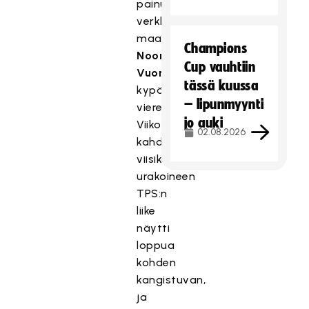
painui
verkkoon
maalivahti
Champions
Noora
Cup vauhtiin
Vuorelan
tässä kuussa
kypärän
– lipunmyynti
vierestä.
jo auki
Viikonlopun
02.08.2026
kahdella
viisikolla
urakoineen
TPS:n
liike
näytti
loppua
kohden
kangistuvan,
ja