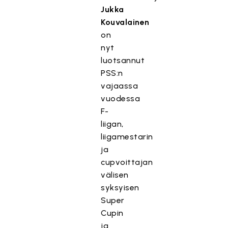
Jukka
Kouvalainen
on
nyt
luotsannut
PSS:n
vajaassa
vuodessa
F-
liigan,
liigamestarin
ja
cupvoittajan
välisen
syksyisen
Super
Cupin
ja