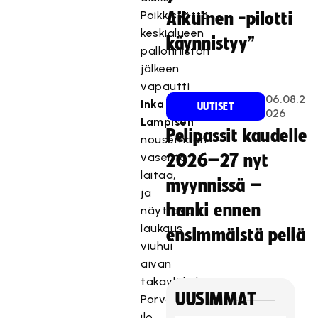
Poikkisyöttö
Aikuinen -pilotti
keskialueen
käynnistyy”
pallonriiston
jälkeen
vapautti
06.08.2
Inka
UUTISET
026
Lampisen
Pelipassit kaudelle
nousemaan
vasenta
2026–27 nyt
laitaa,
myynnissä –
ja
hanki ennen
näyttävä
laukaus
ensimmäistä peliä
viuhui
aivan
takayläkulmaan.
UUSIMMAT
Porvoolaisten
ilo