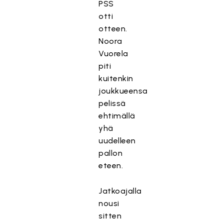
PSS
otti
otteen.
Noora
Vuorela
piti
kuitenkin
joukkueensa
pelissä
ehtimällä
yhä
uudelleen
pallon
eteen.
Jatkoajalla
nousi
sitten