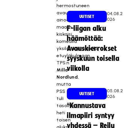
hermostuneen
avauserän
04.08.2
UUTISET
026
ainoan
maalin
F-liigan alku
kiskaisi
häämöttää:
komealla
Avauskierrokset
yksilösuorituksella
etuyläkulmaan
syyskuun toisella
TPS:n
viikolla
Milla
Nordlund
,
mutta
05.08.2
PSS
UUTISET
026
tuli
“Kannustava
tasoihin
heti
ilmapiiri syntyy
toisen
yhdessä – Reilu
aluksi.