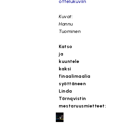
ottelukuviin
o
n
e
Kuvat:
s
Hannu
t
Tuominen
e
t
Katso
t
ja
y
kuuntele
,
kaksi
k
finaalimaalia
o
syöttäneen
s
k
Linda
a
Törnqvistin
s
mestaruusmietteet:
e
v
a
a