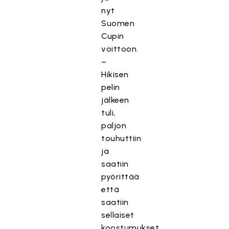
nyt
Suomen
Cupin
voittoon.
–
Hikisen
pelin
jälkeen
tuli,
paljon
touhuttiin
ja
saatiin
pyörittää
että
saatiin
sellaiset
koostumukset