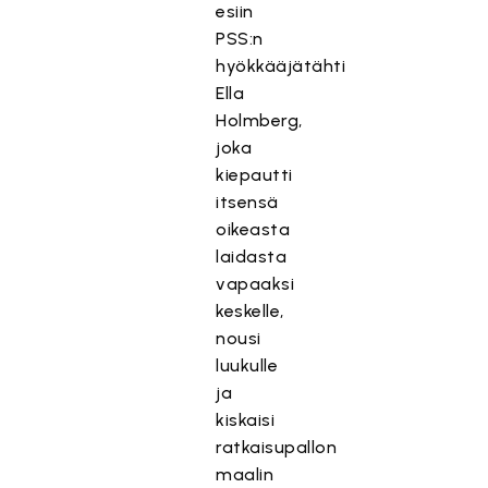
esiin
PSS:n
hyökkääjätähti
Ella
Holmberg,
joka
kiepautti
itsensä
oikeasta
laidasta
vapaaksi
keskelle,
nousi
luukulle
ja
kiskaisi
ratkaisupallon
maalin