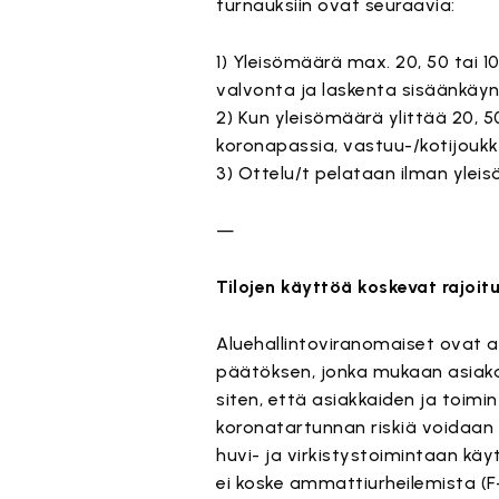
turnauksiin ovat seuraavia:
1) Yleisömäärä max. 20, 50 tai 1
valvonta ja laskenta sisäänkäynn
2) Kun yleisömäärä ylittää 20, 50
koronapassia, vastuu-/kotijoukku
3) Ottelu/t pelataan ilman yleis
—
Tilojen käyttöä koskevat rajoit
Aluehallintoviranomaiset ovat ant
päätöksen, jonka mukaan asiakas-
siten, että asiakkaiden ja toim
koronatartunnan riskiä voidaan 
huvi- ja virkistystoimintaan käyt
ei koske ammattiurheilemista (F-l