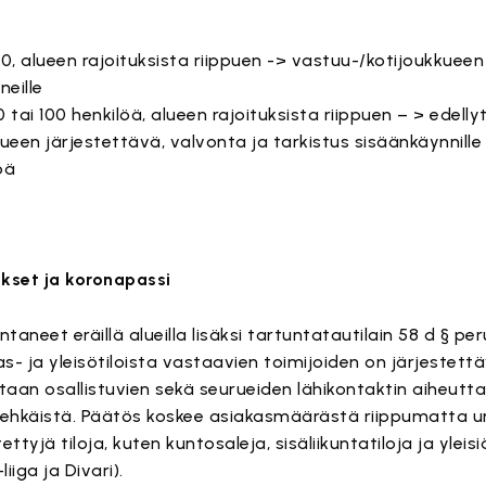
00, alueen rajoituksista riippuen -> vastuu-/kotijoukkueen
eille
 tai 100 henkilöä, alueen rajoituksista riippuen – > edell
een järjestettävä, valvonta ja tarkistus sisäänkäynnille
öä
ukset ja koronapassi
aneet eräillä alueilla lisäksi tartuntatautilain 58 d § per
 ja yleisötiloista vastaavien toimijoiden on järjestettä
intaan osallistuvien sekä seurueiden lähikontaktin aiheut
ehkäistä. Päätös koskee asiakasmäärästä riippumatta urhe
ettyjä tiloja, kuten kuntosaleja, sisäliikuntatiloja ja ylei
iiga ja Divari).