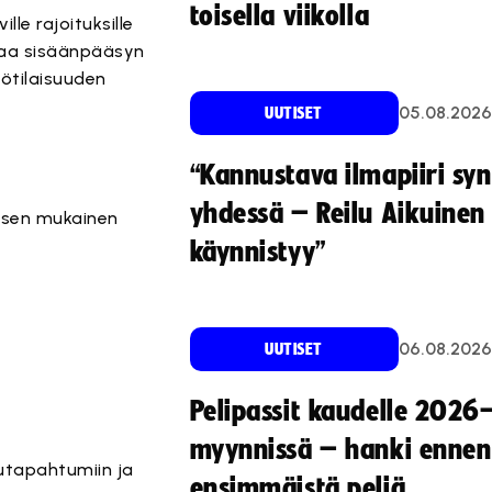
toisella viikolla
le rajoituksille
staa sisäänpääsyn
ötilaisuuden
05.08.2026
UUTISET
“Kannustava ilmapiiri sy
yhdessä – Reilu Aikuinen 
ksen mukainen
käynnistyy”
06.08.2026
UUTISET
Pelipassit kaudelle 2026
myynnissä – hanki ennen
utapahtumiin ja
ensimmäistä peliä