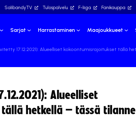
SalibandyTV
Tulospalvelu
F-liiga
Fanikauppa
Sarjat
Harrastaminen
Maajoukkueet
itetty 17.12.2021): Alueelliset kokoontumisrajoitukset tällä he
7.12.2021): Alueelliset
ällä hetkellä – tässä tilanne