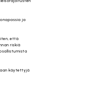
yleisörajoitusten
oronapassia ja
iten, että
nnan riskiä
osallistumista
taan käytettyjä