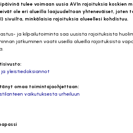
ähipäivinä tulee voimaan uusia AVIn rajoituksia koskien 
eivät ole eri alueilla laajuudeltaan yhteneväiset, joten 
) sivuilta, minkälaisia rajoituksia alueellesi kohdistuu.
rastus- ja kilpailutoiminta saa uusista rajoituksista huol
innan jatkuminen vaatii useilla alueilla rajoituksista va
a.
tisivusto:
 ja yleistiedoksiannot
ttänyt omaa toimintajaohjettaan:
stilanteen vaikutuksesta urheiluun
napassi