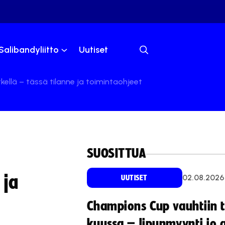
Salibandyliitto
Uutiset
tkellä – tässä tilanne ja toimintaohjeet
SUOSITTUA
 ja
02.08.2026
UUTISET
Champions Cup vauhtiin 
kuussa – lipunmyynti jo 