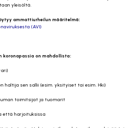
aan yleisöltä.
löytyy ammattiurheilun määritelmä:
naviruksesta (AVI)
n koronapassia on mahdollista:
ari)
haltija sen sallii (esim. yksityiset tai esim. Hki)
htuman toimitsijat ja tuomarit
a että harjoituksissa