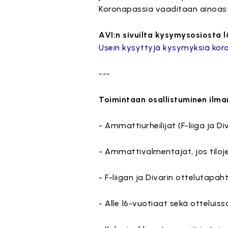
Koronapassia vaaditaan ainoast
AVI:n sivuilta kysymysosiosta 
Usein kysyttyjä kysymyksiä koro
---
Toimintaan osallistuminen ilma
- Ammattiurheilijat (F-liiga ja Div
- Ammattivalmentajat, jos tilojen 
- F-liigan ja Divarin ottelutapa
- Alle 16-vuotiaat sekä otteluiss