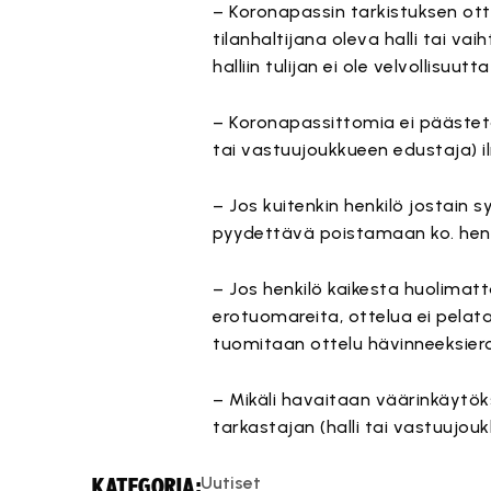
– Koronapassin tarkistuksen ottel
tilanhaltijana oleva halli tai va
halliin tulijan ei ole velvollisuu
– Koronapassittomia ei päästetä h
tai vastuujoukkueen edustaja) il
– Jos kuitenkin henkilö jostain 
pyydettävä poistamaan ko. henk
– Jos henkilö kaikesta huolimat
erotuomareita, ottelua ei pela
tuomitaan ottelu hävinneeksiero,
– Mikäli havaitaan väärinkäytök
tarkastajan (halli tai vastuujo
Uutiset
KATEGORIA: