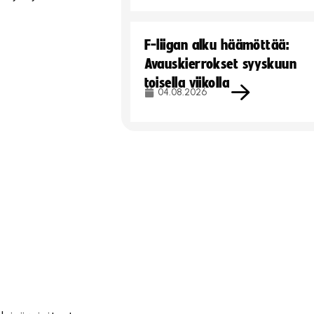
F-liigan alku häämöttää:
Avauskierrokset syyskuun
toisella viikolla
04.08.2026