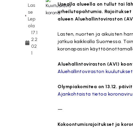
Usealla alueella on tullut tai l
Las
urheilutapahtumia. Rajoitukset 
se
Lep
alueen Aluehallintoviraston (AVI
ola
17.1
Lasten, nuorten ja aikuisten har
2.2
jatkua kaikkialla Suomessa. Toim
02
koronapassin käyttöönottamall
1
Aluehallintoviraston (AVI) koon
Aluehallintoviraston kuulutukset
Olympiakomitea on 13.12. päivi
Ajankohtaista tietoa koronaviru
—
Kokoontumisrajoitukset ja koro