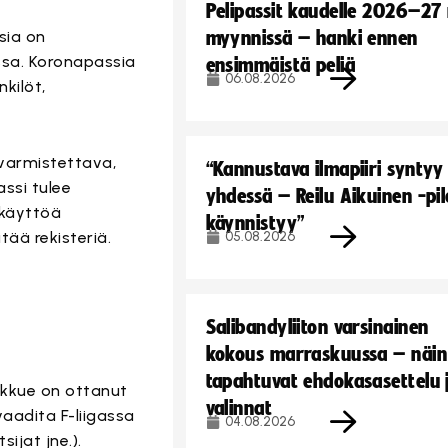
Pelipassit kaudelle 2026–27
sia on
myynnissä – hanki ennen
issa. Koronapassia
ensimmäistä peliä
06.08.2026
nkilöt,
 varmistettava,
“Kannustava ilmapiiri syntyy
assi tulee
yhdessä – Reilu Aikuinen -pil
 käyttöä
käynnistyy”
tää rekisteriä.
05.08.2026
Salibandyliiton varsinainen
kokous marraskuussa – näin
tapahtuvat ehdokasasettelu 
oukkue on ottanut
valinnat
aadita F-liigassa
04.08.2026
ijat jne.).