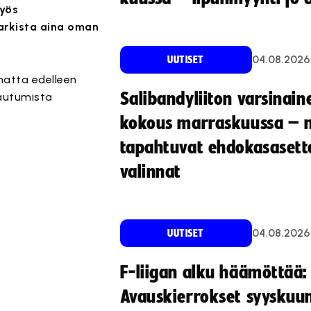
myös
tarkista aina oman
04.08.2026
UUTISET
imatta edelleen
Salibandyliiton varsinain
pautumista
kokous marraskuussa – 
tapahtuvat ehdokasasette
valinnat
04.08.2026
UUTISET
F-liigan alku häämöttää:
Avauskierrokset syyskuu