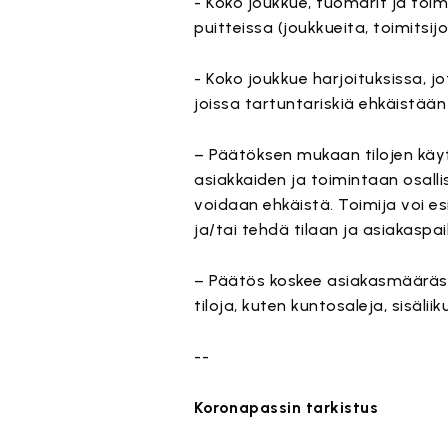
- Koko joukkue, tuomarit ja toimi
puitteissa (joukkueita, toimitsi
- Koko joukkue harjoituksissa, jot
joissa tartuntariskiä ehkäistä
– Päätöksen mukaan tilojen käyt
asiakkaiden ja toimintaan osall
voidaan ehkäistä. Toimija voi e
ja/tai tehdä tilaan ja asiakaspaik
– Päätös koskee asiakasmäärästä 
tiloja, kuten kuntosaleja, sisäliik
--
Koronapassin tarkistus