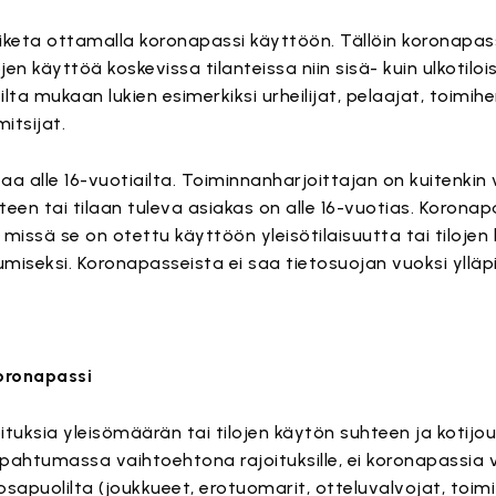
iketa ottamalla koronapassi käyttöön. Tällöin koronapas
ojen käyttöä koskevissa tilanteissa niin sisä- kuin ulkotilo
ilta mukaan lukien esimerkiksi urheilijat, pelaajat, toimihe
itsijat.
aa alle 16-vuotiailta. Toiminnanharjoittajan on kuitenkin
teen tai tilaan tuleva asiakas on alle 16-vuotias. Koronap
 missä se on otettu käyttöön yleisötilaisuutta tai tilojen
miseksi. Koronapasseista ei saa tietosuojan vuoksi ylläpi
koronapassi
ituksia yleisömäärän tai tilojen käytön suhteen ja kotij
ahtumassa vaihtoehtona rajoituksille, ei koronapassia v
apuolilta (joukkueet, erotuomarit, otteluvalvojat, toimits