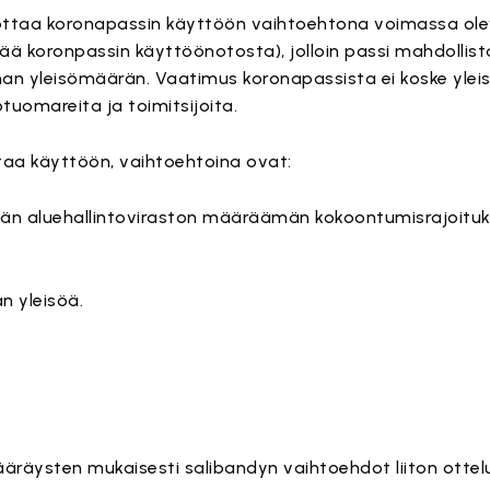
 ottaa koronapassin käyttöön vaihtoehtona voimassa olevil
ättää koronpassin käyttöönotosta), jolloin passi mahdolli
an yleisömäärän. Vaatimus koronapassista ei koske yleis
rotuomareita ja toimitsijoita.
ttaa käyttöön, vaihtoehtoina ovat:
n aluehallintoviraston määräämän kokoontumisrajoitu
n yleisöä.
äräysten mukaisesti salibandyn vaihtoehdot liiton ottel