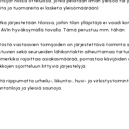
tsijat niissä otteluissa, jotka pelataan ilman yleisöä tai 
joita ja tuomareita ei lasketa yleisömäärään)
ka järjestetään tiloissa, joihin tilan ylläpitäjä ei vaadi k
än AVIn hyväksymällä tavalla. Tämä perustuu mm. tähän:
östä vastaavien toimijoiden on järjestettävä toiminta s
istuvien sekä seurueiden lähikontaktin aiheuttamaa tartu
simerkiksi rajoittaa asiakasmäärää, porrastaa kävijöiden 
kojen sijoitteluun liittyviä järjestelyjä.
riippumatta urheilu-, liikunta-, huvi- ja virkistystoimin
untatiloja ja yleisiä saunoja.