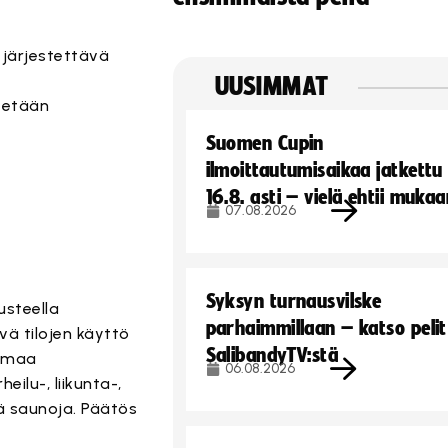
 järjestettävä
UUSIMMAT
ytetään
Suomen Cupin
ilmoittautumisaikaa jatkettu
16.8. asti – vielä ehtii muka
07.08.2026
Syksyn turnausvilske
usteella
parhaimmillaan – katso pelit
vä tilojen käyttö
SalibandyTV:stä
tamaa
06.08.2026
ilu-, liikunta-,
siä saunoja. Päätös