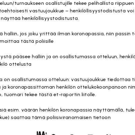
uun/turnaukseen osallistujille tekee pelihallista riippuen
ihtoehtoisesti vastuujoukkue – henkilöllisyystodistusta vo
tta näyttää henkilöllisyystodistusta.
alliin, jos joku yrittää ilman koronapassia, niin passin t
moittaa tästä poliisille
syystä pääsee halliin ja on osallistumassa otteluun, henki
ilö ottelusta
ta on osallistumassa otteluun: vastuujoukkue tiedottaa t
ta ja koronapassittoman henkilön ottelukokoonpanoon ni
 tuomari tekee tästä et-raportin liitolle.
siä esim. väärän henkilön koronapassia näyttämällä, tul
ukkue) saattaa tämä poliisiviranomaisen tietoon
JAA: