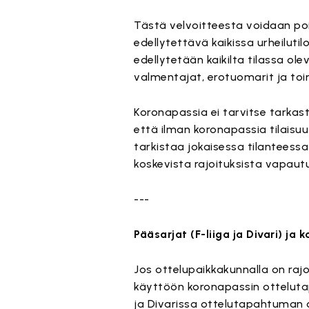
Tästä velvoitteesta voidaan po
edellytettävä kaikissa urheilutil
edellytetään kaikilta tilassa olev
valmentajat, erotuomarit ja toim
Koronapassia ei tarvitse tarkast
että ilman koronapassia tilaisuu
tarkistaa jokaisessa tilanteessa
koskevista rajoituksista vapautu
---
Pääsarjat (F-liiga ja Divari) ja 
Jos ottelupaikkakunnalla on rajo
käyttöön koronapassin ottelutap
ja Divarissa ottelutapahtuman os