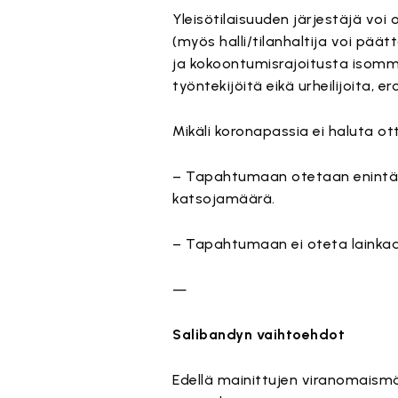
Yleisötilaisuuden järjestäjä voi
(myös halli/tilanhaltija voi pä
ja kokoontumisrajoitusta isomm
työntekijöitä eikä urheilijoita, e
Mikäli koronapassia ei haluta o
– Tapahtumaan otetaan enintää
katsojamäärä.
– Tapahtumaan ei oteta lainkaa
—
Salibandyn vaihtoehdot
Edellä mainittujen viranomaismä