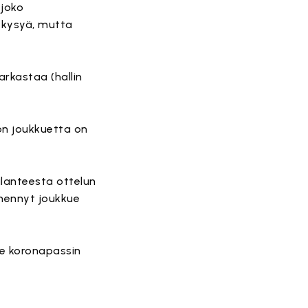
 joko
i kysyä, mutta
arkastaa (hallin
lön joukkuetta on
ilanteesta ottelun
mennyt joukkue
ee koronapassin