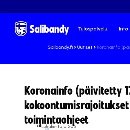
Tulospalvelu
Info
Salibandy.fi
Uutiset
Koronainfo (päiv
Koronainfo (päivitetty 1
kokoontumisrajoitukset t
toimintaohjeet
Lukukertoja:
206