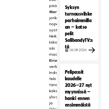
päädyssä
Markus
Syksyn
Markkolalle
,
turnausvilske
jonka
parhaimmilla
nopean
an – katso
syötön
pelit
Heikki
SalibandyTV:s
Iiskola
tä
iski
06.08.2026
maalivahti
Mikko
Kirvesniemen
alta
verkkoon.
Pelipassit
Indians
kaudelle
teki
tänään
2026–27 nyt
kaksi
myynnissä –
ylivoimamaalia
hanki ennen
ja
ensimmäistä