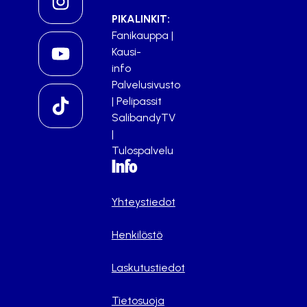
PIKALINKIT:
Fanikauppa
|
Kausi-
info
Palvelusivusto
|
Pelipassit
SalibandyTV
|
Tulospalvelu
Info
Yhteystiedot
Henkilöstö
Laskutustiedot
Tietosuoja