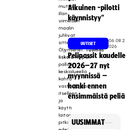
mutta
Aikuinen -pilotti
illan
käynnistyy”
viimeisen
maalin
juhlivat
06.08.2
sittenkin
UUTISET
026
Öljymiehet.
Tuomas
Pelipassit kaudelle
Iiskola
rimpuili
pallon
2026–27 nyt
keskialueella
myynnissä –
kahta
hanki ennen
vastustajaa
itselleen
ensimmäistä peliä
ja
käytti
laitaa
UUSIMMAT
pitkin
edettyään