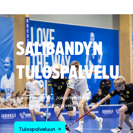
SALIBANDYN
TULOSPALVELU
Jokainen ottelu. Jokainen maali.
Salibandyn tulospalvelussa.
Tulospalveluun