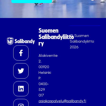
Suomen
© Suomen
Salibandyliitto
Salibandyliitto
ry
2026
Alakiventie
2,
00920
Helsinki
P.
0400-
529
017
asiakaspalvelu@salibandy.fi