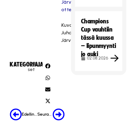
Järvenpään
ottelukuviin
Champions
Kuvat:
Cup vauhtiin
Juhani
tässä kuussa
Järvenpää
– lipunmyynti
jo auki
02.08.2026
Uuti
KATEGORIA:
JAA:
set
Edellinen
Seuraava