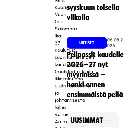
Nimi:
k
syyskuun toisella
Kaarina
i
Vuori
viikolla
n
(os
o
Salomaa)
i
Ikä:
n
06.08.2
37
UUTISET
t
026
Koulutus:
i
Pelipassit kaudelle
Luonnontieteiden
e
2026–27 nyt
kandidaatti,
v
ä
(maisteritutkinto
myynnissä –
s
liiketalouden
hanki ennen
t
uudistamisesta
e
ja
ensimmäistä peliä
i
johtamisesta
t
lähes
ä
valmis)
.
UUSIMMAT
Ammatti:
Hyväksy markkinointievästeet