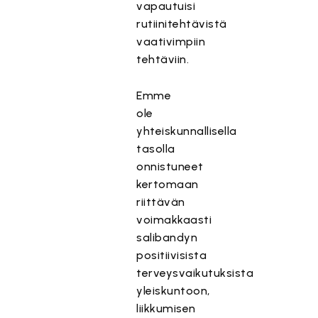
vapautuisi
rutiinitehtävistä
vaativimpiin
tehtäviin.
Emme
ole
yhteiskunnallisella
tasolla
onnistuneet
kertomaan
riittävän
voimakkaasti
salibandyn
positiivisista
terveysvaikutuksista
yleiskuntoon,
liikkumisen