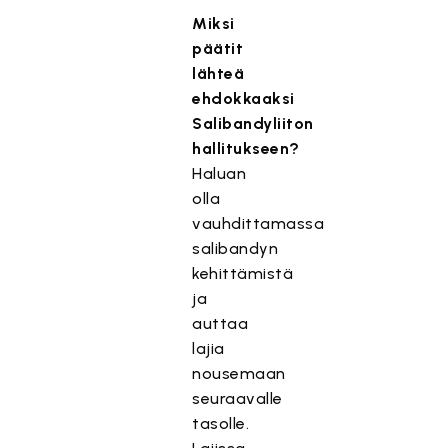
Miksi
päätit
lähteä
ehdokkaaksi
Salibandyliiton
hallitukseen?
Haluan
olla
vauhdittamassa
salibandyn
kehittämistä
ja
auttaa
lajia
nousemaan
seuraavalle
tasolle.