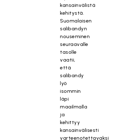
kansainvälistä
kehitystä.
Suomalaisen
salibandyn
nouseminen
seuraavalle
tasolle
vaatii,
että
salibandy
lyö
isommin
läpi
maailmalla
ja
kehittyy
kansainvälisesti
varteenotettavaksi