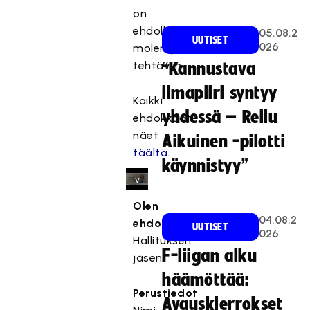
t
on
t
ehdolla
05.08.2
y
UUTISET
026
molempiin
,
tehtäviin.
“Kannustava
k
o
ilmapiiri syntyy
Kaikki
s
yhdessä – Reilu
k
ehdokkaat
a
näet
Aikuinen -pilotti
s
täältä
.
käynnistyy”
e
v
a
Olen
a
04.08.2
ehdolla
:
UUTISET
t
026
Hallituksen
ii
F-liigan alku
jäsen
m
a
häämöttää:
r
Perustiedot
Avauskierrokset
k