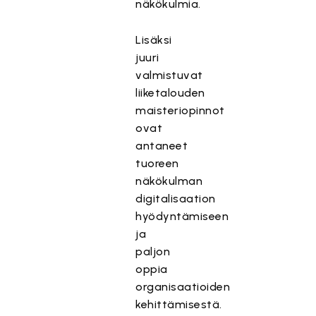
näkökulmia.
Lisäksi
juuri
valmistuvat
liiketalouden
maisteriopinnot
ovat
antaneet
tuoreen
näkökulman
digitalisaation
hyödyntämiseen
ja
paljon
oppia
organisaatioiden
kehittämisestä.