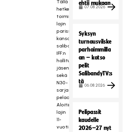
Tällä
ehtii mukaan
07.08.2026
hetkellä
toimin
lajin
parissa
Syksyn
kansainvälisen
turnausvilske
salibandyliiton
parhaimmilla
IFF:n
an – katso
hallituksen
pelit
jäsenenä
SalibandyTV:s
sekä
tä
N30-
06.08.2026
sarjan
pelaajana.
Aloitin
Pelipassit
lajin
11-
kaudelle
vuotiaana
2026–27 nyt