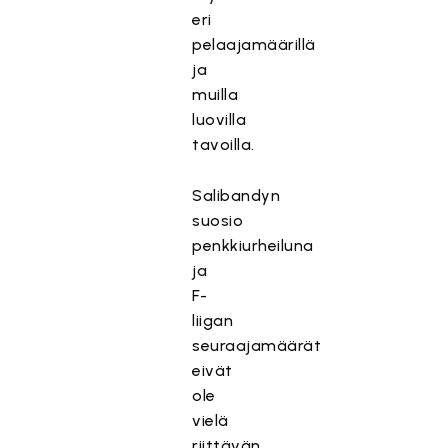
eri
pelaajamäärillä
ja
muilla
luovilla
tavoilla.
Salibandyn
suosio
penkkiurheiluna
ja
F-
liigan
seuraajamäärät
eivät
ole
vielä
riittävän