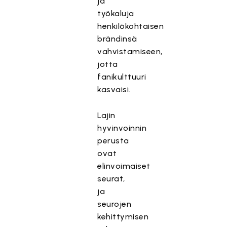
ja
työkaluja
henkilökohtaisen
brändinsä
vahvistamiseen,
jotta
fanikulttuuri
kasvaisi.
Lajin
hyvinvoinnin
perusta
ovat
elinvoimaiset
seurat,
ja
seurojen
kehittymisen