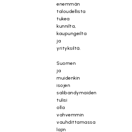
enemmän
taloudellista
tukea
kunnilta,
kaupungeilta
ja
yrityksiltä.
Suomen
ja
muidenkin
isojen
salibandymaiden
tulisi
olla
vahvemmin
vauhdittamassa
lajin