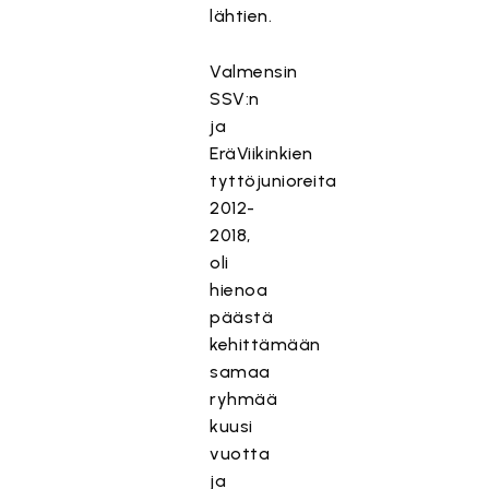
lähtien.
Valmensin
SSV:n
ja
EräViikinkien
tyttöjunioreita
2012-
2018,
oli
hienoa
päästä
kehittämään
samaa
ryhmää
kuusi
vuotta
ja