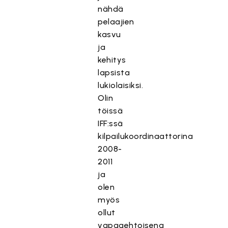
nähdä
pelaajien
kasvu
ja
kehitys
lapsista
lukiolaisiksi.
Olin
töissä
IFF:ssä
kilpailukoordinaattorina
2008-
2011
ja
olen
myös
ollut
vapaaehtoisena