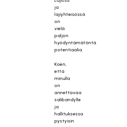
Lajissa
ja
lajiyhteisössä
on
vielä
paljon
hyödyntämätöntä
potentiaalia.
Koen,
että
minulla
on
annettavaa
salibandylle
ja
hallituksessa
pystyisin