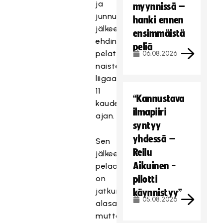
ja
myynnissä –
junnuputken
hanki ennen
jälkeen
ensimmäistä
ehdin
peliä
pelata
06.08.2026
naisten
liigaakin
11
“Kannustava
kauden
ilmapiiri
ajan.
syntyy
yhdessä –
Sen
Reilu
jälkeen
Aikuinen -
pelaaminen
on
pilotti
jatkunut
käynnistyy”
05.08.2026
alasarjoissa,
mutta