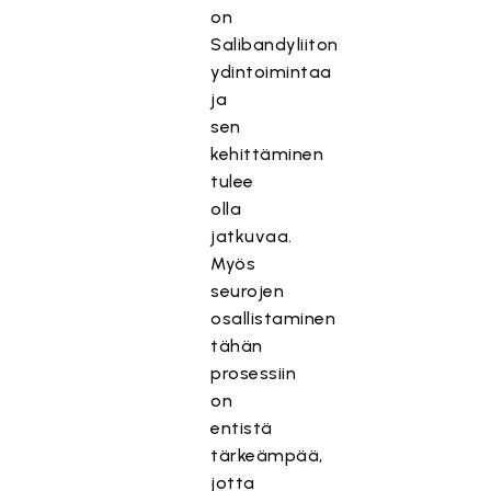
on
Salibandyliiton
ydintoimintaa
ja
sen
kehittäminen
tulee
olla
jatkuvaa.
Myös
seurojen
osallistaminen
tähän
prosessiin
on
entistä
tärkeämpää,
jotta