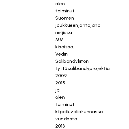
olen
toiminut
Suomen
joukkueenjohtajana
neljissä
MM-
kisoissa.
Vedin
Salibandyliiton
tyttösalibandyprojektia
2009-
2015
ja
olen
toiminut
kilpailuvaliokunnassa
vuodesta
2013