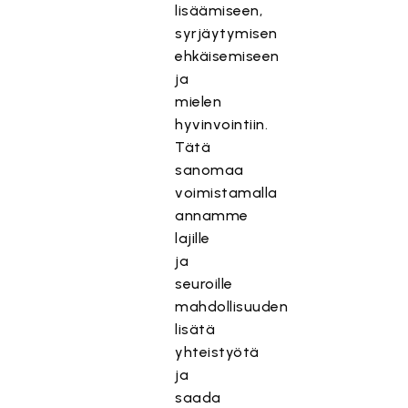
lisäämiseen,
syrjäytymisen
ehkäisemiseen
ja
mielen
hyvinvointiin.
Tätä
sanomaa
voimistamalla
annamme
lajille
ja
seuroille
mahdollisuuden
lisätä
yhteistyötä
ja
saada