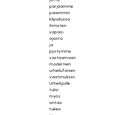
pärjäämme
paremmin
kilpailussa
ihmisten
vapaa-
ajasta
ja
pystymme
vastaamaan
modernien
urheilufanien
vaatimuksiin.
Urheilijoille
tulisi
myös
antaa
tukea