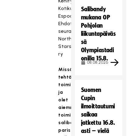
Kehitysjohtaja
Kotikunta:
Salibandy
Espoo
mukana OP
Ehdottanut
Pohjolan
seura/t:
liikuntapäiväs
Northern
sä
Stars
Olympiastadi
ry
onilla 15.8.
08.08.2026
Missä
tehtävissä
toimit
Suomen
ja
Cupin
olet
ilmoittautumi
aiemmin
saikaa
toiminut
jatkettu 16.8.
salibandyn
parissa?
asti – vielä