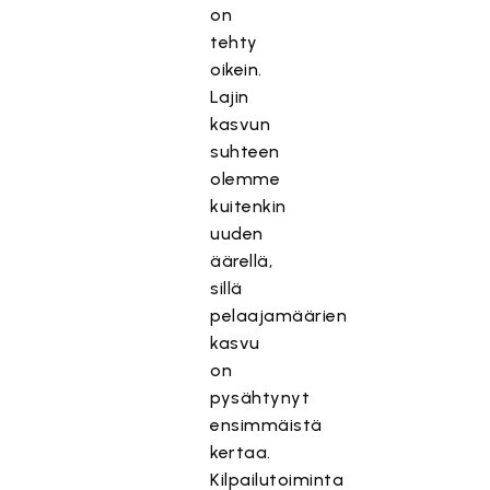
on
tehty
oikein.
Lajin
kasvun
suhteen
olemme
kuitenkin
uuden
äärellä,
sillä
pelaajamäärien
kasvu
on
pysähtynyt
ensimmäistä
kertaa.
Kilpailutoiminta