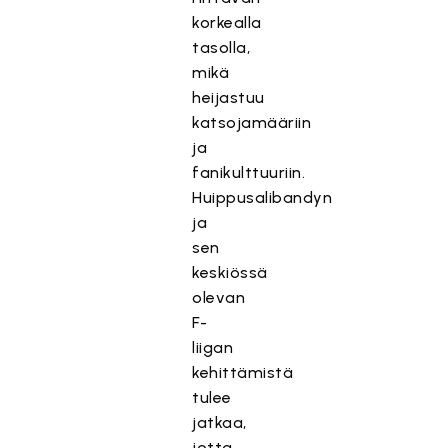
korkealla
tasolla,
mikä
heijastuu
katsojamääriin
ja
fanikulttuuriin.
Huippusalibandyn
ja
sen
keskiössä
olevan
F-
liigan
kehittämistä
tulee
jatkaa,
jotta