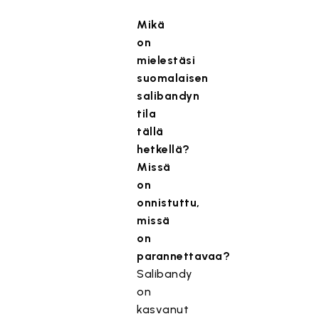
Mikä
on
mielestäsi
suomalaisen
salibandyn
tila
tällä
hetkellä?
Missä
on
onnistuttu,
missä
on
parannettavaa?
Salibandy
on
kasvanut