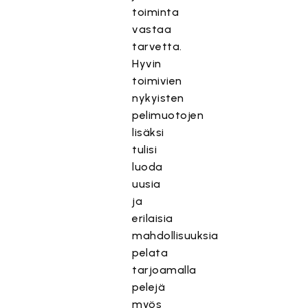
toiminta
vastaa
tarvetta.
Hyvin
toimivien
nykyisten
pelimuotojen
lisäksi
tulisi
luoda
uusia
ja
erilaisia
mahdollisuuksia
pelata
tarjoamalla
pelejä
myös