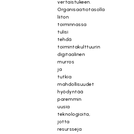
vertaistukeen.
Organisaatiotasolla
liiton
toiminnassa
tulisi
tehdä
toimintakulttuurin
digitaalinen
murros
ja
tutkia
mahdollisuudet
hyödyntää
paremmin
uusia
teknologioita,
jotta
resursseja