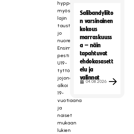
hyppäsin
myös
Salibandyliito
lajin
n varsinainen
taustoille
kokous
jo
marraskuuss
nuorena.
a – näin
Ensimmäinen
tapahtuvat
pesti
ehdokasasett
U19-
elu ja
tyttöjen
valinnat
jojona
04.08.2026
alkoi
19-
vuotiaana
ja
naiset
mukaan
lukien