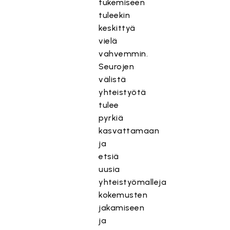
tukemiseen
tuleekin
keskittyä
vielä
vahvemmin.
Seurojen
välistä
yhteistyötä
tulee
pyrkiä
kasvattamaan
ja
etsiä
uusia
yhteistyömalleja
kokemusten
jakamiseen
ja