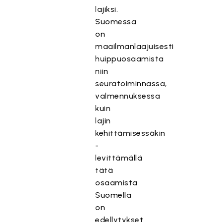
lajiksi.
Suomessa
on
maailmanlaajuisesti
huippuosaamista
niin
seuratoiminnassa,
valmennuksessa
kuin
lajin
kehittämisessäkin
-
levittämällä
tätä
osaamista
Suomella
on
edellytykset