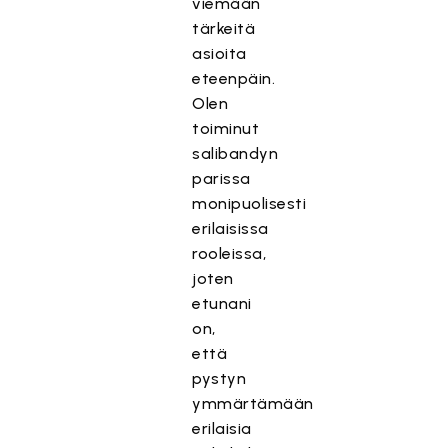
viemään
tärkeitä
asioita
eteenpäin.
Olen
toiminut
salibandyn
parissa
monipuolisesti
erilaisissa
rooleissa,
joten
etunani
on,
että
pystyn
ymmärtämään
erilaisia