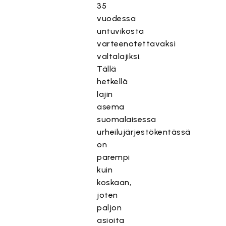
35
vuodessa
untuvikosta
varteenotettavaksi
valtalajiksi.
Tällä
hetkellä
lajin
asema
suomalaisessa
urheilujärjestökentässä
on
parempi
kuin
koskaan,
joten
paljon
asioita