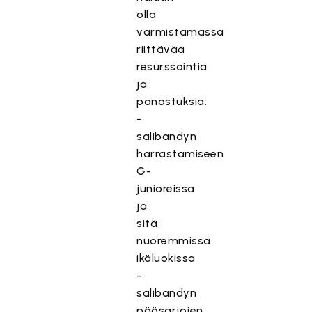
olla
varmistamassa
riittävää
resurssointia
ja
panostuksia:
-
salibandyn
harrastamiseen
G-
junioreissa
ja
sitä
nuoremmissa
ikäluokissa
-
salibandyn
pääsarjojen