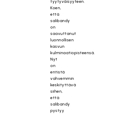
tyytyväisyyteen.
Koen,
että
salibandy
on
saavuttanut
luonnollisen
kasvun
kulminaatiopisteensä.
Nyt
on
entistä
vahvemmin
keskityttävä
siihen,
että
salibandy
pystyy