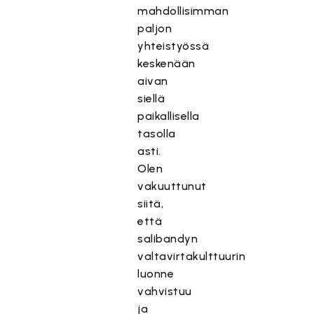
mahdollisimman
paljon
yhteistyössä
keskenään
aivan
siellä
paikallisella
tasolla
asti.
Olen
vakuuttunut
siitä,
että
salibandyn
valtavirtakulttuurin
luonne
vahvistuu
ja