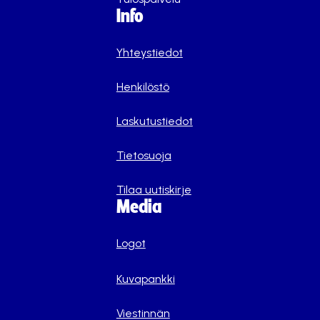
Info
Yhteystiedot
Henkilöstö
Laskutustiedot
Tietosuoja
Tilaa uutiskirje
Media
Logot
Kuvapankki
Viestinnän