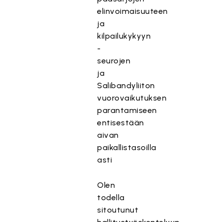
elinvoimaisuuteen
ja
kilpailukykyyn
-
seurojen
ja
Salibandyliiton
vuorovaikutuksen
parantamiseen
entisestään
aivan
paikallistasoilla
asti
Olen
todella
sitoutunut