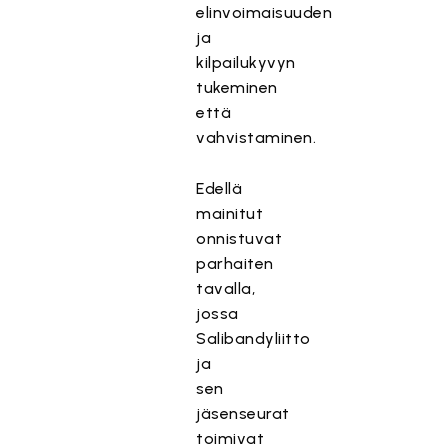
elinvoimaisuuden
ja
kilpailukyvyn
tukeminen
että
vahvistaminen.
Edellä
mainitut
onnistuvat
parhaiten
tavalla,
jossa
Salibandyliitto
ja
sen
jäsenseurat
toimivat