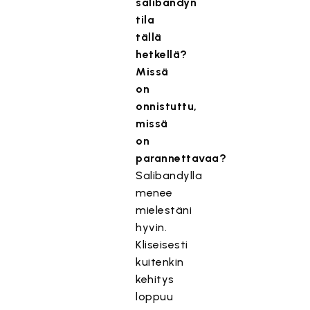
salibandyn
tila
tällä
hetkellä?
Missä
on
onnistuttu,
missä
on
parannettavaa?
Salibandylla
menee
mielestäni
hyvin.
Kliseisesti
kuitenkin
kehitys
loppuu