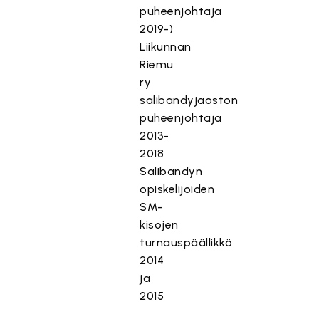
puheenjohtaja
2019-)
Liikunnan
Riemu
ry
salibandyjaoston
puheenjohtaja
2013-
2018
Salibandyn
opiskelijoiden
SM-
kisojen
turnauspäällikkö
2014
ja
2015