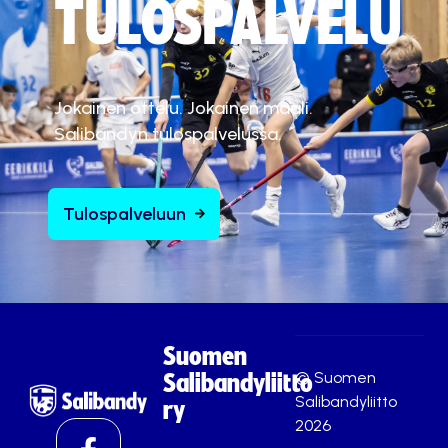
TULOSPALVELU
Jokainen ottelu. Jokainen maali.
Salibandyn tulospalvelussa.
Tulospalveluun
Suomen
© Suomen
Salibandyliitto
Salibandyliitto
ry
2026