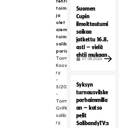
tehtävissä
toimit
Suomen
ja
Cupin
olet
ilmoittautumi
aiemmin
saikaa
toiminut
jatkettu 16.8.
salibandyn
asti – vielä
parissa?
ehtii mukaan
Toiminnanjohtaja
07.08.2026
Koovee
ry
-
Syksyn
5/2020
turnausvilske
-
parhaimmilla
Toiminnanjohtaja
an – katso
GrIFK
pelit
salibandy
ry
SalibandyTV:s