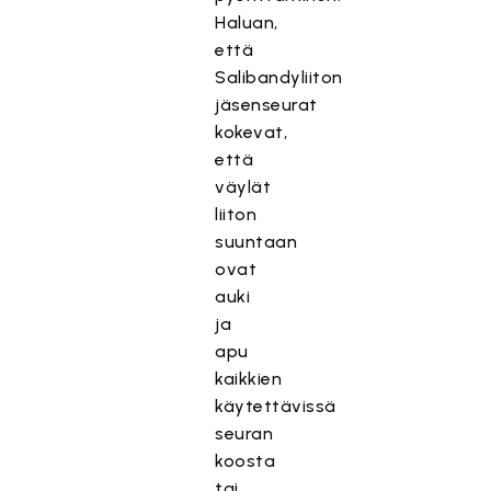
Haluan,
että
Salibandyliiton
jäsenseurat
kokevat,
että
väylät
liiton
suuntaan
ovat
auki
ja
apu
kaikkien
käytettävissä
seuran
koosta
tai