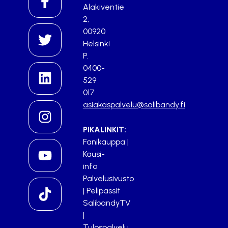
Alakiventie
2,
00920
Helsinki
P.
0400-
529
017
asiakaspalvelu@salibandy.fi
PIKALINKIT:
Fanikauppa
|
Kausi-
info
Palvelusivusto
|
Pelipassit
SalibandyTV
|
Tulospalvelu