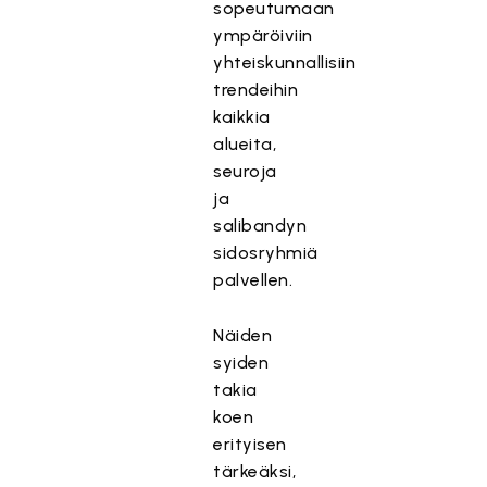
sopeutumaan
ympäröiviin
yhteiskunnallisiin
trendeihin
kaikkia
alueita,
seuroja
ja
salibandyn
sidosryhmiä
palvellen.
Näiden
syiden
takia
koen
erityisen
tärkeäksi,