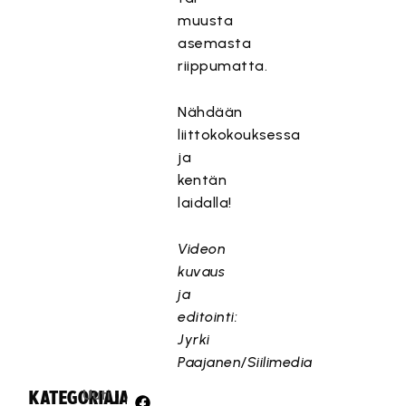
muusta
asemasta
riippumatta.
Nähdään
liittokokouksessa
ja
kentän
laidalla!
Videon
kuvaus
ja
editointi:
Jyrki
Paajanen/Siilimedia
Uuti
KATEGORIA:
JAA: