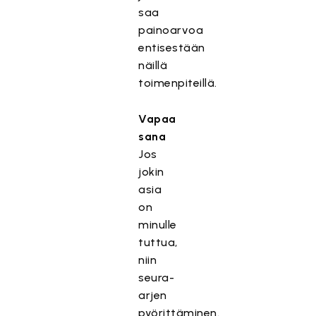
saa
painoarvoa
entisestään
näillä
toimenpiteillä.
Vapaa
sana
Jos
jokin
asia
on
minulle
tuttua,
niin
seura-
arjen
pyörittäminen.