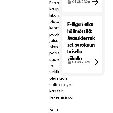
04.08.2026
Espoon
kaupunkien
liikuntavirastoista
olosuhteiden
F-liigan alku
kehittämisen
häämöttää:
puolelta,
Avauskierrok
joissa
set syyskuun
olen
toisella
päässyt
viikolla
suoraan
04.08.2026
ja
välillisesti
olemaan
salibandyn
kanssa
tekemisissä.
Muu