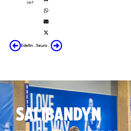
set
Edellinen
Seuraava
SALIBANDYN