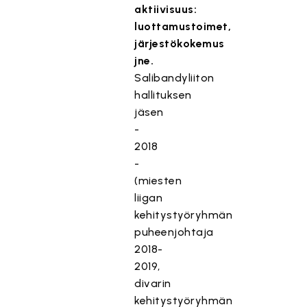
aktiivisuus:
luottamustoimet,
järjestökokemus
jne.
Salibandyliiton
hallituksen
jäsen
-
2018
-
(miesten
liigan
kehitystyöryhmän
puheenjohtaja
2018-
2019,
divarin
kehitystyöryhmän