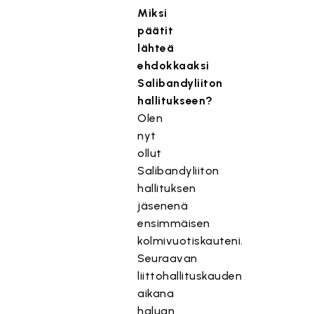
Miksi
päätit
lähteä
ehdokkaaksi
Salibandyliiton
hallitukseen?
Olen
nyt
ollut
Salibandyliiton
hallituksen
jäsenenä
ensimmäisen
kolmivuotiskauteni.
Seuraavan
liittohallituskauden
aikana
haluan