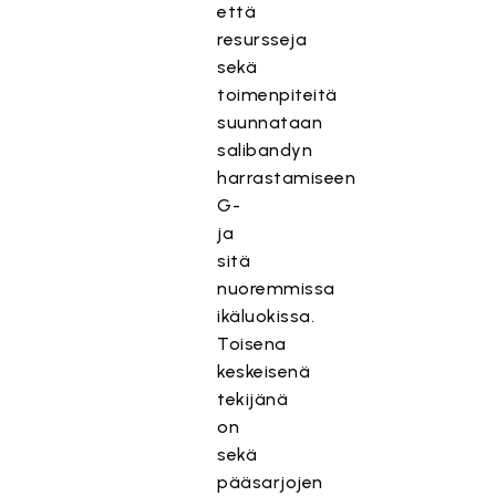
että
resursseja
sekä
toimenpiteitä
suunnataan
salibandyn
harrastamiseen
G-
ja
sitä
nuoremmissa
ikäluokissa.
Toisena
keskeisenä
tekijänä
on
sekä
pääsarjojen