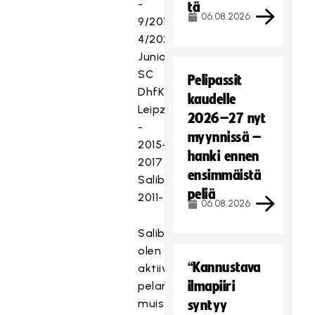
-
tä
06.08.2026
9/2018-
4/2020
Junioripäällikkö
SC
Pelipassit
DhfK
kaudelle
Leipzig
2026–27 nyt
-
myynnissä –
2015-
hanki ennen
2017
ensimmäistä
Salibandyerotuomari
peliä
2011-
06.08.2026
Salibandya
olen
“Kannustava
aktiivisesti
ilmapiiri
pelannut
muistaakseni
syntyy