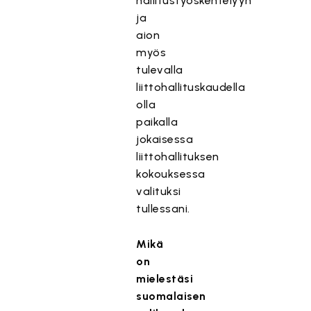
hallitustyöskentelyyn
ja
aion
myös
tulevalla
liittohallituskaudella
olla
paikalla
jokaisessa
liittohallituksen
kokouksessa
valituksi
tullessani.
Mikä
on
mielestäsi
suomalaisen