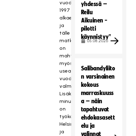
vuodesta
yhdessä –
1997
Reilu
alkaen
Aikuinen -
ja
pilotti
tälle
käynnistyy”
matkalle
05.08.2026
on
mahtunut
myös
Salibandyliito
usean
n varsinainen
vuoden
kokous
valmennuskokemus.
marraskuuss
Lisäksi
a – näin
minulla
on
tapahtuvat
työkokemusta
ehdokasasett
Helsingin
elu ja
ja
valinnat