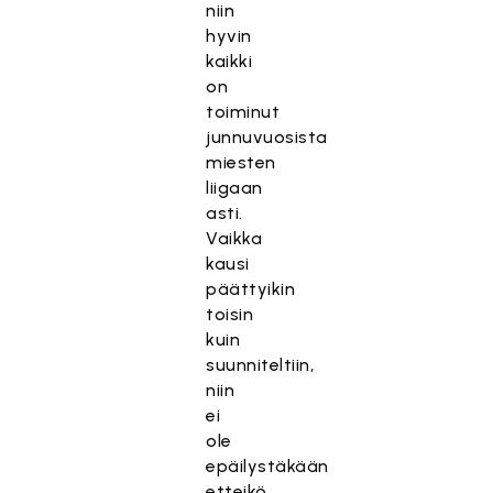
niin
hyvin
kaikki
on
toiminut
junnuvuosista
miesten
liigaan
asti.
Vaikka
kausi
päättyikin
toisin
kuin
suunniteltiin,
niin
ei
ole
epäilystäkään
etteikö