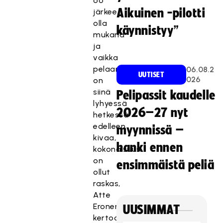
oo
Aikuinen -pilotti
järkee
olla
käynnistyy”
mukana
ja
vaikka
pelaaminen
06.08.2
UUTISET
026
on
siinä
Pelipassit kaudelle
lyhyessä
2026–27 nyt
hetkessä
edelleen
myynnissä –
kivaa,
hanki ennen
kokonaisuus
on
ensimmäistä peliä
ollut
raskas,
Atte
Eronen
UUSIMMAT
kertoo