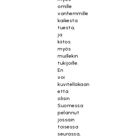
omille
vanhemmille
kaikesta
tuesta,
ja
kiitos
myös
muillekin
tukijoille.
En
voi
kuvitellakaan
että
olisin
Suomessa
pelannut
jossain
toisessa
seurassa,