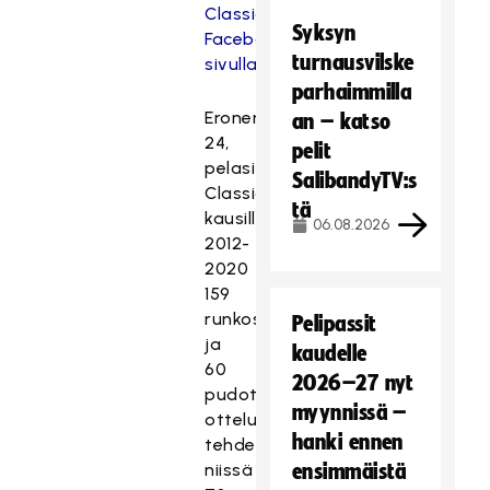
Classicin
Syksyn
Facebook-
turnausvilske
sivulla
.
parhaimmilla
Eronen,
an – katso
24,
pelit
pelasi
SalibandyTV:s
Classicilla
tä
kausilla
06.08.2026
2012-
2020
159
runkosarjan
Pelipassit
ja
kaudelle
60
2026–27 nyt
pudotuspelien
myynnissä –
ottelua
hanki ennen
tehden
niissä
ensimmäistä