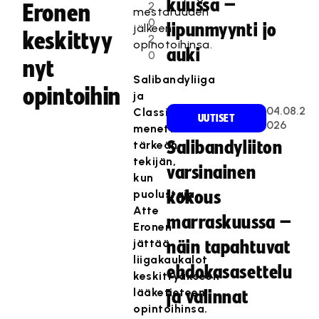
kuussa –
2
Eronen
mestaruuden
0
lipunmyynti jo
jälkeen
keskittyy
2
opinotoihinsa.
auki
0
nyt
Salibandyliiga
opintoihin
ja
04.08.2
Classic
UUTISET
026
menettävät
tärkeän
Salibandyliiton
tekijän,
varsinainen
kun
puolustaja
kokous
Atte
marraskuussa –
Eronen
jättää
näin tapahtuvat
liigakaukalot
ehdokasasettelu
keskittyäkseen
lääketieteen
ja valinnat
opintoihinsa.