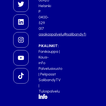
00920
Helsinki
P.
0400-
529
017
asiakaspalvelu@salibandy.fi
PIKALINKIT:
Fanikauppa
|
Kausi-
info
Palvelusivusto
|
Pelipassit
SalibandyTV
|
Tulospalvelu
Info