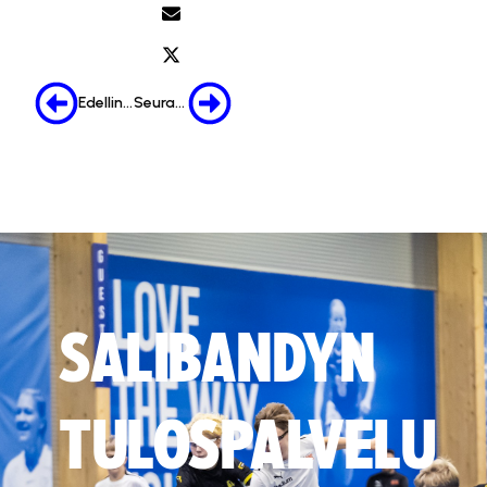
Edellinen
Seuraava
SALIBANDYN
TULOSPALVELU