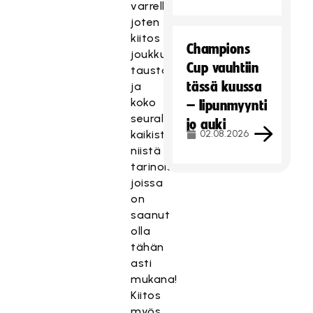
varrella,
joten
kiitos
Champions
joukkuelle,
Cup vauhtiin
taustahenkilöille
tässä kuussa
ja
koko
– lipunmyynti
seuralle
jo auki
kaikista
02.08.2026
niistä
tarinoista
joissa
on
saanut
olla
tähän
asti
mukana!
Kiitos
myös