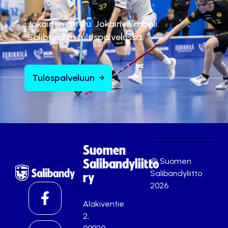
Jokainen ottelu. Jokainen maali.
Salibandyn tulospalvelussa.
Tulospalveluun
Suomen
© Suomen
Salibandyliitto
Salibandyliitto
ry
2026
Alakiventie
2,