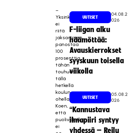
–
04.08.2
Yksinkertausuudessaan
UUTISET
026
ei
F-liigan alku
riitä
jaksaminen
häämöttää:
panostaa
Avauskierrokset
100
prosenttia
syyskuun toisella
tähän
viikolla
touhuun
tällä
hetkellä
koulun
05.08.2
UUTISET
ohella.
026
Koen,
“Kannustava
että
ilmapiiri syntyy
puolivaloilla
ei
yhdessä – Reilu