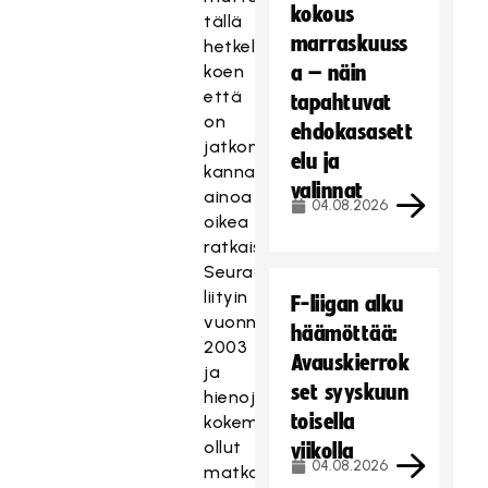
kokous
tällä
marraskuuss
hetkellä
koen
a – näin
että
tapahtuvat
on
ehdokasasett
jatkon
elu ja
kannalta
valinnat
ainoa
04.08.2026
oikea
ratkaisu.
Seuraan
liityin
F-liigan alku
vuonna
häämöttää:
2003
Avauskierrok
ja
set syyskuun
hienoja
toisella
kokemuksia
ollut
viikolla
04.08.2026
matkan