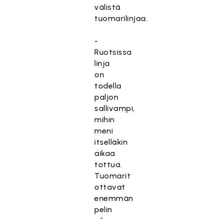
välistä
tuomarilinjaa.
-
Ruotsissa
linja
on
todella
paljon
sallivampi,
mihin
meni
itselläkin
aikaa
tottua.
Tuomarit
ottavat
enemmän
pelin