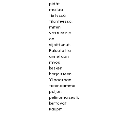
pidät
mailaa
tietyssä
tilanteessa,
miten
vastustaja
on
sijoittunut.
Palautetta
annetaan
myös
kesken
harjoitteen.
Ylipäätään
treenaamme
paljon
pelinomaisesti,
kertovat
Kaupit.