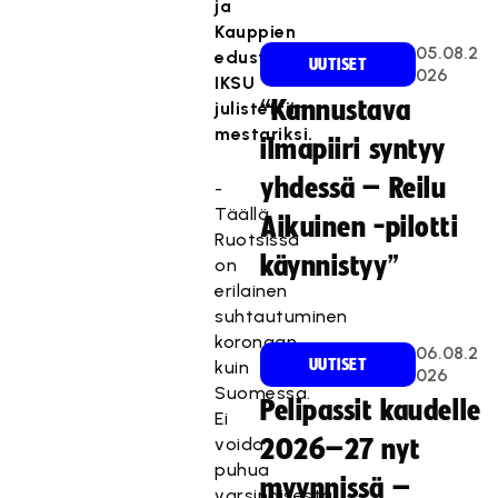
ja
Kauppien
05.08.2
edustama
UUTISET
026
IKSU
“Kannustava
julistettiin
mestariksi.
ilmapiiri syntyy
yhdessä – Reilu
-
Täällä
Aikuinen -pilotti
Ruotsissa
käynnistyy”
on
erilainen
suhtautuminen
koronaan
06.08.2
UUTISET
kuin
026
Suomessa.
Pelipassit kaudelle
Ei
voida
2026–27 nyt
puhua
myynnissä –
varsinaisesta