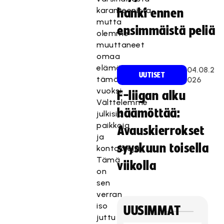
karanteenista,
hanki ennen
mutta
ensimmäistä peliä
olemme
muuttaneet
omaa
elämäntapaamme
04.08.2
UUTISET
tämän
026
vuoksi.
F-liigan alku
Välttelemme
häämöttää:
julkisia
paikkoja
Avauskierrokset
ja
syyskuun toisella
kontakteja.
Tämä
viikolla
on
sen
verran
iso
UUSIMMAT
juttu