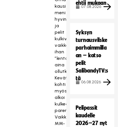
ehtii mukaan
kausi
07.08.2026
meni
hyvin,
ja
Syksyn
pelit
kulkivat,
turnausvilske
vaikkei
parhaimmilla
ihan
an – katso
”lentokelejä”
pelit
aina
SalibandyTV:s
ollutkaan.
Kevättä
tä
06.08.2026
kohti
myös
alkoi
kulkea
Pelipassit
paremmin.
kaudelle
Vaikka
2026–27 nyt
MM-