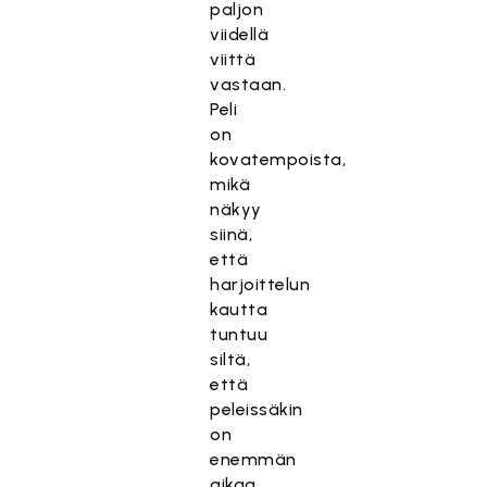
paljon
viidellä
viittä
vastaan.
Peli
on
kovatempoista,
mikä
näkyy
siinä,
että
harjoittelun
kautta
tuntuu
siltä,
että
peleissäkin
on
enemmän
aikaa