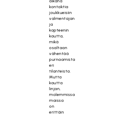
aikana
kontaktia
joukkueisiin
valmentajan
ja
kapteenin
kautta,
mikä
osaltaan
vähentää
purnaamista
eri
tilanteista.
Mutta
kautta
linjan,
molemmissa
maissa
on
erittäin