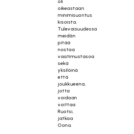
oli
oikeastaan
minimisuoritus
kisoista.
Tulevaisuudessa
meidän
pitää
nostaa
vaatimustasoa
sekä
yksilöinä
että
joukkueena,
jotta
voidaan
voittaa
Ruotsi,
jatkaa
Oona.