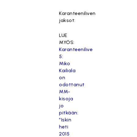
Karanteeniliven
jaksot:
LUE
MYÖS:
Karanteenilive
5:
Miko
Kailiala
on
odottanut
MM-
kisoja
jo
pitkään:
”Iskin
heti
2015