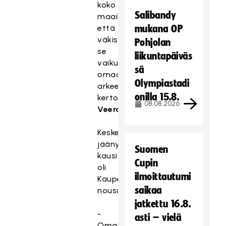
koko
Salibandy
maailmassa,
että
mukana OP
väkisinkin
Pohjolan
se
liikuntapäiväs
vaikuttaa
sä
omaan
Olympiastadi
arkeen,
onilla 15.8.
kertoo
08.08.2026
Veera
.
Kesken
jäänyt
Suomen
kausi
Cupin
oli
ilmoittautumi
Kaupeilla
saikaa
nousujohteinen.
jatkettu 16.8.
-
asti – vielä
Oma