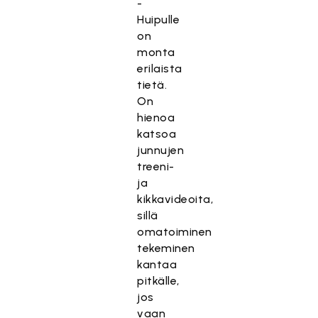
-
Huipulle
on
monta
erilaista
tietä.
On
hienoa
katsoa
junnujen
treeni-
ja
kikkavideoita,
sillä
omatoiminen
tekeminen
kantaa
pitkälle,
jos
vaan