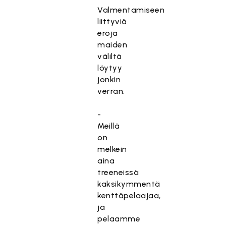
Valmentamiseen
liittyviä
eroja
maiden
väliltä
löytyy
jonkin
verran.
-
Meillä
on
melkein
aina
treeneissä
kaksikymmentä
kenttäpelaajaa,
ja
pelaamme