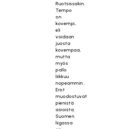
Ruotsissakin.
Tempo
on
kovempi,
eli
voidaan
juosta
kovempaa,
mutta
myös
pallo
liikkuu
nopeammin.
Erot
muodostuvat
pienistä
asioista.
Suomen
liigassa