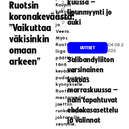
kuussa –
2
Ruotsin
Kaupin
0
lipunmyynti jo
kaksoset
koronakeväästä:
2
Oona
auki
0
ja
”Vaikuttaa
Veera.
väkisinkin
Myös
Ruotsin
04.08.2
omaan
UUTISET
026
liiga
päättyi
Salibandyliiton
arkeen”
tänä
varsinainen
keväänä
pudotuspelien
kokous
kynnykselle.
marraskuussa –
Ruotsin
mestaruudet
näin tapahtuvat
jaettiin
ehdokasasettelu
runkosarjaa
johtaneille
ja valinnat
seuroille,