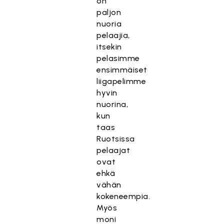
on
paljon
nuoria
pelaajia,
itsekin
pelasimme
ensimmäiset
liigapelimme
hyvin
nuorina,
kun
taas
Ruotsissa
pelaajat
ovat
ehkä
vähän
kokeneempia.
Myös
moni