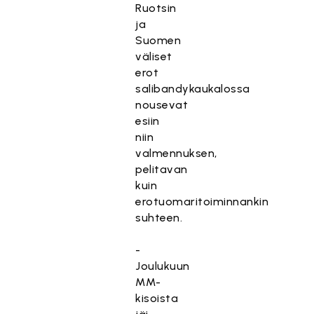
Ruotsin
ja
Suomen
väliset
erot
salibandykaukalossa
nousevat
esiin
niin
valmennuksen,
pelitavan
kuin
erotuomaritoiminnankin
suhteen.
-
Joulukuun
MM-
kisoista