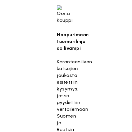
Naapurimaan
tuomarilinja
sallivampi
Karanteeniliven
katsojien
joukosta
esitettiin
kysymys,
jossa
pyydettiin
vertailemaan
Suomen
ja
Ruotsin