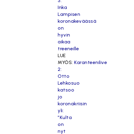
3:
Inka
Lampisen
koronakeväässä
on
hyvin
aikaa
treeneille
LUE
MYÖS:
Karanteenilive
2:
Otto
Lehkosuo
katsoo
jo
koronakriisin
yli:
”Kulta
on
nyt