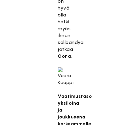
on
hyvä
olla
hetki
myös
ilman
salibandya,
jatkaa
Oona
.
Vaatimustaso
yksilöinä
ja
joukkueena
korkeammalle