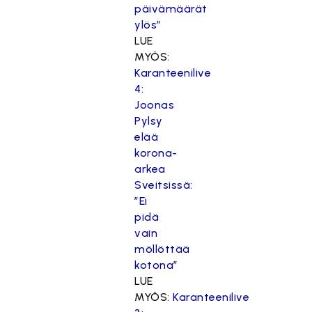
päivämäärät
ylös”
LUE
MYÖS:
Karanteenilive
4:
Joonas
Pylsy
elää
korona-
arkea
Sveitsissä:
”Ei
pidä
vain
möllöttää
kotona”
LUE
MYÖS:
Karanteenilive