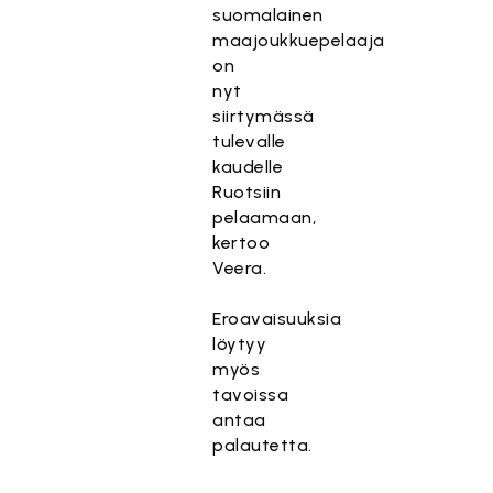
suomalainen
maajoukkuepelaaja
on
nyt
siirtymässä
tulevalle
kaudelle
Ruotsiin
pelaamaan,
kertoo
Veera.
Eroavaisuuksia
löytyy
myös
tavoissa
antaa
palautetta.