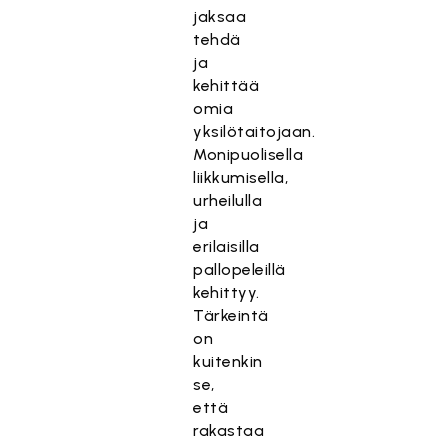
jaksaa
tehdä
ja
kehittää
omia
yksilötaitojaan.
Monipuolisella
liikkumisella,
urheilulla
ja
erilaisilla
pallopeleillä
kehittyy.
Tärkeintä
on
kuitenkin
se,
että
rakastaa