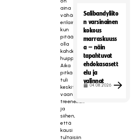
on
aina
Salibandyliito
vähän
n varsinainen
erilainen,
kun
kokous
pitää
marraskuuss
olla
a – näin
kahdesti
tapahtuvat
huippukunnossa.
ehdokasasett
Aika
elu ja
pitkään
tuli
valinnat
04.08.2026
keskityttyä
vaan
treeneihin
ja
siihen,
että
kausi
tultaisiin