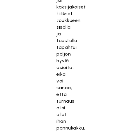
jäi
kaksijakoiset
fiilikset.
Joukkueen
sisällä
ja
taustalla
tapahtui
paljon
hyviä
asioita,
eikä
voi
sanoa,
että
turnaus
olisi
ollut
ihan
pannukakku,