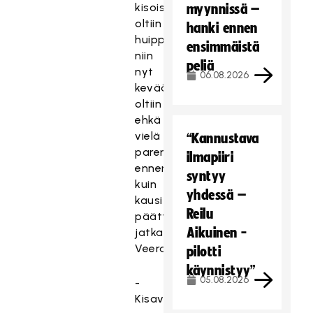
kisoissakin
myynnissä –
oltiin
hanki ennen
huippukunnossa,
ensimmäistä
niin
peliä
nyt
06.08.2026
keväällä
oltiin
ehkä
vielä
“Kannustava
paremmassa,
ilmapiiri
ennen
syntyy
kuin
yhdessä –
kausi
Reilu
päättyi,
Aikuinen -
jatkaa
Veera.
pilotti
käynnistyy”
05.08.2026
-
Kisavuosi