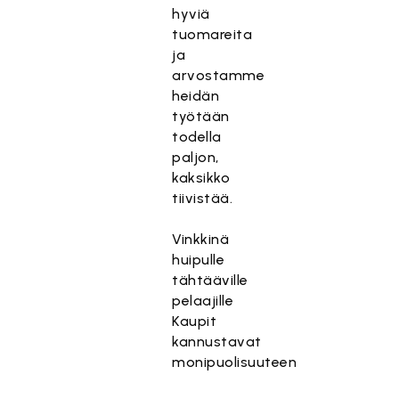
hyviä
tuomareita
ja
arvostamme
heidän
työtään
todella
paljon,
kaksikko
tiivistää.
Vinkkinä
huipulle
tähtääville
pelaajille
Kaupit
kannustavat
monipuolisuuteen