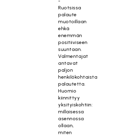
-
Ruotsissa
palaute
muotoillaan
ehkä
enemmän
positiiviseen
suuntaan.
Valmentajat
antavat
paljon
henkilökohtaista
palautetta.
Huomio
kiinnittyy
yksityiskohtiin:
millaisessa
asennossa
ollaan,
miten