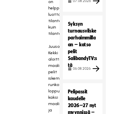
07.08.2026
on
helppo
luottaa
tilanteessa
Syksyn
kuin
turnausvilske
tilanteessa.
parhaimmilla
an – katso
Juuso
pelit
Kekki
SalibandyTV:s
aloitti
tä
maaliskuun
06.08.2026
pelit
iskemällä
runkosarjan
loppuun
Pelipassit
kaksi
kaudelle
maalia
2026–27 nyt
ja
myynnissä –