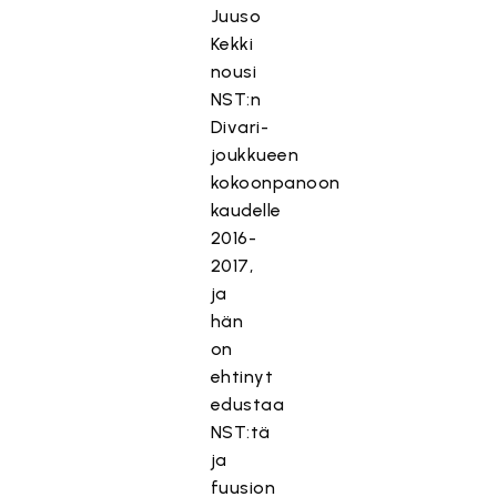
Juuso
Kekki
nousi
NST:n
Divari-
joukkueen
kokoonpanoon
kaudelle
2016-
2017,
ja
hän
on
ehtinyt
edustaa
NST:tä
ja
fuusion