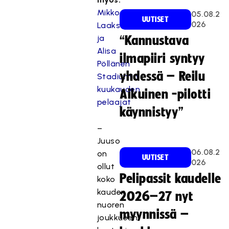
Mikko
05.08.2
UUTISET
026
Laakso
ja
“Kannustava
Alisa
ilmapiiri syntyy
Pöllänen
yhdessä – Reilu
Stadiumin
kuukauden
Aikuinen -pilotti
pelaajat
käynnistyy”
–
Juuso
06.08.2
on
UUTISET
026
ollut
Pelipassit kaudelle
koko
kauden
2026–27 nyt
nuoren
myynnissä –
joukkueen