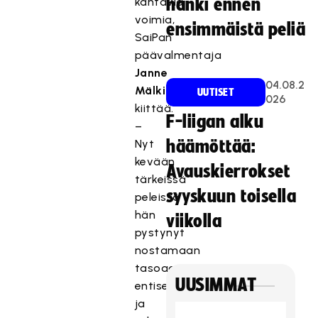
kantavia
hanki ennen
voimia,
ensimmäistä peliä
SaiPan
päävalmentaja
Janne
04.08.2
Mälkiä
UUTISET
026
kiittää.
F-liigan alku
–
Nyt
häämöttää:
kevään
Avauskierrokset
tärkeissä
syyskuun toisella
peleissä
hän
viikolla
pystynyt
nostamaan
tasoaan
UUSIMMAT
entisestään
ja