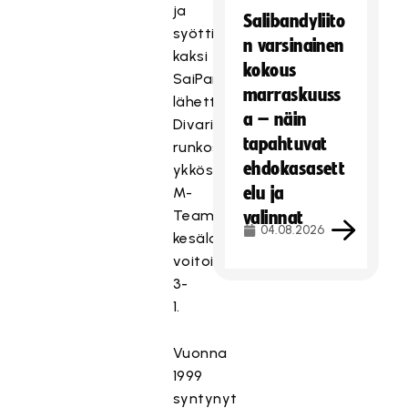
ja
Salibandyliito
syötti
n varsinainen
kaksi
kokous
SaiPan
marraskuuss
lähettäessä
a – näin
Divarin
tapahtuvat
runkosarjan
ehdokasasett
ykkösen
elu ja
M-
Teamin
valinnat
04.08.2026
kesälomalle
voitoin
3-
1.
Vuonna
1999
syntynyt