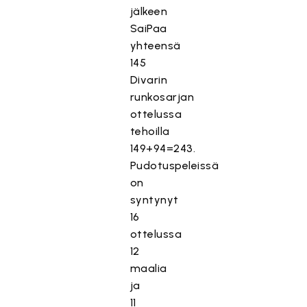
jälkeen
SaiPaa
yhteensä
145
Divarin
runkosarjan
ottelussa
tehoilla
149+94=243.
Pudotuspeleissä
on
syntynyt
16
ottelussa
12
maalia
ja
11