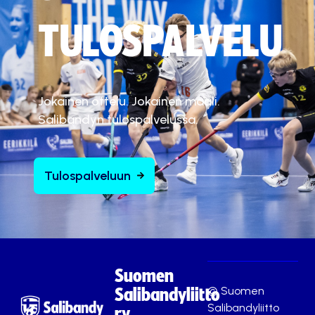
TULOSPALVELU
Jokainen ottelu. Jokainen maali.
Salibandyn tulospalvelussa.
Tulospalveluun
Suomen
© Suomen
Salibandyliitto
Salibandyliitto
ry