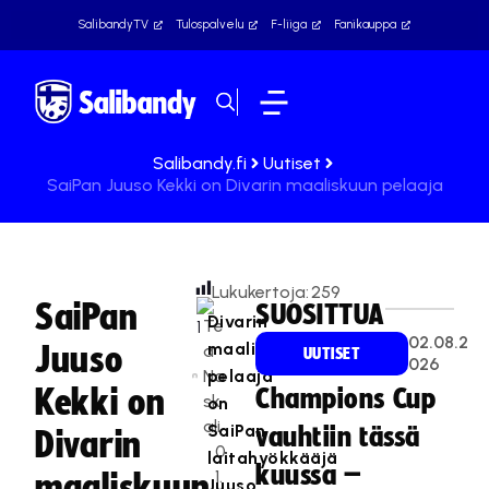
SalibandyTV
Tulospalvelu
F-liiga
Fanikauppa
Salibandy.fi
Uutiset
SaiPan Juuso Kekki on Divarin maaliskuun pelaaja
Lukukertoja:
259
SaiPan
SUOSITTUA
Divarin
Te
02.08.2
maaliskuun
Juuso
a
UUTISET
026
Na
pelaaja
Kekki on
Champions Cup
sk
on
ali
SaiPan
vauhtiin tässä
Divarin
0
laitahyökkääjä
kuussa –
1.
maaliskuun
Juuso