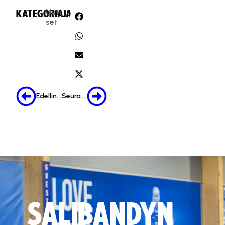
Uuti
KATEGORIA:
JAA:
set
Edellinen
Seuraava
SALIBANDYN