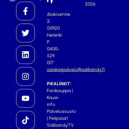
2026
Alakiventie
2,
00920
Helsinki
P.
0400-
529
017
asiakaspalvelu@salibandy.fi
PIKALINKIT:
Fanikauppa
|
Kausi-
info
Palvelusivusto
|
Pelipassit
SalibandyTV