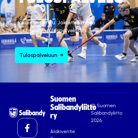
Jokainen ottelu. Jokainen maali.
Salibandyn tulospalvelussa.
Tulospalveluun
Suomen
© Suomen
Salibandyliitto
Salibandyliitto
ry
2026
Alakiventie