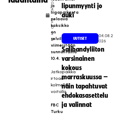
0
lipunmyynti jo
ja
4
liigapaikasta
auki
.
pelaava
2
kaksikko
0
on
2
04.08.2
selvillä
UUTISET
2
026
viimeistään
Salibandyliiton
sunnuntaina
varsinainen
10.4.
kokous
Jatkopaikka
marraskuussa –
irtoaa
kolmella
näin tapahtuvat
voitolla.
ehdokasasettelu
ja valinnat
FBC
Turku