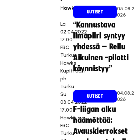
-
Hawks
05.08.2
UUTISET
026
“Kannustava
La
02.04.2022
ilmapiiri syntyy
17.00
yhdessä – Reilu
FBC
Turku
Aikuinen -pilotti
Hawks
käynnistyy”
Kupittaan
ph
Turku
04.08.2
Su
UUTISET
026
03.04.2022
F-liigan alku
17.00
Hawks
häämöttää:
FBC
Avauskierrokset
Turku