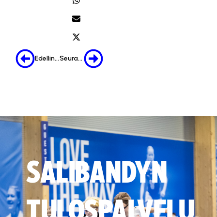
Edellinen
Seuraava
SALIBANDYN
TULOSPALVELU