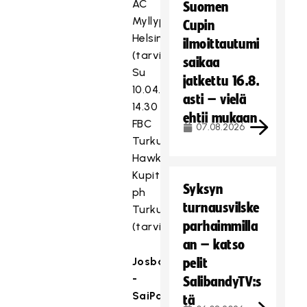
AC
Suomen
Myllypuro
Cupin
Helsinki
ilmoittautumi
(tarvittaessa)
saikaa
Su
jatkettu 16.8.
10.04.2022
asti – vielä
14.30
ehtii mukaan
FBC
07.08.2026
Turku
Hawks
Kupittaan
Syksyn
ph
turnausvilske
Turku
parhaimmilla
(tarvittaessa)
an – katso
Josba
pelit
-
SalibandyTV:s
SaiPa
tä