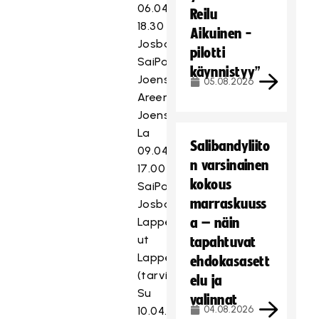
06.04.2022
Reilu
18.30
Aikuinen -
Josba
pilotti
SaiPa
käynnistyy”
Joensuu
05.08.2026
Areena
Joensuu
La
Salibandyliito
09.04.2022
n varsinainen
17.00
kokous
SaiPa
marraskuuss
Josba
Lappeenrannan
a – näin
ut
tapahtuvat
Lappeenranta
ehdokasasett
(tarvittaessa)
elu ja
Su
valinnat
04.08.2026
10.04.2022