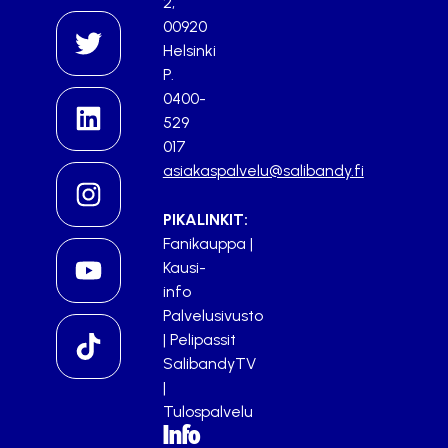
2,
00920
Helsinki
P.
0400-
529
017
asiakaspalvelu@salibandy.fi
PIKALINKIT:
Fanikauppa
|
Kausi-
info
Palvelusivusto
|
Pelipassit
SalibandyTV
|
Tulospalvelu
Info