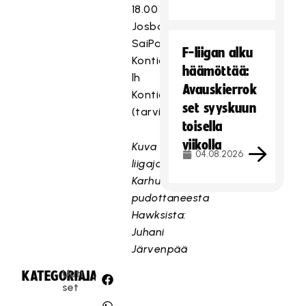
18.00
Josba
SaiPa
F-liigan alku
Kontiolahden
häämöttää:
lh
Avauskierrok
Kontiolahti
set syyskuun
(tarvittaessa)
toisella
viikolla
Kuva
04.08.2026
liigajoukkue
Karhut
pudottaneesta
Hawksista:
Juhani
Järvenpää
Uuti
KATEGORIA:
JAA:
set