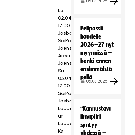
06.08.2026
La
02.04.2022
17.00
Pelipassit
Josba
kaudelle
SaiPa
2026–27 nyt
Joensuu
myynnissä –
Areena
hanki ennen
Joensuu
ensimmäistä
Su
peliä
03.04.2022
06.08.2026
17.00
SaiPa
Josba
“Kannustava
Lappeenrannan
ut
ilmapiiri
Lappeenranta
syntyy
Ke
yhdessä –