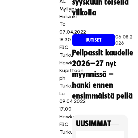
syyskuun toisella
AC
Myllypuro
viikolla
Helsinki
To
07.04.2022
06.08.2
18.30
UUTISET
026
FBC
Pelipassit kaudelle
Turku
2026–27 nyt
Hawks
Kupittaan
myynnissä –
ph
hanki ennen
Turku
La
ensimmäistä peliä
09.04.2022
17.00
Hawks
UUSIMMAT
FBC
Turku