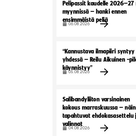
Pelipassit kaudelle 2026–27
myynnissä – hanki ennen
ensimmäistä peliä
06.08.2026
“Kannustava ilmapiiri syntyy
yhdessä – Reilu Aikuinen -pil
käynnistyy”
05.08.2026
Salibandyliiton varsinainen
kokous marraskuussa – näin
tapahtuvat ehdokasasettelu 
valinnat
04.08.2026