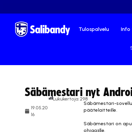
Tulospalvelu
Info
Säbämestari nyt Andro
Lukukertoja:
298
Säbämestari-sovellu
19.05.20
päätelaitteille.
16
Säbämestari on apuvä
ohjaajille.