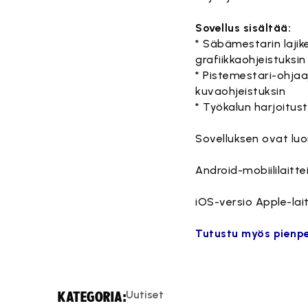
Sovellus sisältää:
* Säbämestarin lajik
grafiikkaohjeistuksin
* Pistemestari-ohjaaj
kuvaohjeistuksin
* Työkalun harjoitus
Sovelluksen ovat luo
Android-mobiililaitt
iOS-versio Apple-lait
Tutustu myös pienpe
Uutiset
KATEGORIA: