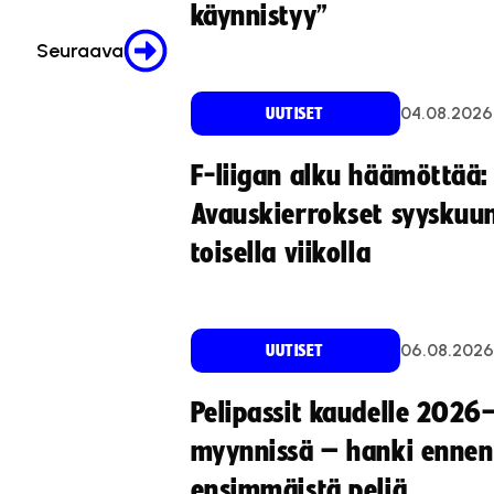
käynnistyy”
Seuraava
04.08.2026
UUTISET
F-liigan alku häämöttää:
Avauskierrokset syyskuu
toisella viikolla
06.08.2026
UUTISET
Pelipassit kaudelle 2026
myynnissä – hanki ennen
ensimmäistä peliä