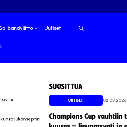
Salibandyliitto
Uutiset
a
SUOSITTUA
äville
02.08.2026
UUTISET
Champions Cup vauhtiin 
 kuntoilukonseptin
kuussa – lipunmyynti jo 