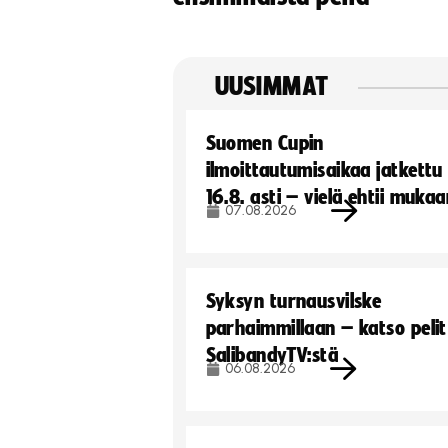
UUSIMMAT
Suomen Cupin
ilmoittautumisaikaa jatkettu
16.8. asti – vielä ehtii muka
07.08.2026
Syksyn turnausvilske
parhaimmillaan – katso pelit
SalibandyTV:stä
06.08.2026