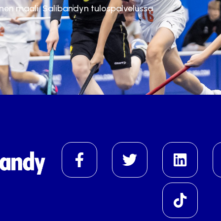
inen maali. Salibandyn tulospalvelussa.