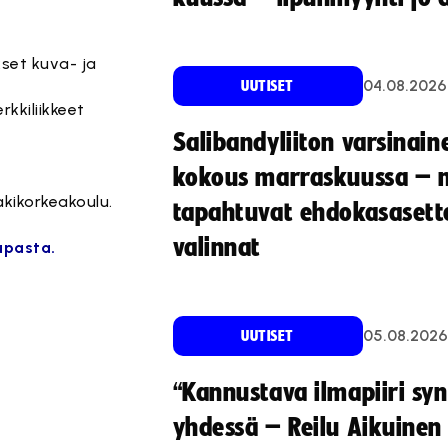
kset kuva- ja
04.08.2026
UUTISET
rkkiliikkeet
Salibandyliiton varsinain
kokous marraskuussa – 
kikorkeakoulu.
tapahtuvat ehdokasasette
valinnat
upasta.
05.08.2026
UUTISET
“Kannustava ilmapiiri sy
yhdessä – Reilu Aikuinen 