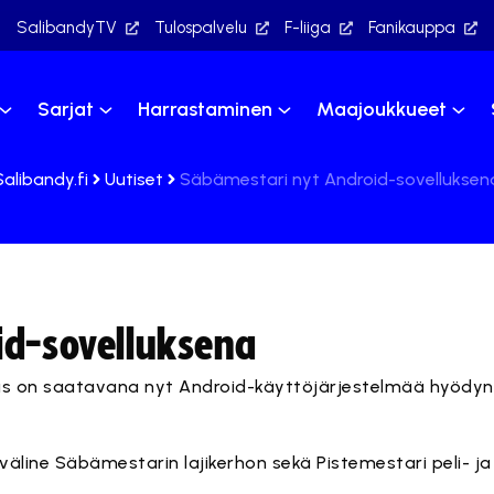
SalibandyTV
Tulospalvelu
F-liiga
Fanikauppa
Sarjat
Harrastaminen
Maajoukkueet
Salibandy.fi
Uutiset
Säbämestari nyt Android-sovelluksen
id-sovelluksena
s on saatavana nyt Android-käyttöjärjestelmää hyödynt
line Säbämestarin lajikerhon sekä Pistemestari peli- ja