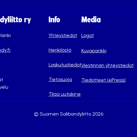
yliitto ry
Info
Media
lsinki
Yhteystiedot
Logot
dy.fi
Henkilöstö
Kuvapankki
Laskutustiedot
Viestinnän yhteystiedot
Tietosuoja
it
Tiedotteet (ePressi)
velu
Tilaa uutiskirje
© Suomen Salibandyliitto 2026