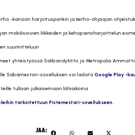
erho -kansion harjoituspankin ja kerho-ohjaajan ohjeistu
an mobilisoivien liikkeiden ja kehopainoharjoittelun esime
ten suunnitteluun
neet yhteistyössä Salibandyliitto ja Metropolia Ammatta
eille Säbämestari-sovelluksen voi ladata
Google Play -ka
teille tullaan julkaisemaan lähiaikoina.
leihin tarkoitettuun Pistemestari-sovellukseen.
JAA: