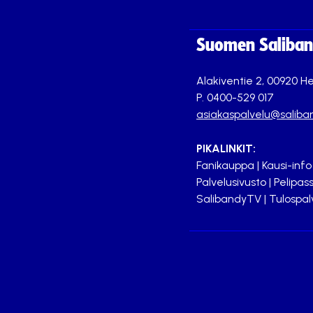
Suomen Saliband
Alakiventie 2, 00920 He
P. 0400-529 017
asiakaspalvelu@saliban
PIKALINKIT:
Fanikauppa
|
Kausi-info
Palvelusivusto
|
Pelipass
SalibandyTV
|
Tulospal