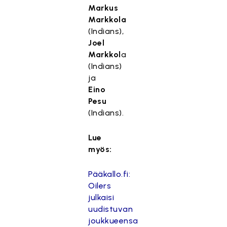
Markus
Markkola
(Indians),
Joel
Markkol
a
(Indians)
ja
Eino
Pesu
(Indians).
Lue
myös:
Pääkallo.fi:
Oilers
julkaisi
uudistuvan
joukkueensa