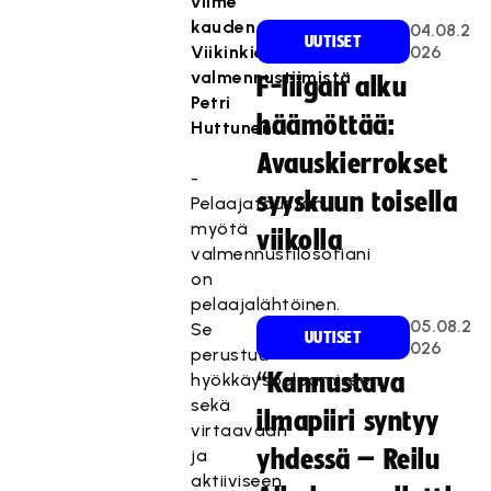
viime
kauden
04.08.2
UUTISET
Viikinkien
026
valmennustiimistä
F-liigan alku
Petri
häämöttää:
Huttunen.
Avauskierrokset
-
syyskuun toisella
Pelaajataustan
myötä
viikolla
valmennusfilosofiani
on
pelaajalähtöinen.
05.08.2
Se
UUTISET
026
perustuu
“Kannustava
hyökkäyspelaamiseen
sekä
ilmapiiri syntyy
virtaavaan
ja
yhdessä – Reilu
aktiiviseen