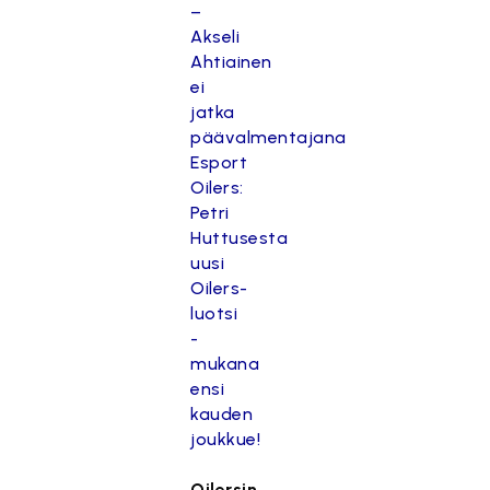
–
Akseli
Ahtiainen
ei
jatka
päävalmentajana
Esport
Oilers:
Petri
Huttusesta
uusi
Oilers-
luotsi
-
mukana
ensi
kauden
joukkue!
Oilersin