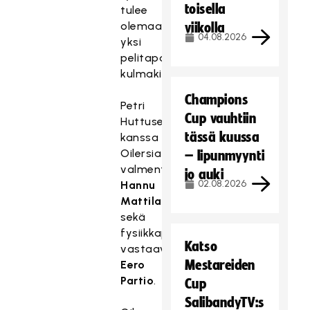
toisella
tulee
olemaan
viikolla
04.08.2026
yksi
pelitapamme
kulmakivistä.
Champions
Petri
Cup vauhtiin
Huttusen
tässä kuussa
kanssa
Oilersia
– lipunmyynti
valmentavat
jo auki
02.08.2026
Hannu
Mattila
sekä
fysiikkapuolesta
Katso
vastaava
Mestareiden
Eero
Partio
.
Cup
SalibandyTV:s