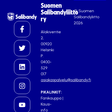
Suomen
© Suomen
Salibandyliitto
Salibandyliitto
ry
2026
Alakiventie
2,
00920
Helsinki
P.
0400-
529
017
asiakaspalvelu@salibandy.fi
PIKALINKIT:
Fanikauppa
|
Kausi-
info