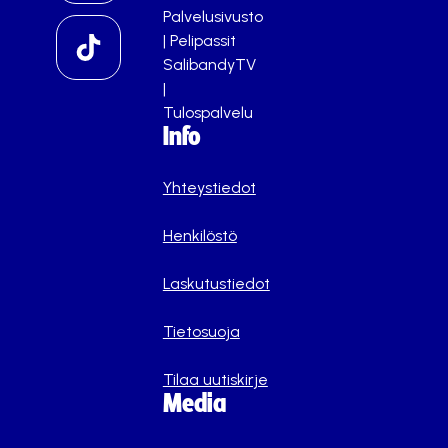
Palvelusivusto
|
Pelipassit
SalibandyTV
|
Tulospalvelu
Info
Yhteystiedot
Henkilöstö
Laskutustiedot
Tietosuoja
Tilaa uutiskirje
Media