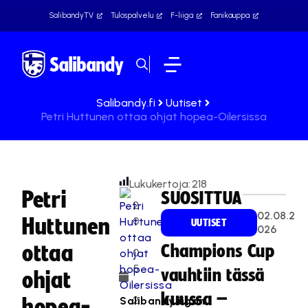
SalibandyTV
Tulospalvelu
F-liiga
Fanikauppa
Salibandy.fi
Uutiset
Petri Huttunen ottaa ohjat hopea-Oilersissa
Lukukertoja:
218
Petri
SUOSITTUA
2
02.08.2
Huttunen
0
UUTISET
026
.
ottaa
Champions Cup
0
5
vauhtiin tässä
ohjat
.
kuussa –
2
Salibandyliigan
hopea-