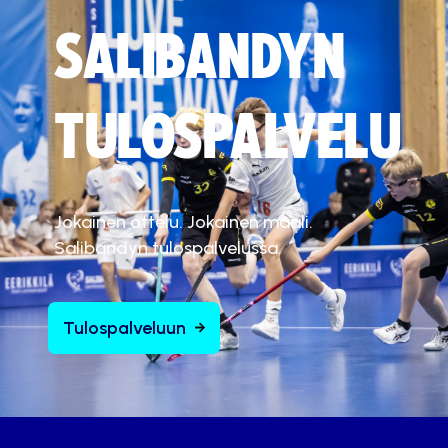
SALIBANDYN
TULOSPALVELU
Jokainen ottelu. Jokainen maali.
Salibandyn tulospalvelussa.
Tulospalveluun