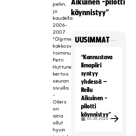
Aikuinen -pilotti
peliin,
jo
käynnistyy”
kaudella
2006-
2007
UUSIMMAT
"Öljymiesten"
kakkosvalmentajana
toiminut
“Kannustava
Petri
ilmapiiri
Huttunen
syntyy
kertoo
seuran
yhdessä –
sivuilla.
Reilu
-
Aikuinen -
Oilers
pilotti
on
käynnistyy”
aina
05.08.2026
ollut
hyvin