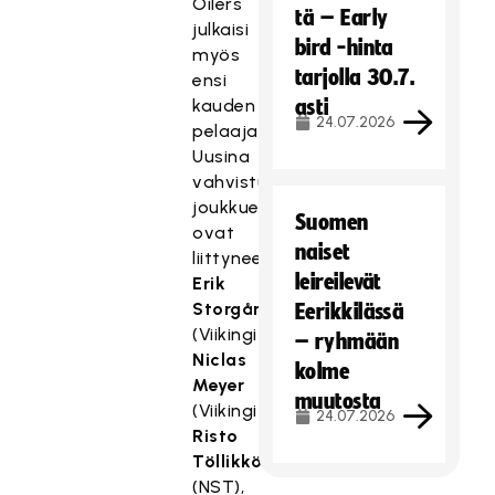
Oilers
tä – Early
julkaisi
bird -hinta
myös
tarjolla 30.7.
ensi
kauden
asti
24.07.2026
pelaajaryhmänsä.
Uusina
vahvistuksina
joukkueeseen
Suomen
ovat
naiset
liittyneet
leireilevät
Erik
Storgårds
Eerikkilässä
(Viikingit),
– ryhmään
Niclas
kolme
Meyer
muutosta
(Viikingit),
24.07.2026
Risto
Töllikkö
(NST),