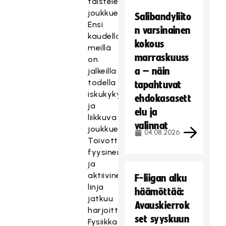
taisteleva
joukkue.
Salibandyliito
Ensi
n varsinainen
kaudella
kokous
meillä
marraskuuss
on
a – näin
jalkeilla
todella
tapahtuvat
iskukykyinen
ehdokasasett
ja
elu ja
liikkuva
valinnat
joukkue.
04.08.2026
Toivottavasti
fyysinen
ja
aktiivinen
F-liigan alku
linja
häämöttää:
jatkuu
Avauskierrok
harjoittelussa.
set syyskuun
Fysiikka