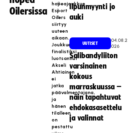
0
hopeajoukkue
lipunmyynti jo
Oilersissa
1
Esport
auki
6
Oilers
siirtyy
uuteen
aikaan.
04.08.2
UUTISET
Joukkueen
026
finalistiksi
Salibandyliiton
luotsannut
varsinainen
Akseli
Ahtiainen
kokous
ei
jatka
marraskuussa –
päävalmentajana,
näin tapahtuvat
ja
hänen
ehdokasasettelu
tilalleen
ja valinnat
on
pestattu