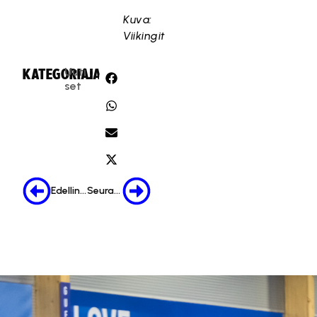
Kuva:
Viikingit
Uuti
KATEGORIA:
JAA:
set
Edellinen
Seuraava