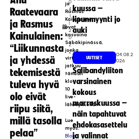
Anu
0
ja
kuussa –
4
Raatevaara
Rasmus
.1
lipunmyynti jo
Kainulainen
ja Rasmus
1.
ovat
auki
2
Kainulainen:
kasvoina
0
Säbäkipinässä,
2
“Liikunnasta
jonka
2
04.08.2
ja yhdessä
virtuaaliviikko
UUTISET
026
jatkuu
Salibandyliiton
tekemisestä
tänään
varsinainen
klo
tuleva hyvä
10
kokous
olo eivät
live-
marraskuussa –
lähetyksellä.
riipu siitä,
näin tapahtuvat
millä tasolla
Lue
ehdokasasettelu
myös:
pelaa”
ja valinnat
Blogi: