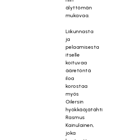
älyttömän
mukavaa.
Liikunnasta
ja
pelaamisesta
itselle
koituvaa
ääretöntä
iloa
korostaa
myös
Oilersin
hyökkääjätähti
Rasmus
Kainulainen,
joka