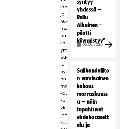
syntyy
lapsille
yhdessä –
ja
Reilu
nuorille,
Aikuinen -
mukana
pilotti
on
käynnistyy”
kouluja
05.08.2026
ympäri
Suomen
ja
Salibandyliito
nyt
n varsinainen
on
kokous
meneillään
koulujen
marraskuuss
kanssa
a – näin
virtuaaliviikko,
tapahtuvat
johon
ehdokasasett
kuuluu
elu ja