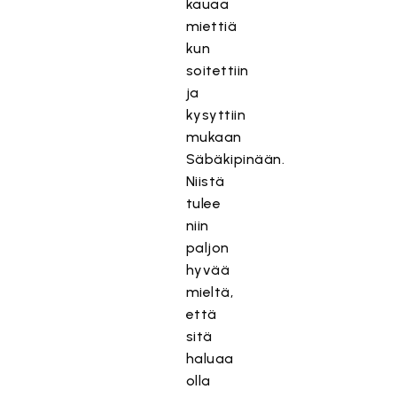
kauaa
miettiä
kun
soitettiin
ja
kysyttiin
mukaan
Säbäkipinään.
Niistä
tulee
niin
paljon
hyvää
mieltä,
että
sitä
haluaa
olla