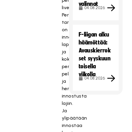
perjantain
valinnat
livelähetys.
04.08.2026
Perimmäisenä
tarkoituksena
on
F-liigan alku
innostaa
häämöttää:
lapsia
Avauskierrok
ja
set syyskuun
koko
toisella
perheitä
pelaamaan
viikolla
04.08.2026
ja
herättää
innostusta
lajiin.
Ja
ylipäätään
innostaa