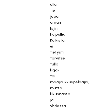
olla
tie
jopa
oman
lajin
huipulle.
Kaikista
ei
tietysti
tarvitse
tulla
liiga-
tai
maajoukkuepelaajia,
mutta
liikunnasta
ja
yhdessä