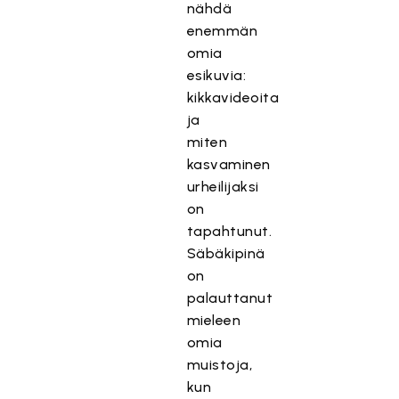
nähdä
enemmän
omia
esikuvia:
kikkavideoita
ja
miten
kasvaminen
urheilijaksi
on
tapahtunut.
Säbäkipinä
on
palauttanut
mieleen
omia
muistoja,
kun