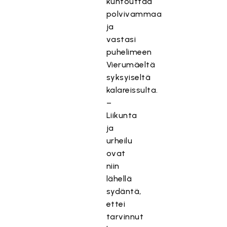
kuntouttaa
polvivammaa
ja
vastasi
puhelimeen
Vierumäeltä
syksyiseltä
kalareissulta.
–
Liikunta
ja
urheilu
ovat
niin
lähellä
sydäntä,
ettei
tarvinnut