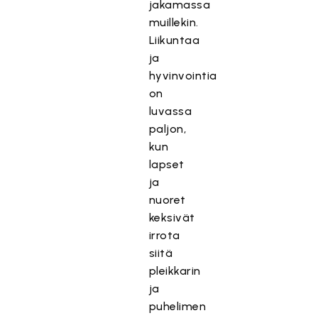
jakamassa
muillekin.
Liikuntaa
ja
hyvinvointia
on
luvassa
paljon,
kun
lapset
ja
nuoret
keksivät
irrota
siitä
pleikkarin
ja
puhelimen