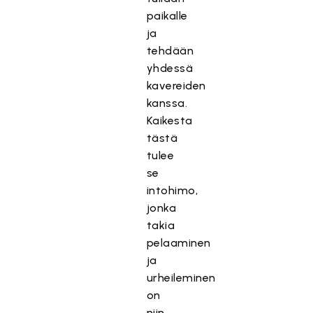
paikalle
ja
tehdään
yhdessä
kavereiden
kanssa.
Kaikesta
tästä
tulee
se
intohimo,
jonka
takia
pelaaminen
ja
urheileminen
on
niin