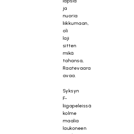
lapsia
ja
nuoria
liikkumaan,
oli
laji
sitten
mikä
tahansa,
Raatevaara
avaa.
Syksyn
F-
liigapeleissä
kolme
maalia
laukoneen