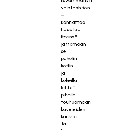
lievemmänkin
vaihtoehdon.
–
Kannattaa
haastaa
itsensä
jättämään
se
puhelin
kotiin
ja
kokeilla
lähteä
pihalle
touhuamaan
kavereiden
kanssa.
Ja