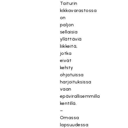
Taiturin
kikkavarastossa
on
paljon
sellaisia
yllättäviä
liikkeitä,
jotka
eivät
kehity
ohjatuissa
harjoituksissa
vaan
epävirallisemmilla
kentillä.
–
Omassa
lapsuudessa