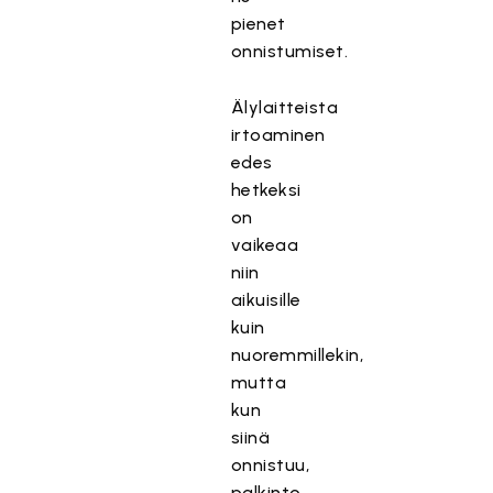
pienet
onnistumiset.
Älylaitteista
irtoaminen
edes
hetkeksi
on
vaikeaa
niin
aikuisille
kuin
nuoremmillekin,
mutta
kun
siinä
onnistuu,
palkinto