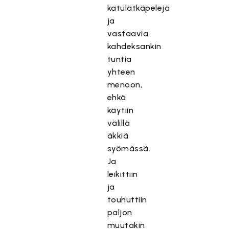
katulätkäpelejä
ja
vastaavia
kahdeksankin
tuntia
yhteen
menoon,
ehkä
käytiin
välillä
äkkiä
syömässä.
Ja
leikittiin
ja
touhuttiin
paljon
muutakin