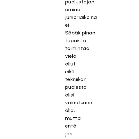
puolustajan
omina
junioriaikoina
ei
Säbäkipinän
tapaista
toimintaa
vielä
ollut
eikä
tekniikan
puolesta
olisi
voinutkaan
olla,
mutta
entä
jos