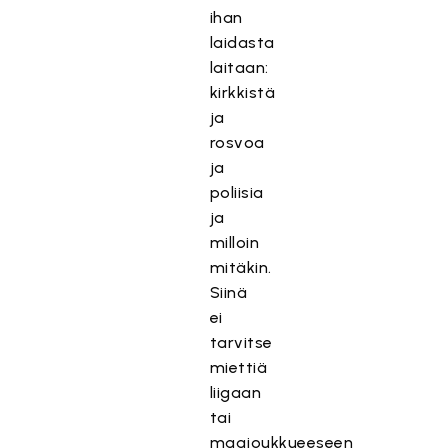
ihan
laidasta
laitaan:
kirkkistä
ja
rosvoa
ja
poliisia
ja
milloin
mitäkin.
Siinä
ei
tarvitse
miettiä
liigaan
tai
maajoukkueeseen