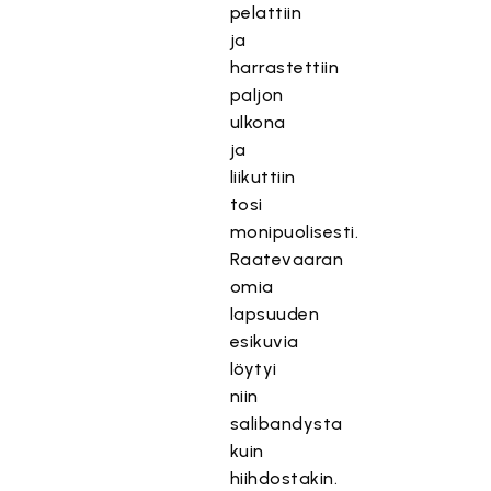
pelattiin
ja
harrastettiin
paljon
ulkona
ja
liikuttiin
tosi
monipuolisesti.
Raatevaaran
omia
lapsuuden
esikuvia
löytyi
niin
salibandysta
kuin
hiihdostakin.