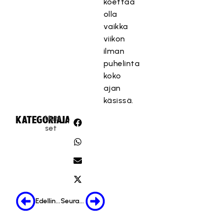
koettaa
olla
vaikka
viikon
ilman
puhelinta
koko
ajan
käsissä.
Uuti
KATEGORIA:
JAA:
set
Edellinen
Seuraava