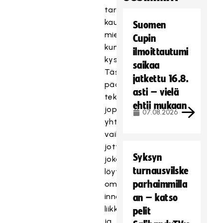
tarvinnut
kauaa
Suomen
miettiä,
Cupin
kun
ilmoittautumi
kysyttiin.
saikaa
Tässä
jatkettu 16.8.
pääsee
asti – vielä
tekemään
ehtii mukaan
jopa
07.08.2026
yhteiskunnallista
vaikuttamista,
jotta
Syksyn
jokainen
turnausvilske
löytäisi
parhaimmilla
oman
innostuksen
an – katso
liikkumiseen
pelit
ja