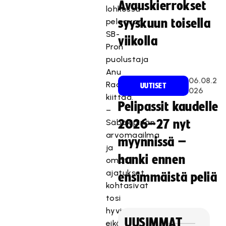
Avauskierrokset
lohkossa
pelaavan
syyskuun toisella
SB-
viikolla
Pron
puolustaja
Anu
06.08.2
Raatevaara
UUTISET
026
kiittää.
Pelipassit kaudelle
–
Säbäkipinän
2026–27 nyt
arvomaailma
myynnissä –
ja
hanki ennen
omat
ajatukset
ensimmäistä peliä
kohtasivat
tosi
hyvin
UUSIMMAT
eikä