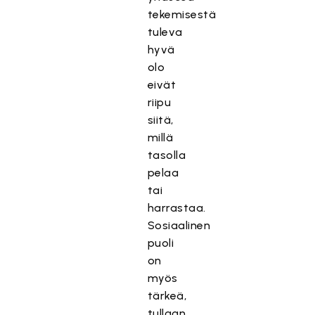
tekemisestä
tuleva
hyvä
olo
eivät
riipu
siitä,
millä
tasolla
pelaa
tai
harrastaa.
Sosiaalinen
puoli
on
myös
tärkeä,
tullaan