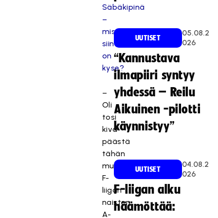
Säbäkipinä
–
mistä
05.08.2
UUTISET
026
siinä
on
“Kannustava
kyse?
ilmapiiri syntyy
yhdessä – Reilu
–
Oli
Aikuinen -pilotti
tosi
käynnistyy”
kiva
päästä
tähän
04.08.2
mukaan,
UUTISET
026
F-
F-liigan alku
liigan
naisten
häämöttää:
A-