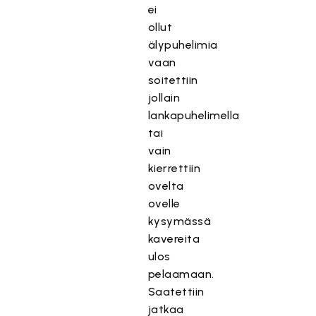
ei
ollut
älypuhelimia
vaan
soitettiin
jollain
lankapuhelimella
tai
vain
kierrettiin
ovelta
ovelle
kysymässä
kavereita
ulos
pelaamaan.
Saatettiin
jatkaa