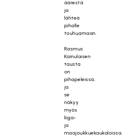
äärestä
ja
lähteä
pihalle
touhuamaan.
Rasmus
Kainulaisen
tausta
on
pihapeleissä,
ja
se
näkyy
myös
liiga-
ja
maajoukkuekaukaloissa.